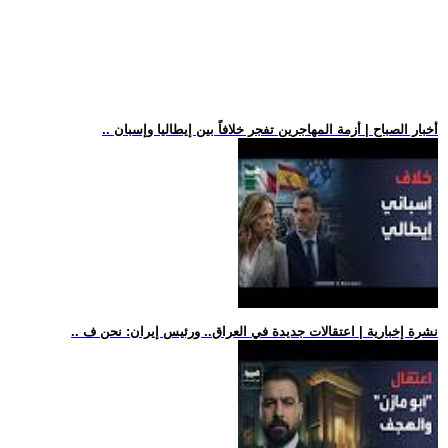
.. أخبار الصباح | أزمة المهاجرين تفجر خلافاً بين إيطاليا وإسبان
.. نشرة إخبارية | اعتقالات جديدة في العراق.. ورئيس إيران: نحن ف