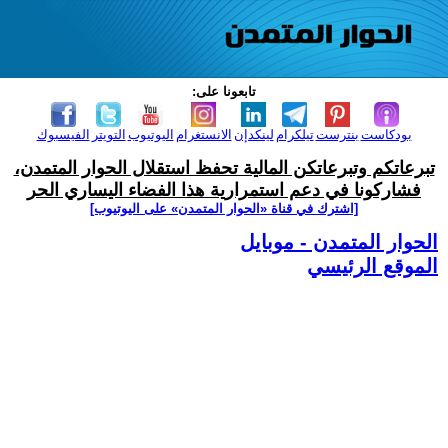
تابعونا على:
بودكاست
بنترست
تيلكرام
لينكدإن
الانستغرام
اليوتيوب
التويتر
الفيسبوك
تبرعاتكم وتبرعاتكن المالية تحفظ استقلال الحوار المتمدن،
فشاركونا في دعم استمرارية هذا الفضاء اليساري الحر
[اشترك في قناة ‫«الحوار المتمدن» على اليوتيوب]
الحوار المتمدن - موبايل
الموقع الرئيسي