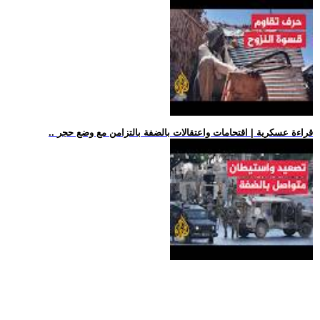
.. قراءة عسكرية | اقتحامات واعتقالات بالضفة بالتزامن مع وضع حجر