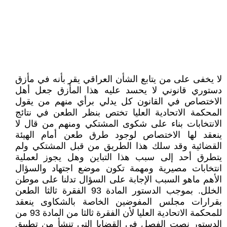
لا يخفى على من يتابع الشأن العراقي يقر بأنه في مأزق
دستوري قانوني لا يحسد عليه هذا المأزق جعل أهل
الاختصاص في القانون كل يدلي برأي منهم من يقول
المحكمة الاتحادية العليا تختص بنظر الطعن في نتائج
الانتخابات بناء على شكوى المشتكي ومنهم من قال لا
ينعقد لها الاختصاص لوجود طرق طعن أمام الهيئة
القضائية وقد سلك هذا الطريق من قبل المشتكي ولم
يتطرق أحد إلى سبب هذا التباين وهل يجوز لعملية
انتخابات مصيرية ومهمة تكون موضع اجتهاد والسؤال
الأهم ماهو السبب الإجابة على السؤال تدلنا على موطن
الخلل. بموجب الدستور المادة 93 الفقرة ثالثا الطعن
بقرارات مجلس المفوضين الخاصة بالشكاوى ينعقد
للمحكمة الاتحادية العليا لأن الفقرة ثالثا من المادة 93 من
الدستور نصت الفصل في القضايا التي تنشأ من تطبيق