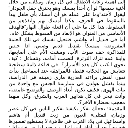
إلى أهمية رعاية الأطفال في كل زمان ومكان، من خلال
أغنية سمعها" لو أن أحداً يمسك وهو يخترق حقل الجودار"
ليقول لأخته"وما علي عمله هو أن أمسك بأي طفل يبدأ
بالسقوط في الجرف، هكذا أمسك بهم وانقذهم من
السقوط، هذا كل ما علي أن افعله طوال النهار"فالهدف
الأساسي من العنوان هو الإنقاذ من السقوط بشكل عام.
أما في قنديل أم هاشم، فتتخيل نفسك في تلك العتمة
المفروضة ممسكاً بقنديل قديم وصبي، اذا جلس
للمذاكرة خف صوت الأب، ومشت الأم على أصابعها،
وابنة عمه تترك الثرثرة، لتصمت أمامه، وتتساءل : كيف
تحوي الكتب كل هذه الأسرار؟. في قناعة ذاتية سطحية
تتعايش مع الحكاية فقط، فالمراهقة عند اسماعيل بدأت
تفور، لتفض براءته العذرية ماري زميلته في الدراسة،
بينما يفشل هولدن في ممارسة الجنس مع واحدة من
بنات الهوى، فكيف تكون أبعاد الوصف والتوضيح غامضة،
وأنت تبحر في كل هذابين الغرب والشرق، وكل منهما
معجب بحضارة الآخر؟.
المقدمة! تجعلك تفكر بكيفية تفكير الناس في كل عصر
وزمان، لتمتلىء العيون من زيت قنديل أم هاشم
واسماعيل في بلاد الغرب في ظاهرة لا يستطيع تفسيرها
خصوصاً بعد أن أفاق اسماعيل من حبه لماري ،فيتساءل: