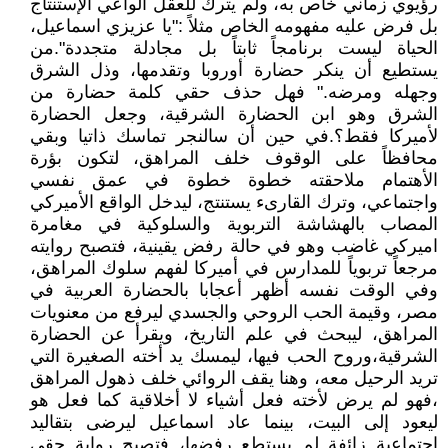
رؤيوي زماني خاص به، ولم يترك للعقل الواعي الإستنتاج
بل فرض عليه مفهومه الخاص مثلاً :"يا عزيزي اسماعيل،
الحياة ليست برنامجاً ثابتاً بل مجادلة متجددة".من
يستطيع أن ينكر حضارة أوروبا وتقدمها، وذل الشرق
وجهله ومرضه." فهل حذف حقي كلمة حضارة من
الشرق وهو ابن الحضارة الشرقية، وجعل الحضارة
لأميركا فقط؟.في حين أن سالنجر تماسك ذاتيا وبقي
محافظاً على الوقوف خلف المراهق، لتكون بؤرة
الأهتمام ملاحقته خطوة خطوة في عمق نفسي
واجتماعي، وترك القارىء يستنتج، ليدخل الواقع الأميركي
المصاب بالهشاشة التربوية والسلوكية في مغامرة
اميركي غاضب وهو في حالة رفض يقينية، فتصبح روايته
مرجعاً تربوياً للمدارس في أميركا لفهم سلوك المراهق،
وفي الوقت نفسه أظهر أعجابا بالحضارة العربية في
مصر، وقيمة الحب الروحي والجسدي ليرفع من معنويات
المراهق، ليبحث في علم التاريخ، ويقرأ عن الحضارة
الشرقية،وروح الحب فيها، ليمسك يد أخته الصغيرة التي
تريد الرحيل معه، وهنا يقف الروائي خلف ذهول المراهق
،فهو لم يرض لأخته فعل أشياء لا أخلاقية كما فعل هو
ليعود إلى البيت، بينما عاد اسماعيل ليرضى بتقاليد
اجتماعية زائفة لم يستطع رفضها، فتصبح رواية حقي