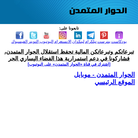
تابعونا على:
بودكاست
بنترست
تيلكرام
لينكدإن
الانستغرام
اليوتيوب
التويتر
الفيسبوك
تبرعاتكم وتبرعاتكن المالية تحفظ استقلال الحوار المتمدن،
فشاركونا في دعم استمرارية هذا الفضاء اليساري الحر
[اشترك في قناة ‫«الحوار المتمدن» على اليوتيوب]
الحوار المتمدن - موبايل
الموقع الرئيسي