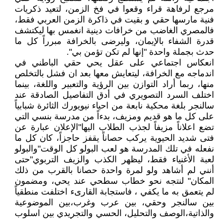
مرجع لرفاهة قراء وقعوا في فخ الزمن، لتعيد ذكريات
فنية مارسها حقي و بقيت في ذاكرة الزمن العربي فقط،
فالمصري الغاضب من خرافات دينية انغمس بها ليكتشف
قدرة الشفاء بالإيمان، وليرضى بالخرافة مبرراً كل ما
حدث بجملة واحدة "إنها لم تكن تؤمن بي".
انعكاس اجتماعي على عقل يحي حقي الباطني في
اندماجه مع الخرافة، ليتعايش معها بعد ان فشل بالتخلص
منها، ربما أراد التوازن بين الرؤية والتعبير واللغة، بينما
اختلف السرد التصويري في أدق التفاصيل الصادقة عند
سالنجر بلغة محكية نابعة من احياء نيويورك الثائرة شبابياً
على كل ما هو قديم ومزيف، بدءاً من مدرسة بنسي التي
تضع اعلاناً مزيفاً لجذب الطلاب اليها"الإعلان عبارة عن
فتى شديد الحيوية يركب حصاناً يقفز حاجزاً، كان كل ما
نفعله في تلك المدرسة هو لعب البولو كل الوقت"والبولو
لعبة الأغنياء فقط، ليظهر الكذب والزيف التربوي"حتى
أنني لم أشاهد ولو لمرة واحدة حصانا بالقرب من ذلك
المكان" لنتجه نحو خطاب سطحي عند يحي، ومضمون
لم يتعمق به ما يكفي ، فاستجابة القارىء اختلفت منطقياً
بين سالنجر وحقي، بين عرب وغرب،بين الموضوعية
والذاتية،الوصف والتحليل، الحسي والتجريدي بين اسلوب