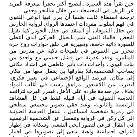
حين تقرأ هذه السيرة"..لنصبح أكثر تحفزاً لمعرفة المزيد
عن الزيف في المجتمعات من خلال سالنجر وحقي...
ترجمة استطاع غالب هلسا أن يبرز فيها الوعي اللغوي
في فهم اسلوب مفردات اعتمدها الرواي لرواية الحارس
في حقل الشوفان أو المنقذ في حقل الجودر كما يقول
البعض، فالبناء الفني تميز بالخيال الحركي الذي أعطى
للصورة ذاتية خاصة، وتعبيرية في خلق حوارات روح حرة
تتحرر من الغموض في تلميحات ذكية عن مدرس من
المثليين، وفقد عذرية في فشل جنسي مع واحدة من
بنات الهوى ، وأحداث ذات تأثير عاطفي في امتداد مكاني
يصاحب الشخصية،فلا يفارقها بل يتنقل معها من مكان
إلى مكان، فيرصد الواقع الإجتماعي في تعبير فكري،
لنقترب من اللاشعور لمراهق رسب في أغلب المواد
يخاف من صدمة طرده على الأهل، فيقرر الهرب لترافقه
العدسة الضوئية في أيام قليلة فقط في كل المشاهد
الرئيسية والثانوية، وعند حقي تصوير مجتمعي سطحي
في رمزية شخصية اسماعيل ، لتنتقل العدسة الضوئية
إلى كل ركن في الرواية وتنفصل عن الشخصية الرئيسية
في انتقال فرعي لتصور الحي الشعبي وسكانه في إظهار
اعراف اجتماعية واهنة سعى إلى تصويرها في اختيار