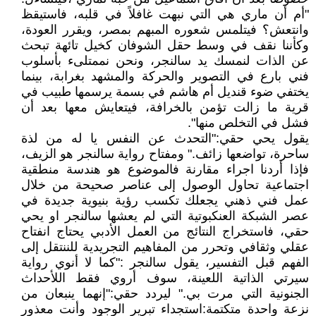
"أم أن ماري هي التي نبهت غافلاً في قلبه، فاستيقظ
وانتعش؟ فيتلمس شعوره المبهم بمصر، ويقرر العودة،
وكأننا نقف في وسط حقل الشوفان كخيل تائهة تبحث
عن الذات لنمسك يد سالنجر، ونحن نممتلىء بأسلوب
فني بارع في التصوير والحركة والمشهد بغرابة، بينما
يختفي ضوء قنديل أم هاشم في بسمة يرسمها طبيب في
قرية ما زالت تؤمن بالخرافة، فيتعايش معها بعد أن
فشل في التخلص منها".
يقول يحي حقي:"التحدث عن النفس يا له من لذة
ساحرة، تواضعها زائف." ومفتاح رواية سالنجر هو الزيف،
فإذا أردنا اجراء مقارنة فالموضوع هو هندسة منطقية
اجتماعية تحاول الوصول إلى عناصر صحيحة من خلال
عمل فني ذهني يجعلك تكسب رؤية بنيوية جديدة في
عصر الشبكة العنكبوتية التي لم يعشها سالنجر او يحي
حقي، فاستخراج النتائج من العمل الأدبي يحتاج انفتاح
عقلي وثقافي وتحرر من المفاهيم التجريدية للننتقل إلى
الفهم قبل التفسير، يقول سالنجر :"كما لا أنوي رواية
سيرتي الذاتية اللعينة، سوف أروي فقط اللأحداث
الجنونية التي مرت بي." ليردد حقي:"إنهما ينبعان من
نزعة واحدة متكتمة:استجداء تبرير الوجود وأنت معذور