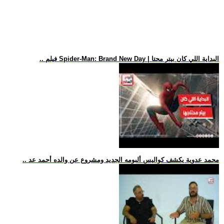
.. فيلم Spider-Man: Brand New Day | البداية اللي كان بيتر محتا
.. محمد عدوية يكشف كواليس ألبومه الجديد ومشروع عن والده أحمد عد