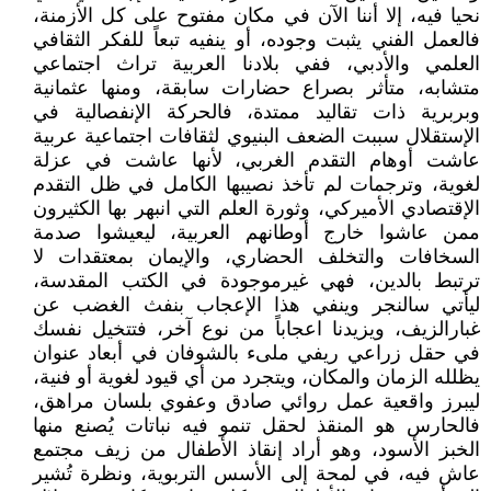
نحيا فيه، إلا أننا الآن في مكان مفتوح على كل الأزمنة،
فالعمل الفني يثبت وجوده، أو ينفيه تبعاً للفكر الثقافي
العلمي والأدبي، ففي بلادنا العربية تراث اجتماعي
متشابه، متأثر بصراع حضارات سابقة، ومنها عثمانية
وبربرية ذات تقاليد ممتدة، فالحركة الإنفصالية في
الإستقلال سببت الضعف البنيوي لثقافات اجتماعية عربية
عاشت أوهام التقدم الغربي، لأنها عاشت في عزلة
لغوية، وترجمات لم تأخذ نصيبها الكامل في ظل التقدم
الإقتصادي الأميركي، وثورة العلم التي انبهر بها الكثيرون
ممن عاشوا خارج أوطانهم العربية، ليعيشوا صدمة
السخافات والتخلف الحضاري، والإيمان بمعتقدات لا
ترتبط بالدين، فهي غيرموجودة في الكتب المقدسة،
ليأتي سالنجر وينفي هذا الإعجاب بنفث الغضب عن
غبارالزيف، ويزيدنا اعجاباً من نوع آخر، فتتخيل نفسك
في حقل زراعي ريفي ملىء بالشوفان في أبعاد عنوان
يظلله الزمان والمكان، ويتجرد من أي قيود لغوية أو فنية،
ليبرز واقعية عمل روائي صادق وعفوي بلسان مراهق،
فالحارس هو المنقذ لحقل تنمو فيه نباتات يُصنع منها
الخبز الأسود، وهو أراد إنقاذ الأطفال من زيف مجتمع
عاش فيه، في لمحة إلى الأسس التربوية، ونظرة تُشير