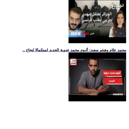
.. محمد علام وهيثم سعيد: ألبوم محمد عدوية الجديد استكمالا لنجاح