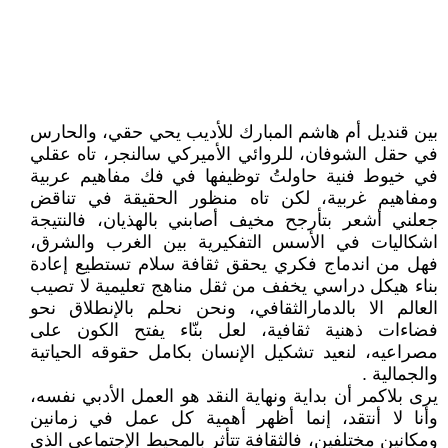
بين قنديل أم هاشم المبارك للأديب يحي حقي، والحارس
في حقل الشوفان، للروائي الأميركي سالنجر، تاه عقلي
في خيوط فنية حاولتُ توظيفها في فك مفاهيم عربية
ومفاهيم غربية، لكن تاه منظور الحقيقة في تناقض
جعلني أشعر بتأرجح مخيف أصابني بالهذيان، فالنتيجة
اشكاليات في الأسس التفكيرية بين الغرب والشرق،
فهل من اندماج فكري يحقق ثقافة سلام تستطيع إعادة
بناء هيكل دراسي يخفف من ثقل مناهج تعليمية لا تصيب
العالم الا بالدمارالثقافي، ونحن نحلم بالإنطلاق نحو
فضاءات ذهنية ثقافية، لعل بنّاء يفتح الكون على
مصراعيه، لنعيد تشكيل الإنسان بكامل حقوقه الحياتية
والجمالية .
يرى بلاكمر أن بداية ونهاية النقد هو العمل الأدبي نفسه،
وأنا لا أنتقد، إنما أظهر أهمية كل عمل في زمانين
ومكانين مختلفين، فالثقافة تتأثر بالمحيط الإجتماعي الذي