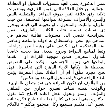
تمس الدكتورة يمنى العيد مستويات المتخيل او المعادلة
الجمالية من خلال العلاقة التي يقيمها القارىء، وبمتغيرات
دلالية وفق علاقة النص بموقع القراءة، والمتعلقة بالنص
والسرد والاطراف المتنوعة بمواقعها المختلفة، من حيث
التأويل، والثابت والمتحول ، او تحويله الى قيمة وبتحرر
ذي تقلبات نفسية تنتاب الكاتب والقارىء، ضمن
استراتيجية تفضي الى مستويات ثقافية تساهم في
التماهي مع النص، وباستنطاق له ادواته وانماطه وعناصر
بنيته المتحكمة في الكشف على رؤية النص ودواخله،
وتبعا لمناهج القراءة وبروح نقدية. مما يجعله خاضعا
للتداول المعرفي ضمن منهجية القراءة او " نقدها
وابداعها في زمنها الاجتماعي" مؤكدة على النصوص
المحيطة بنا، وكأنها الازياء الباهرة التي تحاصرنا، فهل
نحن مجرد متلق؟ ام ان امتلاك سبل المعرفة يؤمن
للنقاد الراحة في قراءة تتحول الى نقد وبالعكس؟
من المألوف ان تكون القراءة هي نقد متعلق بالقارىء،
وبالوقت نفسه نشاط تعبيري حواري بين المتلقي
والمؤلف، وبنمو وتحول لفعل اعادة الانتاج كما تقول
الدكتورة يمنى العيد في كتابها هذا ، اذ تطرح فكرة ثنائية
التعبير "كل متكلم مستمع وكل مستمع متكلم " فالكلام