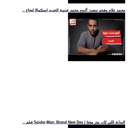
.. محمد علام وهيثم سعيد: ألبوم محمد عدوية الجديد استكمالا لنجاح
.. فيلم Spider-Man: Brand New Day | البداية اللي كان بيتر محتا