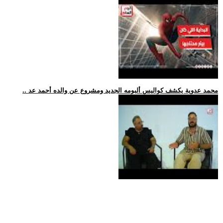
.. محمد عدوية يكشف كواليس ألبومه الجديد ومشروع عن والده أحمد عد