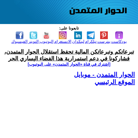
تابعونا على:
بودكاست
بنترست
تيلكرام
لينكدإن
الانستغرام
اليوتيوب
التويتر
الفيسبوك
تبرعاتكم وتبرعاتكن المالية تحفظ استقلال الحوار المتمدن،
فشاركونا في دعم استمرارية هذا الفضاء اليساري الحر
[اشترك في قناة ‫«الحوار المتمدن» على اليوتيوب]
الحوار المتمدن - موبايل
الموقع الرئيسي