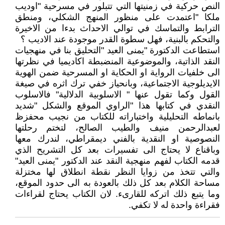
النص حركية في زمنيتها التي تتبلور في مسرحية "اوديب
ملكا "اعتمدت على منظور المنهج الشكلي، ومنطق
الترابط والتماسك في توالي الاحداث بدءا من الاخيرة
والتحكم بالبنية، فهل سطوة القدر موجودة عند الاديب ؟
استطاعت الدكتورة "يمنى العيد "التحليق بنا في منهجيات
النقد الذاتية، والموضوعية المنضبطة اكاديميا في نظرتها
الى خلفيات الرواية او الحكاية او المسرحية ضمن الهوية
الايديلوجية الاجتماعية، وبانحياز خفي ترك اثره في صيغة
القول وكما تقول عنها " الاسلوبية الدلالية" فالاسلوب
النقدي في كتابها هذا "الراوي الموقع والشكل "شديد
بانماطه التحليلية واختباراته للكتاب من نجيب محفزظ
لعبدالرحمن منيف والطيب الصالح، لتختم رحلتها
النصوصية او النقدية بالفني ديمقراطي، لندرك معها
وباقناع لا يحتاج الى تفسيرات بعد كل التشريح الذي
قدمه الكتاب لفهم منهجية النقد عند الدكتور "يمنى العيد"
والتي تتخذ من زوايا النظر نقطة انطلاق لها مختزلة
مساحة الكلام بعد كل ذلك بالعودة به الى حدود الموقع،
وما يتبع ذلك اتركه للقارىء. لان الكتاب يحتاج لقراءات
فقراءة واحدة له لا تكفي.