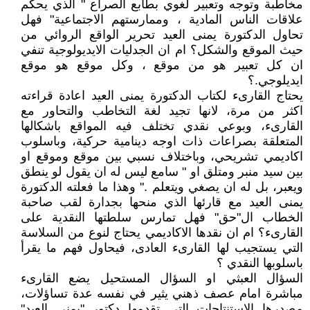
مخاطبة وتوجه وتعبير لغوي بطابع الصراع " الذي يحكم
علاقات الناس المادية ، وممارستهم الاجتماعية" فهل
تحاول الدكتورة يمنى العيد تحرير الواقع الروائي من
حيث الموقع والشكل؟ ام ان الجدليات الايديولوجية تنفي
ان كل تعبير هو من موقع ، وكل موقع هو موقع
ايديلوجي.؟
يحتاج القارىء لكتاب الدكتورة يمنى العيد اعادة قراءته
اكثر من مرة، لانها تجيد لغة التخاطب والتحاور مع
القارىء، وبوعي نقدي تختلف فيه المواقع باشكالها
المتعلقة بصراعات ذات اوجه دينامية حركية، وباسلوب
اكاديمي تشريحي، وباختلاف نسبي بين موقع وموقع او
بين سيد منبر ومتلق او " سامع ليس له ان يقول لو ينطق
ويعبر، بل له ان يصغي ويتعلم ." وهذا ما فعلته الدكتورة
يمنى العيد مع قارئها الذي منحها بجدارة لقب صاحبة
الخطاب ال"حق" فهل تمارس سلطتها النقدية على
القارىء؟ ام ان نقدها الاكاديمي يحتاج لنوع من السلاسة
التي يستجيب لها القارىء العادى، فيحاول فهم ما يقرأ
باسلوبها النقدي ؟
السؤال العبثي او السؤال المستحيل يضع القارىء
مباشرة امام عصف ذهني يثير في نفسه عدة تساؤلات،
مصدرها الاستنتاجات التي تقدمها دكتور "يمنى العيد"