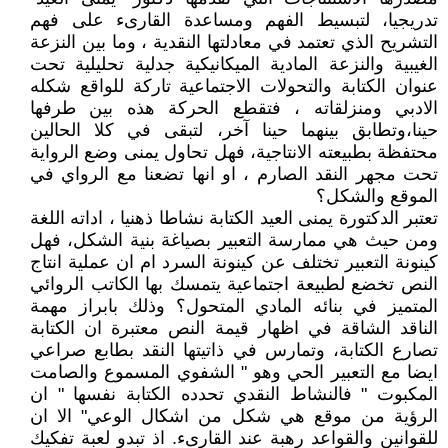
تدريجيا، لتبسيط الفهم ومساعدة القارىء على فهم
التشريح الذي تعتمد في معادلتها النقدية ، وما بين النزعة
الغيبية والنزعة المادية الميكانيكية جدلية تحليلية تحت
عنوان الكتابة والتحولات الاجتماعية تاركة للواقع شكله
الادبي ومنزلقاته ، فتقطع الحركة هذه بين طرفها
حينا،وتطابق بينهما حينا آخر، لتبقى في كلا الحالين
محتفظة بطبيعته الانتاجية، فهل تحاول يمنى وضع الرواية
تحت مجهر النقد الصارم ، او انها تضعنا مع الرواي في
الموقع والشكل؟
تعتبر الدكتورة يمنى العيد الكتابة نشاطا ذهنيا ، اداته اللغة
ومن حيث هي ممارسة التعبير بصياغة بنية الشكل، فهل
كينونة التعبير تختلف عن كينونة السرد ام ان عملية انتاج
النص تخضع لطبيعة اجتماعية يتمسك بها الكاتب الروائي
المتميز في بنائه المادي المتحول؟ وذلك بابراز مهمة
الناقد الشاقة في اظهار قيمة النص معتبرة ان الكتابة
تصارع الكتابة، وتمارس في ذاتيتها النقد بطابع صراعي
ايضا مع التعبير الحي وهو " الشفوي المسموع والصامت
المكبوت " فالنشاط النقدي تحدده الكتابة نفسها " ان
الرؤية من موقع هي شكل من اشكال الوعي" الا ان
للقوانين والقواعد رهبة عند القارىء. اذ تبدو لعبة تفكيك