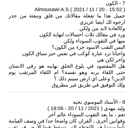
7 - الكون
Almousawi A.S ( 2021 / 11 / 20 - 15:52 )
جميل هذا ما تفعلة مقالاتك من قلق وتبعثة من حذر
ارجوه لك ايضا عزيزي
وكالعادة لابد من ولكن
ورد في مقالك ثلاث احتمالات لنهاية الكون
منها في الثقوب السوداء ولكن
اليس الثقب الاسود جزء من الكون؟
واحيانا ترد عبارة كوكب في نفس حيز سياق الكون
واخر لكن هي
هل االمقصود في بلوغ الخلق نهايته هو رقي الانسان
حتى اللقاء بربه وهو نفسة؟ ام اللقاء المرتقب يوم
الدين؟ وعلى اي ارض سيتم ذلك ؟
ولك التوفيق في طريق غير مطروق
8 - الأستاذ الموسوي تحية
وليد مهدي ( 2021 / 11 / 20 - 18:06 )
نعم ، ما بعد الثقوب السوداء عالم آخر
وقوانين أخرى ، القران كان واضحا جدا في وصف القيامة
بأنها ستبدا في اللحظة التي تسقط فيها الأرض في ثقب