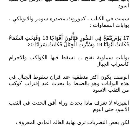
اسود
سميت في الكتاب - كموروث مصدره سومر والانوناكي ،
بوابات السماوات :
17 يَوْمَ يُنْفَخُ فِي الصُّورِ فَتَأْتُونَ أَفْوَاجًا 18 وَفُتِحَتِ السَّمَاءُ
فَكَانَتْ أَبْوَابًا 19 وَسُيِّرَتِ الْجِبَالُ فَكَانَتْ سَرَابًا 20
بوابات سماوية تفتح ... تسقط فيها الكواكب والاجرام
كاسراب الجبال
الوصف يكون اكثر منطقية عند قران سقوط الجبال في
هذه البوابات وهو بالضبط ما يحدث عند إقتراب كوكب
من الثقب الاسود
الفيزياء لا تعرف ماذا يحدث وراء أفق الحدث في الثقب
الاسود حتى اليوم
لكن بعض النظريات ترى نهاية العالم المادي المعروف