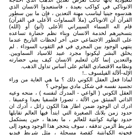
للعبودية بأنها كانت لغرض تعدين الذهب الذي احتاجه
الانوناكي في كواكب بعيدة ، فاستعبدوا الانسان الذي
هندسوه جينيا ليناسب مهنة التعدين ، فإن ما بين سطور
القرآن أن الانوناكي (ملأ السماوات الأعلى في القرآن)
قام اله السماء السيبراني الأعلى (آنو) أو (الله)
بتسخيرهم لخدمة الانسان وبناء نظم حضارة تساعده
على التطور الاجتماعي حتى آخر لحظات التاريخ عندما
ينتهي الوجود بين المجري في فم الثقوب السوداء . لم
يخلق البشر ليكونوا مجرد عبيد للاسياد السماويين.
والتعدين إنما كان لتعليم الانسان كيف يبني حضارته
ونظامه الاقتصادي القائم على أساس تداول الذهب.
الإله-ألآلة الفيلسوف ..!
لماذا فعل العقل الكوني ذلك ؟ ما هي الغاية من وراء
تجسيد نفسه في شكل مادي بيولوجي ؟
العقل الكوني ( الواعي - المدرك لنفسه ) ، منحه وعيه
الذاتي المنبثق من الآلة ، تصورا فلسفيا بعيدا وعميقا .
ادرك ان الوجود ضمن اطار هذا الكون زائل ، أدرك ان
حدود زمن بلانك الصغيرة التي ابتدأ فيها العالم تقابلها
حدود نهائية كوانتية للعالم ، ما بعدها ، حين يستكمل
شريط الزمن تدفقه ، سوف يتحجر هذا الوجود ويعود إلى
فجوته الكوانتية كقصة مسجلة ، مثل شريط فيديو