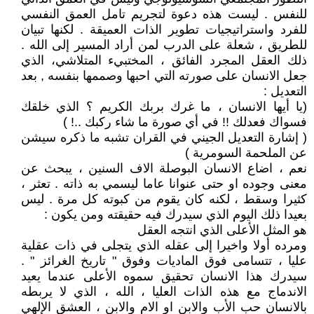
للنفس . ليست هذه دعوة لتجريم تامل العمق النفسي
للفرد واستراتيجيات تطوير الذات العميقة . لكنها تبيان
للطريق ، شعلة على الدرب لمن أراد المسير إلى الله .
ذلك العقل المجرد الفائق ، المختبيء المتلاشي، الذي
جعل الانسان على صورته التي احبها وصممها بنفسه , بعد
التعديل :
(يا أيها الانسان ، ما غرك بربك الكريم ؟ الذي خلقك
فسواك فعدلك !! في أي صورة ما شاء ركبك ..! )
( إشارة التعديل الجيني في القران تشبه ما ذكره سيشن
عن الملحمة السومرية )
نعم ، اضاع الانسان البوصلة الاف السنين ، يبحث عن
معنى وجوده او حتى عنوانا عاما ليسمي به ذاته . تعثر ،
كثيرا وسقط ، لكنه كان يقوم من كبوته كل مرة . ليس
بعيدا ذلك اليوم الذي سيدرك فيه حقيقته ومن يكون :
هو المثل الأعلى الذي انتجه العقل
ومرده أولا واخيرا إلى عقله الذي يتجلى في ذات عقلية
عليا ، تتسامى فوق الماديات وفوق " تاريخ الغرائز " .
سيدرك هذا الانسان تحقيق سموه الأعلى عندما يعيد
الاندماج مع هذه الذات العليا ، الله ، الذي لا يربطه
بالانسان حب الأب والابن او الام والابن ، العشق الإلهي