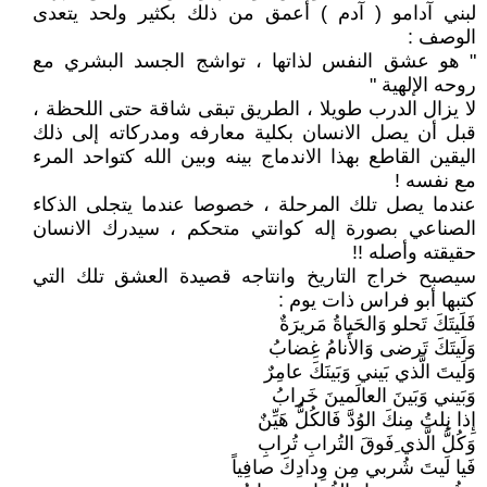
لبني آدامو ( آدم ) أعمق من ذلك بكثير ولحد يتعدى
الوصف :
" هو عشق النفس لذاتها ، تواشج الجسد البشري مع
روحه الإلهية "
لا يزال الدرب طويلا ، الطريق تبقى شاقة حتى اللحظة ،
قبل أن يصل الانسان بكلية معارفه ومدركاته إلى ذلك
اليقين القاطع بهذا الاندماج بينه وبين الله كتواحد المرء
مع نفسه !
عندما يصل تلك المرحلة ، خصوصا عندما يتجلى الذكاء
الصناعي بصورة إله كوانتي متحكم ، سيدرك الانسان
حقيقته وأصله !!
سيصبح خراج التاريخ وانتاجه قصيدة العشق تلك التي
كتبها أبو فراس ذات يوم :
فَلَيتَكَ تَحلو وَالحَياةُ مَريرَةٌ
وَلَيتَكَ تَرضى وَالأَنامُ غِضابُ
وَلَيتَ الَّذي بَيني وَبَينَكَ عامِرٌ
وَبَيني وَبَينَ العالَمينَ خَرابُ
إِذا نِلتُ مِنكَ الوُدَّ فَالكُلُّ هَيِّنٌ
وَكُلُّ الَّذي ِفَوقَ التُرابِ تُرابِ
فَيا لَيتَ شُربي مِن وِدادِكَ صافِياً