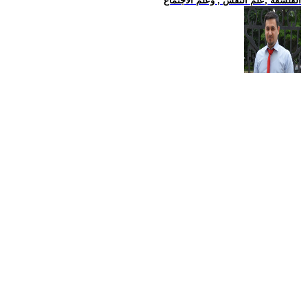
الفلسفة ,علم النفس , وعلم الاجتماع