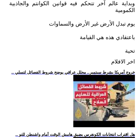
وبداية عالم آخر تتحكم فيه قوانين الكوانتم والجاذبية
الكمومية
يوم تبدل الأرض غير الأرض والسماوات
باعتقادي هذه هي القيامة
تحية
اخر الافلام
.. خروج أمريكا بشرط سبتمبر.. محلل عراقي يوضح شروط الفصائل لتسلي
.. هل اقتراب انتخابات الكونغرس يضيق هامش الوقت أمام واشنطن للتو