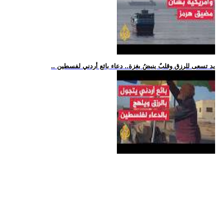
.. يد تسعى للرزق وقلبٌ ينبضُ بغزة.. دعاء بائع أردني لفسطين