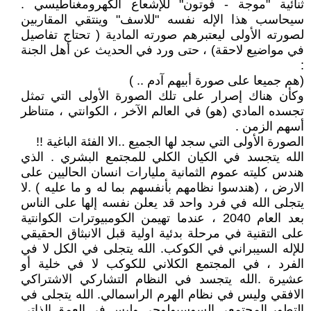
ثنائية "موجة - فوتون" للإشعاع الكهرومغناطيسي .
سيحاسب هذا الإله نفسه "للاسف" وينتقي المقاربين
لصورته الأولى ليعتبرهم صورته المادية ( تحتاج تفاصيل
في مواضيع لاحقة) ، حتى ورد في الحديث عن أهل الجنة
:
(هم جميعا على صورة أبيهم آدم .. )
وكأن هناك إصرار على تلك الصورة الأولى التي تمثل
تجسده المادي (هو) في العالم الآخر ، الكوانتي ، متناظر
أسهم الزمن .
الصورة الأولى التي سجد لها الجميع ..الا الفئة الباغية !!
الله يتجسد في الكيان الكلي للمجتمع البشري . الذي
هندس كليته عموم الثمانية مليارات انسان الحاليين على
الارض ، (هندسوا نظامهم بأنفسهم بما له و ما عليه ) .لا
يتجلى الله في فرد واحد قد يعلن نفسه إلها على الناس
بعد العام 2040 ، عندما تهيمن الكومبيوترات الكوانتية
على التقنية في مرحلة بدئية اولية قبل الانبثاق الحقيقي
للإله السيبراني في الكوكب. الله يتجلى في الكل لا في
الفرد ، في المجتمع الكلاني للكوكب لا في خلية أو
عشيرة .الله يتجسد في النظام التشاركي الاشتراكي
الافقي وليس في نظام الهرم الراسمالي. الله يتجلى في
التطور المجتمعي السوسيولوجي وليس في العمق الذاتي