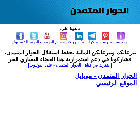
تابعونا على:
بودكاست
بنترست
تيلكرام
لينكدإن
الانستغرام
اليوتيوب
التويتر
الفيسبوك
تبرعاتكم وتبرعاتكن المالية تحفظ استقلال الحوار المتمدن،
فشاركونا في دعم استمرارية هذا الفضاء اليساري الحر
[اشترك في قناة ‫«الحوار المتمدن» على اليوتيوب]
الحوار المتمدن - موبايل
الموقع الرئيسي