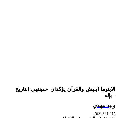
الاينوما ايليش والقرآن يؤكدان -سينتهي التاريخ
بإله -
وليد مهدي
2021 / 11 / 19