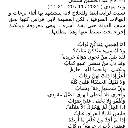
4 - الأخ عبد الحسين سلمان
وليد مهدي ( 2021 / 11 / 20 - 11:21 )
نسبت لرابعةايضا وللحلاج لانه يستشهد بها أثناء نزعات و
ابتهالات الصوفية ، لكن القصيدة لابي فراس كتبها بحق
سيف الدولة حتى يفك أسره ، وهي معروفة ويمكنك
إجراء بحث بسيط عنها وهذا مطلعها :
أمَا لِجَمِيلٍ عِنْدَكُنّ ثَوَابُ،
وَلا لِمُسِيء عِنْدَكُنّ مَتَابُ؟
لَقَد ضَلّ مَنْ تَحوِي هوَاهُ خَرِيدة ٌ
وقدْ ذلَّ منْ تقضي عليهِ كعابُ
ولكنني - والحمدُ للهِ - حازمٌ
أعزُّ إذا ذلتْ لهنَّ رقابُ
وَلا تَمْلِكُ الحَسْنَاءُ قَلْبيَ كُلّهُ
وإنْ شملتها رقة ٌ وشبابُ
وَأجرِي فلا أُعطي الهوَى فضْلَ مقوَدي،
وَأهْفُو وَلا يَخْفَى عَلَيّ صَوَابُ
إذا الخِلّ لَمْ يَهْجُرْكَ إلاّ مَلالَة ً،
فليسَ لهُ إلا الفراقَ عتابُ
إذَا لَمْ أجِدْ مِنْ خُلّة ٍ ما أُرِيدُهُ
فعندي لأخرى عزمة ٌ وركابُ