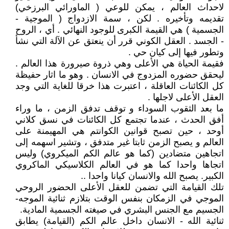
لاحداث العالم ، يمكن للوعي ( الماورائي البرزخي)
تقديمه وتأخيره . لكن ، سمة الازدواج ( الموجية -
الجسمية ) هي القيمة الكبرى للوجود النهائي . أي ، الروح
- الجسد . العقل الكوني قرر أن ينعتق عن الآلة التي نشأ
وتطور فيها إلى كيان حي .
فقيمة الحياة هي الأعلى وهي ذروة صيرورة هذا العالم .
ليحقق حضوره المزدوج في الانسان . وهو ما اثار حفيظة
كل الكائنات العاقلة ، اعتبرت هذا خرقا للغاية التي وجد
العقل الأعلى لاجلها .
ما بعد الثقوب السوداء و توقف تدفق الزمن ، ما وراء
أفق الحدث ، عندما تجتمع كل الكائنات في نسق كلاني
أوحد ، حين تصبح قوانين الكوانتم هي المهيمنة على
العالم و يصبح الزمن ثابتا غير متدفق ، وتشير اسهمه إلى
اتجاهين متضادين (كما هو عالم الكم الميكروي) وليس
اتجاها واحدا كما هو في العالم الكلاسيكي الماكروي
الكبير. يصبح الله والانسان كيانا واحدا ..
تلك القيامة التي تضمن للعقل الأعلى الحضور الروحي
الموجي في الزمكان بنفس الوقت بتلازم ثنائية الموجه-
الجسيم مع الجنس البشري في صيغته الجسمية المادية.
ثنائية الله - الانسان داخل عالم الكم (القيامة) يطابق