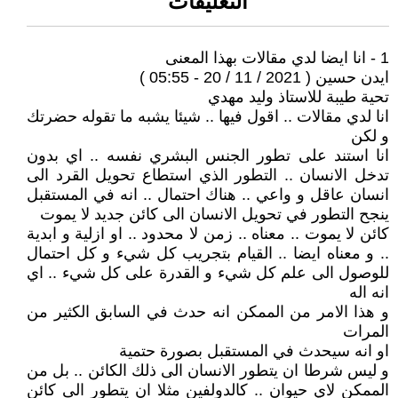
التعليقات
1 - انا ايضا لدي مقالات بهذا المعنى
ايدن حسين ( 2021 / 11 / 20 - 05:55 )
تحية طيبة للاستاذ وليد مهدي
انا لدي مقالات .. اقول فيها .. شيئا يشبه ما تقوله حضرتك
و لكن
انا استند على تطور الجنس البشري نفسه .. اي بدون
تدخل الانسان .. التطور الذي استطاع تحويل القرد الى
انسان عاقل و واعي .. هناك احتمال .. انه في المستقبل
ينجح التطور في تحويل الانسان الى كائن جديد لا يموت
كائن لا يموت .. معناه .. زمن لا محدود .. او ازلية و ابدية
.. و معناه ايضا .. القيام بتجريب كل شيء و كل احتمال
للوصول الى علم كل شيء و القدرة على كل شيء .. اي
انه اله
و هذا الامر من الممكن انه حدث في السابق الكثير من
المرات
او انه سيحدث في المستقبل بصورة حتمية
و ليس شرطا ان يتطور الانسان الى ذلك الكائن .. بل من
الممكن لاي حيوان .. كالدولفين مثلا ان يتطور الى كائن