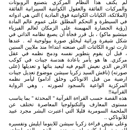
لم يكتف هذا النظام المركزي بتصنيع الروبوتات
والمركبات الفائقة والعقول الكوانتية السيبرانية الفائقة
(الملائكة، الكيانات الكوانتية فوق المادية ) التي هي ادواته
في السيطرة و التحكم المطلق على عموم عالم المادة
(رؤية الحضارة المهيمنة على الزمكان لعالم الفيزياء
ميتشيو ماكو) ، بل قرر فجأة أن يصيغ نظامه الذاتي في
شكل شيفرة وراثية ليخلق صورة بيولوجية له . عندها
ثارت ثورة الكائنات التي صنعته ابتداءا منذ ملايين السنين
، قبل أن يقوم بتطوير نفسه ودمج نظمه في عقل
مركزي. ها هو يأمر باعادة هندسة جينات في كوكب
الارض الذي نعيش اليوم فيه ليعيد بنائها و تعديلها (على
صورته) (ناقش السيد زكريا سيشن موضوع تعديل جينات
ارضية من قبل الانوناكي وخلق آدامو) ليأمر نظمه
المركزية الواعية بالسجود لصورته , وهي الرواية
القرآنية!!
هذه القصة حسب القراءة القرآنية " المحدثة " بما يناسب
مستوى المعارف والتكنولوجيا المعاصرة تختلف عن
الملحمة السومرية قليلا التي اعتبرت البشر مجرد عبيد
للآنوناكي ..
وعلى نقيض قراءة زكريا سيشن للاينوما ايليش وتفسيره