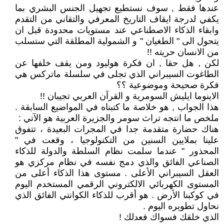
عندها فقط , سوف نستطيع تجهيل الجنس البشري بما
يكفي لدرجة ايقاف التاريخ المعرفي والتقاني من التقدم
وابقاء الذكاء الاصطناعي عند مستويات محدودة قبل ان
يتحول الى " الطغيان " و الشمولية المطلقة التي ستسلب
من الانسان حريته !!
لكن , هل حقا , ان فكرة هوليود ومن يقف خلفها عن
الطاغوت السيبراني الذي تجلى في سلسلة ماتركس هي
فكرة صحيحة وموضوعية ؟؟
الاينوما ايليش السومرية و القرآن العربي تجيبان !!
هذا الجواب , هو خلاصة ما كتبناه في المواضيع السابقة .
ملخص ما انتجه تراث سومر والجزيرة العربية هو الآتي :
هناك حضارة متقدمة جدا في المجرات البعيدة ، تتفوق
علينا بملايين السنين من التكنولوجيا ، وقعت في "
المحذور " عندما سلمت نظام السلطة والدولة للذكاء
الصناعي الفائق والذي دمج نفسه في نظام مركزي هو
العقل السيبراني الأعلى . مستوى هذا الذكاء أعلى من
المستوى الكهربائي الالكتروني الرقمي المستخدم اليوم
في كوكبنا الأرض . هو أقرب للذكاء الكوانتي الفائق الذي
نحاول تطويره اليوم .
الذي خلقك فسواك فعدلك !