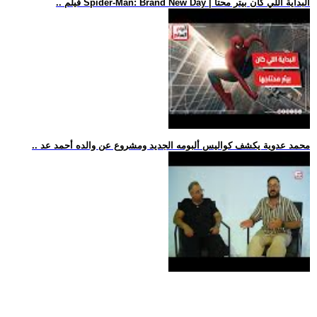
.. فيلم Spider-Man: Brand New Day | البداية اللي كان بيتر محتا
.. محمد عدوية يكشف كواليس ألبومه الجديد ومشروع عن والده أحمد عد