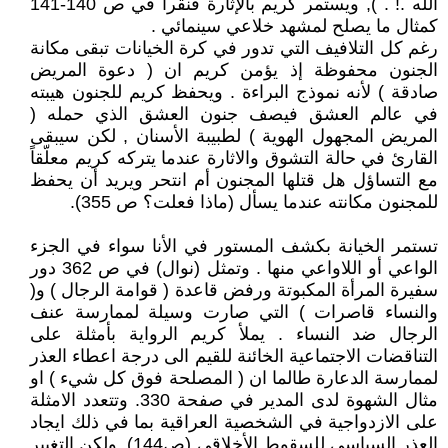
الله .! . ), ويستمر كريم بالإثارة فنقرأ في ص 140-141
كمثال ما يصلح لمشهد خلاعي سينمائي .
رغم كل التلافيف التي تدور في كرة الخيانات تبقى مكانة
الجنون محفوظة إذ يؤمن كريم ان ( دعوة المريض
صادقة ) لأنه نموذج البراءة . ويحفظ كريم للجنون هيبته
في عالم العشق فيصف جنون العشق الذي حمله (
المريض المجهول الهوية ) لطبيبة الأسنان , لكن سيبقى
القارئ في حالة التشوق والاثارة عندما يتركه كريم معلّقاً
مع التساؤل هل قتلها المجنون أم انتحر ويريد أن يحفظ
للمجنون مكانته عندما يسأل (ماذا فعلت؟ ص 355).
تستمر الخيانة بكشف المستور في الأنا سواء في الجزء
الواعي أو اللاواعي منها . وتمثل (نوال) في ص 362 دور
‏سفيرة المرأة المكبوتة ورفض قاعدة ( قوامة الرجال ) و(
والنساء قاصرات ) التي صارت وسيلة لممارسة عنف
الرجال ضد النساء . يملأ كريم الرواية بأمثلة على
التناقضات الاجتماعية الخائنة للقيم الى درجة اعطاء العذر
لممارسة الدعارة طالما ان ( المصلحة فوق كل شيء ) او
مثال الشهوة لدى المدير في صفحة 330. وتتعدد الامثلة
على الازدواجية في الشخصية العراقية بما في ذلك ايجاد
العذر السياسي للسقوط الأخلاقي (ص144). ولكن التغيير