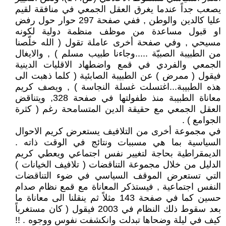
يصعب جداً عندما يغرق العقل الجمعي في منافقة لقيم
عليا كالدين والوطن , ففي صفحة 297 حوار حول رفض
او قبول مساعدة من موظف منظمة دولية لكونه
مسيحي , وفي صفحة أخرى عاملة تقول ( الله خلّصنا
من الطبيبة الصبيّة .....وجاءنا طبيب مسلم ) , والايغال
الجمعي والفردي في قمع واضطهاد الاقليات الدينية
فيقول ( ممرض ) عن الطبيبة الصابئية ( كلما ذهبت الى
هذه الطبيبة...اغتسلت غسلة النجاسة ) , ويصف كريم
معاناة الطبيبة منذ طفولتها في صفحة 328, ويتناقض
العقل الجمعي مع حقيقة الدين المتسامحة رغم ( كثرة
الجوامع ) .
في مجموعة أخرى من التلافيف يستعرض كريم الاحوال
السياسية بما هي مسببات ونتائج في الوقت ذاته .
الديمقراطية بحاجة لتغيير نفس اجتماعي ويعطي كريم
الدليل من خلال مجموعة التناقضات ( تلافيف الخيانات )
التي تستعرض الموقف السياسي في ضوء التناقضات
النفس اجتماعية , فيستذكر المعاناة مع قمع نظام صدام
حسين كما في صفحة 143 مثلاً ثم ينقلنا الى معاناة ما
بعد سقوط ذلك النظام في 2003 فيقول ( كان مستغرباً
كيف في ليلة وضحاها تبدلت وانكشفت نفوس ووجوه . !!