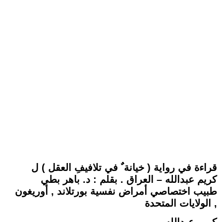
قراءة في رواية ( خيانة ٌ في تلافيفِ العقل ) ل
كريم عبدالله – العراق . بقلم : د. باهر بطي
طبيب اختصاصي أمراض نفسية بورتلاند , أوريغون
, الولايات المتحدة
كريم عبدالله