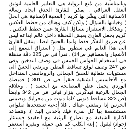
وبالمناسبة من مُتَع الرواية هي التعابير العامية لتوثيق
العقل العراقي . يمكن للقارئ الحذق ايجاد رسالة
الانسانية التي يبشّر بها كريم ( المحبة الإنسانية هي الحلّ
) وخيانتها بالسؤال ( ولكن كيف وهناك من خطط العكس
) ويتكحّل الاستفزاز بتساؤل القارئ عمن خطط العكس .
كريم يجعل القارئ يعيش اللحظة داخل عالم ابداعه ليس
عن طريق التفكّر فقط وانما بالحسّ ايضا . ينتقل القارئ
الى هذا العالم في سطور مثل ( استراق السمع إلى
الأشجار والعصافير ص14) , نقرأ في ص 325 دقّة مذهلة
في استخدام الحواس الخمس في وصف التدخين وفي
ص 247 وصف لوقع تساقط المطر. ويرتقي الحسّ الى
مستويات متعالية للحسّ الجمالي والرومانسي المتداخل
مع الاحاسيس الشبقية فنقرأ في ص 301 ( قميصك
الوردي يحمل عطر المصالحة مع الجسد ) , وعلاقة
الجمال بالرغبة فيذكّرني بنزار قباني في ص 342 وايضاً
(‏ص 323 تتساقط ذنوبي كلما ‏دنوت من محرابك ويصيبني
الخرس إذا رمقتني عيناك , فلا أدعية تستنجدها صلواتي
مستشفعة بها كل شيء فيك يأخذني إليك ). وتتصاعد
الاثارة الشبقية مع تصارع الرغبة مع العقيدة فيستثار
(جواد) ليقول ( إبنة الكلب كم هي جميلة ومثيرة أستغفر