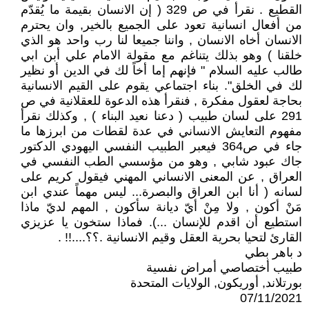
القطيع . نقرأ في ص 329 ( إن الانسان بقيمة ما يُقدّم
من أفعال انسانية تعود على الجميع بالخير, وان يحترم
الانسان أخاه الانسان , واننا جميعا لنا رب واحد هو الذي
خلقنا ) وهو بذلك يتناغم مع مقولة الامام علي أبن ابي
طالب عليه السلام " فإنهم إما أخاً لك في الدين أو نظير
لك في الخلق". بناء اجتماعي يقوم على القيم الانسانية
بحاجة لعقول مفكرة , فنقرأ هذه الدعوة للعقلانية في ص
291 على لسان طبيب ( دعنا نعيد البناء ) , وكذلك نقرأ
مفهوم التعايش الانساني في عدة لقطات من ابرزها ما
جاء في ص364 فيعبر الطبيب النفسي اليهودي الدكتور
جاك عبود شابي , وهو من مؤسسي الطب النفسي في
العراق , عن المعنى الانساني المهني فيقول كريم على
لسانه ( أنا ابن العراق والبصرة... ليس مهماً عندي ابن
مَنْ أكون , ولا مِنْ أيّ ديانة سأكون , المهم لديّ ماذا
استطيع أن اقدم للإنسان ...). فماذا ستخون يا عزيزي
القارئ لتحيا بحرية العقل وقيم الانسانية .؟؟....!! .
د باهر بطي
طبيب أختصاصي أمراض نفسية
بورتلاند, أوريكون, الولايات المتحدة
07/11/2021