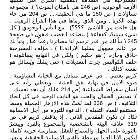
المسرحية هي الصدمة النفسية الكبرى التي تسببها
الأزمة الوجودية (ص 246 هل بإمكان الموت؟ ), مجموعة
تساؤلات ( ص 150 ما هي الحقيقة.... ص 204 من جاء
بهذه الكرة , ومن الذي رماها في هذا الفراغ الرهيب ,
هل جاءت من اللاشئ .؟؟؟؟) . مع اليأس الوجودي ( كل
شيء سيتبدّد كفقاعة ) يتصاعد الغضب فيقول في صفحة
245 ( تباً لك من قدر ترسم لنا مصائرنا رغماً عنا , وتباً لك
من عالم مجهول يسلبنا الارادة.!! ) . مؤلف المسرحية
حاذق وحازم ‏( هو حكيم ) ‏ولكن في النهاية يسائلونه (
خلف الكواليس جرت التعديلات ) حتى يشكّ ويُسائل هو
نفسه كذلك .
كريم يعطي , في عزف متبادل مع الخيانة التشاؤمية ,
ضوء الامل في نهاية نفق العبثية , ويعطي رأيه على
لسان سقراط الشماعية (ص 214 عليك أن تجد نفسك...
). تقديس الجمال والحب هو الثابت الوحيد في كل انحاء
التلافيف ( ص 336 لقد نَمَتْ هذه الازهار الجميلة وسط
مستنقع للمياه الثقيلة ) . الدعوة للثورة من أجل الانسانية
تكاد ان تكون المقدس الثاني , إذ يناقش كريم في ص
319 علاقة البيئة بالشخصية والمجموع بالفرد ويبشرّ
بالثورة على الجهل والسماح للعقل بممارسة حريته كاملة
لتكون الانا العليا مرتبطة بالقيم الانسانية الحقيقية وليس