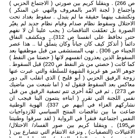
ص 266) . وينقلنا كريم بين صورتي ( الاجتماع الحزبي )
واجتماع ( لجنة الامر بالمعروف والنهي عن المنكر )
ونكتشف بينهما حقيقة ما لم يتبدل . سقوط بغداد تحت
الاحتلال وسقوط نظام صدام وقيام نظام جديد لم يغيّر
الصورة بل تعمّقت التناقضات ( يجب علينا أن لا نفهم
حتى نحافظ على انفسنا ص 312)... وينكشف النفاق
دائماً ( أتذكرُ كيف كان جباناً وكان يتملّق لنا .. هذا عصر
الجبناء ص 306) , نهب المستشفى من قبل موظفيها بعد
السقوط الذين يعذرون انفسهم لانها ( حصتنا من النفط )
كما كانت ( حصتي من بئر النفط ص 220) قبل السقوط .
جوهر الامر هو غريزة الشهوة للسلطة والتي عبرت عنها
زوجة الرفيق الحزبي ( أبو فليح ) الذي انقلب الى دور
معاكس بعد السقوط فتقول له ( اما شبعت من ماضيك
ص 273) , ثم في لفّة أخرى تتم تصفية الرفيق من قبل
نفس اللجنة التي تقرر ( ابناءه ينتمون الينا فيجب ان
نشاركهم العزاء في أبيهم ص 337). الهوية الوطنية
ضاعت ما بين تناقضات المنتج السياسي للازدواجيات
النفس اجتماعية فنقرأ في الرواية ( لقد سرقوا وطنيتنا
ص195) , وينقلنا كريم بين صور الفساد/ الاحتلال/
الاغتيالات (التصفيات) , ونزعة الانتقام التي تتصارع بين (