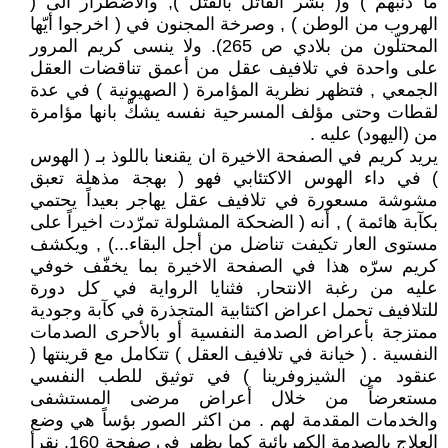
ما ذنبهم ) و( بشر القاتل بالقتل ), والاضطرار الى (
الهروب من الوطن ) , وصرخة المجنون في ( اخرجوا أيّها
المحتلّون من بلادي ص 265). ولا ينسى كريم المرور
على واحدة في تلافيف عقل من أعمق تناقضات العقل
الجمعي , فتظهر نظرية المؤامرة ( الصهيونية ) في عدة
لقطات وحتى مؤلف المسرحية نفسه يشكّ بانها مؤامرة
من (اليهود) عليه .
يريد كريم في الصفحة الاخيرة ان يقنعنا باللوذ بـ ( الهوس
) في داء الهوس الاكتئابي فهو ( بهجة مذهلة تعبق
مشوشة مسعورة في تلافيف عقل يهاجر بعيداً يحتمي
بكآبة هائمة ) , أنه ( الضحكة المشلولة تمرّدت اخيراً على
مستوى العار تكيفت تناضل من أجل البقاء...) , ويكشف
كريم سرّه هذا في الصفحة الاخيرة بما يخفّف خوفي
عليه من رغبة الانتحار, فثنايا الرواية في كل دورة
للتلافيف تحمل اعراض اكتئابية المتجذرة في كآبة وجودية
ممتزجة بأعراض الصدمة النفسية أو بالأحرى الصدمات
النفسية . ( خيانة في تلافيف العقل ) تتكامل مع قرينتها (
عنقود من الشيزوفرينا ) في توثيق للطب النفسي
مستعرضاً من خلال أعراض مرضى المستشفى
والخدمات المقدمة لهم . من اكثر الصور بؤساً هي وضع
العلاج بالصدمة الكهربائية كما يظهر في صفحة 160. نقرأ