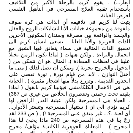
العار...) . يقوم كريم بالرحلة الاكبر من التلافيف
بأستخدام تقنية العلاج المسرحي في التأهيل النفسي
لغرض الخيانة.
يثبت لنا كريم في تلافيفه أن الذات هي كرة صوف
ملفوفة من مجموعة خيانات الأنا لتشابكات الروح والعقل
والجسد والواقعة بين مطرقة وسندان المكونين الاخرين
للذات الغريزة والأنا العليا . يسعى انسان كريم الى
تحقيق الذات المثالية في سماء يتعانق فيها الشبق مع
الجمال والبراءة , ولكن هيهات ( لماذا يكون الزمن بخيلاً
علينا في لحظات السعادة ). المثال هو ان نتمكن من (
الدخول والخروج بحرية ), ويمكن ان نصل لذلك ( متى ما
أختلّ التوازن , لابد من قيام ثورة , ثورة تقضي على
الجذور القديمة , وتزرع بدلاً منها اشجار مثمرة ) . الخيانة
هي في الاهمال الكلكامشي فيؤنبنا كريم بالقول ( لماذا
بقيتم تحت رحمتي وتنتظرون الخلاص من غيري ص 367)
. الحياة هي المسرحية ولكن عبثية القدر الرافض لها
كريم تؤدي الى ان ( ستنهار المسرحية وتتبعثر الأدوار...
أي لعبة .؟... غير متفق على المسرحية !) , ( ص 233 لقد
زجّ بنا في هذه المسرحية ص 240 ماذا يخبئ لنا هذا
المخرج ) . المعاناة الجوهرية للكاتب/ مؤلف/ مخرج