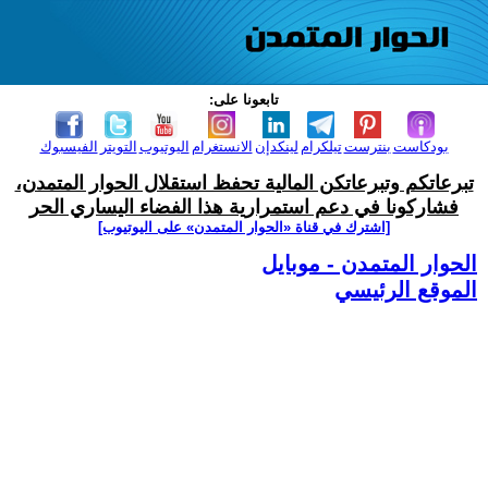
تابعونا على:
بودكاست
بنترست
تيلكرام
لينكدإن
الانستغرام
اليوتيوب
التويتر
الفيسبوك
تبرعاتكم وتبرعاتكن المالية تحفظ استقلال الحوار المتمدن،
فشاركونا في دعم استمرارية هذا الفضاء اليساري الحر
[اشترك في قناة ‫«الحوار المتمدن» على اليوتيوب]
الحوار المتمدن - موبايل
الموقع الرئيسي