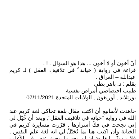
أنْ أخونَ أو لا أخون ... هذا هو السؤال . ! .
قراءة في رواية ( خيانة ٌ في تلافيفِ العقل ) لـ كريم
عبدالله – العراق .
بقلم : د. باهر بطي
طبيب اختصاصي أمراض نفسية
بورتلاند , أوريغون , الولايات المتحدة 07/11/2021 .
جاهدت ‏لأسابيع أن اكتب ‏مقال بلغة تحاكي لغة كريم عبد
الله في رواية "خيانة في تلافيف العقل", وبعد أن خُيّل لي
إني نجحت في فكّ أسرارها , قرّرت مسايرة كريم في
الخيانة وأن اكتب هنا بما يُخيّلُ لي انه لغة علم النفس ,
فلا يلومنّي القارئ إن لم يجد ما يبحث عنه , في الأغلب