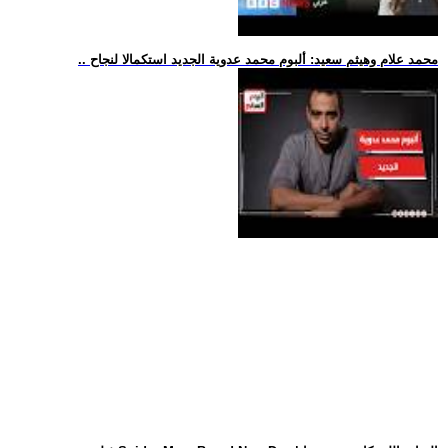
.. محمد علام وهيثم سعيد: ألبوم محمد عدوية الجديد استكمالا لنجاح