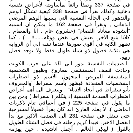
في صفحة 337 وصفاً رائعاً بمأساويته لأعراض نفسية
ذهانية وكذلك نقرأ في صفحة 338 كيفية تشكّل الوهم
والتدهور في الحالة النفسية التي يسببها الوهم المرضي
الذهاني , ونقرأ في صفحة 162 ما يمكن ان اسميه
"أنشودة معاناة الفصام" (عشرون عام , انا والفصام ,
كلانا يتبع الآخر, نعيش في بغض ووئام......!! . ) . كما
تظهر الكآبة في أقوى صورها عندما ننتبه الى أن الرواية
هي بثلاثة فصول ذو شتاء طويل فقط ولا يوجد فصل
ربيع.
‏ الصدمات النفسية تدور الى لفّة على حرب الكويت
وحادث قصف المستشفى بصاروخ وظهور الشخصية
المتفلسفة للمريض المجهول الاسم ذو اضطراب
الشخصيات المتعددة فيظهر بأسم سقراط "والمعروف
بأبو سقراط في أتحاد الادباء" , ونتعرف الى أهم أعراض
اضطراب الصدمة النفسية إذ يتكلم ( سقراط ) ومن بين
ما يقول في صفحة 225 ( في أعماقي تنام ذكريات
الماضي ). لا يعلم القارئ انه كان يقرأ فصولاً لمسرحية
حتى ننتقل في صفحة 231 الى الصدمة الاكبر مع بدأ
الفصل الاخير, فيبدأ كريم رحلته في فصل الشتاء الطويل
بالقول ( ليبكِي العالم , أجمل اناشيده , حين يهزمه