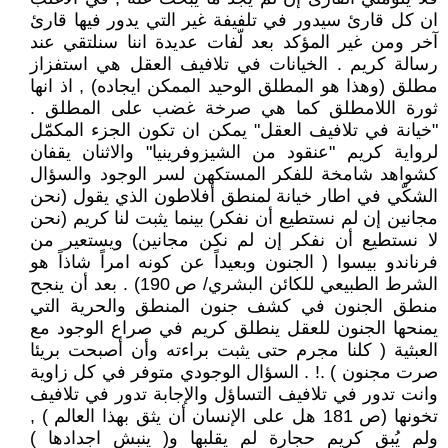
ان كل قارئ سيدور في تلفيفة غير التي يدور فيها قارئ
آخر ومن غير المؤكد بعد لّفات عديدة اننا سنلتقي عند
رسالة كريم . الخيانات في تلافيف العقل هي استفزاز
مطلق (وهذا هو المطلق الوحيد الممكن ايجاده) , اذ انها
ثورة اللامطلق كما هي صرخة غضب على المطلق .
"خيانة في تلافيف العقل" يمكن ان تكون الجزء المكمّل
لرواية كريم "عنقود من الشيزوفرينيا" والاثنان يقفان
كشواهد شامخة للفكر المستكهن لسر الوجود والسؤال
الشكّي في اطار خيانة لمنطق أفلاطون الذي يقول (نحن
مجانين إن لم نستطيع أن نفكر) بينما يثبت لنا كريم (نحن
لا نستطيع أن نفكر إن لم نكن مجانين) ويستعير من
فرناندو بيسوا ( الجنون وبعيداً عن كونه امراً شاذاً هو
الشرط الطبيعي للكائن البشري/ ص 190) . بعد أن ينجح
منطق الجنون في كشف جنون المنطق والحرية التي
يمنحها الجنون للعقل ينطلق كريم في صراع الوجود مع
العبثية ( كلنا مجرم حتى يثبت براءته وأن أصبحت بريئا
صرت مجنون ) .! . السؤال الوجودي متوفر في كل زاوية
وانت تدور في تلافيف التساؤل والإجابة تدور في تلافيف
تخونها (ص 181 هل على الإنسان أن يثق بهذا العالم ) ,
ولم يُبقِ كريم حجارة لم يقلبها و( ينبش اجدادها )