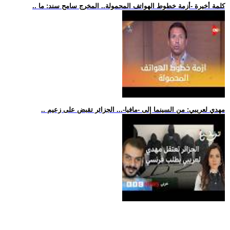
.. كلمة أخيرة -أزمة خطوط الهواتف المحمولة.. المخرج سامح سند: ما
.. مهدي لعريبي: من السينما إلى -مافيا-... الجزائر تقبض على زعيم