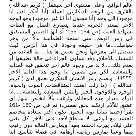
عالم الواقع. وعلى مستوى آخر سينتقل ( كريم عبدالله )
بالقارئ من الوجه الديكارتي لعملة (أنا أفكر اذن انا
موجود) الى وجه (أنا مجنون اذاً انا غير موجود) وهو الوجه
الآخر لمعنى الحرية عندما يتصارع العقل مع التفاحة
بشهادة الغيب (ص 154- 155: آه ايها الضمير المستفيق
في زمن الوهم, متى تمنحنا الطمأنينة بدلاً من وخز
سياطك....ما هي حقيقة وجودنا في هذا الزمن, كيف
سنصل الى معرفتها ونحن نعيش ها هنا.....ما الفائدة من
التمسك بالأخلاق وقد تساوى الجزاء في حالة تطبيقها أو
بعدم ذلك.....لا بد من وجود عالم آخر تتحقق فيه العدالة
والسعادة, لكن من يضمن لنا وجود هذا العالم الآخر
.؟؟؟!!! . ويصبح رمز الانسان التفكري بعمق لدى ( كريم
عبدالله ) : (ما زلت امتلك المتناقضات, الموت والحياة,
الوجود واللاوجود, الخير والشر, السعادة والتعاسة......انا
ادرك مقدار هذه المعاناة, وارغب بألاّ اتخلص منها, أي
عشق للآلام ارتكبه بحق نفسي.) ثم في ص 160 -161
نقرأ (حينما تنتابنا نوبة الجنون نكون اكثر سعادة يتخاصم
الجسد مع الوعي, لا سلطة لأحد على الآخر كل يغني
على ليلاه, يهرب الجسد بعيداً ويمارس افعاله دون رقيب
بينما وعينا يمارس رياضة أوهامه في فضاء شاسع, اننا