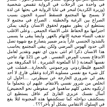
في واحدة من الرحلات في الرواية تتقمص شخصية
(وزيرة الكردية) لتبحر في ثنايا الرواية في بحثها عن لذة
لا يسمح بها المجتمع فتسقط اسيرة الجنون بسبب
الصراع بين الرغبة والخطيئة . الصراع في مجتمع لا
يستطيع ان يطور مفهوم لحقوق الانسان وكيف يمكن
احترامها مع الحفاظ على الانتماء الجمعي , وعلى الاغلب
تذهب النساء ضحية الاتهام بالعهر. وأيضا يبقى ما يسمى
بالشذوذ الجنسي عاراً يدمر ضمير يتصارع مع شهوة تصل
الى حدود الهوس المرضي ولكن يبقى المجتمع يحاسب
هذا الانسان ذكرا ام انثى بدون اي تفهم وتقدير لعامل
الاندفاع بسبب المرض النفسي . في ص 121 نهاد تناجي
نفسها المعذبة ( أنا الملعونة الشريرة , انا المكروهة من
الجميع فليطاردوني ويرجمونني بالحجارة....فشلت في
كل شيء مع نفسي مسلوبة الارادة وعقلي فارغ, لا أحد
يغفر لي شروري الخارجة عن سيطرتي, ....أحاول ان
اتخلص من شرور نفسي بالانتقام, عليهم ان يتحملوا ما
ارتكبوه بحقي كلهم ساهموا في سقوطي نحو الحضيض)
أسأل نفسك عزيزي القارئ كم عاقل يستطيع ان
يستكشف دواخله كما تستكشفها هذه المجنونة لئلا يقع
في السلوك الانتقامي بشكل أو بآخر؟؟؟ .