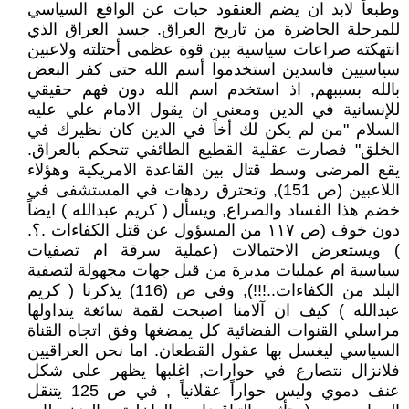
وطبعاً لابد ان يضم العنقود حبات عن الواقع السياسي
للمرحلة الحاضرة من تاريخ العراق. جسد العراق الذي
انتهكته صراعات سياسية بين قوة عظمى أحتلته ولاعبين
سياسيين فاسدين استخدموا أسم الله حتى كفر البعض
بالله بسببهم, اذ استخدم اسم الله دون فهم حقيقي
للإنسانية في الدين ومعنى ان يقول الامام علي عليه
السلام "من لم يكن لك أخاً في الدين كان نظيرك في
الخلق" فصارت عقلية القطيع الطائفي تتحكم بالعراق.
يقع المرضى وسط قتال بين القاعدة الامريكية وهؤلاء
اللاعبين (ص 151), وتحترق ردهات في المستشفى في
خضم هذا الفساد والصراع, ويسأل ( كريم عبدالله ) ايضاً
دون خوف (ص ١١٧ من المسؤول عن قتل الكفاءات .؟.
) ويستعرض الاحتمالات (عملية سرقة ام تصفيات
سياسية ام عمليات مدبرة من قبل جهات مجهولة لتصفية
البلد من الكفاءات..!!!), وفي ص (116) يذكرنا ( كريم
عبدالله ) كيف ان آلامنا اصبحت لقمة سائغة يتداولها
مراسلي القنوات الفضائية كل يمضغها وفق اتجاه القناة
السياسي ليغسل بها عقول القطعان. اما نحن العراقيين
فلانزال نتصارع في حوارات, اغلبها يظهر على شكل
عنف دموي وليس حواراً عقلانياً , في ص 125 يتنقل