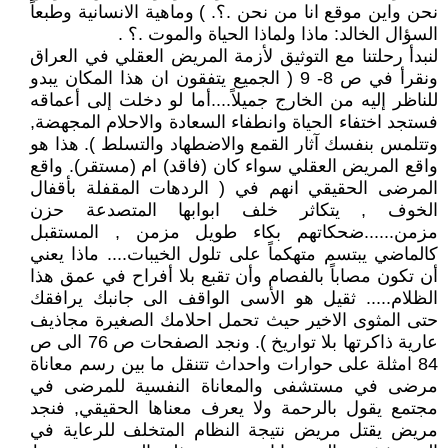
نحن واين موقع انا من نحن .؟. ) وماهية الانسانية وطبعاً
السؤال الخالد: ماذا ولماذا الحياة والموت .؟ .
لنبدأ رحلتنا مع التوثيق لأزمة المريض العقلي في العراق
ونقرأ في ص 8- 9 ( الجميع يتفقون ان هذا المكان يبدو
للناظر إليه من الخارج جميلاً....أما لو دخلت إلى أعماقه
فستجد اختفاء الحياة وانطفاء السعادة والاحلام المجهضة,
وتتلمس بنفسك آثار القمع والاضطهاد والتسلط ). هذا هو
واقع المريض العقلي سواء كان (فاقد) ام (مستقر). واقع
المرضى الحقيقي انهم في ( الردهات المقفلة بأقفال
الخوف , يتكاثر خلف ابوابها المتصدعة حزن
مزمن......ضحكاتهم بكاء طويل مزمن , المستقبل
كالماضي يبتسم متهكماً على تلول الخيبات.... ماذا يعني
أن تكون مصاباً بالفصام وأن تقبع بلا أفراح في عمق هذا
الظلام..... ثقيل هو الأسى الواقف الى جانبك يرافقك
حتى المثوى الاخير حيث تحمل احلامك الصغيرة مجاذيف
عارية ذاكرتها بلا تواريخ ). ونجد الصفحات ص 76 الى ص
84 امثلة على حوارات واحداث تتنقل ما بين رسم معاناة
مرضى في مستشفى والمعاناة النفسية للمرضى في
مجتمع يقول بالرحمة ولا يعرف معناها الحقيقي, فنجد
مريض يقتل مريض نتيجة النظام المتخلف للرعاية في