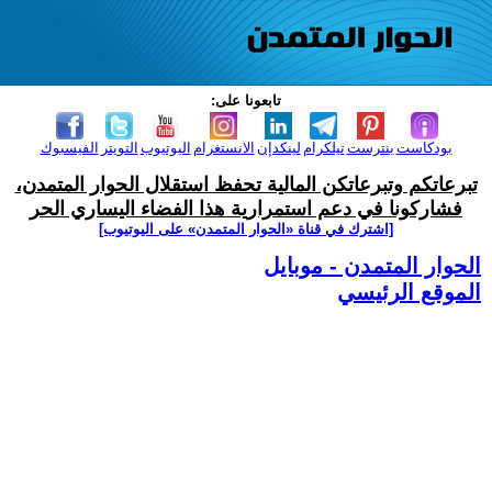
تابعونا على:
بودكاست
بنترست
تيلكرام
لينكدإن
الانستغرام
اليوتيوب
التويتر
الفيسبوك
تبرعاتكم وتبرعاتكن المالية تحفظ استقلال الحوار المتمدن،
فشاركونا في دعم استمرارية هذا الفضاء اليساري الحر
[اشترك في قناة ‫«الحوار المتمدن» على اليوتيوب]
الحوار المتمدن - موبايل
الموقع الرئيسي