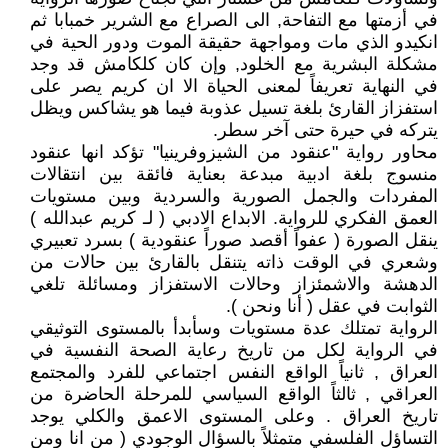
في أزمتها مع التفاحة, الى الصراع مع الشرير خمبابا ثم
انكيدو الذي مات ومواجهة حقيقة الموت ودور الحية في
مشكلة البشرية مع الخلود, وإن كان كلكامش قد وجد
في النهاية تعريفاً لمعنى الحياة الا ان كريم يصر على
استفزاز القارئ بلغة تسيل عذوبة فيما هو يشاكس ويظل
يتركه في حيرة حتى آخر سطر.
محاور رواية "عنقود من الشيزوفرينيا" تؤكد انها عنقود
منسوج بلغة ادبية مبدعة بعناية فائقة بين انتقالات
المفردات والجمل الصورية والسردية وبين مستويات
العمق الفكري للرواية. الابداع الادبي ( لـ كريم عبدالله )
ينقل الصورة ( عفواً أقصد صوراً عنقودية ) بسرد تعبيري
وشعري في الوقت ذاته يتنقل بالقارئ بين حالات من
الدهشة والاشمئزاز وحالات الاستفزاز ومسائلة تلغي
الثوابت في عقل ( أنا ونحن ).
الرواية تمتلك عدة مستويات وسأبدأ بالمستوى التوثيقي
في الرواية لكل من تاريخ رعاية الصحة النفسية في
العراق , ثانياً الواقع النفس اجتماعي للفرد والمجتمع
العراقي , ثالثاً الواقع السياسي للمرحلة الحاضرة من
تاريخ العراق . وعلى المستوى الاعمق والكلي يوجد
التساؤل الفلسفي متمثلاً بالسؤال الوجودي ( من انا ومن