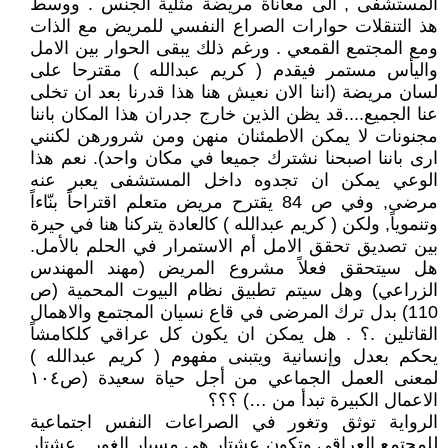
المستشفى , الى معاناة مريضة مثلية الجنس . ووسط
هذ التنقلات حوارات الصراع النفسي للمريض مع الذات
ومع المجتمع القمعي . ورغم ذلك يبقى الحوار بين الامل
واليأس مستمر فيقدم ( كريم عبدالله ) مقترحا على
لسان مريضة (اننا الان نعيش هنا هذا قدرنا بعد ان تخلى
عنا الجميع....قد يظن الذين خارج جدران هذا المكان باننا
مجنونات لا يمكن الاطمئنان منهن ومن شرورهن لكنني
ارى باننا اصبحنا نشترك جميعا في مكان واحد). نعم هذا
الوعي يمكن ان تجدوه داخل المستشفى يعبر عنه
مرضى, وفي ص 84 يقترح مريض متعلم اقتراحاً بنّاءاً
وتنموياً, ولكن ( كريم عبدالله ) كالعادة يتركنا هنا في حيرة
بين تصديق تحقق الامل أم الاستمرار في الحلم بالأمل.
هل سيتحقق فعلاً مشروع المريض (مهند المهندس
الزراعي) وهل سيتم تطبيق نظام البيوت المحمية (ص
110) بدل ترك المرضى في قاع نسيان المجتمع والاهمال
القاتلين .؟ . هل يمكن ان يكون كل عراقي كلكامشاً
يحكم بعدل وإنسانية ويتبنى مفهوم ( كريم عبدالله )
لمعنى العمل الجماعي من أجل حياة سعيدة (ص١٠٤
الاعمال الكبيرة تبدأ من …) ؟؟؟
الرواية توثق وتغور في الصراعات النفس اجتماعية
للمجتمع العراقي وتكون عشتار هي مسبار الغور . عشتار