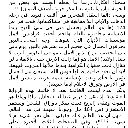
سجناء افكارنا....ربما ما يفعله الجسد هو بعض من
الحرية, وان ما يقوم به الفكر حرية بأضعف الايمان) .!! .
ويبقى دائما العقل المتحرر من أقصى قيوده في رحلة
الذهاب والاياب اللا متناهية في مشاكساتها, فنجد في ص
124 (ها هو العالم يغتسل مني في منيّ القبح بينما
الانسانية محاصرة بالغام هائجة, أخفت فراديس الامل
مؤسسات الأديان التي شوهت وجه الله.......الذين
يحرقون الجمال في جحيم الرب بشرهم بالثبور يوم يأتي
نبي الخصب يزرع بذور الامل ينمو في النفوس الرب لا
يقتل اولاده) الامل هو (ما زالت الارض حبلى بالأيمان, لن
تتنازل تحت طغيان الكراهية بعدما ملأتها الحروب فجيعة,
لابد أن تعود صافية يظللها قوس الله...سيجئ نبي الجمال
يؤمن بالحياة, ويعيد للإنسانية بسمة عريضة, ينشر الامل
في الارض وتورق الاحلام اياماً جديدة).
ولكن هذه ليست الخاتمة بعد, لا خاتمة لهذه الرواية
العنقودية, إذ يبقى ( كريم عبدالله ) يجادل لماذا وماذا هو
الموت وتبقى (الريح تعبث بمكر بأوراق الشجر) ويستمر
الاستفزاز (ص 164 هل وجودنا حقيقة في هذا العالم,
...فهل ان هذا العالم عالم حقيقي....هل نحن شيء ام لا
شيء .؟؟؟!!). وفي الصفحات الثلاث الاخيرة يتدلى