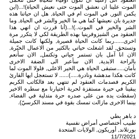
العنقود الى (علينا ان نكون اوفياء للحياة حتى نتحمل
الموت علينا ان نعشق الموت حتى نعيش الحياة)!...(اين
يكمن النور, في الموت ام في الحياة, هل ان حياتنا هذه
جديرة بان نعيشها كما هي ما الخير والشر في الحياة, وما
الشر والخير في الموت..)!...(أنا قررت ان انهي هذا
العنقود من الشيزوفرينيا بهذه الطريقة لكي لا يتكرر مرة
اخرى......ربما كانت الحياة قصيرة, ولكنها كانت جميلة
وتستحق, لقد اشغلت حياتي بالكثير من الاعمال الخيّرة,
الان انا آمل بان تستمر حياتي وتكتمل, الان سأنعم
بالراحة الابدية, الان سأعبر الى الضفة الاخرى
بأمان.....ستبقى الحياة هي الخير الاعلى, فلولا الموت لما
كانت هكذا مدهشة ونادرة.....)...... لا تستعجل ايها القارئ
الكريم فصدمات العنقود لم تنتهي بعد فالكاتب الكريم
يبقينا في حيرة مستفزة لحرية اختيارنا مع سطره الاخير
(سقطت يده من على صدره حرة متدلية في الفضاء,
بينما الاخرى مازالت تمسك بقوة في مسند الكرسيّ).
د باهر بطي
طبيب أختصاصي أمراض نفسية
بورتلاند, أوريكون, الولايات المتحدة
11/7/2021