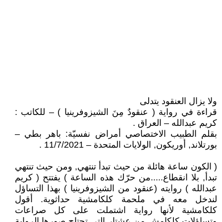
ولا يزال العنقود يتدلى
قراءة في رواية ( عنقودٌ مِنَ الشيزوفرينيا ) – للكاتب :
كريم عبدالله – العراق .
بقلم الطبيب الاختصاصي أمراض نفسيّة: باهر بطي –
بورتلاند, أوريكون, الولايات المتحدة – 11/7/2021 .
( الكون ساعة هائلة من حيث تبدأ تنتهي, ومن حيث تنتهي
تبدأ, بلا انقطاع.....من حرّك هذه الساعة ) يفتتح ( كريم
عبدالله ) روايته (عنقود من الشيزوفرينيا ) بهذا التساؤل
لندخل معه في ملحمة كلكامشية حداثوية. أقول
كلكامشية لأنها رواية اشتملت على كل صراعات
وتساؤلات كلكامش من عشتار التي تجتاح صورها الرواية