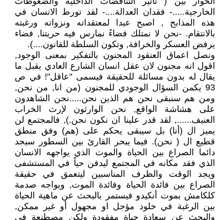
الحوار بين ( تأثير التناقضات الداخلية والضغوطات
الخارجية.....- فقدان العدالة....- لقد تورط الانسان في
هذه المذابح , اصبح عبدا لمعتقداته ونزواته ورغبته
بالانتقام. -نحن لا نمتلك فضاءً نمارس فيه حريتنا, فضاء
يرفض العسكر والخرافة, وتكون السلطة للقانون....).
ونصل اعماق العنقود المجنون بالتفكير بمعنى الوجود,
اقول انه مجنون لان عقل انسان الشارع العادي يقبل ما
يقال له بدون مسائلة للحقيقة فيسمى "عاقل"! في ص
93 يكمن السؤال الوجودي للمجنون (من انا, من نحن,
ومن هم سنبقى نحن هم الذين نحن.....نحن الشاهدون
على هشاشة الواقع, نحن الوارثون لإرث الخراب
العنيف......, لقد قدر علينا ان نكون نحن.), فالمجتمع لن
يميز ال (أنا) بل سيبقى يحكم على (هم) وفق منطق
قطيع ال ( نحن). فيما يبحر القارئ بين السطور سيجد
دائما الصراع بين الحياة والموت الذي يواجهه الانسان
الذي فقد مكانه في المجتمع ليدفن حياً في المستشفى
ويجد الوقت والظرف المناسبين ليتعمق في حقيقة
الصراع بين فائدة الحياة وفائدة الموت, ويواجه صدمة
كلكامش بموت أنكيدو فيستمر بالبحث عن ماهية الحياة
بين الرغبة في خلود مؤجل او مجهول أو غير ممكن,
والبحث عن سعادة حياة مفقودة ولكن مصطنعة في