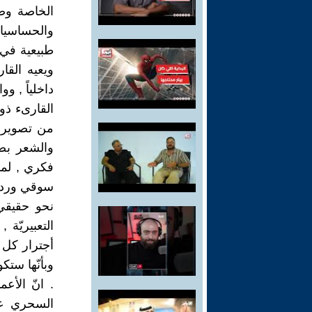
الخاصة وص
والحساسيات
طبيعية في
ويعيه القا
داخلياً , و
القارىء ذو 
من تصوير ا
والشعر بص
فكري , لم
سوقي ورديء
نحو حقيقي 
التعبيريّة 
أجترار كل م
وبأنّها ستك
. انّ الأع
السحري على