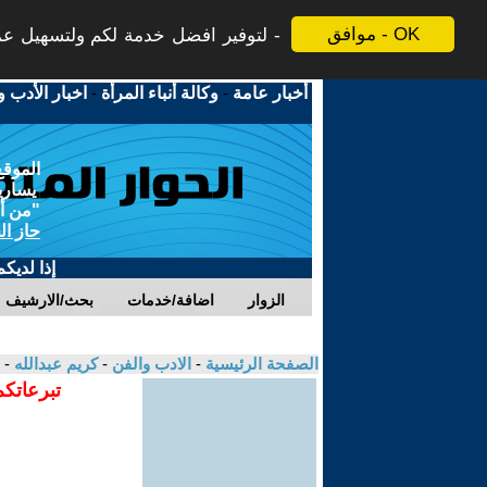
موافق - OK
لتوفير افضل خدمة لكم ولتسهيل عملي
أخبار عامة
-
وكالة أنباء المرأة
-
اخبار الأدب و
الموقع
يسارية
"من أج
حاز ال
إذا لديك
الزوار
اضافة/خدمات
بحث/الارشيف
الصفحة الرئيسية
-
الادب والفن
-
كريم عبدالله
- 
تبرعاتكم