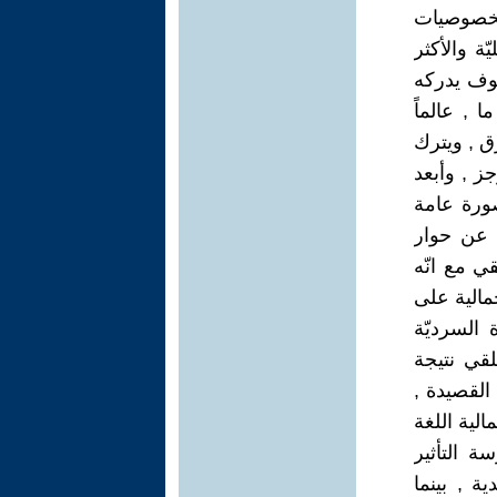
لخصوصيات
ة والأكثر
وف يدركه
, عالماً
رق , ويترك
ز , وأبعد
ورة عامة
 عن حوار
 مع انّه
مالية على
 السرديّة
تلقي نتيجة
 القصيدة ,
لية اللغة
ة التأثير
ة , بينما