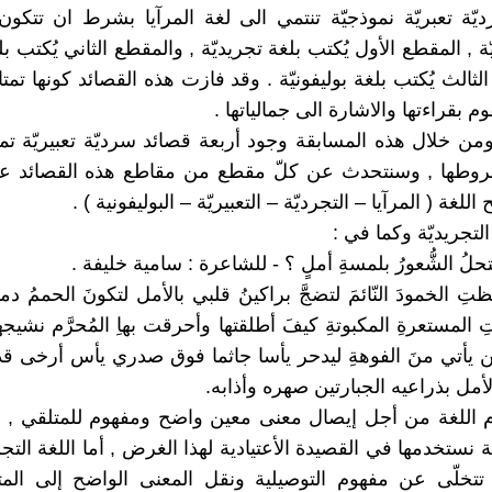
ّة تعبريّة نموذجيّة تنتمي الى لغة المرآيا بشرط ان تتكون
 , المقطع الأول يُكتب بلغة تجريديّة , والمقطع الثاني يُكتب بلغ
لثالث يُكتب بلغة بوليفونيّة . وقد فازت هذه القصائد كونها تمتاز
م بقراءتها والاشارة الى جمالياتها .
ومن خلال هذه المسابقة وجود أربعة قصائد سرديّة تعبيريّة تمت
وطها , وسنتحدث عن كلّ مقطع من مقاطع هذه القصائد ع
 اللغة ( المرآيا – التجرديّة – التعبيريّة – البوليفونية ) .
ة التجريديّة وكما في :
ظتِ الخمودَ النّائمَ لتضجَّ براكينُ قلبي بالأمل لتكونَ الحممُ د
اتِ المستعرةِ المكبوتةِ كيفَ أطلقتها وأحرقت بهاِ المُحرَّم نشيجهاُ
ّين يأتي منَ الفوهةِ ليدحر يأسا جاثما فوق صدري يأس أرخى قدميْ
لأمل بذراعيه الجبارتين صهره وأذابه.
دم اللغة من أجل إيصال معنى معين واضح ومفهوم للمتلقي , 
ة نستخدمها في القصيدة الأعتيادية لهذا الغرض , أما اللغة التج
 تتخلّى عن مفهوم التوصيلية ونقل المعنى الواضح إلى المتل