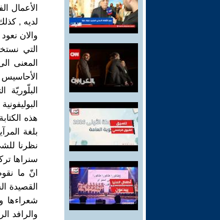
الأعمال الف
لديه , كذلك
والان نعود ل
التي نستخ
المعنى الى
الأحاسيس وا
البلّوريّة
البوليفوني
هذه الكتابة
بلغة المرآ
نظرنا للشيء
سنراها تركي
انّ ما نقو
القصيدة الس
شعراءها وش
والرافد ال