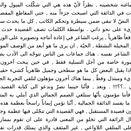
اغته شخصيته , نظراً لأنّ هذه هي التي شكّلت الميول وا
 في الذائقة التي اصبحت جزءاً منه , حتى المقاطع المفصليّ
 النصّ لا تبقى ضمن سيطرة وتحكم الكاتب , كل ما يحدث س
رىء على نحو ذاتي . بواسطة الكلمات تصف القصيدة حدث ما 
واقعاً ظاهرياً , يرغب الشاعر في إعادة أنتاجه وتصويره على الو
المخيلة النشطة , الحيّة , ان يرى ما هو أبعد من الوصف الموج
لشاعر نفسه . هناك جماعات من الناس تتوجّه الى الأدب بص
ورة خاصة من أجل التسلية فقط , في حين يبحث آخرون
اذا يقبل البعض كل ما هو سطحي وجميل ظاهرياً كشيء حقيقي
 ومبتذل وفظّ , بينما هناك آخرون مؤهلون لتلقي التجربة الج
..؟؟!!! . وبعد , فأنّنا حينما نصرّ وندعو الى كتابة القصيدة
, فأننا مؤمنون بأنّها ستلغي الصمم الجمالي الذي أبتلي به الم
ا يفسد الذائقة الجمالية , أنّنا نؤمن إيماناً راسخاً بعظمة هذه
ون قصيدة المستقبل , فهي القصيدة التي تتجّلى فيها عظمة وجما
مال الزائفة التي تخلو من المعنى قادرة على ان تقوم بممارس
 المتلقي اللاواعي , غير المثقف والذي يمتلك قدرات نقدي