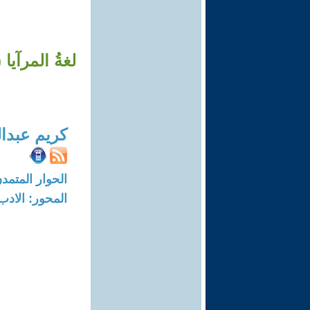
لغةُ المرآيا 
كريم عبدال
الحوار المتمدن-العدد: 6828 - 1
المحور: الادب