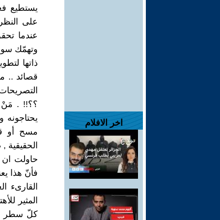
يستطيع فعل
على النظر 
عندما تحقق
وتهمّك سوف 
ذاتها لتطوي
قصائد .. م
التصريحات و
؟؟!! . مَن
يحتاجونه و
اخر الافلام
مسح أو قا
الحقيقية , 
حاولت ان ت
فأنّ هذا يعن
القارىء ال
المثير للأه
كلّ سطر , 