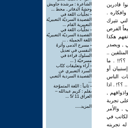
الشاعرة : مرشدة جاويش
وا قادرين
وحشةُ الدفاتر.. محط ...
وافكاره .
-
تجلّيات اللغة في
القصيدة السرديّة التعبيريّة
لتي تثيرك
التعبيرية القام ...
يعاً الفرص
-
تجلّيات اللغة في
القصيدة السرديّة التعبيريّة
تفهم هكذا
اللغة الجميلة . ...
ي , ويصدر
-
مسرح الدمى وأثرهُ
النفسي في تعديل
لمتلقين ..
السلوك قراءة في
؟؟!! . ما
مسرحيّة ( ...
-
آراء وتعليقات كتّاب
ستبيان أو
السرد التعبيري عن
القصيدة السردية التعبي
ات الناس
...
 ؟؟! . اذا
-
ثانياً : اللغة المتموّجة
بقلم : كريم عبدالله –
اذواقهم ,
العراق 11 /5 ...
د على تجربة
المزيد.....
 , والأمر
الكاتب في
له تجربته