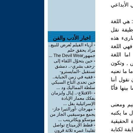
 الأبداعي
: هي اللغة
ظيفة نقل
قارىء هذه
اخبار الأدب والفن
-
أزياء الفيلم تُعرض للبيع..
 فهي اللغة
مزاد يحقق حلم
اما اللغة
جمهورThe Devil Wear ...
-
حين يتحوّل اللقاء إلى
ص , وتكون
-زحف بشري-.. دمشق
 ما نعنيه
تستقبل -المايسترو-
-
فقيه في زمن الجباية..
نقول أننا
حين تحدى التاج السبكي
ينها فأنّا
سلطة المماليك ود ...
-
-الاقتلاع-.. إيال وايزمان
يفكك معمار الإبادة
الإسرائيلية بفل ...
هيم ومعنى
-
مهرجان -أورالتيرا جاز-
ل ما يكتبه
يجمع موسيقيي الجاز من
موسكو ويكاترينب ...
 الحقيقية
-
قطط الإرميتاج تواصل
قة لكتابة
تقليدا عمره ثلاثة قرون