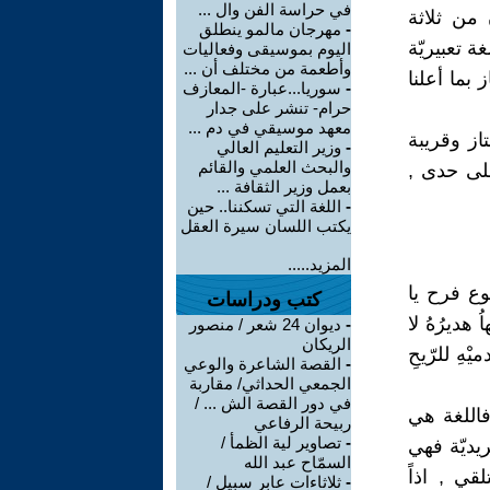
في حراسة الفن وال ...
 من ثلاثة
-
مهرجان مالمو ينطلق
ة تعبيريّة
اليوم بموسيقى وفعاليات
وأطعمة من مختلف أن ...
 بما أعلنا
-
سوريا...عبارة -المعازف
حرام- تنشر على جدار
معهد موسيقي في دم ...
از وقريبة
-
وزير التعليم العالي
والبحث العلمي والقائم
لى حدى ,
بعمل وزير الثقافة ...
-
اللغة التي تسكننا.. حين
يكتب اللسان سيرة العقل
المزيد.....
موع فرح يا
كتب ودراسات
 هديرُهُ لا
-
ديوان 24 شعر / منصور
الريكان
هِ للرّيحِ
-
القصة الشاعرة والوعي
الجمعي الحداثي/ مقاربة
في دور القصة الش ... /
فاللغة هي
ربيحة الرفاعي
-
تصاوير لية الظمأ /
ريديّة فهي
السمّاح عبد الله
قي , اذاً
-
ثلاثاءات عابر سبيل /