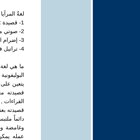
لغةُ المرآيا
1- قصيدة : متى يكتحلُ الشعورُ بلمسةِ أملٍ ..؟ - بقلم : سامية خليفة – لبنان .
2- صوتي معي لمْ يزل يبحثُ عنّي - بقلم : ثائر العلوي – العراق .
3- إضرام النصّ – بقلم : عائشة احمد بازامة – ليبيا .
4- تراتيل في حضرة الغياب – بقلم : أحلام البياتي – العراق .
ما هي لغة ا
البوليفونية 
يتعين على ا
قصيدته مغذ
القراءات , 
قصيدته بعنا
دائماً ملتب
وغامضة وغي
عمله يمكن 