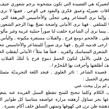
التعبيريّة هي القصيدة التي تكون مشحونة بزخم شعوري عني
قات تعبيريّة وعمق فكري والنفوذ في الوعي , ففيها لا تر
 وإنّما نرى المشاعر وهي تتجلّى والأحاسيس المرهفة التي
ها للمتلقي . فهنا نرى الأماني واضحة تضجّ بهذا الزخم الشعور
 بينما نرى أن الشاعرة خلقت لنا صوراً حسّية غريبة وغير مألو
صّي , فالححم دومع فرح , والقبلات مستعرة مكبوتة , واليأس
ارخى قدميه للريح , فهنا نرى صوراً للمشاعر والأحاسيس ت
الشعري المتماسك والفريد . فنقأ هنا مثلاً / الأماني أيقظتِ الخمود
ينُ قلبي بالأمل لتكونَ الحممُ دموع فرح يا لَتلكَ القبلاتِ 
فَ أطلقتها وأحرقت بهاِ المُحرَّم / .
 قصيدة الشاعر : ثائر العلوي , فنجد اللغة التجريديّة مثمث
عري الجميل :
لم يزل يبحث عني
الكلام وكلما تنحنح للمنح تتقطع السبل الفريدة عنه يتبع
ها بحر تساؤل أرهقته مرارة عواصفه متناسيا كل طوابير ال
ه دهشة ظن ترن في كهوفها وتمتهن التسلق خلف آكام بصيرة .