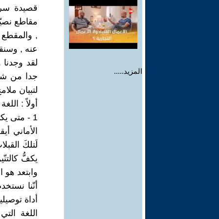
قصيدة سردي
مقاطع نصيّة
, والمقطع ا
عنه , وسنقو
لقد وجدنا 
المزيد.....
جدا من شر
لتبيان ملامح
أولاً : اللغ
1 - متى يكتحلُ الشُّعورُ بلمسةِ أملٍ ؟ - للشاعرة : سامية خليفة .
الأماني أيق
لَتلكَ القبل
يكفُّ كالتن
وابتعد هو ا
أنّنا نستخ
أداة توصيلي
اللغة التي