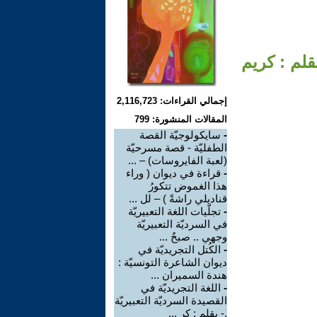
بقلم : كريم
إجمالي القراءات: 2,116,723
المقالات المنشورة: 799
-
سايكولوجيّة القصة
الطفليّة - قصة مسرحيّة
(لعبة الفايروسات) – ...
-
قراءة في ديوان ( وراء
هذا الغموض تتكورُ
قناديلي راشةً ) – لل ...
-
تجلّيات اللغة التعبيريّة
في السرديّة التعبيريّة
وجهي .. صبحٌ ...
-
الكُتل التجريديّة في
ديوان الشاعرة التونسيّة :
هندة السميران ...
-
اللغة التجريديّة في
القصيدة السرديّة التعبيريّة
.- بقلم : كر ...