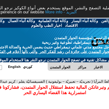
ة التصفح والنشر، الموقع يستخدم بعض أنواع الكوكيز نرجو النق
More info - المزيد
experience on our website
الفن
-
وكالة أنباء اليسار
-
وكالة أنباء العلمانية
-
وكالة أنباء العمال
-
وكا
الاقتصاد
-
اخبار الطب والعلوم
 الرئيسي لمؤسسة الحوار المتمدن
، علمانية، ديمقراطية، تطوعية وغير ربحية
ل مجتمع مدني علماني ديمقراطي حديث يضمن الحرية والعدالة الاجتم
حوار المتمدن على جائزة ابن رشد للفكر الحر والتى نالها أعلام في الفك
م مشاكل تقنية في تصفح الحوار المتمدن نرجو النقر هنا لاستخدام الموقع
كوردي
English
الاخبار
مراكز
الحوار المتمدن
لغةُ المرآيا ( تجريديّة – تعبيريّة – بوليفونية ) الفسيفسائيّة بقلم : كريم عبدالله – العر
 وتبرعاتكن المالية تحفظ استقلال الحوار المتمدن، فشاركونا 
استمرارية هذا الفضاء اليساري الحر