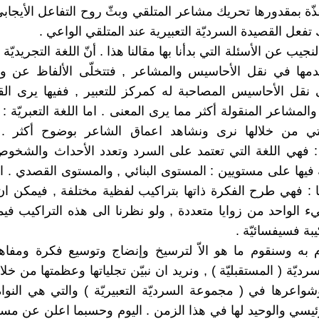
ذّة بمقدورها تحريك مشاعر المتلقي وبثّ روح التفاعل الأيجابي
 تفعل القصيدة السرديّة التعبيرية عند المتلقي الواعي .
نجيب عن الأسئلة التي بدأنا بها مقالنا هذا . أنّ اللغة التجريديّة 
دمها في نقل الأحاسيس والمشاعر , فتتخلّى الألفاظ عن و
 نقل الأحاسيس المصاحبة له كمركز للتعبير , ففيها يرى ال
لمشاعر المنقولة أكثر مما يرى المعنى . اما اللغة التعبريّة :
 التي من خلالها نرى ونشاهد اعماق الشاعر بوضوح أكثر . 
ة : فهي اللغة التي تعتمد على السرد وتعدد الأحداث والشخو
 فيها على مستويين : المستوى البنائي , والمستوى القصدي . اما
يا : فهي طرح الفكرة ذاتها بتراكيب لفظية مختلفة , فيمكن ان 
 الواحد من زوايا متعددة , ولو نظرنا الى هذه التراكيب فيما ب
بة فسيفسائيّة .
م به وسنقوم ما هو الاّ لترسيخ وإنضاج وتوسيع فكرة ومفا
رديّة ( المستقبليّة ) , ونريد ان نبيّن تجلياتها وعظمتها من خلا
واعرها في ( مجموعة السرديّة التعبيريّة ) والتي هي النواة
رئيسي والوحيد لها في هذا الزمن . اليوم وحسبما اعلن عن مساب