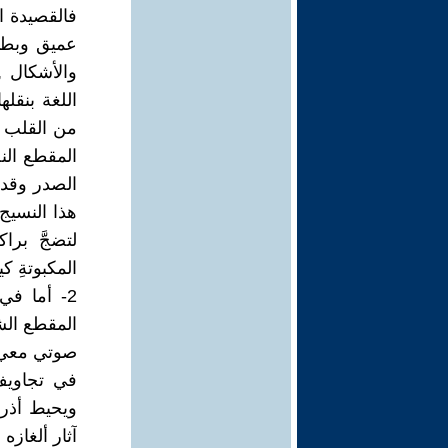
فالقصيدة 
عميق وبطا
والأشكال ,
اللغة بنقل
من القلب ,
المقطع الن
الصدر وقد 
هذا النسيج 
لتضجَّ براك
المكبوتةِ كي
2- أما في
المقطع الش
صوتي معي 
في تجاويف 
ويحيط أذرع
آثار ألغاز