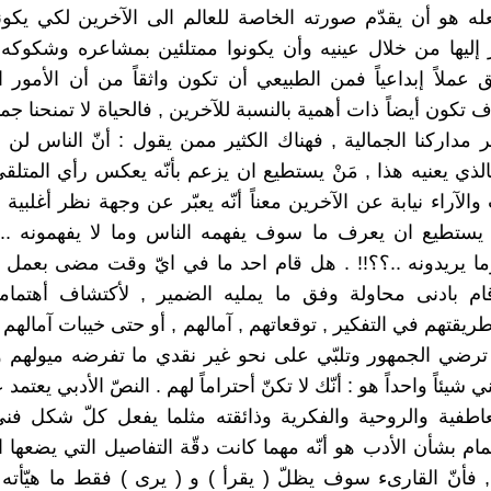
ه هو أن يقدّم صورته الخاصة للعالم الى الآخرين لكي يكون
إليها من خلال عينيه وأن يكونوا ممتلئين بمشاعره وشكوكه 
 عملاً إبداعياً فمن الطبيعي أن تكون واثقاً من أن الأمور ا
تكون أيضاً ذات أهمية بالنسبة للآخرين , فالحياة لا تمنحنا جم
ر مداركنا الجمالية , فهناك الكثير ممن يقول : أنّ الناس لن 
الذي يعنيه هذا , مَنْ يستطيع ان يزعم بأنّه يعكس رأي المتلق
الآراء نيابة عن الآخرين معناً أنّه يعبّر عن وجهة نظر أغلبية ا
ْ يستطيع ان يعرف ما سوف يفهمه الناس وما لا يفهمونه .. 
ما يريدونه ..؟؟!! . هل قام احد ما في ايّ وقت مضى بعمل إ
م بادنى محاولة وفق ما يمليه الضمير , لأكتشاف أهتمام
طريقتهم في التفكير , توقعاتهم , آمالهم , أو حتى خيبات آمالهم ..
رضي الجمهور وتلبّي على نحو غير نقدي ما تفرضه ميولهم و
ي شيئاً واحداً هو : أنّك لا تكنّ أحتراماً لهم . النصّ الأدبي يعتم
عاطفية والروحية والفكرية وذائقته مثلما يفعل كلّ شكل فني
تمام بشأن الأدب هو أنّه مهما كانت دقّة التفاصيل التي يضعها 
فأنّ القارىء سوف يظلّ ( يقرأ ) و ( يرى ) فقط ما هيّأته 