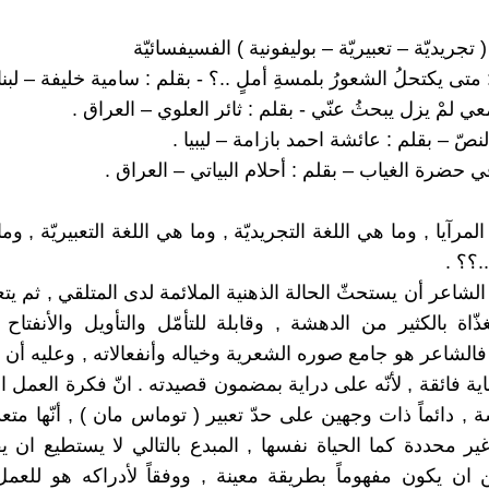
 ( تجريديّة – تعبيريّة – بوليفونية ) الفسيفسائيّة
لمرآيا , وما هي اللغة التجريديّة , وما هي اللغة التعبيريّة , وم
..؟؟ .
لشاعر أن يستحثّ الحالة الذهنية الملائمة لدى المتلقي , ثم يتع
ّاة بالكثير من الدهشة , وقابلة للتأمّل والتأويل والأنفتاح
فالشاعر هو جامع صوره الشعرية وخياله وأنفعالاته , وعليه أن 
ية فائقة , لأنّه على دراية بمضمون قصيدته . انّ فكرة العمل 
سة , دائماً ذات وجهين على حدّ تعبير ( توماس مان ) , أنّها متع
ر محددة كما الحياة نفسها , المبدع بالتالي لا يستطيع ان ي
ان يكون مفهوماً بطريقة معينة , ووفقاً لأدراكه هو للعم