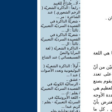
-
لَا... صُرَاخٌ لِلعَبِيدِ
-
رابعاً : الذاكرة الشعريّة (
الزخم الشعوري ) عند
الشاعرة : مر ...
-
شعريّةُ الذاكرة في
القصيدة السرديّة التعبيريّة
. ثالثاً : ال ...
-
شعريّةُ الذاكرة في
القصيدة السرديّة التعبيريّة
. ثالثاً : ال ...
-
الذاكرة الشعريّة ( لغة
ا هي اللغة
المرآيا والنصّ
الفسيفسائي ) عند الشاع
...
-
أولاً : الذاكرة الشعريّة (
يّن من أنّ
البوليفونية وتعدد الأصوات
 على تعدد
) عند ا ...
-
عشق ..
يقوم بصنع
-
الرساليّة الكونيّة في
العظيم هي
القصيدة السرديّة التعبيريّة
/ بقلم : ك ...
ددة الأوجه
-
اللغة الأيروتيكيّة في
فترض بأنّ
السرديّة التعبيريّة - بقلم :
كريم عبدا ...
ل , كل ما
-
قراءة تحليلية بقلم