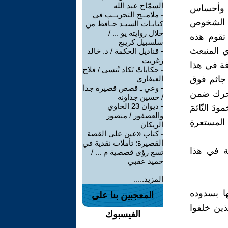
السمّاح عبد الله
ف وأحساس
-
ملامــح التجريــب في
ى الشخوص
كتابـات السيـد حـافظ من
خلال روايته يو ... /
 تقوم هذه
سلسبيل كريبع
ي المنبعث
-
قناديل الحكمة / د. خالد
زغريت
فة في هذا
-
حكاياتْ تَكاد تُنسى / فلاح
 جاثم فوق
العيفاري
-
وعي ـ قصص قصيرة جدا
تحرك ضمن
/ حسين جداونه
-
ديوان 23 الحاوي
َ النّائمَ
والعصفور / منصور
المستعرةِ
الريكان
-
كتاب «عين على القصة
القصيرة: تأملات نقدية في
لة في هذا
تسع رؤى قصصية م ... /
حميد عقبي
المزيد.....
ها بسدوده
المعجبين بنا على
ذين خلفوا
الفيسبوك