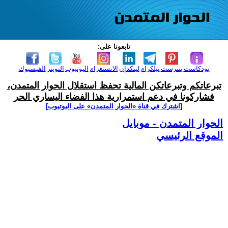
تابعونا على:
بودكاست
بنترست
تيلكرام
لينكدإن
الانستغرام
اليوتيوب
التويتر
الفيسبوك
تبرعاتكم وتبرعاتكن المالية تحفظ استقلال الحوار المتمدن،
فشاركونا في دعم استمرارية هذا الفضاء اليساري الحر
[اشترك في قناة ‫«الحوار المتمدن» على اليوتيوب]
الحوار المتمدن - موبايل
الموقع الرئيسي