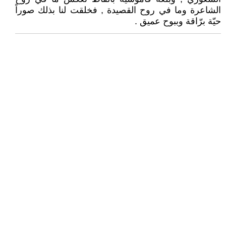
الشاعرة وما في روح القصيدة , فخلقت لنا بذلك صوراً
حيّة برّاقة وببوح عميق .