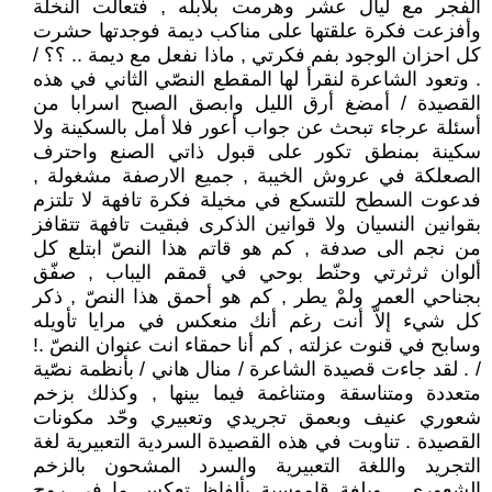
الفجر مع ليال عشر وهرمت بلابله , فتعالت النخلة
وأفزعت فكرة علقتها على مناكب ديمة فوجدتها حشرت
كل احزان الوجود بفم فكرتي , ماذا نفعل مع ديمة .. ؟؟ /
. وتعود الشاعرة لنقرأ لها المقطع النصّي الثاني في هذه
القصيدة / أمضغ أرق الليل وابصق الصبح اسرابا من
أسئلة عرجاء تبحث عن جواب أعور فلا أمل بالسكينة ولا
سكينة بمنطق تكور على قبول ذاتي الصنع واحترف
الصعلكة في عروش الخيبة , جميع الارصفة مشغولة ,
فدعوت السطح للتسكع في مخيلة فكرة تافهة لا تلتزم
بقوانين النسيان ولا قوانين الذكرى فبقيت تافهة تتقافز
من نجم الى صدفة , كم هو قاتم هذا النصّ ابتلع كل
ألوان ثرثرتي وحنّط بوحي في قمقم اليباب , صفّق
بجناحي العمر ولمْ يطر , كم هو أحمق هذا النصّ , ذكر
كل شيء إلاّ أنت رغم أنك منعكس في مرايا تأويله
وسابح في قنوت عزلته , كم أنا حمقاء انت عنوان النصّ .!
/ . لقد جاءت قصيدة الشاعرة / منال هاني / بأنظمة نصّية
متعددة ومتناسقة ومتناغمة فيما بينها , وكذلك بزخم
شعوري عنيف وبعمق تجريدي وتعبيري وحّد مكونات
القصيدة . تناوبت في هذه القصيدة السردية التعبيرية لغة
التجريد واللغة التعبيرية والسرد المشحون بالزخم
الشعوري , وبلغة قاموسية بألفاظ تعكس ما في روح