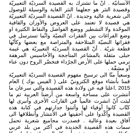
الأنسانيّة . انّ ما تشترك به القصيدة السرديّة التعبيريّة
وقصيدة النثر هو جعلهما النثر الغاية والوسيلة للوصول
الى شعرية عالية وجديدة . انّ القصيدة السرديّة التعبيريّة
هي قصيدة لا تعتمد على العروض والأوزان والقافية
الموحّدة ولا التشطير ووضع الفواصل والنقاط الكثيرة او
وضع الفراغات بين الفقرات النصيّة وانّما تسترسل في
فقراتها النصيّة المتلاحقة والمتراصة مع بعضها وكأنّها
قطعة نثريّة . أنّ القصيدة السرديّة التعبيريّة هي غيمة
حبلى مثقلة بالمشاعر المتأججة والأحاسيس المرهفة
ترمي حملها على الأرض الجرّداء فتخضّر الروح دون عناء
أو مشقّة .
وسعياً منّا الى ترسيخ مفهوم القصيدة السرديّة التعبيريّة
قمنا بأنشاء موقع الكترونيّ على ( الفيس بوك ) العام
2015 ,اعلنا فيه عن ولادة هذه القصيدة والتي سرعان ما
أنتشرت على مساحة واسعة من أرضنا العربية ثم ما
لبثت أنّ انشرت عالمياً في القارات الأخرى وأنبرى لها
كتّاب كانوا أوفياء لها وأثبتوا جدارتهم في كتابة هذه
القصيدة وأكّدوا على أحقيتها في الأنتشار وأنطلاقها الى
آفاق بعيدة وعالية . فصدرت مجاميع شعرية تحمل
سمات هذه القصيدة الجديدة في أكثر من بلد عربي