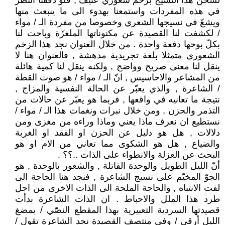
لشحن هذا النسيج بزخم شعوري عنيف , فلو دققنا النظر
في هذه المفردات واستمعنا بهدوء الى ما ينبعث منها
ويشعّ في نسيجها الشعري وخصوصا من مفردة الـ / مواء
/ لكشفت لنا القصيدة عن مكنوناتها الملغزّة وباحت لنا
بكلّ بوحها دفعة واحدة . من خلال العنوان نجد هذا الزخم
الشعوري متمثلا بلغة تجريدية مدهشة , فالعنوان هنا لا
ينقل لنا معنى صريح وواضح , ولكنه ينقل لنا كمية هائلة
من المشاعر والاحاسيس , انّ الـ / مواء / هو صوت القطة
/ الشاعرة , والذي يعبّر عن الحالة النفسية والمزاج ,
نتيجة ما تعانيه في واقعها , فربما هو يعبّر عن حالات من
التذمر والحزن , ومن خلال نبرات ونغمات هذا الـ / مواء /
نستطيع ان نعرف ماذا يعني وماذا وراءه من مغزى ومن
دلالات , هل هو دليل عن الحزن او الفقد او الغربة
والضياع , هل هو الشكوى مما تعاني من الام او هو
البحث عن العزلة والانطواء على الذات ..؟؟ .
أنّ الليل الطويل والوحدة القاتلة , والشعور بالوحدة , هو
الجوّ المخيّم على نسيج الشاعرة , فنجد هنا الحاجة الى
لفت الانتباه , والحاجة الملحة الى الذات الاخرى من اجل
طرد هذا الملل والاحباط . ان الذات الشاعرة بدأت
قصيدتها السردية التعبيرية بهذا المقطع النصّي / يمضغ
الليل أرقي / وفي منتصف القصيدة نجد الشاعرة تقول /