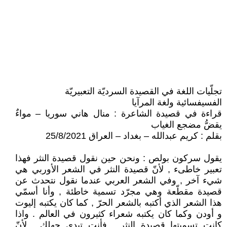
تجلّيات اللغة في القصيدة السرديّة التعبيريّة
الفسيفسائية ولغة المرآيا
قراءة في قصيدة الشاعرة : منال هاني سوريا – مواءٌ
يقضُّ مضجع الغياب
بقلم : كريم عبدالله – بغداد – العراق 25/8/2021
يقول سركون بولص : ونحن حين نقول قصيدة النثر فهذا
تعبير خاطىء , لأنّ قصيدة النثر في الشعر الأوربي هي
شيء آخر , وفي الشعر العربي عندما نقول نتحدث عن
قصيدة مقطّعة وهي مجرّد تسمية خاطئة , وأنا أسمّي
هذا الشعر الذي أكتبه بالشعر الحرّ , كما كان يكتبه إليوت
و أودن وكما كان يكتبه شعراء كثيرون في العالم . واذا
كانت تسميتها قصيدة النثر , فأنت تبدي جهلك , لأنّ