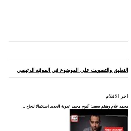
التعليق والتصويت على الموضوع في الموقع الرئيسي
اخر الافلام
.. محمد علام وهيثم سعيد: ألبوم محمد عدوية الجديد استكمالا لنجاح