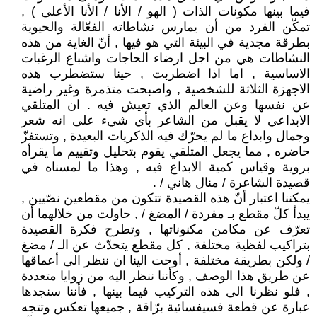
فيما بينها مكونات الذات ( الهو / الأنا / الأنا الأعلى ) ,
تمكّن الفرد من أن يمارس نشاطاته الفعّالة والحيوية
بطرقة مجدية في البيئة التي هو فيها , أنّ الغاية من هذه
النشاطات هي من اجل ارضاء الحاجات واشباع الرغبات
الاساسية , اما اذا اضطربت , حينا ستضطرب هذه
الاجهزة الثلاثة للشخصية , واصبحت متذمرة وغير راضية
عن نفسها وعن العالم الذي تعيش فيه . ان المتلقي
الابداعي لا يقبل من الشاعر بأي شيء على انه شعر
وجمال وابداع ما لم يحرّك فيه الذكريات البعيدة , وتستفزّ
حاضره , مما يجعل المتلقي يقوم بتحليل وتقييم ما يقرأه
بروية وقياس كمية الابداع فيه , وهذا ما لمسناه في
قصيدة الشاعرة / منال هاني / .
يمكننا اعتبار أنّ هذه القصيدة تتكون من مقطعين نصّيين ,
يبدأ كلّ مقطع بـ مفردة / المضغ / , حاولت من خلالهما أن
تعرّف عن مكامن مكنوناتها , وتطرح فكرة القصيدة
بتراكيب لفظية مختلفة , كل مقطع يتحدّث عن الـ / مضغ
/ ولكن بطريقة مختلفة , أوحت الينا ان ننظر الى أعماقها
عن طريق هذا الوصف , وكأننا ننظر اليه من زوايا متعددة
, فلو نظرنا الى هذه التركيب فيما بينها , فأننا سنجدها
عبارة عن قطعة فسيفسائية برّاقة , جميعها تعكس وتتجه