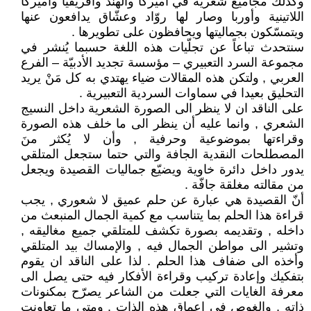
وكذلك مجاميع شعرية في أميركا والهند وافريقيا واميركا
اللاتينية وأوربا وصار لها روّاد وعشّاق يدافعون عنها
ويتمسّكون بجماليتها ويحافظون على تطويرها .
سنتحدث تباعاً عن تجلّيات هذه اللغة حسبما يُنشر في
مجموعة السرد التعبيري – مؤسسة تجديد الأدبيّة – الفرع
العربي , ولتكن هذه المقالات ضياء يهتدي به كل مَنْ يريد
التحليق بعيدا في سماوات السردية التعبيرية .
على الناقد ان لا ينظر الى الصورة الشعرية داخل النسيج
الشعري , وانما عليه أن ينظر الى ما خلف هذه الصورة
وقراءتها بموضوعية وحرفية , وأن لا يُكثر منَ
المصطلحات النقدية الجافة والتي حتما ستجعل المتلقي
يدور داخل دائرة خاوية ويضيّع جماليات القصيدة ويجعل
من مقالته مغلقة جافّة .
أنّ القصيدة هي عبارة عن حلم عميق لا شعوري , يجب
قراءة هذا الحلم بما يتناسب مع كمية الجمال المنبعث من
داخله , وتقديمه بصورة تكشف للمتلقي جميع مغاليقه ,
وتشير الى مواطن الجمال فيه , والإمساك بيد المتلقي
وأخذه الى ضفاف هذا الحلم . لذا على الناقد ان يقوم
بتفكيك وإعادة تركيب وقراءة الأفكار فيه حتى يصل الى
معرفة الغايات التي جعلت من الشاعر يصرّح بمكنونات
ذاته , والغوص في اعماق هذه الذات . ومتى ما تعاونت