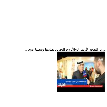
.. وزير الثقافة الأردني لـ«الأيام»: البحرين بقيادتها وشعبها عزي