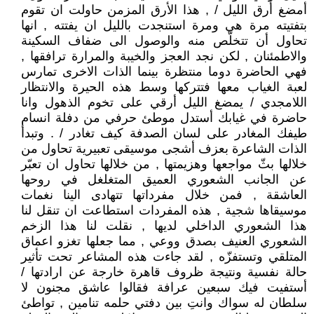
أمضغ أرق الليل / , هذا الأرق المزمن حاولت ان تقوم
بتفتيته مرة هي ومرة استنجدت بالليل ان يفتته , انها
تحاول أن تتخلّص منه والوصول الى ضفاف السكينة
والاطمئنان , لكن نجد العجز والخيبة والمرارة ترافقها ,
فهي الحاضرة دوما منتظرة بينما الذات الاخرى تمارس
لعبة الغياب معها فتتركها وسط هذه الحيرة والانتظار
اللامجدي / يمضغ الليل أرقي على تخوم الذهول وانا
حاضرة في غيابك أستدل موطئ حرفي من دفلة انسام
طيفك المغادر على لسان الصدفة كيف تغادر / . وتبدأ
الذات الشاعرة بعزف أشجى موسيقى تعبيرية تحاول من
خلالها بثّ مواجعها وهزيمتها , من خلالها تحاول ان تعبّر
عن الجانب الشعوري العميق المتغلغل في روحها
العاشقة , فمن خلال مفرداتها تتهادى الينا نغمات
موسيقاها شجية , هذه المفردات استطاعت ان تنقل لنا
هذا الشعوري الداخلي لديها , نقلت لنا هذا الزخم
الشعوري العنيف بصدق ووعي , مما جعلها تغزو اعماق
المتلقي وتستفزّه , لقد جاءت هذه المشاعر تحت تأثير
حالة نفسية ونتيجة ظروف قاهرة خارجة عن ارادتها /
أستفيت فيك سبعين عرافة فقالوا عاشق مجنون لا
سلطان له سواك وانتِ بين دفتي حلمه تنامين , تواطئ