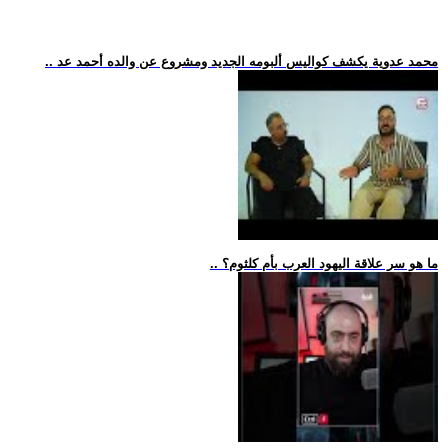
.. محمد عدوية يكشف كواليس ألبومه الجديد ومشروع عن والده أحمد عد
.. ما هو سر علاقة اليهود العرب بأم كلثوم؟