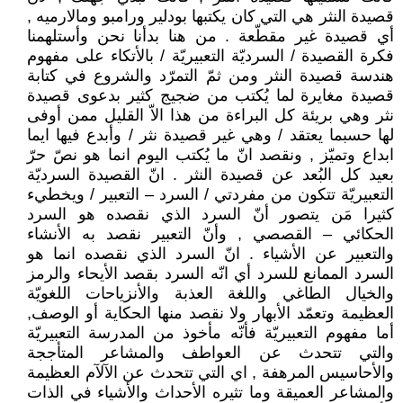
قصيدة النثر هي التي كان يكتبها بودلير ورامبو ومالارميه ,
أي قصيدة غير مقطّعة . من هنا بدأنا نحن وأستلهمنا
فكرة القصيدة / السرديّة التعبيريّة / بالأتكاء على مفهوم
هندسة قصيدة النثر ومن ثمّ التمرّد والشروع في كتابة
قصيدة مغايرة لما يُكتب من ضجيج كثير بدعوى قصيدة
نثر وهي بريئة كل البراءة من هذا الاّ القليل ممن أوفى
لها حسبما يعتقد / وهي غير قصيدة نثر / وأبدع فيها ايما
ابداع وتميّز , ونقصد انّ ما يُكتب اليوم انما هو نصّ حرّ
بعيد كل البُعد عن قصيدة النثر . انّ القصيدة السرديّة
التعبيريّة تتكون من مفردتي / السرد – التعبير / ويخطيء
كثيرا مَن يتصور أنّ السرد الذي نقصده هو السرد
الحكائي – القصصي , وأنّ التعبير نقصد به الأنشاء
والتعبير عن الأشياء . انّ السرد الذي نقصده انما هو
السرد الممانع للسرد أي انّه السرد بقصد الأيحاء والرمز
والخيال الطاغي واللغة العذبة والأنزياحات اللغويّة
العظيمة وتعمّد الأبهار ولا نقصد منها الحكاية أو الوصف,
أما مفهوم التعبيريّة فأنّه مأخوذ من المدرسة التعبيريّة
والتي تتحدث عن العواطف والمشاعر المتأججة
والأحاسيس المرهفة , اي التي تتحدث عن الآلآم العظيمة
والمشاعر العميقة وما تثيره الأحداث والأشياء في الذات