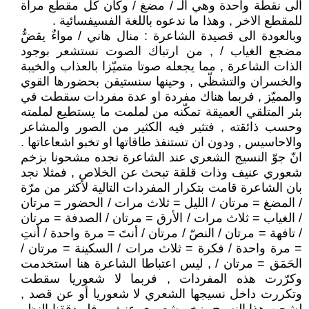
الى نقطة واحدة وهي الـ / مضغ / وكان كل مقطع مرآة
للمقطع الاخر , وهذا ما ندعوه باللغة الفسيفسائية .
وبالعودة الى قصيدة الشاعرة : منال هاني / مواءٌ يقضُّ
مضجع الغياب / , من ارتباك الصوت نستشعر بوجود
الذات الشاعرة , مما يجعله صوتا متميّزا بالعذاب والخيبة
والخسران والتشظّي , وحينها سنستيقن بحضورها القوي
والمميّز , فربما هناك مفردة او عدة مفردات سقطت في
بئر المتلقي العميقة تمكّنه من لملمت ما يستطيع لملمته
وحسب ذائقته , فتثير فيه الكثير من الصور والمشاعر
والاحاسيس , ودون ان تستنفذ طاقاتها او تخبو اشعاعاتها .
انّ جوّ النسيج الشعري عند الشاعرة نجده مشحونا بزخم
شعوري عنيف وذات قلقة تبحث عن الخلاص , فمثلا نجد
بان الشاعرة قامت بتكرار المفردات التالية لأكثر من مرّة
/ المضغ = مرتان / الليل = ثلاث مرات / الحضور = مرتان
/ الغياب = ثلاث مرات / الأرق = مرتان / الصدفة = مرتان
/ تافهة = مرتان / النصّ / مرتان / أنتَ = مرة واحدة / أنتِ
= مرة واحدة / فكرة = ثلاث مرات / السكينة = مرتان /
الحَمَق = مرتان / , ليس اعتباطا الشاعرة هنا استخدمت
وكرّرت هذه المفردات , فربما لا شعوريا سقطت
وتكررت داخل نسيجها الشعري لا شعوريا أو عن قصد ,