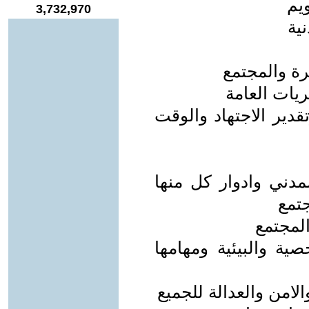
يم
3,732,970
ية
سرة والمجتمع
ريات العامة
قدير الاجتهاد والوقت
دني وادوار كل منها
تمع
المجتمع
صية والبيئية ومهامها
امن والعدالة للجميع