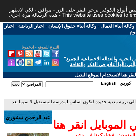
 أنواع الكوكيز نرجو النقر على الزر - موافق - لكي لاتظهر
This website uses cookies to ensure you ge
وكالة أنباء العمال
-
وكالة أنباء حقوق الإنسان
-
اخبار الرياضة
-
اخبار
لوم
التبرع للموقع - ادعمونا
حرية والعدالة الاجتماعية للجميع
"
تى نالها أعلام في الفكر والثقافة
قر هنا لاستخدام الموقع البديل
كوردي
English
لى تربية مدنية جديدة لتكون اساس لمدرسة المستقبل لا سيما بعد
عبد الرحمن تيشوري
لموبايل انقر هنا
 المتمدن، فشاركونا في دعم