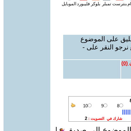
م
بنترست
تمبلر
بلوكر
فليبورد
الموبايل
عليق على الموضوع
نرجو النقر على -
 (
0
)
الموضوع الى صديق
|