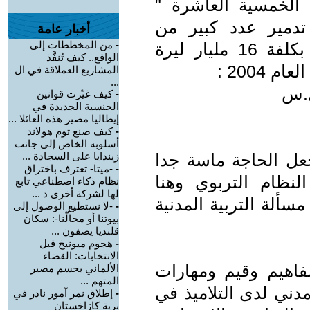
ة الخمسية العاشرة "
" الى 23000- بعد تدمير عدد كبير من
أخبار عامة
-
من المخططات إلى
المدارس - شعبة للتعليم الاساسي بكلفة 16 مليار ليرة
الواقع.. كيف تُنفَّذ
2004 :
المشاريع العملاقة في ال
...
-
كيف غيّرت قوانين
الجنسية الجديدة في
إيطاليا مصير هذه العائلا ...
-
كيف صنع توم هولاند
أسلوبه الخاص إلى جانب
جعل الحاجة ماسة جدا
زيندايا على السجادة ...
-
-ميتا- تعترف باختراق
نظام التربوي وهنا
نظام ذكاء اصطناعي تابع
لها لشركة أخرى د ...
ألة التربية المدنية
-
-لا نستطيع الوصول إلى
بيوتنا أو محالّنا-: سكان
قلنديا يصفون ...
-
هجوم ميونيخ قبل
الانتخابات: القضاء
اهيم وقيم ومهارات
الألماني يحسم مصير
المتهم ...
دني لدى التلاميذ في
-
إطلاق نمر آمور نادر في
برية كازاخستان