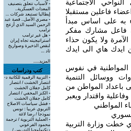
لنواحي الاجتماعية
-
لأسباب تتعلق بتصنيف
المعدات العسكرية..
اعضاء فاعلين مستقبلا
إيطاليا تستبعد شركات ...
ء به على اساس مبدأ
-
مصري الأصل.. قصة عبد
الرحمن السيد الذي أزعج
ن فاعل مشارك مفكر
ترامب
-
هل غير ترامب
الآمرة ولا يكون حذاء
استراتيجيته تجاه إيران
لنقص الذخيرة وصواريخ
ن ايدك هاي الى ايدك
ثاد ...
المزيد.....
خ المواطنية في نفوس
كتب ودراسات
ات ووسائل التنمية
-
التربية الرقمية للكاتبة د-
انتصار الخشت / انتصار
عنى باعداد المواطن من
كامل جفلان الخشت
-
الكنز المخفي / انتصار
فاعلية واقتدار ويعبر
كامل جفلان الخشت
ناء المواطني
-
فشل سياسات الاصلاح
التربوي عربيا : تونس
السوري
نموذجا / رضا لاغة
-
العملية التربوية / ترجمة
ي خطت وزارة التربية
محمود الفرعوني
-
تكنولوجيا التدريس /