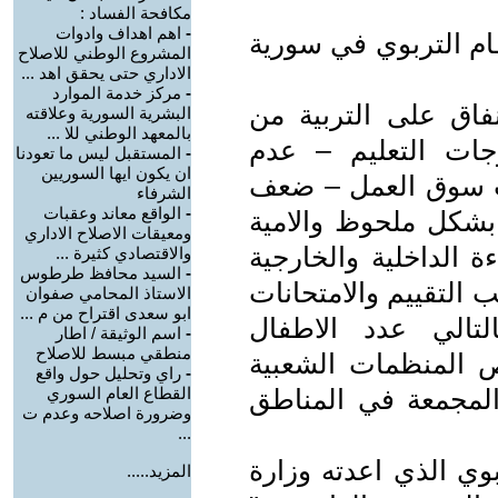
مكافحة الفساد :
-
اهم اهداف وادوات
ام التربوي في سورية
المشروع الوطني للاصلاح
الاداري حتى يحقق اهد ...
-
مركز خدمة الموارد
فاق على التربية من
البشرية السورية وعلاقته
بالمعهد الوطني للا ...
جات التعليم – عدم
-
المستقبل ليس ما تعودنا
ان يكون ايها السوريين
ت سوق العمل – ضعف
الشرفاء
-
الواقع معاند وعقبات
ة بشكل ملحوظ والامية
ومعيقات الاصلاح الاداري
ة الداخلية والخارجية
والاقتصادي كثيرة ...
-
السيد محافظ طرطوس
التقييم والامتحانات
الاستاذ المحامي صفوان
ابو سعدى اقتراح من م ...
تالي عدد الاطفال
-
اسم الوثيقة / اطار
منطقي مبسط للاصلاح
ص المنظمات الشعبية
-
راي وتحليل حول واقع
لمجمعة في المناطق
القطاع العام السوري
وضرورة اصلاحه وعدم ت
...
وي الذي اعدته وزارة
المزيد.....