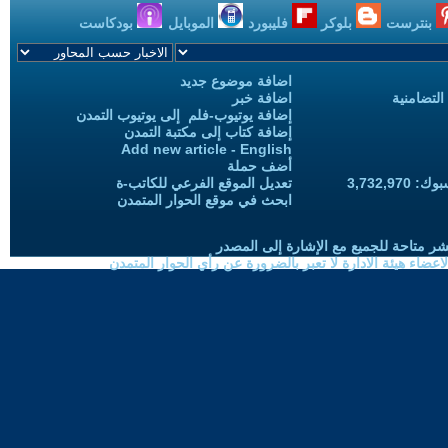
بنترست
بلوكر
فليبورد
الموبايل
بودكاست
اضافة موضوع جديد
التضامنية
اضافة خبر
إضافة يوتيوب-فلم إلى يوتيوب التمدن
إضافة كتاب إلى مكتبة التمدن
Add new article - English
أضف حملة
3,732,97
تعديل الموقع الفرعي للكاتب-ة
ابحث في موقع الحوار المتمدن
شر متاحة للجميع مع الإشارة إلى المصدر
ضاء هيئة الادارة لا تعبر بالضرورة عن رأي الحوار المتمدن