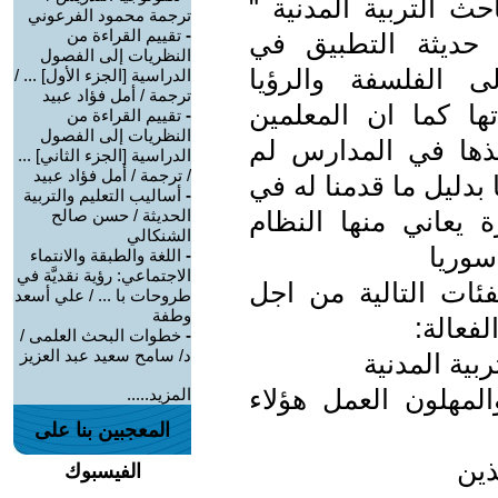
 التربية المدنية "
ترجمة محمود الفرعوني
-
تقييم القراءة من
ت حديثة التطبيق في
النظريات إلى الفصول
 الفلسفة والرؤيا
الدراسية [الجزء الأول] ... /
ترجمة / أمل فؤاد عبيد
تها كما ان المعلمين
-
تقييم القراءة من
النظريات إلى الفصول
ذها في المدارس لم
الدراسية [الجزء الثاني] ...
/ ترجمة / أمل فؤاد عبيد
بدليل ما قدمنا له في
-
أساليب التعليم والتربية
يعاني منها النظام
الحديثة / حسن صالح
الشنكالي
سوريا
-
اللغة والطبقة والانتماء
الاجتماعي: رؤية نقديَّة في
ئات التالية من اجل
طروحات با ... / علي أسعد
وطفة
لفعالة:
-
خطوات البحث العلمى /
د/ سامح سعيد عبد العزيز
بية المدنية
لمهلون العمل هؤلاء
المزيد.....
المعجبين بنا على
ذين
الفيسبوك