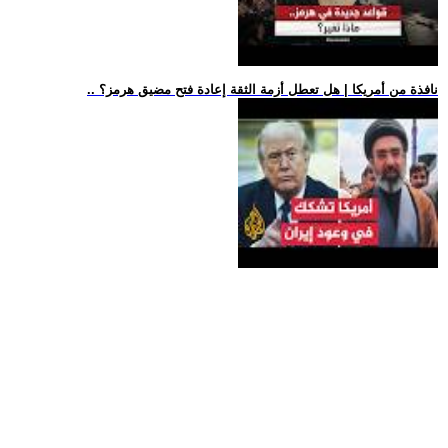
.. نافذة من أمريكا | هل تعطل أزمة الثقة إعادة فتح مضيق هرمز؟