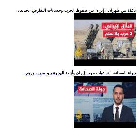
.. نافذة من طهران | إيران بين ضغوط الحرب وحسابات التفاوض الجديد
.. جولة الصحافة | تداعيات حرب إيران وأزمة الهجرة بين مدريد وروم