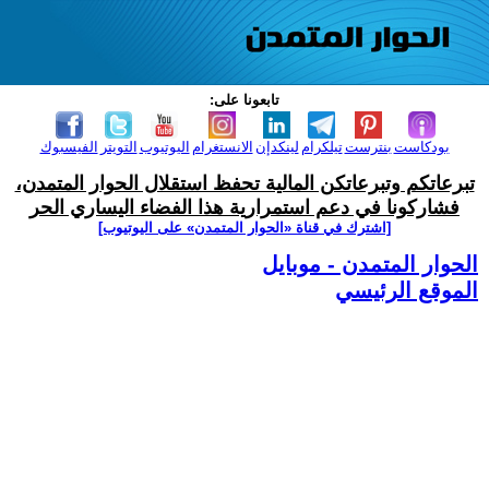
تابعونا على:
بودكاست
بنترست
تيلكرام
لينكدإن
الانستغرام
اليوتيوب
التويتر
الفيسبوك
تبرعاتكم وتبرعاتكن المالية تحفظ استقلال الحوار المتمدن،
فشاركونا في دعم استمرارية هذا الفضاء اليساري الحر
[اشترك في قناة ‫«الحوار المتمدن» على اليوتيوب]
الحوار المتمدن - موبايل
الموقع الرئيسي