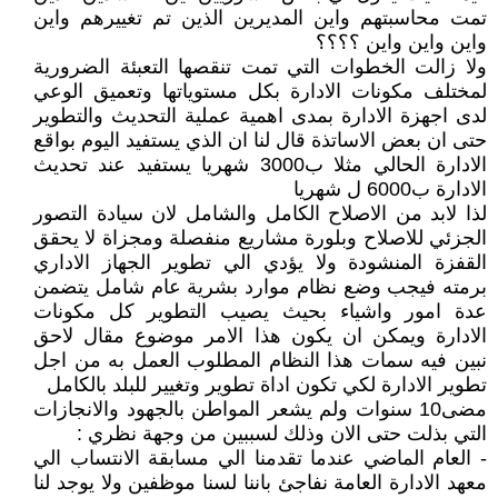
تمت محاسبتهم واين المديرين الذين تم تغييرهم واين
واين واين واين ؟؟؟؟
ولا زالت الخطوات التي تمت تنقصها التعبئة الضرورية
لمختلف مكونات الادارة بكل مستوياتها وتعميق الوعي
لدى اجهزة الادارة بمدى اهمية عملية التحديث والتطوير
حتى ان بعض الاساتذة قال لنا ان الذي يستفيد اليوم بواقع
الادارة الحالي مثلا ب3000 شهريا يستفيد عند تحديث
الادارة ب6000 ل شهريا
لذا لابد من الاصلاح الكامل والشامل لان سيادة التصور
الجزئي للاصلاح وبلورة مشاريع منفصلة ومجزاة لا يحقق
القفزة المنشودة ولا يؤدي الي تطوير الجهاز الاداري
برمته فيجب وضع نظام موارد بشرية عام شامل يتضمن
عدة امور واشياء بحيث يصيب التطوير كل مكونات
الادارة ويمكن ان يكون هذا الامر موضوع مقال لاحق
نبين فيه سمات هذا النظام المطلوب العمل به من اجل
تطوير الادارة لكي تكون اداة تطوير وتغيير للبلد بالكامل
مضى10 سنوات ولم يشعر المواطن بالجهود والانجازات
التي بذلت حتى الان وذلك لسببين من وجهة نظري :
- العام الماضي عندما تقدمنا الي مسابقة الانتساب الي
معهد الادارة العامة نفاجئ باننا لسنا موظفين ولا يوجد لنا