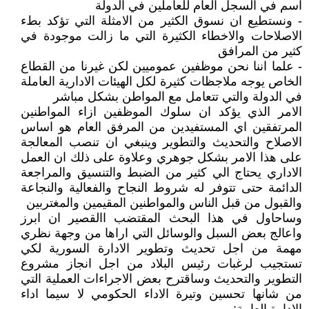
اسم في السجل العام للعاملين في الدولة
- ونستطيع ان نسوق الكثير من الامثلة التي تؤكد بطء
الاصلاحات والاخطاء الكثيرة التي ما زالت موجودة في
كثير من المرافق
- علما اننا نحن موظفين عموميين لكن غيرنا من القطاع
الخاص يوجه ملاجظات كثيرة لكل الهيئات الادارية العاملة
في الدولة والتي تتعامل مع المواطن بشكل مباشر
الامر الذي يؤكد ان سلوك الموظفين ازاء المواطنين
المرتفقين اي المستفيدين من المرفق العام هو اساس
الاصلاح والتحديث والتطوير وينبغي ان تنصب المعالجة
على هذا الامر بشكل جوهري وعلاوة على ذلك ان العمل
الاداري يحتاج الي كثير من الضبط والتنسيق والمراجعة
الدائمة حتى تتوفر له شروط النجاح والفعالية والنجاعة
والقبول من قبل الناس والمواطنين المقيمين والمغتربين
وساحاول في هذا البحث المقتضب االقصير ان ابرز
واعالج بعض السبل والوسائل التي اراها من وجهة نظري
مهمة من اجل تحديث وتطوير الادارة السورية لكي
تستجيب لرغبات رئيس البلاد من اجل انجاز مشروع
التطوير والتحديث وساقترح بعض الاجراءات العملية التي
من شانها تحسين وتيرة الاداء الحكومي لا سيما اداء