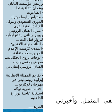
ورئيس مؤسسة اليابان
يوقعان اتفاقية تعا ...
-
الطاغوت
-
ماتياس يايسله يترك
الدوري السعودي ويتولى
القيادة الفنية لفري ...
-
منزل الفنان الروسي
ريبين -بيناتي- يفتح أبوابه
للزوار قبل اكت ...
-
النائب نهلة الأفندي:
-المدى- كرّست الإعلام
الحر ورسخت ثقافة ...
-
لوحات تروي الحكايات..
معرض يحتفي بإرث
الفنان الروسي إيفان بي
...
-
تكريم الممثلة الإيطالية
إيزابيلا روسيليني في
مهرجان لوكارنو ...
-
فنانة مصرية توجّه
استغاثة عاجلة لوزارة
الداخلية
ي المنمل. وأخبرني
المزيد.....