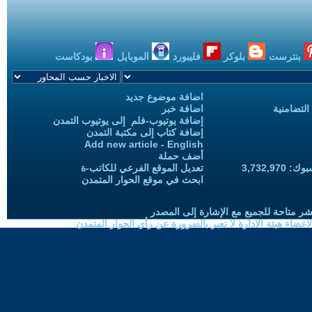
بنترست
بلوكر
فليبورد
الموبايل
بودكاست
اضافة موضوع جديد
التضامنية
اضافة خبر
إضافة يوتيوب-فلم إلى يوتيوب التمدن
إضافة كتاب إلى مكتبة التمدن
Add new article - English
أضف حملة
3,732,97
تعديل الموقع الفرعي للكاتب-ة
ابحث في موقع الحوار المتمدن
شر متاحة للجميع مع الإشارة إلى المصدر
ضاء هيئة الادارة لا تعبر بالضرورة عن رأي الحوار المتمدن