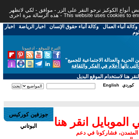
 أنواع الكوكيز نرجو النقر على الزر - موافق - لكي لاتظهر
This website uses cookies to ensure you ge
وكالة أنباء العمال
-
وكالة أنباء حقوق الإنسان
-
اخبار الرياضة
-
اخبار
لوم
التبرع للموقع - ادعمونا
حرية والعدالة الاجتماعية للجميع
"
تى نالها أعلام في الفكر والثقافة
قر هنا لاستخدام الموقع البديل
كوردي
English
جوزفين كوركيس
لموبايل انقر هنا
البوتاني
 المتمدن، فشاركونا في دعم