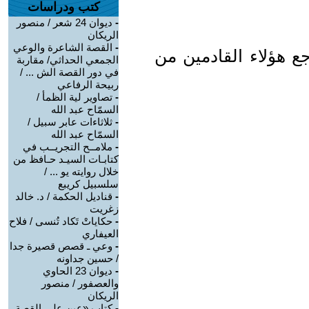
كتب ودراسات
-
ديوان 24 شعر / منصور
الريكان
-
القصة الشاعرة والوعي
ع هؤلاء القادمين من
الجمعي الحداثي/ مقاربة
في دور القصة الش ... /
ربيحة الرفاعي
-
تصاوير لية الظمأ /
السمّاح عبد الله
-
ثلاثاءات عابر سبيل /
السمّاح عبد الله
-
ملامــح التجريــب في
كتابـات السيـد حـافظ من
خلال روايته يو ... /
سلسبيل كريبع
-
قناديل الحكمة / د. خالد
زغريت
-
حكاياتْ تَكاد تُنسى / فلاح
العيفاري
-
وعي ـ قصص قصيرة جدا
/ حسين جداونه
-
ديوان 23 الحاوي
والعصفور / منصور
الريكان
-
كتاب «عين على القصة