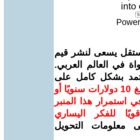
into
Power
ستقل يسعى لنشر قيم
واة في العالم العربي.
عتمد بشكل كامل على
ساهم/ي معنا! بدعمكم بمبلغ 10 دولارات سنويًا أو
 استمرار هذا المنبر
ويًا للفكر اليساري
ى معلومات التحويل