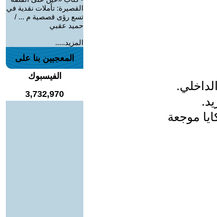
القصيرة: تأملات نقدية في
تسع رؤى قصصية م ... /
حميد عقبي
المزيد.....
المعجبين بنا على
الفيسبوك
لداخلي.
3,732,970
يد.
يا موجعة