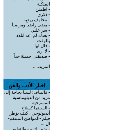
الملكية
-
اطمئن
-
ذكرى
-
مخاوف ريفية
-
مضى راضياً ومرضياً
-
سر علني
-
بعدك لم اعد اتلذذ
بالوقت
-
قال لها
-
لا اريد
-
صديقتي جميلة جداً
المزيد.....
اخبار الأدب والفن
-
قاليباف: لسنا بحاجة إلى
مزيد من الدبلوماسية
المسرحية
-
السينما كسلاح
أيديولوجي.. كيف يؤطر
فيلم -المواطن المنتقم-
ال ...
-
وزير التربية والتعليم