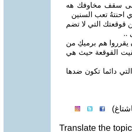
على سقف مخاوفك هه
 احنتهُ تعب السنين
ن قوقعتك التي لا تضم
..
يقرروا هم برميكِ من
قيت القوقعة حيث هي
لتي دائما تكون ضدها
شتاغ)
Translate the topic