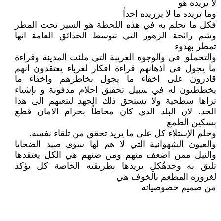
لا يريده هو
وما تريده ما لا يرريده احداً
فكل ما تحلم به في هذه اللحظة هو السير تحت المطر
وشم رائحة الزهور التي تتوسط الحدائق العامة انها
تمطر بهدوء
والتحملق في والوجوه الغريبة التي ملئت المدينة وقراءة
ما يجول في اذهانهم قراءة افكار لغرباء يعتقدون انهم
قادرون على اخفاء ما يجول بخاطرهم واخفاء ما
يخططيون له في سبيل تحقيق احلام مدفونة و بإشياء
تراها سطحية ولا تستحق ذلك الجهد لتتعبهم الى هذا
الحد. لان البلد الذي كان محاطاً بحزام الامان قطع
بسكين الطمع
وحلم الإستلاء كل على ما يريد تحقق من تلقاء نفسه.
والعيون الشهوانية التي لا هم لها سوى صيد الضحايا
والنيل ممن اضعف منهم ومن ضنهم هي الكل يعتقدها
تليق به وحدهُكلِ يريدها بطريقته الخاصة كل يؤكد
لغروره المطعم بالخوف هي
من صميم خصوصياته