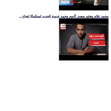
.. محمد علام وهيثم سعيد: ألبوم محمد عدوية الجديد استكمالا لنجاح