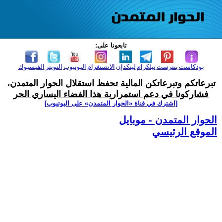
تابعونا على:
بودكاست
بنترست
تيلكرام
لينكدإن
الانستغرام
اليوتيوب
التويتر
الفيسبوك
تبرعاتكم وتبرعاتكن المالية تحفظ استقلال الحوار المتمدن،
فشاركونا في دعم استمرارية هذا الفضاء اليساري الحر
[اشترك في قناة ‫«الحوار المتمدن» على اليوتيوب]
الحوار المتمدن - موبايل
الموقع الرئيسي