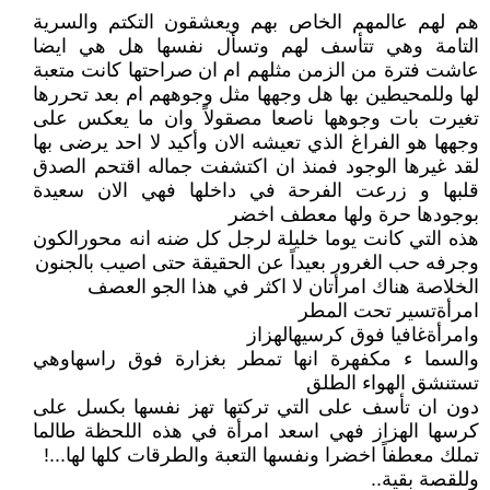
هم لهم عالمهم الخاص بهم ويعشقون التكتم والسرية
التامة وهي تتأسف لهم وتسأل نفسها هل هي ايضا
عاشت فترة من الزمن مثلهم ام ان صراحتها كانت متعبة
لها وللمحيطين بها هل وجهها مثل وجوههم ام بعد تحررها
تغيرت بات وجوهها ناصعا مصقولاً وان ما يعكس على
وجهها هو الفراغ الذي تعيشه الان وأكيد لا احد يرضى بها
لقد غيرها الوجود فمنذ ان اكتشفت جماله اقتحم الصدق
قلبها و زرعت الفرحة في داخلها فهي الان سعيدة
بوجودها حرة ولها معطف اخضر
هذه التي كانت يوما خليلة لرجل كل ضنه انه محورالكون
وجرفه حب الغرور بعيداً عن الحقيقة حتى اصيب بالجنون
الخلاصة هناك امرأتان لا اكثر في هذا الجو العصف
امرأةتسير تحت المطر
وامرأةغافيا فوق كرسيهالهزاز
والسما ء مكفهرة انها تمطر بغزارة فوق راسهاوهي
تستنشق الهواء الطلق
دون ان تأسف على التي تركتها تهز نفسها بكسل على
كرسها الهزاز فهي اسعد امرأة في هذه اللحظة طالما
تملك معطفاً اخضرا ونفسها التعبة والطرقات كلها لها...!
وللقصة بقية..