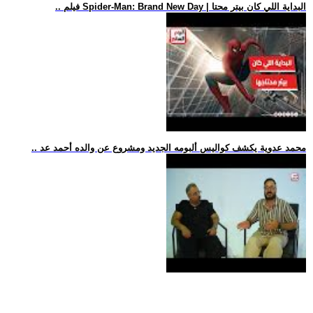
.. فيلم Spider-Man: Brand New Day | البداية اللي كان بيتر محتا
.. محمد عدوية يكشف كواليس ألبومه الجديد ومشروع عن والده أحمد عد