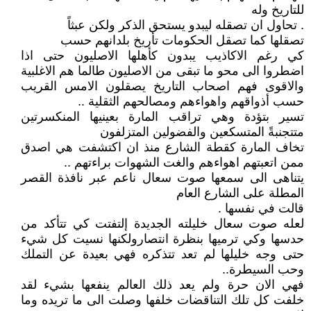
للتاريخ وله
. تحاول ان تصقله ليبدو يستحق الذكر ولكن عبثاً
تصقلها كما تصقل الحكومات تأريخ بلدانهم حسب
كي رغم الاكاذيب يبدون كأهلها الاصليون حتى اذا
اضطروا الى محو ما تبقى من الاصليون طالما هم الاغلبية
والاقوى فهم اصحاب التاريخ يصقلون الامس القريب
حسب أذواقهم واهواءهم ومصالحهم الثقلية ..
تسير بتؤدة وهي تراقب المارة بعينيها المنكسرتين
متتجنبةً المتسكعين والفضولين المتزلفون
تخاف المارة كقطة الشارع منذ ان اكتشفت هي اصدق
ممن اتعبتهم اهواءهم والغت الشهوات براءتهم ..
يتناهى الى سمعها صوت سعال ناعم عبر نافذة القصر
المطلة على الشارع العام
قالت في نفسها .
لعله صوت سعال خليلته الجديدة إلتفتت كي تتأكد من
حدسها وكي ترميها بنظرة انتصارولكنها نسيت كل شيء
حتى وجه خليلها لم تعد تتذكره فهي بعيدة عن التملك
وحب السيطرة..
فهي الان حرة ولم يعد ذلك العالم ينفعها بشيء لقد
خلفت كل تلك التناقضات خلفها وصلت الى ما تريده وما