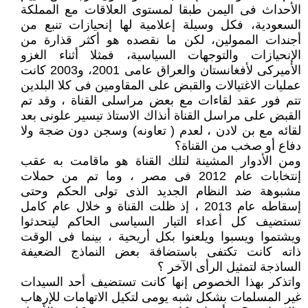
الأحداث فى اليمن طبقا لمستوى العلاقات مع المملكة
السعودية، فكل وسيلة إعلامية لها إنحيازات تنبع من
أجندات الممولين، لكن ما نقصده هو أكثر قذارة من
الإنحيازات والتوجهات السياسية، فمثلا أثناء الغزو
الأميركى لأفغانستان والعراق عامى 2001، و2003 كانت
عمليات الاغتيالات والقبض على المقاومين فى كلا البلدين
تتم فور عقد لقاءات مع بعض مراسلى القناة ، وقد تم
القبض على مراسل القناة أنذاك الاستاذ تيسير علونى بعد
لقائه مع بن لادن ، لعدم ( تعاونه) وسجن دون ضجة ولا
دفاع أو صخب من القناة؟
ومن الأدوار المشينة لتلك القناة هو ماقامت به عقب
إنتخابات عام 2012 فى مصر ، وما تم من حملات
مشبوهة ضد النظام الجديد الذى تولى الحكم وحتى
إسقاطه عام 2013 ، إذ ظلت القناة و خلال عام كامل
تستضيف كل أعداء التيار السياسى الحاكم ليتحدثوا
ويشتموا ويسبوا ويلعنوا بكل أريحية ، بينما فى الوقت
ذاته كانت تكتفى باستضافة بعض النماذج الضعيفة
الساذجة لتمثيل الرأى الآخر ؟
واتذكر بهذا الخصوص إنها كانت تستضيف أحد السيدات
غير المسلمات بشكل شبه يومى لتكيل الاتهامات للإرهاب