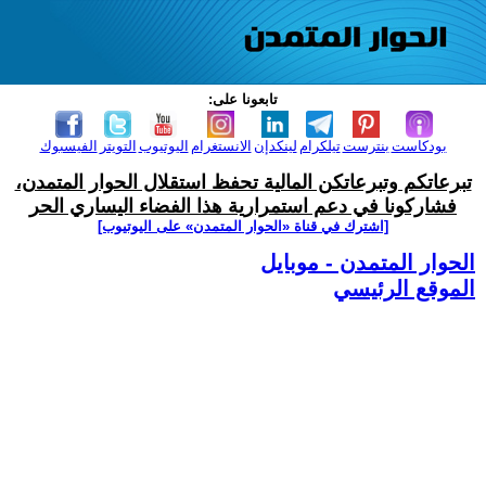
تابعونا على:
بودكاست
بنترست
تيلكرام
لينكدإن
الانستغرام
اليوتيوب
التويتر
الفيسبوك
تبرعاتكم وتبرعاتكن المالية تحفظ استقلال الحوار المتمدن،
فشاركونا في دعم استمرارية هذا الفضاء اليساري الحر
[اشترك في قناة ‫«الحوار المتمدن» على اليوتيوب]
الحوار المتمدن - موبايل
الموقع الرئيسي