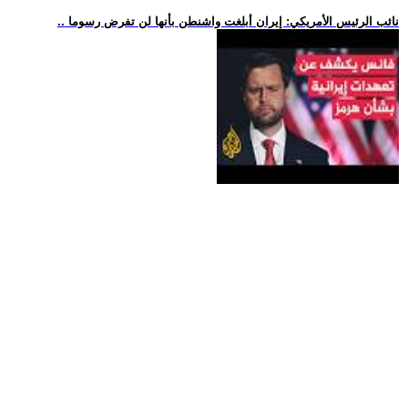
.. نائب الرئيس الأمريكي: إيران أبلغت واشنطن بأنها لن تفرض رسوما