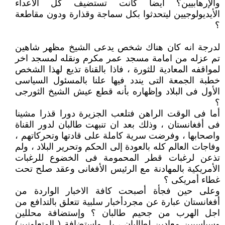
والإرهابيين؟ أيضا كانت تستضيف كل الأعداء
الأيديولوجيين ليتحدثوا بكل سماجة وقذارة ودون مقاطعة
؟
لدرجة انه كان هناك شخص يدعى الشيخ مظهر شاهين
تم عزله من امامة مسجد عمر مكرم ونقله لمسجد اخر
لمواقفه المعادية للثورة ، فاذا بالقناة تذيع لهذا الشخص
خطبة الجمعة التى يندد فيها علنا بالمسئول السياسى
الأول فى البلاد وإظهاره بأنه قطع عيش الشيخ الثورجى
؟
أما فى الوقت الراهن فتلعب الجزيرة دورا قذرا مشينا
فى أفغانستان ، وذلك بعد ان تنبهت طالبان لدور القناة
واصحابها ، وفرضت سرية كاملة على قادتها وتحركاتهم ،
وفاجات العالم كله بالعودة إلى الحكم وتحرير البلاد ، ولم
تذعن لرغبات قطر المحمومة فى الخضوع للرغبات
الأمريكية بالمهادنة مع الرئيس الأفغانى وعقد صلح تحت
غطاء أمريكى ؟
وعلى حين فجأة أصبحت كافة الاخبار الواردة من
أفغانستان عبارة عن مجردأخبار سلبية تتعلق بالتدافع من
اجل الهرب من جحيم طالبان ؟ وإستضافة محللين
وسياسيين معادين لطالبان ، بل واستضافة ( المتعاونين)