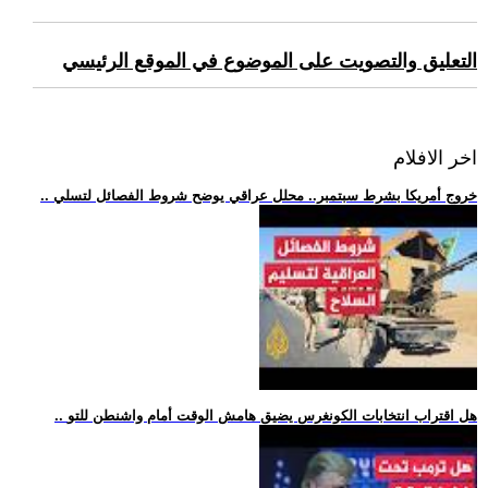
التعليق والتصويت على الموضوع في الموقع الرئيسي
اخر الافلام
.. خروج أمريكا بشرط سبتمبر.. محلل عراقي يوضح شروط الفصائل لتسلي
.. هل اقتراب انتخابات الكونغرس يضيق هامش الوقت أمام واشنطن للتو