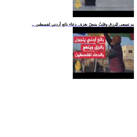
.. يد تسعى للرزق وقلبٌ ينبضُ بغزة.. دعاء بائع أردني لفسطين