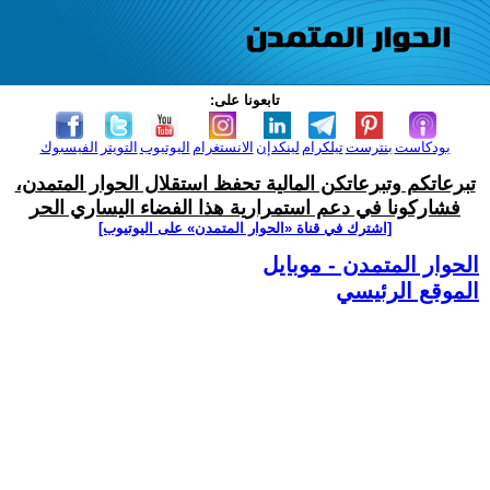
تابعونا على:
بودكاست
بنترست
تيلكرام
لينكدإن
الانستغرام
اليوتيوب
التويتر
الفيسبوك
تبرعاتكم وتبرعاتكن المالية تحفظ استقلال الحوار المتمدن،
فشاركونا في دعم استمرارية هذا الفضاء اليساري الحر
[اشترك في قناة ‫«الحوار المتمدن» على اليوتيوب]
الحوار المتمدن - موبايل
الموقع الرئيسي