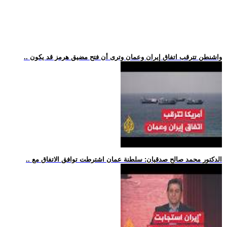
.. واشنطن تترقب اتفاق إيران وعمان وترى أن فتح مضيق هرمز قد يكون
.. الدكتور محمد صالح صدقيان: سلطنة عمان اشترطت توافق الاتفاق مع