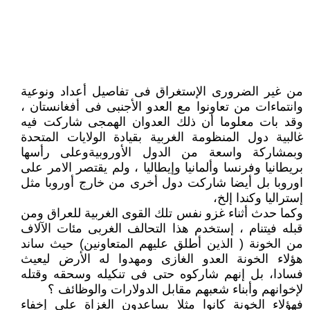
من غير الضرورى الإستغراق فى تفاصيل أعداد ونوعية
وانتماءات من تعاونوا مع العدو الأجنبى فى أفغانستان ،
وقد بات معلوما أن ذلك العدوان الهمجى شاركت فيه
غالبية دول المنظومة الغربية بقيادة الولايات المتحدة
وبمشاركة واسعة من الدول الأوروبيةوعلى رأسها
بريطانيا وفرنسا وألمانيا وإيطاليا ، ولم يقتصر الامر على
اوروبا بل أيضا شاركت دول أخرى من خارج أوروبا مثل
إستراليا وكندا إلخ،
وكما حدث أثناء غزو نفس تلك القوى الغربية للعراق ومن
قبله فيتنام ، إستخدم هذا التحالف الغربى مئات الآلاف
من الخونة ( الذين أطلق عليهم المتعاونين) حيث ساند
هؤلاء الخونة العدو الغازى ومهدوا له الأرض ليعيث
فسادا، بل إنهم شاركوه حتى فى تنكيله وسحقه وقتله
لإخوانهم وأبناء شعبهم مقابل الدولارات والوظائف ؟
فهؤلاء الخونة كانوا مثلا يساعدون الغزاة على إخفاء