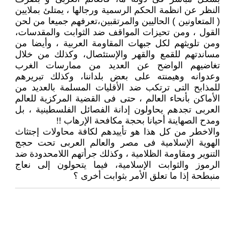
النظر عن انظمة الحكم الرسمية ورجالها ، يمتلئ بملايين
( المتعاونين ) الحاليين والمرتقبين،تعرفهم جميعا من لحن
القول ، ومن تحيزات المواقف ضد الثوابت والمقدسات،
ومن تلويثهم لكل جبهات المقاومة العربية ، وأيضا من
مساندتهم للقمع والقهر والإستئصال، وكذلك من خلال
تغاضيهم الواضح عن العديد من ممارسات الغرب
وعدوانه وهيمنته على بعض بلداننا، وكذلك تبريرهم
للمذابح التى ترتكب ضد الأقليات المسلمة بالعديد من
الأماكن بأنحاء العالم ، حتى فى القضية المركزية للعالم
العربى تجدهم يحاولون إدانة الفصائل الفلسطينية ، بل
ومدح الصهاينة أحيانا بحجة مكافحة الإرهاب !!
والاخطر من كل هذا هو تأييدهم لكافة محاولات إجتثاث
الهوية الإسلامية فى مصر والعالم العربى تحت حجج
التنوير ومقاومة الظلامية ، وكذلك جرأتهم اللامحدودة ضد
الرموز والثوابت الإسلامية، فيما يتحولون إلى نعاج
منبطحة إذا ما تعلق الأمر بثوابت أخرى ؟