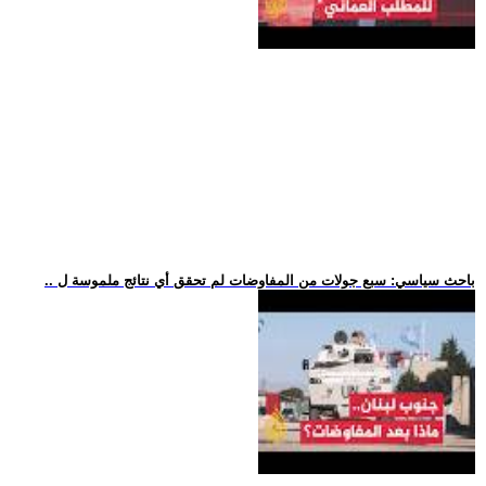
.. باحث سياسي: سبع جولات من المفاوضات لم تحقق أي نتائج ملموسة ل