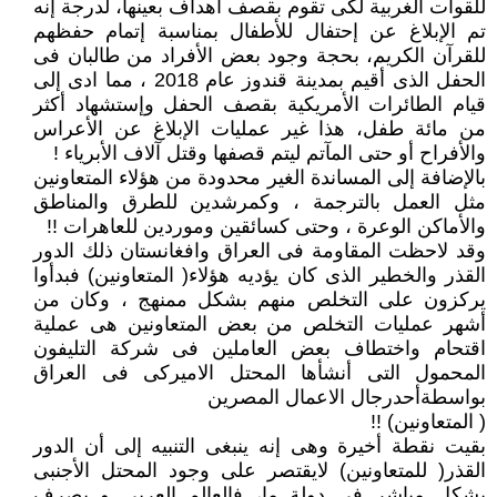
للقوات الغربية لكى تقوم بقصف أهداف بعينها، لدرجة إنه
تم الإبلاغ عن إحتفال للأطفال بمناسبة إتمام حفظهم
للقرآن الكريم، بحجة وجود بعض الأفراد من طالبان فى
الحفل الذى أقيم بمدينة قندوز عام 2018 ، مما ادى إلى
قيام الطائرات الأمريكية بقصف الحفل وإستشهاد أكثر
من مائة طفل، هذا غير عمليات الإبلاغ عن الأعراس
والأفراح أو حتى المآتم ليتم قصفها وقتل آلاف الأبرياء !
بالإضافة إلى المساندة الغير محدودة من هؤلاء المتعاونين
مثل العمل بالترجمة ، وكمرشدين للطرق والمناطق
والأماكن الوعرة ، وحتى كسائقين وموردين للعاهرات !!
وقد لاحظت المقاومة فى العراق وافغانستان ذلك الدور
القذر والخطير الذى كان يؤديه هؤلاء( المتعاونين) فبدأوا
يركزون على التخلص منهم بشكل ممنهج ، وكان من
أشهر عمليات التخلص من بعض المتعاونين هى عملية
اقتحام واختطاف بعض العاملين فى شركة التليفون
المحمول التى أنشأها المحتل الاميركى فى العراق
بواسطةأحدرجال الاعمال المصرين
( المتعاونين) !!
بقيت نقطة أخيرة وهى إنه ينبغى التنبيه إلى أن الدور
القذر( للمتعاونين) لايقتصر على وجود المحتل الأجنبى
بشكل مباشر فى دولة ما، فالعالم العربى و بصرف