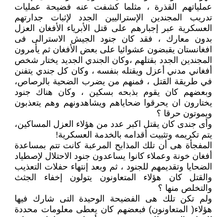
عملياتهم القذرة ، مثلما كشفت عنه فضيحة عمليات
تدريب المجندين الإستراليين الجدد لإثبات جدارتهم
العسكرية عبر إجبارهم على قتل الأبرياء الأفغان العزل
بدون معارك ، فقد كان جنود الجيش الاسترالى فى
افغانستان يقبضون عشوائيا على بعض الأفغان ثم يأمرون
المجندين الجدد بقتلهم ،وكان الجندي الجديد يختار شخص
أفغاني مدني أعزل ويقتله بنفسه ، وكان كل جندي يتفنن
في طريقة القتل ، فمنهم من يضرب الضحية بالرصاص،
وبعضهم كان يقوم بذبحه بسكين ، وكان هناك جنود
يختارون ان يحرقوا ضحاياهم ويشاهدونهم وهم يتعذبون
ويموتون حرقا ؟
وأى جندى كان يقتل اكبر عدد من هؤلاء العزل المساكين،
يتم تكريمه وتثبيت أقدامه بالخدمة العسكرية!
المفجأة هى أن تلك المذابح المرعبة كانت تتم بمساعدة
أفغان خونة وعملاء كانوا يساعدون جنود الاحتلال لإصطياد
الضحايا وتقديمهم للجنود ، ثم وبعد إنتهاء حفلات التعذيب
والقتل كان هؤلاء المتعاونون يتولون إخفاء الجثث
والتخلص منها ؟
ولم تكن تلك هى الفضيحة الوحيدة التى شارك فيها
هؤلاء( المتعاونون) فبعضهم كان يعطى معلومات محددة