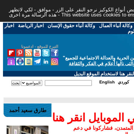
 أنواع الكوكيز نرجو النقر على الزر - موافق - لكي لاتظهر
This website uses cookies to ensure you ge
وكالة أنباء العمال
-
وكالة أنباء حقوق الإنسان
-
اخبار الرياضة
-
اخبار
لوم
التبرع للموقع - ادعمونا
حرية والعدالة الاجتماعية للجميع
"
تى نالها أعلام في الفكر والثقافة
قر هنا لاستخدام الموقع البديل
كوردي
English
طارق سعيد أحمد
لموبايل انقر هنا
 المتمدن، فشاركونا في دعم