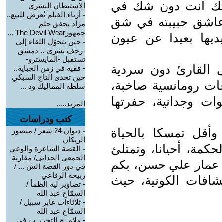
بتك أنت دون شك في
الاستيطان البشري
-
أزياء الفيلم تُعرض للبيع..
 عاشق حبيبته في شق
مزاد يحقق حلم
جمهورThe Devil Wear ...
يها بعيدا عن عيون
-
حين يتحوّل اللقاء إلى
-زحف بشري-.. دمشق
تستقبل -المايسترو-
ى القارئ دون سردية
-
فقيه في زمن الجباية..
حين تحدى التاج السبكي
عات رومانسية صاخبة،
سلطة المماليك ود ...
ات وجدانية، حفرتها
المزيد.....
كتب ودراسات
وأقل تمسكا بالحياة
-
ديوان 24 شعر / منصور
الريكان
لحكمة، أحيانا، وتمتلئ
-
القصة الشاعرة والوعي
الجمعي الحداثي/ مقاربة
ي عمار علي حسن، بكم
في دور القصة الش ... /
ربيحة الرفاعي
شافات الكونية، حيث
-
تصاوير لية الظمأ /
السمّاح عبد الله
-
ثلاثاءات عابر سبيل /
السمّاح عبد الله
-
ملامــح التجريــب في