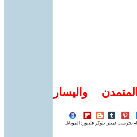
متمدن واليسار
م
بنترست
تمبلر
بلوكر
فليبورد
الموبايل