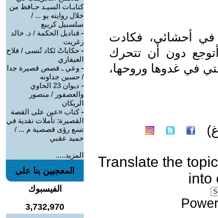
كتابـات السيـد حـافظ من
خلال روايته يو ... /
سلسبيل كريبع
-
قناديل الحكمة / د. خالد
ا في أحشائي، فكادت
زغريت
توجع دون أن تتحرك
-
حكاياتْ تَكاد تُنسى / فلاح
العيفاري
بتي في غدوها وروحها،
-
وعي ـ قصص قصيرة جدا
/ حسين جداونه
-
ديوان 23 الحاوي
والعصفور / منصور
الريكان
-
كتاب «عين على القصة
القصيرة: تأملات نقدية في
)
تسع رؤى قصصية م ... /
حميد عقبي
المزيد.....
Translate the topic
المعجبين بنا على
into
الفيسبوك
Power
3,732,970