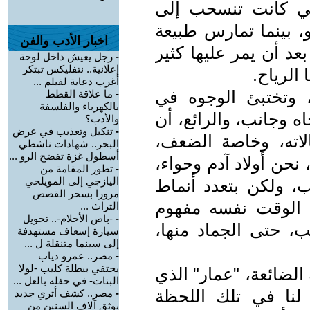
لتي كانت تنسحب إلى
، بينما تمارس طبيعة
اخبار الأدب والفن
عد أن يمر عليها كثير
-
رجل يعيش داخل لوحة
إعلانية.. نتفليكس تبتكر
الرياح.
أغرب دعاية لفيلم ...
وتختبئ الوجوه في
-
ما علاقة القطط
بالكهرباء والفلسفة
ه وجانب، والرائع، أن
والأدب؟
-
تنكيل وتعذيب في عرض
لاته، وخاصة الضعف،
البحر.. شهادات ناشطي
أسطول غزة تفضح الرو ...
 نحن أولاد آدم وحواء،
-
تطور المقامة من
اليازجي إلى المويلحي
ب، ولكن بتعدد أنماط
مرورا بسحر القصص
ي الوقت نفسه مفهوم
التراث ...
-
-باص الأحلام-.. تحويل
، حتى الجماد منها،
سيارة إسعاف مستهدفة
إلى سينما متنقلة ل ...
-
مصر.. عمرو دياب
يحتفي ببطلة كليب -لولا
 الضائعة، "عمار" الذي
البنات- في حفله بالعل ...
نا في تلك اللحظة
-
مصر.. كشف أثري جديد
يوثق آلاف السنين من