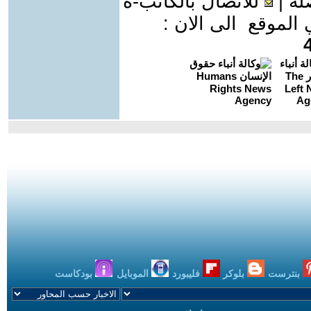
لة
|
للاتصال بالكاتب-ة
موقع الى الان :
بنترست
بلوكر
فليبورد
الموبايل
بودكاست