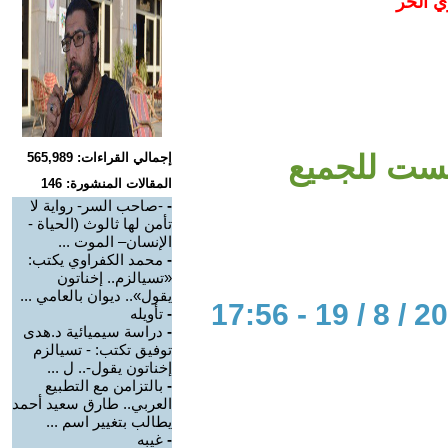
ي الحر
يست للجميع
إجمالي القراءات: 565,989
المقالات المنشورة: 146
-
-صاحب السر- رواية لا
تأمن لها ثالوث (الحياة -
الإنسان– الموت ...
-
محمد الكفراوي يكتب:
«تسيالزم.. إخناتون
يقول».. ديوان بالعامي ...
-
تأويله
-
دراسة سيميائية د.هدى
توفيق تكتب: - تسيالزم
إخناتون يقول-.. ل ...
-
بالتزامن مع التطبيع
العربي.. طارق سعيد أحمد
يطالب بتغيير اسم ...
-
غيبه