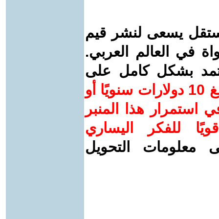
ستقل يسعى لنشر قيم
واة في العالم العربي.
عتمد بشكل كامل على
ساهم/ي معنا! بدعمكم بمبلغ 10 دولارات سنويًا أو
 استمرار هذا المنبر
ويًا للفكر اليساري
ى معلومات التحويل