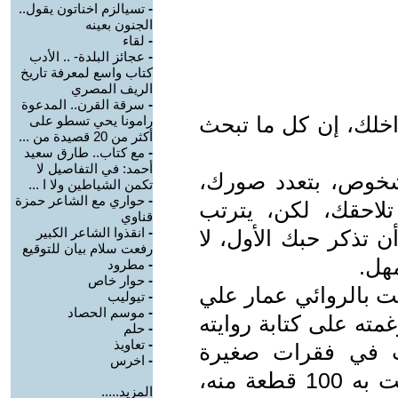
-
تسيالزم اخناتون يقول..
الجنون بعينه
-
لقاء
-
عجائز البلدة- .. الأدب
كتاب واسع لمعرفة تاريخ
الريف المصري
-
سرقة القرن.. المدعوة
اخلك، إن كل ما تبحث
رامونا يحي تسطو على
أكثر من 20 قصيدة من ...
-
مع كتاب.. طارق سعيد
أحمد: في التفاصيل لا
شخوص، بتعدد صورك،
تكمن الشياطين ولا ا ...
-
حواري مع الشاعر حمزة
 تلاحقك، لكن، يترتب
قناوي
-
انقذوا الشاعر الكبير
 تذكر حبك الأول، لا
رفعت سلام بيان للتوقيع
هل.
-
مطرود
-
حوار خاص
لت بالروائي عمار علي
-
تيوليب
-
موسم الحصاد
مته على كتابة روايته
-
حلم
-
تعاويذ
بت في فقرات صغيرة
-
اخرس
مرقمة، وكأنها تشي بأن كاتبها، إلتأمت به 100 قطعة منه،
المزيد.....