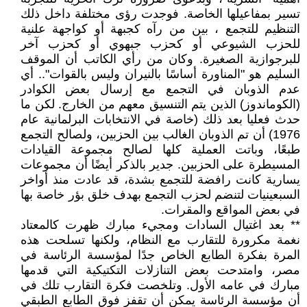
تسير بمفاعيلها الخاصة. فوجدت رؤى مختلفة داخل ذلك
التنظيم للتجمع ، بين من رآه كجبهة أو كواجهة علنية
للحزب الشيوعي أو كحزب جبهوي أو كحزب آخر
للبرجوازية الصغيرة. وكان من رأي الكاتب أن الموقف
السليم هو "المناورة أساسًا بالنيران وليس بالقوات".. أي
عدم الذوبان في التجمع مع إرسال بعض الكوادر
(الكوماندوز) الذين يتم التنسيق معهم من الخارج. لكن ما
حدث فعليا بعد ذلك (خاصة في الانتخابات البرلمانية عام
1976) أن تم الذوبان الغالب بين الحزبين، ولصالح التجمع
طبعًا، وباتت العملية كلها لصالح مجموعة القيادات
المسيطرة على الحزبين. جدير بالذكر أيضًا أن مجموعات
يسارية كانت رافضة للتجمع بشدة، قد عادت منذ أواخر
السبعينيات لتنضم لحزب التجمع بهدف خلق بؤر خاصة بها
في بعض المواقع والمقرات.
** بعد اغتيال السادات ومجيء مبارك ظهرت كالمعتاد
نغمة مكرورة للتقارب مع النظام، ولكنها تسلحت هذه
المرة بفكرة الطابع الخاص جدًا لمؤسسة الرئاسة في
مصر، وامتدحت بعض التنازلات التكتيكية التي قدمها
مبارك في عامه الأول. وتلخصت فكرة التقارب تلك في
أن مؤسسة الرئاسة يمكن أن تقفز فوق الطابع الطبقي