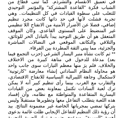
في تعميق الانقسام والتشرذم. كما تبنى قطاع من
الشباب فكرة "القاعدة المشتركة" والمؤتمر التوحيدي
للتغلب على سطوة القيادات في كل التنظيمات.. وهي
تجربة فشلت لأنها في حد ذاتها كانت مجرد تنظيم
إضافي، فضلا عن الأضرار الأمنية من الانفتاح اللا تنظيمي
غير المنضبط على المستوى القاعدي. وكان الموقف
المتعقل هو أن طريق التوحيد يبدأ بالتبادل الحر للوثائق،
والتلاقي والتكاتف الموقعي في النضالات المباشرة
والجزئية، مما يبني الثقة المطردة بين الفرقاء.
** ثم كانت نشأة منبر اليسار الشرعي (حزب التجمع فيما
بعد) مدعاة للدخول في متاهة كبيرة من الاختلاف
والخلاف. فلم يرَ منها معظم التيارات سوى جانب واحد
هو محاولة النظام الساداتي إنشاء معارضة "كارتونية"
لاستكمال وجاهة الليبرالية السياسية للانفتاح الاقتصادي،
والتقارب مع الغرب. بينما رأى تنظيم كبير أنه لا يمكن
ترك لعبة السادات تكتمل بمعاونة بعض من القيادات
اليسارية المتقاعدة والمتواطئة مع نظامه، وأن إفساد
هذه اللعبة يتطلب التفاعل معها وتطويرها مستقبلاً وليس
بتركها تمضي بمجرياتها الخاصة غير مضمونة النتائج. بيد
أن رؤية ذلك التنظيم للتفاعل الإيجابي ظلت غائمة بدعوى
أهمية "السرية"، وبدعوى ضرورة ترك الحرية للتجربة