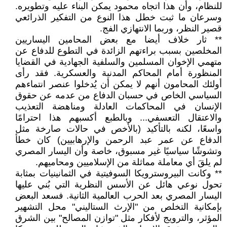
للنظام، وأن هذا اتجاه محمود يمكن البناء عليه وتطويره.
وسرعان ما ثبت خطل هذا النوع من التفكير الذرائعي
قصير النظر، وربما الانتهازي الفج.
** ثار خلاف أيضا مع بعض المحامين اليساريين
المخلصين بسبب براءتهم الزائدة في التطوع للدفاع عن
متهمي الإخوان المسلمين والسلفية الجهادية في القضايا
المنظورة أمام المحاكم المدنية والعسكرية. فقد رأى
أولئك المحامون أنهم لا يمكن أن يُدخلوا عنصر انتماءهم
السياسي الخاص في حسبان الدفاع من عدمه عن حقوق
الإنسان في المحاكمات العادلة ومناهضة التعذيب
والاعتقال التعسفي... وبالطبع أكسبهم هذا احترامًا
واسعًا، لكنه بالتأكيد (بالأخص في حالات صارخة مثل
الدفاع عن عمر عبد الرحمن والإرهابيين) كان خطأ
وتشوشًا سياسيًا غير مسبوق، خاصة وأن اليسار المصري
لم يلقَ أي معاملة مماثلة من الإسلاميين ومحاميهم.
** وكانت البيروسترويكا السوفيتية في الثمانينيات بمثابة
تحول نوعي هائل عن الأسس النظرية التي بُني عليها
اليسار المصري بعد الحرب العالمية الثانية. فسعد البعض
بإمكانية التخلص من "الإرث الستاليني" محل التشهير
المؤثر، والترويج لأفكار مثل "توازن المصالح" بين الشرق