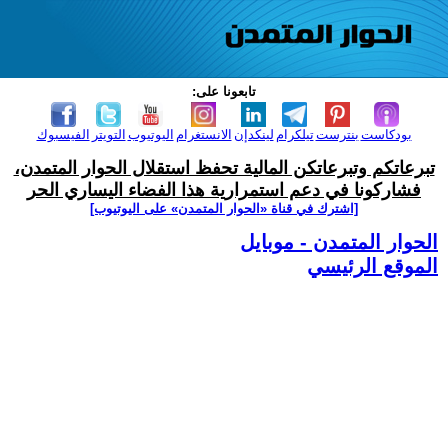
تابعونا على:
بودكاست
بنترست
تيلكرام
لينكدإن
الانستغرام
اليوتيوب
التويتر
الفيسبوك
تبرعاتكم وتبرعاتكن المالية تحفظ استقلال الحوار المتمدن،
فشاركونا في دعم استمرارية هذا الفضاء اليساري الحر
[اشترك في قناة ‫«الحوار المتمدن» على اليوتيوب]
الحوار المتمدن - موبايل
الموقع الرئيسي