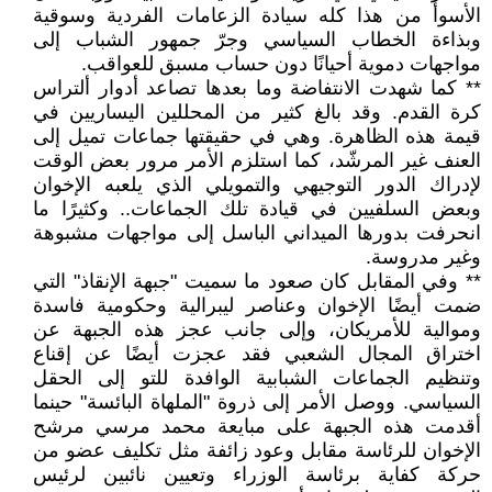
الأسوأ من هذا كله سيادة الزعامات الفردية وسوقية
وبذاءة الخطاب السياسي وجرّ جمهور الشباب إلى
مواجهات دموية أحيانًا دون حساب مسبق للعواقب.
** كما شهدت الانتفاضة وما بعدها تصاعد أدوار ألتراس
كرة القدم. وقد بالغ كثير من المحللين اليساريين في
قيمة هذه الظاهرة. وهي في حقيقتها جماعات تميل إلى
العنف غير المرشّد، كما استلزم الأمر مرور بعض الوقت
لإدراك الدور التوجيهي والتمويلي الذي يلعبه الإخوان
وبعض السلفيين في قيادة تلك الجماعات.. وكثيرًا ما
انحرفت بدورها الميداني الباسل إلى مواجهات مشبوهة
وغير مدروسة.
** وفي المقابل كان صعود ما سميت "جبهة الإنقاذ" التي
ضمت أيضًا الإخوان وعناصر ليبرالية وحكومية فاسدة
وموالية للأمريكان، وإلى جانب عجز هذه الجبهة عن
اختراق المجال الشعبي فقد عجزت أيضًا عن إقناع
وتنظيم الجماعات الشبابية الوافدة للتو إلى الحقل
السياسي. ووصل الأمر إلى ذروة "الملهاة البائسة" حينما
أقدمت هذه الجبهة على مبايعة محمد مرسي مرشح
الإخوان للرئاسة مقابل وعود زائفة مثل تكليف عضو من
حركة كفاية برئاسة الوزراء وتعيين نائبين لرئيس