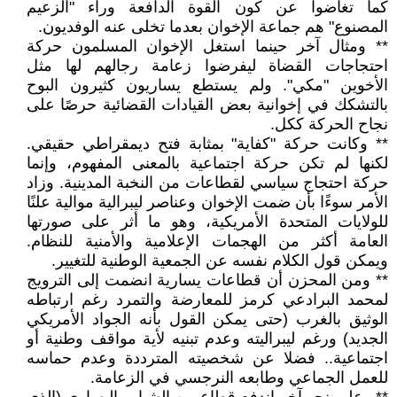
كما تغاضوا عن كون القوة الدافعة وراء "الزعيم
المصنوع" هم جماعة الإخوان بعدما تخلى عنه الوفديون.
** ومثال آخر حينما استغل الإخوان المسلمون حركة
احتجاجات القضاة ليفرضوا زعامة رجالهم لها مثل
الأخوين "مكي". ولم يستطع يساريون كثيرون البوح
بالتشكك في إخوانية بعض القيادات القضائية حرصًا على
نجاح الحركة ككل.
** وكانت حركة "كفاية" بمثابة فتح ديمقراطي حقيقي.
لكنها لم تكن حركة اجتماعية بالمعنى المفهوم، وإنما
حركة احتجاج سياسي لقطاعات من النخبة المدينية. وزاد
الأمر سوءًا بأن ضمت الإخوان وعناصر ليبرالية موالية علنًا
للولايات المتحدة الأمريكية، وهو ما أثر على صورتها
العامة أكثر من الهجمات الإعلامية والأمنية للنظام.
ويمكن قول الكلام نفسه عن الجمعية الوطنية للتغيير.
** ومن المحزن أن قطاعات يسارية انضمت إلى الترويج
لمحمد البرادعي كرمز للمعارضة والتمرد رغم ارتباطه
الوثيق بالغرب (حتى يمكن القول بأنه الجواد الأمريكي
الجديد) ورغم ليبراليته وعدم تبنيه لأية مواقف وطنية أو
اجتماعية.. فضلا عن شخصيته المترددة وعدم حماسه
للعمل الجماعي وطابعه النرجسي في الزعامة.