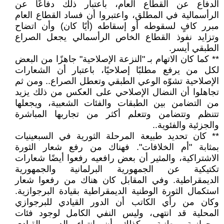
الدفاع عن القطاع العام، باعتبار ذلك دفاعًا عن
الرأسمالية في المطلق، واعتبروا أن فساد القطاع العام
مبرر كافٍ لسقوطه أو إسقاطه (أيًا كان) وأن اتضاح
وتزايد نفوذ القطاع الخاص الرأسمالي يجعل الصراع
الطبقي أيسر.
** كما كان الاتهام بـ "النزعة الإصلاحية" جاهزًا من البعض
لكل من يرفع مطلبًا إصلاحيًا، باعتبار أن الشعارات
الإصلاحية تشوّه الوعي الطبقي وتعطل الصراع.. ومن ثم
تجاهلوا أن النضال الإصلاحي على العكس من ذلك يزيد
من التضامن بين الطبقات والفئات الشعبية، ويجعلها
تتنظم وتتضامن وتتعلم أكثر من تجاربها المباشرة
والجزئية والفئوية..
** كان تحديد طبيعة المرحلة الثورية في السبعينيات
بمثابة "أم الخلافات". فهناك من رفع شعار الثورة
الاشتراكية، والمثير أن بعض رافعيه رفعوا أيضًا شعارات
تكتيكية عن الجمهورية البرلمانية والجمهورية
الديمقراطية. وفي المقابل كان هناك من رفعوا شعار
استكمال الثورة الوطنية الديمقراطية بقيادة البرجوازية.
وكان من رأي الكاتب أن الدور القيادي للبرجوازي
المحلية قد انتهى، وليس النفي الكامل لوجود فئات