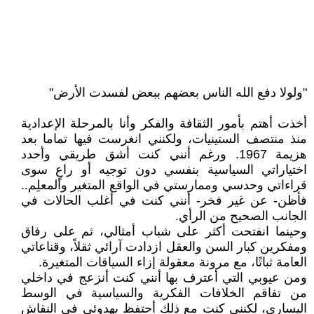
"ولولا دفع الله الناس بعضهم ببعض لفسدت الأرض"
أخذت أهتم بأمور الثقافة والفكر وأنا بالمرحلة الإعدادية
منذ منتصف الستينيات، ولكنني انغرست فيها تماما بعد
هزيمة 1967. ورغم أنني كنت أشق طريقي وأحدد
اختياراتي السياسية بنفسي دون توجيه أو راعٍ سوى
قراءاتي وحدسي وممارستي في الواقع المتغير والمعلِم..
فأظن- عن غير فخر- أنني كنت في أغلب الحالات في
الجانب الصحيح من الرأي.
وحينما انفتحت أكثر على شباب أمثالي، ثم على رفاق
ومفكرين كبار السن والعقل ازدادت آرائي ثقلاً، وقناعاتي
العامة ثباتًا، مع مرونة معقولة إزاء السياقات المتغيرة.
ومن عيوبي التي أعترف بها أنني كنت أنزعج في داخلي
من تفاقم الخلافات الفكرية والسياسية في الوسط
اليساري، لكنني كنت مع ذلك أحتفظ بهدوئي في النقاش