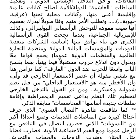
الثقافات، و"حق التدخل الإنساني الدولي"، وتفكيك
السلطات "الغاشمة" للدولة/الأمة لصالح كيانات عالمية
وإقليمية أعلى منها، وكيانات محلية تحتها (عرقية،
جهوية...)..... وتطلب الأمر منهم وقتًا طويلاً ليدرك بعضهم
أنها صيغة مموهة للتوحش الرأسمالي النيوليبرالي، وكذلك
للإمبريالية الجماعية، بعدما نجحت القوى الرأسمالية
الكبرى في بناء توافق بينها (أساسه الشركات متعدية
القوميات والمؤسسات المالية الدولية ومنظمة التجارة
العالمية والمنظمات الدولية عموما) يجمع قواها معًا
ويحول دون اندلاع حروب مستقبلاً فيما بينها، بينما يفسح
الباب واسعًا للحرب ضد الدول "المارقة". كما تزامن هذا
مع تفشي مقولة أن عصر الاستعمار الخارجي قد ولّى،
وأن الأخطر منه هو "الاستعمار الداخلي" من قبل نظم
شمولية وعسكرية.. ومن ثم القبول بالتدخل الخارجي
لتحطيم تلك النظم بداعي تعميم الديمقراطية وإقامة
سلطات جديدة أساسها "المحاصصات" سابقة الذكر.
** كما تفاقمت ظاهرة "النضال النسوي" الذي جرف
أعدادًا كبيرة من المناضلات القديمات وصنع أعدادًا أكبر
من "النسويات" اللاتي حصرن النضال في التناقض مع
الرجل عموما ومع القيم الاجتماعية الأبوية. فصارت قضايا
مثل الختان وضرب الزوجات والحجاب والتحرش