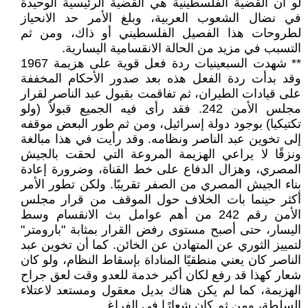
لو أن القضية الفلسطينية هي القضية الرئيسية الوحيدة
في نضال الشعوب العربية، وبلغ الأمر حد الانحياز
لطروحات هذا الفصيل الفلسطيني أو ذاك، ومن ثم
التسبب في مزيد من الحالة الانقسامية اليسارية.
** شهدت السبعينيات ردة فعل قوية على هزيمة 1967
وقد بدأت ردة الفعل هذه بعد صدور الأحكام المخففة
على قيادات الطيران، ثم تفاقمت بقبول عبد الناصر لقرار
مجلس الأمن 242. فقد رأى فيه الجميع قبولاً (ولو
تكتيكيا) بوجود دولة إسرائيل، ومن ثم طور البعض موقفه
إلى تخوين عبد الناصر ونظامه. وقد رأيت في هذا مبالغة
ونزقًا لا يراعي الهزيمة المروعة التي لحقت بالجيش
المصري، وهزال الدفاع على خط القناة، وضرورة إعادة
بناء الجيش المصري من الصفر تقريبًا. ولكن تطور الأمر
أكثر حينما بات الخلاف حول الموقف من قرار مجلس
الأمن رقم 242 من أهم عوامل بث الانقسام وسط
اليسار، حتى أصبح مستوى رفض القرار بمثابة "بارومتر"
لتمييز الثوري عن المتهادن عن الخائن. كما أن تخوين عبد
الناصر كان يعني منطقيًا المناداة بإسقاط النظام، ولو كان
شعار كهذا قد رفع لكان أكبر خدمة للعدو وقت لعق جراح
الهزيمة، كما لم يكن هناك بديل معقول ومستعد لاعتلاء
السلطة، ومن ثم كان شعارًا في الفراغ.