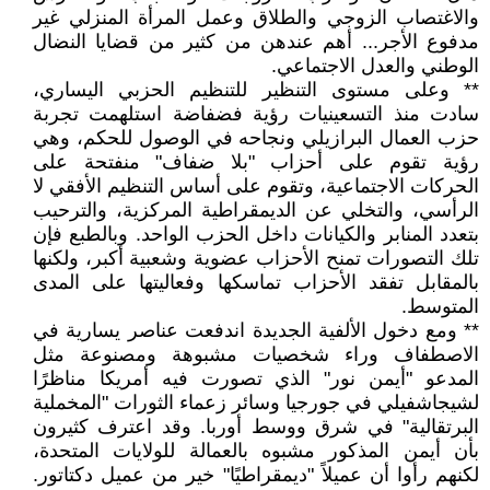
والاغتصاب الزوجي والطلاق وعمل المرأة المنزلي غير
مدفوع الأجر... أهم عندهن من كثير من قضايا النضال
الوطني والعدل الاجتماعي.
** وعلى مستوى التنظير للتنظيم الحزبي اليساري،
سادت منذ التسعينيات رؤية فضفاضة استلهمت تجربة
حزب العمال البرازيلي ونجاحه في الوصول للحكم، وهي
رؤية تقوم على أحزاب "بلا ضفاف" منفتحة على
الحركات الاجتماعية، وتقوم على أساس التنظيم الأفقي لا
الرأسي، والتخلي عن الديمقراطية المركزية، والترحيب
بتعدد المنابر والكيانات داخل الحزب الواحد. وبالطبع فإن
تلك التصورات تمنح الأحزاب عضوية وشعبية أكبر، ولكنها
بالمقابل تفقد الأحزاب تماسكها وفعاليتها على المدى
المتوسط.
** ومع دخول الألفية الجديدة اندفعت عناصر يسارية في
الاصطفاف وراء شخصيات مشبوهة ومصنوعة مثل
المدعو "أيمن نور" الذي تصورت فيه أمريكا مناظرًا
لشيجاشفيلي في جورجيا وسائر زعماء الثورات "المخملية
البرتقالية" في شرق ووسط أوربا. وقد اعترف كثيرون
بأن أيمن المذكور مشبوه بالعمالة للولايات المتحدة،
لكنهم رأوا أن عميلاً "ديمقراطيًا" خير من عميل دكتاتور.