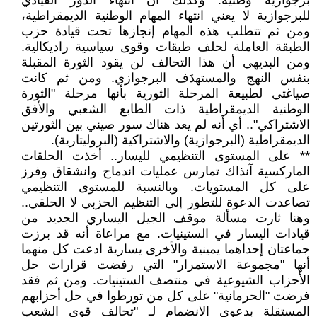
برجوازية وطنية. وكذلك أن انتهاء الدور القيادي
للبرجوازية لا يعني انتهاء المهام الوطنية الديمقراطية،
ومن ثم تتطلب هذه المهام إنجازها تحت قيادة حزب
الطبقة العاملة لحلف طبقات وقوى سياسية راديكالية.
ومن البديهي أن هذا التحالف لن يقود الثورة المقبلة
بنفس النهج والمستهدَف البرجوازي. ومن ثم كانت
صياغتي لطبيعة المرحلة الثورية بأنها مرحلة "الثورة
الوطنية الديمقراطية ذات الطابع الشعبي والأفق
الاشتراكي".. أي أنه لم يعد هناك سور صيني بين الثورتين
الديمقراطية (البرجوازية) والاشتراكية (البروليتارية).
** على المستوى التنظيمي لليسار.. أخذت الحلقات
الماركسية آنذاك تمارس عمليات اندماج وانشقاق وفرز
على كل المستويات. وبالنسبة للمستوى التنظيمي
تصاعدت الدعوة للتطور إلى التنظيم الحزبي لا الحلقي..
وهنا ثارت مسألة موقف الجيل اليساري الجديد من
قيادات اليسار في الستينيات. مع مراعاة أنه قد برزت
جماعتان إحداهما يمينية والأخرى يسارية ادعت كل منهما
أنها "مجموعة الاستمرار" التي رفضت قرارات حل
الأحزاب الشيوعية في منتصف الستينيات. ومن ثم فقد
فرضت "الحرمانية" على كل من تورطوا في حل أحزابهم
المستقلة بدعوى الانضمام لـ "تحالف قوى الشعب