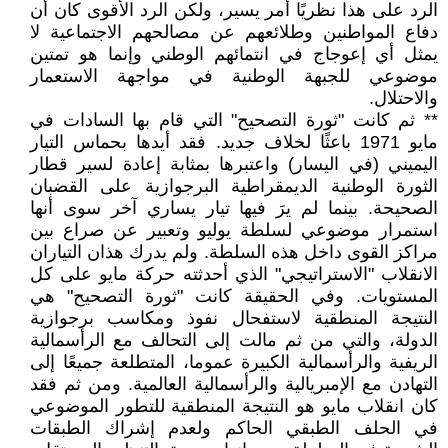
الرد على هذا نظريًا أمر يسير، ولكن الرد الأقوى كان أن
دفاع المواطنين وطلائعهم عن مصالحهم الاجتماعية لا
يمثل أي إعوجاج في انتمائهم الوطني وإنما هو تمتين
موضوعي للجبهة الوطنية في مواجهة الاستعمار
والاحتلال.
** ثم كانت "ثورة التصحيح" التي قام بها السادات في
مايو 1971 باعثًا لخلاف جديد. فقد أيدها بحماس التيار
اليميني (في اليسار) واعتبرها بمثابة إعادة لسير قطار
الثورة الوطنية الديمقراطية البرجوازية على القضبان
الصحيحة. بينما لم يرَ فيها تيار يساري آخر سوى أنها
استمرار موضوعي لسلطة يوليو وتعبير عن صراع بين
مراكز القوى داخل هذه السلطة. ولم يدرك هذان التياران
الانقلاب "الاستراتيجي" الذي أحدثته حركة مايو على كل
المستويات. وفي الحقيقة كانت "ثورة التصحيح" هي
النتيجة المنطقية لاستفحال نفوذ ومكاسب برجوازية
الدولة، والتي من ثم مالت إلى التحالف مع الرأسمالية
الريفية والرأسمالية الكبيرة عموما، المتطلعة جميعًا إلى
التهادن مع الإمبريالية والرأسمالية العالمية. ومن ثم فقد
كان انقلاب مايو هو النتيجة المنطقية للتطور الموضوعي
في الحلف الطبقي الحاكم ولعدم إشراك الطبقات