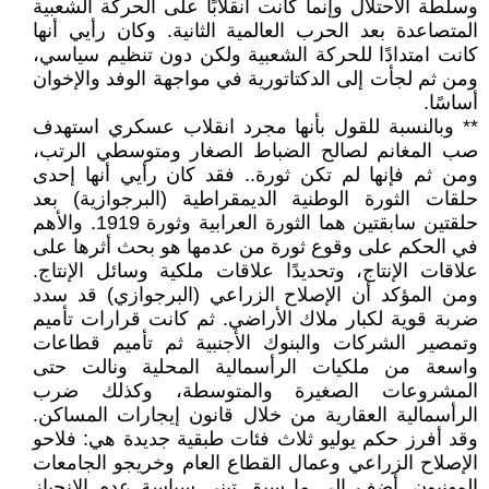
وسلطة الاحتلال وإنما كانت انقلابًا على الحركة الشعبية
المتصاعدة بعد الحرب العالمية الثانية. وكان رأيي أنها
كانت امتدادًا للحركة الشعبية ولكن دون تنظيم سياسي،
ومن ثم لجأت إلى الدكتاتورية في مواجهة الوفد والإخوان
أساسًا.
** وبالنسبة للقول بأنها مجرد انقلاب عسكري استهدف
صب المغانم لصالح الضباط الصغار ومتوسطي الرتب،
ومن ثم فإنها لم تكن ثورة.. فقد كان رأيي أنها إحدى
حلقات الثورة الوطنية الديمقراطية (البرجوازية) بعد
حلقتين سابقتين هما الثورة العرابية وثورة 1919. والأهم
في الحكم على وقوع ثورة من عدمها هو بحث أثرها على
علاقات الإنتاج، وتحديدًا علاقات ملكية وسائل الإنتاج.
ومن المؤكد أن الإصلاح الزراعي (البرجوازي) قد سدد
ضربة قوية لكبار ملاك الأراضي. ثم كانت قرارات تأميم
وتمصير الشركات والبنوك الأجنبية ثم تأميم قطاعات
واسعة من ملكيات الرأسمالية المحلية ونالت حتى
المشروعات الصغيرة والمتوسطة، وكذلك ضرب
الرأسمالية العقارية من خلال قانون إيجارات المساكن.
وقد أفرز حكم يوليو ثلاث فئات طبقية جديدة هي: فلاحو
الإصلاح الزراعي وعمال القطاع العام وخريجو الجامعات
المهنيون. أضف إلى ما سبق تبني سياسة عدم الانحياز