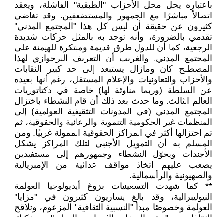
باعتباره يحل محل الأحزاب "الطبقية" الفاشلة، ويعقد
اتصالاً مباشرًا مع الجمهور والمستضعفين. وقد تغاضي
كثيرون عن حقيقة أن ليس كل هذا "المجتمع المدني"
تقدمي بالضرورة، وأنه توجد به بالمثل حركات شديدة
الرجعية، كما أن للدول طرق قديمة ومبتكرة للهيمنة على
المجتمع المدني. والغريب أن التعريف البرجوازي لهذا
المصطلح كان ومازال يستبعد إلى حد كبير النقابات
والأحزاب والتعاونيات والإعلام المستقل، رغم أنها بعيدة
عن السلطة (وربما مناوئة لها) خاصة في دكتاتوريات
العالم الثالث. وما حدث بعد ذلك أن قام النشطاء باختزال
المجتمع المدني (في المدونات التثقيفية العولمية) إلى
المنظمات غير الحكومية التنموية والرعائية والحقوقية، ثم
تم احتزالها أكثر في المراكز الحقوقية الممولة غربيًا. ومن
المسلم به أن التمويل الأجنبي لتلك المراكز يشكل
الأجندات ويحوّل النشطاء وجمهورهم إلى مستفيدين
يصعب عليهم اتخاذ مواقف عدائية من الإمبريالية
والصهيونية والرأسمالية.
** كما شهدت التسعينيات بزوغ أيديولوجيا العولمة
النيوليبرالية، وقد بالغ يساريون كثيرون في "مزايا"
العولمة وخصوصًا مبدأ "النسبية الثقافية" المزعوم، وتلاقح