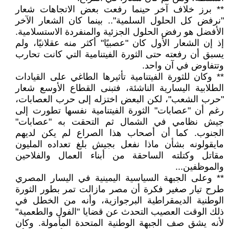
** برز خلاف آخر حينما رفعت بعض الاتجاهات شعار
"نرفض كل الحلول السلمية".. بينما كان الشعار الآخر
الأفضل هو رفض الحلول الجزئية والمنفردة الاستسلامية.
إذ إن الشعار الأول كان "عصبيًا" أكثر منه عقلانيًا، ولم
يسبق أن رفعته حتى الثورة الفيتنامية التي كانت تحارب
وتتفاوض في آن واحد.
** وكان للثورة الفيتنامية تأثيرها الطاغي على القيادات
الطلابية اليسارية الناشئة، فتبنى القطاع الأوسع شعار
"حرب الشعب"، لكن البعض اختزله إلى حرب العصابات،
رغم أن "عصابات" الثورة الفيتنامية نفسها تطورت إلى
جيش نظامي في الشمال ثم التحقت به "عصابات"
الجنوب. كما أن أصحاب هذا الصراع لم يكن لديهم
مايقولونه بشأن ماذا نفعل بجيش بلغ تعداده المليون
مقاتل وكتلته الساحقة من أبناء العمال والفلاحين
والموظفين...
** وعلى الجبهة السياسية اليمينية في اليسار المصري
طرح تيار صغير فكرة أن مصر مازالت تمر بطور الثورة
الوطنية الديمقراطية البرجوازية، وأنه من الخطل في
ذلك الوقت العصيب التحدث عن قضايا "الفول والطعمية"
لأنه يشق صف الجبهة الوطنية المتحدة المأمولة. وكان