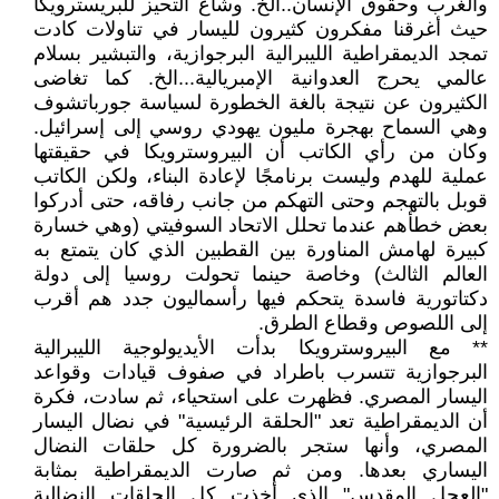
والغرب وحقوق الإنسان..الخ. وشاع التحيز للبريسترويكا
حيث أغرقنا مفكرون كثيرون لليسار في تناولات كادت
تمجد الديمقراطية الليبرالية البرجوازية، والتبشير بسلام
عالمي يحرج العدوانية الإمبريالية...الخ. كما تغاضى
الكثيرون عن نتيجة بالغة الخطورة لسياسة جورباتشوف
وهي السماح بهجرة مليون يهودي روسي إلى إسرائيل.
وكان من رأي الكاتب أن البيروسترويكا في حقيقتها
عملية للهدم وليست برنامجًا لإعادة البناء، ولكن الكاتب
قوبل بالتهجم وحتى التهكم من جانب رفاقه، حتى أدركوا
بعض خطأهم عندما تحلل الاتحاد السوفيتي (وهي خسارة
كبيرة لهامش المناورة بين القطبين الذي كان يتمتع به
العالم الثالث) وخاصة حينما تحولت روسيا إلى دولة
دكتاتورية فاسدة يتحكم فيها رأسماليون جدد هم أقرب
إلى اللصوص وقطاع الطرق.
** مع البيروسترويكا بدأت الأيديولوجية الليبرالية
البرجوازية تتسرب باطراد في صفوف قيادات وقواعد
اليسار المصري. فظهرت على استحياء، ثم سادت، فكرة
أن الديمقراطية تعد "الحلقة الرئيسية" في نضال اليسار
المصري، وأنها ستجر بالضرورة كل حلقات النضال
اليساري بعدها. ومن ثم صارت الديمقراطية بمثابة
"العِجل المقدس" الذي أخذت كل الحلقات النضالية