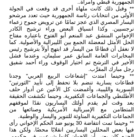
الجمهورية قبطي وامرأة..
** وقبل ذلك كانت ملهاة أخرى قد وقعت في الجولة
الأولى من انتخابات رئاسة الجمهورية حيث تعدد مرشحو
اليسار المصري الذي عجز تمامًا عن ترويض جموح زعماء
نرجسيين. وكذا انسياق البعض وراء ترشيح الكادر
الإخواني المنشق عبد المنعم أبو الفتوح باعتباره مفتاح
الحل الأمثل لمعضلة الجمع بين الليبرالية والأصولية. كما
لا نغفل أن قطاعًا من اليسار قد ابتهج أولاً بترشيح رئيس
المخابرات العامة السابق عمر سليمان، وعندما فشل
الأخير في الترشح تم اختيار الوقوف وراء أحمد شفيق
رجل مبارك المقرَّب.
** وحينما امتدت "إشعاعات الربيع العربي" وجدنا
قطاعات يسارية تنضم بلا تحفظ إلى تأييد "الثورتين"
السورية والليبية، وأغمضت كل الأعين عن أدوار حلف
الأطلنطي والجماعات التكفيرية. وحينما تكشفت الحقيقة
بعد وقت لم يقدم أولئك اليساريون نقدًا لموقفهم
المتطامن مع الإمبريالية الأمريكية وصنائعها من
الجماعات التكفيرية المناوئة للتنوير واليسار والوطنية.
** وحينما تمت انتفاضة 30 يونيو ضد الحكم الإخواني رأى
فيها بعض المحللين اليساريين انقلابًا محضًا. ولكن هذا
الجزم كان يعني أن الإخوان كانوا شرعيين في حكمهم.