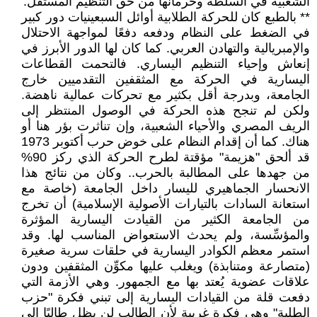
الشعبية في السلطة وحرمانها من حق التنظيم المستقل.
** بالطبع كان للحركة الطلابية أوائل السبعينيات دور كبير
في الضغط على النظام ودفعه دفعًا لمواجهة الاحتلال
والإمبريالية والتهادن العربي. كما كان لها الدور الأبرز في
إنعاش وإحياء التنظيم اليساري. فالتحمت القطاعات
اليسارية في الحركة مع المثقفين التقدميين خارج
الجامعة، وبدرجة أقل بكثير مع تحركات عمالية ناهضة.
ولكن لم تنجح هذه الحركة في الوصول المنتظر إلى
الريف المصري والأحياء الشعبية، وإن تناثرت بؤر هنا أو
هناك. كما أن إقدام النظام على خوض حرب أكتوبر 1973
قد ألحق "هزيمة" مؤقتة لطرح الحركة الذي ركز 90%
من جهدها على المطالبة بالحرب.. وكان من نتائج هذا
الانحسار الجماهيري لليسار داخل الجامعة (خاصة مع
استعانة السادات بالتيارات الأصولية الإسلامية) أن تخرج
من الجامعة الكثير من القيادت اليسارية المؤثرة
والمؤسِّسة، ولم يحدث الاستعواض المناسب لها. وقد
استمر معظم الكوادر اليسارية في حلقات سرية صغيرة
(متصارعة ومتنابذة) ويغلب عليها مكوِّن المثقفين ودون
علاقات عضوية يُعتد بها مع الجمهور. وهي الأزمة التي
دفعت قلة من القيادات اليسارية إلى تبني فكرة "حزب
الطلبة" وهي فكرة غريبة لأن الطالب لن يظل طالبًا إلى