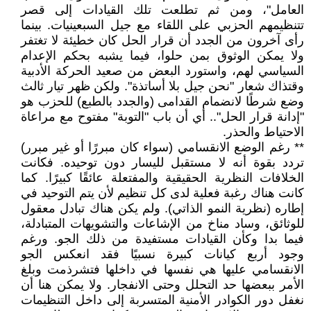
العامل"، ومن ثم تطلعت تلك القيادات إلى قصر
تتنظيمهم الحزبي على اللقاء مع جيل السبعينيات. بينما
رأى آخرون من الجدد أن قرار الحل كان خطيئة لا تغتفر
ولا يمكن الوثوق بمن حلوا، فيما يشبه بحكم الإعدام
السياسي لهم، واستورد البعض من صعيد الحركة الأدبية
وقتذاك شعار "نحن جيل بلا أساتذة". ولكن ظهر تيار ثالث
وضع شرطًا لانضمام القدامى (والجدد بالطبع) للحزب هو
"إدانة قرار الحل".. أي أن باب "التوبة" مفتوح مع مراعاة
الاحتياط والحذر.
** رغم الوضع الانقسامي (سواء كان مبررًا أو غير مبرر)
تردد بقوة أنه لا مستقبل لليسار دون توحيده. فكانت
الخلافات النظرية الحقيقية والمفتعلة عائقًا كبيرًا. كما
كانت هناك رغبة فعلية لدى كل تنظيم لأن يتم التوحيد في
إطاره (نظرية النمو الذاتي). ولم يكن هناك تبادل معقول
للوثائق، وساد مناخ من الإشاعات والتشويهات المتبادلة،
فيما بدا وكأن القيادات مستفيدة من ذلك الجو. ورغم
وجود أربع كيانات كبيرة نسبيًا فقد انعكس الجو
الانقسامي عليها هي نفسها في داخلها فتشرذمت وبلغ
الأمر ببعضها حد التحلل وحتى الانفجار. ولا يمكن هنا أن
نغفل دور الكوادر الأمنية المتسربة إلى داخل التنظيمات