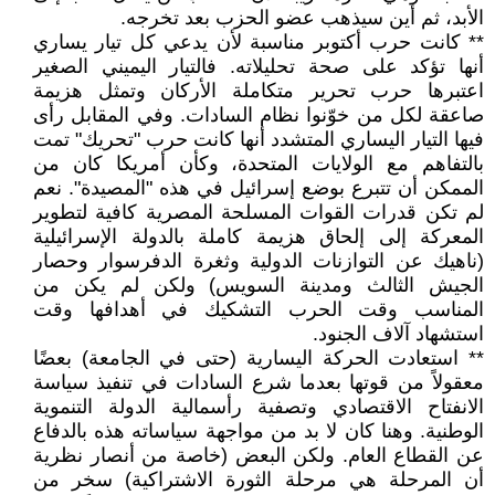
الأبد، ثم أين سيذهب عضو الحزب بعد تخرجه.
** كانت حرب أكتوبر مناسبة لأن يدعي كل تيار يساري
أنها تؤكد على صحة تحليلاته. فالتيار اليميني الصغير
اعتبرها حرب تحرير متكاملة الأركان وتمثل هزيمة
صاعقة لكل من خوّنوا نظام السادات. وفي المقابل رأى
فيها التيار اليساري المتشدد أنها كانت حرب "تحريك" تمت
بالتفاهم مع الولايات المتحدة، وكأن أمريكا كان من
الممكن أن تتبرع بوضع إسرائيل في هذه "المصيدة". نعم
لم تكن قدرات القوات المسلحة المصرية كافية لتطوير
المعركة إلى إلحاق هزيمة كاملة بالدولة الإسرائيلية
(ناهيك عن التوازنات الدولية وثغرة الدفرسوار وحصار
الجيش الثالث ومدينة السويس) ولكن لم يكن من
المناسب وقت الحرب التشكيك في أهدافها وقت
استشهاد آلاف الجنود.
** استعادت الحركة اليسارية (حتى في الجامعة) بعضًا
معقولاً من قوتها بعدما شرع السادات في تنفيذ سياسة
الانفتاح الاقتصادي وتصفية رأسمالية الدولة التنموية
الوطنية. وهنا كان لا بد من مواجهة سياساته هذه بالدفاع
عن القطاع العام. ولكن البعض (خاصة من أنصار نظرية
أن المرحلة هي مرحلة الثورة الاشتراكية) سخر من