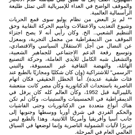
والموقف الواضح في العداء للإمبريالية التي تمثل طليعة
الرأسمالية العالمية.
** لم يرَ البعض من نظام يوليو سوى قمع الحريات
وشيوع التعذيب والاعتقالات وتأميم الحركة النقابية وحق
التنظيم الشعبي.. الخ. وكان رأيي أنه لا يصح اجتزاء
الموقف من الديمقراطية من مجمل التجربة، وبمعزل
عن النضال من أجل الاستقلال السياسي والاقتصادي،
وتوسيع رقعة الدعم الاجتماعي للجماهير الشعبية،
والتشغيل شبه الكامل للأيدي العاملة، وحركة التصنيع
الهائلة، والنهضة الثقافية غير المسبوقة، والتبني
"الرسمي" للاشتراكية (وإن كان شكليًا ومجازيًا بالطبع عند
فئات طبقية عديدة). أما الخطل الحقيقي فكان اتهام
الناصرية باستحداث الدكتاتورية وكأن مصر كانت منتعشة
بالليبرالية قبل 1952، وكأن العالم كله كان يرفل في
الديمقراطية في الخمسينيات والستينيات، وكأن لم تكن
هناك أنواع متعددة من الدكتاتوريات وحتى الفاشيات
والحكم الفردي في شرق أوربا ووسطها وجنوبها إلى
جانب آسيا وأفريقيا وأمريكا اللاتينية. وهذا بالطبع ليس
تبريرًا لآليات الشمولية الناصرية وإنما لوضعها في السياق
العالمي العام في المرحلة.