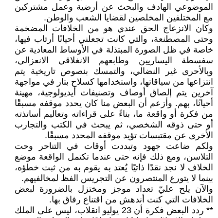
الموضوعي الهادف والبحث عن أرضية وعمل مشتركين
مع المختلفين المخلصين لقضايا الشعب والوطن.
وكان الانزعاج الحق عندي هو من الخلافات المضخمة
وحتى المصطنعة، والتي كانت تجعلني أحيانًا أرتاب فيها،
خاصة في ظل الصورة المبتذلة في الأوساط المعادية عن
سفسطة اليساريين وطابعهم الانغلاقي الانعزالي،
وبالأحرى غير النضالي، والتمسك بنصوص تاريخية يتم
انتزاعها من سياقاتها، واستخدامها كسلاح بتار في مواجهة
آخرين يتم إلصاق أوصاف وتصنيفات أيديولوجية، مهينة
أحيانًا، بهم. وأزعم أن البعض منا كان يحدد موقفه مسبقًا
من فكرة أو واقعة ما، بناءً على قراءاته وتعاليم أساتذته
أو حتى ذوقه الشخصي، ثم يبحث في الكتب والتجارب
الأخرى عن مقتبسات تؤيد موقفه المحدد مسبقًا.
ولكم ضاعت جهود وتبددت أوقات في التناحر وحت
التلاسن، ومع ذلك فإنه حتى عندما تكتمل الواقعة موضع
الخلاف لا نجد نقدًا ذاتيًا يُعتد به يقوم به من ثبت خطؤه،
بينما لا يتورع المنتصرون عن التجريس الفظ لمخالفيهم.
والآن يلح عليّ تعداد موجز ومختزل بالضرورة لبعض
الخلافات التي كنت أندهش من اقتناع رفاق بها.
** ردد البعض فكرة أن 23 يوليو انقلاب، ليس على الملك