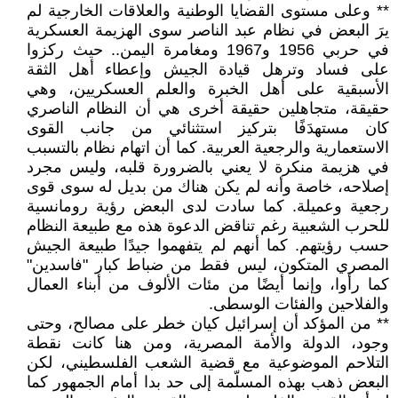
** وعلى مستوى القضايا الوطنية والعلاقات الخارجية لم
يرَ البعض في نظام عبد الناصر سوى الهزيمة العسكرية
في حربي 1956 و1967 ومغامرة اليمن.. حيث ركزوا
على فساد وترهل قيادة الجيش وإعطاء أهل الثقة
الأسبقية على أهل الخبرة والعلم العسكريين، وهي
حقيقة، متجاهلين حقيقة أخرى هي أن النظام الناصري
كان مستهدَفًا بتركيز استثنائي من جانب القوى
الاستعمارية والرجعية العربية. كما أن اتهام نظام بالتسبب
في هزيمة منكرة لا يعني بالضرورة قلبه، وليس مجرد
إصلاحه، خاصة وأنه لم يكن هناك من بديل له سوى قوى
رجعية وعميلة. كما سادت لدى البعض رؤية رومانسية
للحرب الشعبية رغم تناقض الدعوة هذه مع طبيعة النظام
حسب رؤيتهم. كما أنهم لم يتفهموا جيدًا طبيعة الجيش
المصري المتكون، ليس فقط من ضباط كبار "فاسدين"
كما رأوا، وإنما أيضًا من مئات الألوف من أبناء العمال
والفلاحين والفئات الوسطى.
** من المؤكد أن إسرائيل كيان خطر على مصالح، وحتى
وجود، الدولة والأمة المصرية، ومن هنا كانت نقطة
التلاحم الموضوعية مع قضية الشعب الفلسطيني، لكن
البعض ذهب بهذه المسلّمة إلى حد بدا أمام الجمهور كما