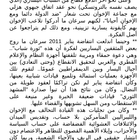
** وعلى نحو آخر اندفع قطاع من الشباب اليساري (الذي
يصف نفسه بالتروتسكي) نحو عقد اتفاق جبهوي هزلي
مع جماعة الإخوان تحت شعار "ضد الدولة دائما ومع
الإخوان أحيانا"، لكنهم سرعان ما أدركوا تلاعب الإخوان
بهم كأيقونة يسارية تزيينية، ومع ذلك لم يتراجعوا عن
أصل الفكرة.
** وحينما اندلعت انتفاضة يناير 2011 سرعان ما روج
بعض المثقفين اليساريين لفكرة أن هذه "ثورة شباب"..
وهي دعوة حمقاء ومريبة تلقفتها أجهزة النظام والإعلام
القطري والغربي لتحقيق الانقطاع (وحتى التعادي) بين
أجيال اليسار وبين الديمقراطيين عمومًا.. لتقوم تلك
الأجهزة بعمليات استمالة وتلميع قيادات شبابية بعينها،
وكأن انتفاضة يناير لم تكن تراكمًا لعقود طويلة من
النضال. وكان من نتائج هذا أن تبوأ صدارة "المشهد
الثوري" قيادات ضعيفة الخبرة وغير منيعة على
الاستقطاب ومن السهل تشويهها والقضاء عليها.
** وكان من تجليات هذه القيادة التحالف مع الإخوان
والليبراليين المتأمركين بلا حساب، وتقديس الميدان
والائتلافات العشوائية الفضفاضة على حساب السياسة
والأحزاب، وإيلاء الأهمية القصوى للتظاهر والاعتصام دون
انتشار حقيقي في الريف والأحياء الشعبية، وربما كان