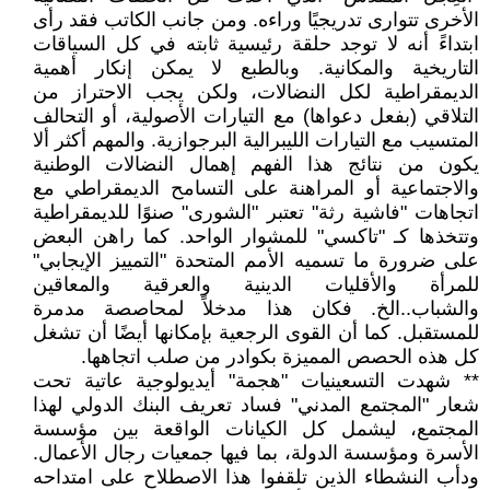
الأخرى تتوارى تدريجيًا وراءه. ومن جانب الكاتب فقد رأى
ابتداءً أنه لا توجد حلقة رئيسية ثابته في كل السياقات
التاريخية والمكانية. وبالطبع لا يمكن إنكار أهمية
الديمقراطية لكل النضالات، ولكن يجب الاحتراز من
التلاقي (بفعل دعواها) مع التيارات الأصولية، أو التحالف
المتسيب مع التيارات الليبرالية البرجوازية. والمهم أكثر ألا
يكون من نتائج هذا الفهم إهمال النضالات الوطنية
والاجتماعية أو المراهنة على التسامح الديمقراطي مع
اتجاهات "فاشية رثة" تعتبر "الشورى" صنوًا للديمقراطية
وتتخذها كـ "تاكسي" للمشوار الواحد. كما راهن البعض
على ضرورة ما تسميه الأمم المتحدة "التمييز الإيجابي"
للمرأة والأقليات الدينية والعرقية والمعاقين
والشباب..الخ. فكان هذا مدخلاً لمحاصصة مدمرة
للمستقبل. كما أن القوى الرجعية بإمكانها أيضًا أن تشغل
كل هذه الحصص المميزة بكوادر من صلب اتجاهها.
** شهدت التسعينيات "هجمة" أيديولوجية عاتية تحت
شعار "المجتمع المدني" فساد تعريف البنك الدولي لهذا
المجتمع، ليشمل كل الكيانات الواقعة بين مؤسسة
الأسرة ومؤسسة الدولة، بما فيها جمعيات رجال الأعمال.
ودأب النشطاء الذين تلقفوا هذا الاصطلاح على امتداحه