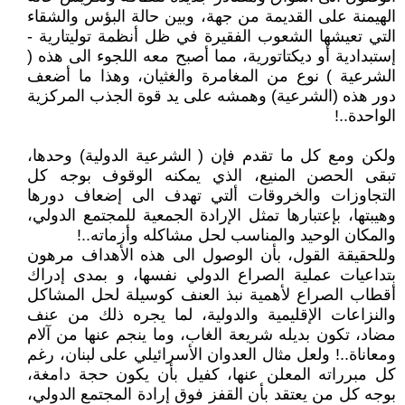
الهيمنة على القديمة من جهة، وبين حالة البؤس والشقاء
التي تعيشها الشعوب الفقيرة في ظل أنظمة توليتارية -
إستبدادية أو ديكتاتورية، مما أصبح معه اللجوء الى هذه (
الشرعية ) نوع من المغامرة والغثيان، وهذا ما أضعف
دور هذه (الشرعية) وهمشه على يد قوة الجذب المركزية
الواحدة..!
ولكن ومع كل ما تقدم فإن ( الشرعية الدولية) وحدها،
تبقى الحصن المنيع، الذي يمكنه الوقوف بوجه كل
التجاوزات والخروقات ألتي تهدف الى إضعاف دورها
وهيبتها، بإعتبارها تمثل الإرادة الجمعية للمجتمع الدولي،
والمكان الوحيد والمناسب لحل مشاكله وأزماته..!
وللحقيقة القول، بأن الوصول الى هذه الأهداف مرهون
بتداعيات عملية الصراع الدولي نفسها، و بمدى إدراك
أقطاب الصراع لأهمية نبذ العنف كوسيلة لحل المشاكل
والنزاعات الإقليمية والدولية، لما يجره ذلك من عنف
مضاد، تكون بديله شريعة الغاب، وما ينجم عنها من آلام
ومعاناة..! ولعل مثال العدوان الأسرائيلي على لبنان، رغم
كل مبرراته المعلن عنها، كفيل بأن يكون حجة دامغة،
بوجه كل من يعتقد بأن القفز فوق إرادة المجتمع الدولي،