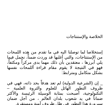
الخلاصة والإستنتاجات
إستخلاصا لما توصلنا اليه في ما تقدم من هذه اللمحات
من الإستنتاجات، والتي أغلبها قد وردت ضمناّ، نجمل فيما
يلي أبرزها ، معتقدين بأن ذلك مهما بدى مركزاّ ومكثفاّ،
فهو في النتيجة لا يقوم مقام قراءة أللمحات نفسها
بشكل متكامل ومترابط:
_ إن (الشرعية الدولية) لم تعد هدفاّ بحد ذاته، فهي في
ظروف التطور الهائل للعلوم والثروة العلمية –
التكنولوجية، أصبحت بمثابة الوسيلة الرئيسة والأكثر
ضماناّ في يد شعوب بلدان العالم ، من أجل ضمان
سيرورة هذا التطور في ظل ظروف آمنة ومستقرة.