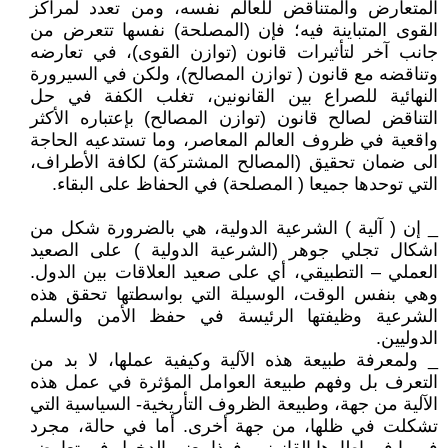
المتعارض والمتناقض للعالم نفسه، ومن تعدد لمراكز
القوى المتباينة فيه؛ فإن (المصلحة) نفسها تتعرض من
جانب آخر لتأثيرات قانون (توازن القوى)، في تعارضه
وتناقضه مع قانون ( توازن المصالح)، ولكن في السيرورة
النهائية للصراع بين القانونين، تغلب الكفة في حل
التناقض لصالح قانون (توازن المصالح) بإعتباره الأكثر
واقعية في ظروف العالم المعاصر، وما تستدعيه الحاجة
الى ضمان تحقيق (المصالح المشتركة) لكافة الأطراف،
التي توحدها جميعا ( المصلحة) في الحفاظ على البقاء.
_ إن ( آلية ) الشرعية الدولية، هي بالضرورة شكل من
اشكال تجلي جوهر (الشرعية الدولية ) على الصعيد
العملي – التطبيقي، أي على صعيد العلاقات بين الدول.
وهي بنفس الوقت، الوسيلة التي بواسطتها تحقق هذه
الشرعية وظيفتها الرئيسة في حفظ الأمن والسلم
الدوليين.
_ ولمعرفة طبيعة هذه الآلية وكيفية عملها، لا بد من
التعرف بل وفهم طبيعة العوامل المؤثرة في عمل هذه
الآلية من جهة، وطبيعة الظروف التأريخية- السياسية التي
تشكلت في ظلها، من جهة أخرى. أما في حالة، مجرد