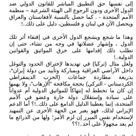
إلى نفسها حق التطبيق المباشر للقانون الدولي ضد
الدول الأخرى ودون الرجوع الى الهيئة الشرعية – منظمة
الأمم ألمتحدة - . كما حصل بالنسبة لأفغانستان والعراق
ويحصل الآن في لبنان و فلسطين، دليل على ذلك..!
وهذا ما شجع ويشجع الدول الأخرى في إقتفاء أثر تلك
الدول ، وإشهار عضلاتها في وجه من تشاء، حتى إن
تطلب ذلك إقدامها على خرق المواثيق والقوانين
الدولية..!
ولعل مثال (تركيا) في تهديدها لإختراق الحدود والتوغل
داخل الأراضي العراقية وبمباركة وتأييد من دولة إيران*،
بذريعة مطاردة جماعات (الحزب الديمقراطي
الكردستاني - التركي) بحجة مكافحة "ألإرهاب"، ولا يهمها
إن كان ما تخطط له إنتهاكاّ للمواثيق الدولية أم عدواناّ
على سيادة وإستقلال دولة جارة وعضو في ألأمم
ألمتحدة، إنما يعطينا الدليل الدامغ على ذلك..!؟ أما الدعم
الإيراني لذلك، فهو يعبر من الجهة الأخرى عن التمهيد
لإستخدام نفس المبرر إن لزم الأمر؛ ولها من الذرائع ما
لم يعد مجهولاّ على أحد..!؟؟