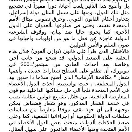
بل وأصبح هذا التأثير يلعب أحيانا، دوراّ مميزاّ في تشجيع
مثل تلك الدول، ومنها على سبيل المثال دولة إسرائيل،
بتجاوز أحكام القانون الدولي، وخرق نصوص ميثاق الأمم
المتحدة نفسه، وحتى في ضلوعها بألعدوان على الدول
الأخرى كما يجري حاليا ضد لبنان، ووقوف الشرعية
الدولية عاجزة عن فعل ما هو من أولويات واجباتها في
صون السلم والأمن الدوليين.
فالأختلال الذي طرأ على قانون (توازن ألقوى) خلال هذه
الحقبة على الصعيد ألدولي، قد شجع من جانب آخر،
وخاصة بعد أحداث الحادي من سبتمبر/2001 في
نيويورك، أن تطفو على السطح شعارات جديدة ، وأهمها
شعار " مكافحة الأرهاب" الذي أصبح سلاحا ذا حدين بيد
الدول المختلفة، ، حيث بواسطته، أخذت الدول الأعضاء
في الأمم المتحدة تلجأ الى حل مشاكلها الداخلية مع قوى
المعارضة الداخلية، من خلال تشريع قوانين عقابية تصب
في خدمة الشعار المذكور، وهو شعار فضفاض يمكن
توجيهه الى أي جهة تقف موقفاّ معارضاّ من سياسات
سلطات الدولة الحكومية أو إجراءاتها القمعية، كما وعلى
صعيد العلاقات ألدولية، منحت بعض الدول الأعضاء في
الأمم المتحدة ومنها الأعضاء الدائمون على سبيل ألمثال،