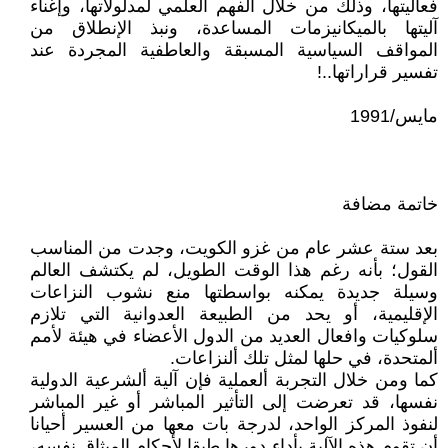
فعاليتها، وذلك من خلال الفهم العلمي لمدلولاتها، وإغناء
آليتها بالميكانيزمات المساعدة، ونبذ الإنطلاق من
المواقف السياسية المسبقة والعاطفية المجردة عند
تفسير قراراتها..!
مايس/1991
خاتمة مضافة
بعد ستة عشر عام من غزو الكويت، وجدت من المناسب
القول؛ بأنه رغم هذا الوقت الطويل، لم يكتشف العالم
وسيلة جديدة يمكنه بواسطتها منع نشوب النزاعات
الإقليمية، أو يحد من الطبيعة العدوانية التي تلازم
سلوكيات وافعال العديد من الدول الأعضاء في هيئة لأمم
ألمتحدة، في حلها لمثل تلك ألنزاعات.
كما ومن خلال التجربة ألعملية فإن آلية ألشرعية الدولية
نفسها، قد تعرضت إلى التأثير المباشر أو غير المباشر
لنفوذ المركز الواحد، لدرجة بات معها من العسير أحيانا
أن تقوم هذه الآلية بأداء دورها طبقا لأحكام الميثاق نفسه،