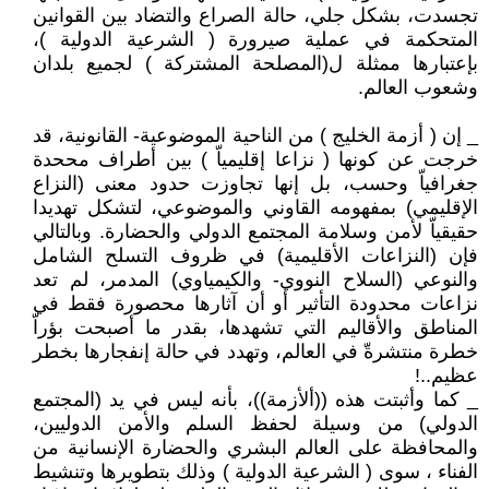
تجسدت، بشكل جلي، حالة الصراع والتضاد بين القوانين
المتحكمة في عملية صيرورة ( الشرعية الدولية )،
بإعتبارها ممثلة ل(المصلحة المشتركة ) لجميع بلدان
وشعوب العالم.
_ إن ( أزمة الخليج ) من الناحية الموضوعية- القانونية، قد
خرجت عن كونها ( نزاعا إقليمياّ ) بين أطراف مححدة
جغرافياّ وحسب، بل إنها تجاوزت حدود معنى (النزاع
الإقليمي) بمفهومه القاوني والموضوعي، لتشكل تهديدا
حقيقياّ لأمن وسلامة المجتمع الدولي والحضارة. وبالتالي
فإن (النزاعات الأقليمية) في ظروف التسلح الشامل
والنوعي (السلاح النووي- والكيمياوي) المدمر، لم تعد
نزاعات محدودة التأثير أو أن آثارها محصورة فقط في
المناطق والأقاليم التي تشهدها، بقدر ما أصبحت بؤراّ
خطرة منتشرةّ في العالم، وتهدد في حالة إنفجارها بخطر
عظيم..!
_ كما وأثبتت هذه ((ألأزمة))، بأنه ليس في يد (المجتمع
الدولي) من وسيلة لحفظ السلم والأمن الدوليين،
والمحافظة على العالم البشري والحضارة الإنسانية من
الفناء ، سوى ( الشرعية الدولية ) وذلك بتطويرها وتنشيط