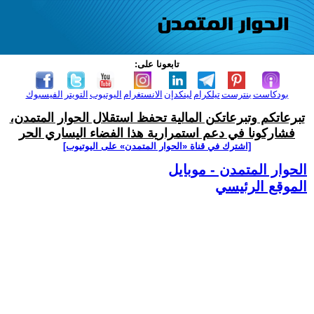
تابعونا على:
بودكاست
بنترست
تيلكرام
لينكدإن
الانستغرام
اليوتيوب
التويتر
الفيسبوك
تبرعاتكم وتبرعاتكن المالية تحفظ استقلال الحوار المتمدن،
فشاركونا في دعم استمرارية هذا الفضاء اليساري الحر
[اشترك في قناة ‫«الحوار المتمدن» على اليوتيوب]
الحوار المتمدن - موبايل
الموقع الرئيسي