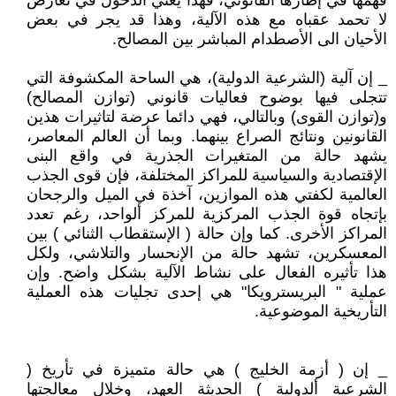
فهمها في إطارها القانوني، فهذا يعني الدخول في تعارض
لا تحمد عقباه مع هذه الآلية، وهذا قد يجر في بعض
الأحيان الى الأصطدام المباشر بين المصالح.
_ إن آلية (الشرعية الدولية)، هي الساحة المكشوفة التي
تتجلى فيها بوضوح فعاليات قانوني (توازن المصالح)
و(توازن القوى) وبالتالي، فهي دائما عرضة لتاثيرات هذين
القانونين ونتائج الصراع بينهما. وبما أن العالم المعاصر،
يشهد حالة من المتغيرات الجذرية في واقع البنى
الإقتصادية والسياسية للمراكز المختلفة، فإن قوى الجذب
العالمية لكفتي هذه الموازين، آخذة في الميل والرجحان
بإتجاه قوة الجذب المركزية للمركز ألواحد، رغم تعدد
المراكز الأخرى. كما وإن حالة ( الإستقطاب الثنائي ) بين
المعسكرين، تشهد حالة من الإنحسار والتلاشي، ولكل
هذا تأثيره الفعال على نشاط الآلية بشكل واضح. وإن
عملية " البريسترويكا" هي إحدى تجليات هذه العملية
التأريخية الموضوعية.
_ إن ( أزمة الخليج ) هي حالة متميزة في تأريخ (
الشرعية ألدولية ) الحديثة العهد، وخلال معالجتها