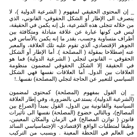
_ إن المحتوى الحقيقي لمفهوم ( الشرعية الدولية )، لا
ينصرف الى الإطار أو الشكل الحقوقي- القانوني، الذي
من خلاله تتجلى هذه الشرعية، بل إنه يكمن في الحقيقة،
ليس في كونها عبارة عن علاقة متبادلة ومتكافئة بين
أطراف متساوية وحسب، بقدر ما إنه يكمن بالأساس في
الجوهر الإقتصادي، ألذي تقوم عليه تلك العلاقة، والمعبر
عنه إصطلاحا بمقولة ( المصلحة ). أما الإطار أو الشكل
الحقوقي – القانوني لتجلي ( الشرعية الدولية) فما هو
في الحقيقة إلا الشكل الحقوقي لمضمون منظومة
العلاقات بين الدول. أما العلاقات نفسها فهي الشكل
السياسي للتعبير عن الحاجة لتجلي (المصلحة) نفسها..!
_ إن القول بمفهوم (المصلحة) كمحتوى لمضمون
(الشرعية الدولية)، يستدعي بالضرورة، وفي إطار العلاقة
السياسية والقانونية بين الدول، القول بمبدأ (الصراع بين
ألمصالح)، وبالتالي خضوع (المصلحة) نفسها الى تأثيرات
قانون ( توازن المصالح) في الزمان والمكان المعينين،
وطبقاّ لمتطلبات الواقع الإقتصادي- الإجتماسياسي السائد
في العالم في اللحظة المعينة . وبسبب من التركيب