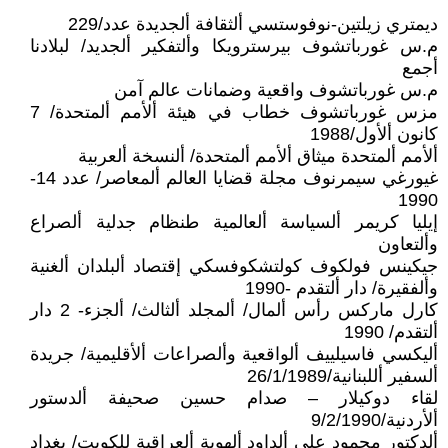
ديمتري زيلتين-نوفوستسي ألثقافة ألجديدة عدد/229
م.س غورباتشوف بيرسترويكا وألتفكير ألجديد/ لبلادنا
أجمع
م.س غورباتشوف واقعية وضمانات عالم آمن
مزس غورباتشوف خطاب في هيئة ألأمم ألمتحدة/ 7
كانون ألأول/1988
ألأمم ألمتحدة ميثاق ألأمم ألمتحدة/ ألنسخة ألعربية
غيورغي سيمرنوف مجلة قضايا العالم ألمعاصر/ عدد 14-
1990
إيليا كريمر ألسياسة ألعالمية طنظام جدلية ألصراع
وألتعاون
جيكينس فولكوف كولتشكوفسكي إقتصاد ألبلدان ألغنية
وألفقيرة/ دار ألتقدم -1990
كارل ماركس رأس ألمال/ ألمجلد ألثالث/ ألجزء- 2 دار
ألتقدم/ 1990
أليكسي فاسيلييف ألواقعية وألصراعات ألأقليمية/ جريدة
ألسفير أللبنانية/26/1/1989
لقاء دوكيلار – صدام حسين صحيفة ألدستور
ألأردنية/9/2/1990
ألدكتور محمود علي ألداود ألهوية ألعراقية للكويت/ بغداد