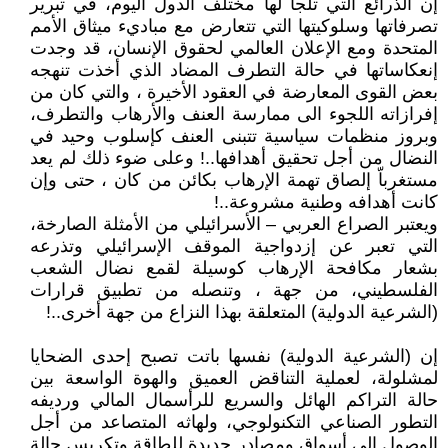
إن الذرائع التي تلجأ لها مختلف الدول اليوم، في تبرير
تصرفاتها وسلوكيتها التي تتعارض مع مباديء ميثاق الأمم
المتحدة ومع الإعلان العالمي لحقوق الإنسان، قد وجدت
إنعكاساتها في حالة التطرف المضاد الذي أخذت تنهجه
بعض القوى المعارضة في العقود الأخيرة ، والتي كان من
إفرازاته اللجوء الى ممارسة العنف والأرهاب والتطرف،
وبروز منظمات سياسية تتبنى العنف كإسلوب وحيد في
النضال من أجل تحقيق أهدافها..! وعلى ضوء ذلك لم يعد
مستغرباّ إلصاق تهمة الإرهاب بكائن من كان ، حتى وإن
كانت أهدافه وطنية مشروعة..!
ويعتبر الصراع العربي – الأسرائيلي من الأمثلة الصارخة،
التي تعبر عن إزدواجية الموقف الإسرائيلي وتذرعه
بشعار مكافحة الإرهاب كوسيلة لقمع نضال الشعب
الفلسطيني، من جهة ، وتنصله من تطبيق قرارات
(الشرعية الدولية) المتعلقة بهذا النزاع من جهة أخرى..!
إن (الشرعية الدولية) نفسها باتت تصبح إحدى الضحايا
لمشلولة، لعملية التناقض العميق والهوة الواسعة بين
حالة التراكم الهائل والسريع للرأسمال المالي ورديفه
التطور الصناعي التكنولوجي، ولهاثه المتصاعد من أجل
الوصول الى أسواق ومصادر جديدة للطاقة وتكريس حالة