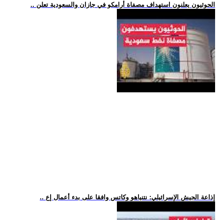
.. الحوثيون يعلنون استهداف مصفاة أرامكو في جازان والسعودية تعلن
.. إذاعة الجيش الإسرائيلي: نتنياهو وكاتس وافقا على بدء أعمال إع