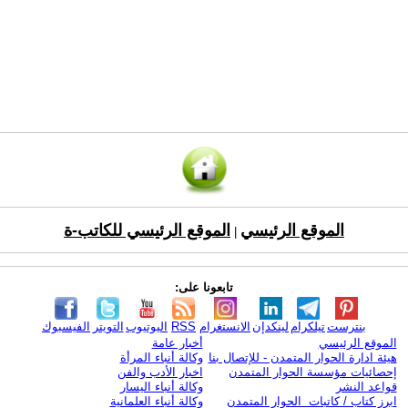
الموقع الرئيسي
الموقع الرئيسي للكاتب-ة
|
تابعونا على:
بنترست
تيلكرام
لينكدإن
الانستغرام
RSS
اليوتيوب
التويتر
الفيسبوك
الموقع الرئيسي
أخبار عامة
هيئة ادارة الحوار المتمدن - للإتصال بنا
وكالة أنباء المرأة
إحصائيات مؤسسة الحوار المتمدن
اخبار الأدب والفن
قواعد النشر
وكالة أنباء اليسار
ابرز كتاب / كاتبات الحوار المتمدن
وكالة أنباء العلمانية