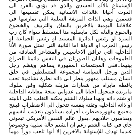
الإستمتاع بالألم الجسدي والذي قد يؤدي بالفرد الى
الموت أحيانا .فالذات الانسانية يمكن تقسيمها الى
قسمين وهي الذات المزيفة السلبية التي نمارسها في
علاقاتنا اليومية بالاخرين بالنفاق والتزييف والخضوع
والخنوع والذلة لكل مايطلبه منا المتسلط سواء كان رب
السرة او رئيس الدائرة المستبد او رئيس الجماعة او
رئيس الحزب او الدولة اما الثانية التي تمثل صورة الأنا
الداخلية التي ترافق الاحاسيس والمشاعر الصادقة من
الطموحات وهاتان الصورتان في النفس دائمتا الصراع
بينهما..ففي المجتمعات المقهورة يساهم وينظم رجل
الدين ورجل السياسة لمجموعة المتسلطين في خلق
انسان مستلب مقهور ينظر الى ذاته نظرة تشائمية تحت
يافطة مايراه من شعارات مزيفة شكلية وفق سلوك
مايريده فيتحول احيانا الى عدواني نتيجة معاناته الداخلية
او شتم ذاته وبهذا سلوك الشتم يمكنه التغلب على انانيته
او ذاته الداخلية وثقته بنفسه تتحول الى الاضطراب فينتج
مجتمع مقهورمضطرب أفراده يستلذون بتعذيب أنفسهم
ويقدسون جلاديهم .يقول عالم النفس الأمريكي تيموثي
جاي في كتابه الشتم رغم ان الشتم حالة سلبية وخصوصا
عندما تهدف للإستهانة بالاخرين إلا أنها تلعب دوراً مهماً