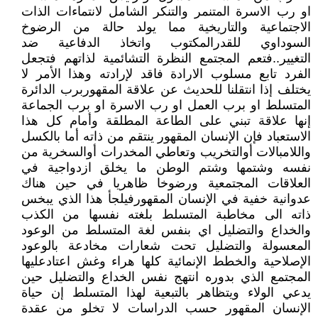
او رب الاسرة المتنمر والتنكر الشامل لانتماءات الذات
الاجتماعية والتاريخية مما يولد حالة من الرضوخ
السوداوي للقدرالمكتوب واتخاذ الدفاعية ضد
التغيير..فتعم المجتمع النظرة التشائمية لذاتهم فتجعل
الفرد تابع مسلوب الارادة فاقد لإرادته وهذا الأمر لا
يختلف إذا انتقلنا للحديث عن علاقة المقهوربرب الدائرة
المتسلط او برب العمل او رب الاسرة او برب الجماعة
إنها علاقة تبني على الطاعة المطلقة وأمام كل هذا
الاستعباد فإن الإنسان المقهور ينتقم من ذاته أما بالكسل
واللامبالات أوالتخريب وتعاطي المخدرات أوالسخرية من
نفسه وشتمها وشتم الوطن ما يخلق ازدواجية في
العلاقات المجتمعية ورضوخا ظاهريا في حين هناك
عدوانية خفية في الإنسان المقهورفيلجأ هذا الذي يبخس
ذاته الى مخاطبة المتسلط بلغته نفسها من الكذب
والخداع والتضليل اي بنفس لغة المتسلط من الوعود
المعسولة والتضليل تحت شعارات مخادعة بالوعود
الإصلاحية والخطط الإنمائية كلها هراء وغش اعتادعليها
المجتمع الذي بدوره انتهج نفس الخداع والتضليل حين
يدعي الولاء ويتظاهر بالتبعية لهذا المتسلط إن حياة
الإنسان المقهور حسب الدراسات لا تخلو من عقدة