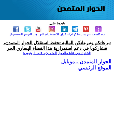
تابعونا على:
بودكاست
بنترست
تيلكرام
لينكدإن
الانستغرام
اليوتيوب
التويتر
الفيسبوك
تبرعاتكم وتبرعاتكن المالية تحفظ استقلال الحوار المتمدن،
فشاركونا في دعم استمرارية هذا الفضاء اليساري الحر
[اشترك في قناة ‫«الحوار المتمدن» على اليوتيوب]
الحوار المتمدن - موبايل
الموقع الرئيسي