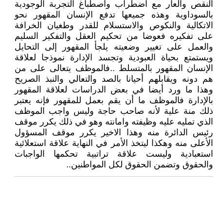
النقص والعار مع اضطراب واصطباغ التجربة الوجودية
بالسوداوية وهذه جميعها تدفع الإنسان المقهور نحو
الاتكالية والنكوص والاستسلام للقدر وطغيان الخرافة
على تفكيره فعوضا من تحكيم العقل والتفكير السليم
والعمل على تغيير وضعيته يلجأ المقهور إلى التحايل
ويستمتع بحياة العبودية وتجسد الإدارة نموذجا لعلاقة
الإنسان المقهور بالمتسلط ..فالموظف يتعالى على من
هم دونه ويقابلهم أحيانا بالصد والتعالي والنبذ الصريح
وهذا ما ورد أيضا في بعض الدراسات لعلاقة المقهور
بالإدارة فالموظف ما أن يقم بعمل للمقهور فإنه يعتبر
ذلك منة علية لأنه صاحب حاجة وليس واجب الموظف
الذي تمليه عليه وظيفته وامانته وهو في ذلك يكرر موقف
رئيس الدائرة منه وهذا الاخير يكرر موقف المسؤول
الأعلى منه وهكذا ليتخذ الأمر في النهاية علاقة استعلائية
استعبادية وليست علاقة تراتبية تحكمها الواجبات
والحقوق وتضمن الحقوق لكل المواطنين..