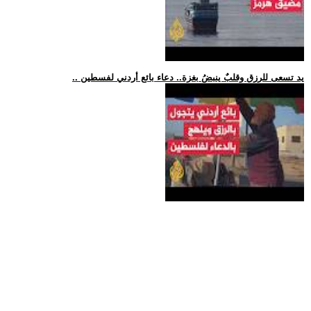
.. يد تسعى للرزق وقلبٌ ينبضُ بغزة.. دعاء بائع أردني لفسطين