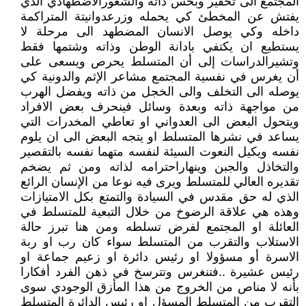
المجتمع الى تحقير وبخس ذاته والشعورالاضطهادي الذي
يفتش عن المخطئ كي يحمله وزرعدوانيتة المتراكمة
داخله وكي يوصل الانسان المضطهد الى مرحلة لا
يستطيع ان يكتفي بادانة الوطن وذاته وشتمها فقط
وتشيرالدراسات إلى أن المتسلط يحرص ويسعى على
أن يغرس في نفسية المجتمع مشاعر الإثم والدونية كي
يوصله الى التخلف والى الخجل من ذاته ويفضل الهرب
من مواجهة ذاته وبعدة وسائل فينحرف بعض الافراد
ويتحول البعض الى العدواني او تعاطي المخدرات التي
يساعد في نشرها المتسلط او يتجه البعض الى ان يلوم
نفسه ويكيل النعوت السيئة لنفسه متهما نفسه بالتقصير
والتخاذل والجبن وينهاراحترامه لذاته ومن ثم يضخم
تقديره العالي للمتسلط ويرى فيه نوعا من الإنسان الرائع
الذي له حق مقدس في السيادة والتمتع بكل الامتيازات
وهذه هي علاقة الرضوخ من خلال التبعية للمتسلط في
العائلة او المجتمع لفرض تسلطه ومن هنا تبرز حالة
الاستلاب والتقرب من المتسلط سواء كان رب او ربة
الاسرة أو مسؤولا او رئيس دائرة او زعيم جماعة او
رئيس عشيرة ..فتنغرس وتترسخ في ذهن الفرد أفكارا
بأنه لا مناص من الخروج من هذا المأزق الوجودي سوى
التقرب من المتسلط المسؤل او رئيس الدائرة المتسلط