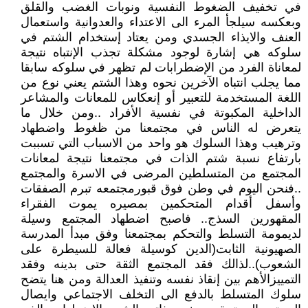
في تخفيف الضغوط النفسية ونوبات الغضب والقلق
وبعكسه سيلجأ المرء الى الاعتداء والعدوانية واستعمال
العنف والايذاء الجسدي ومن يعتاد إستخدام الشتم في
سلوكه هي إشارة لوجود مشكلة تجذب الإنتباه نتيجة
لمعاناة الفرد من الإضطرابات لم تظهر في سلوكه سابقا
مما يجلب انتباه الآخرين نحوه وهذا الشتم يعني نوع من
اللغة المستخدمة للتعبير أو إنعكاس للمعانات والمشاعر
الداخلية المكبوتة في نفسية الأفراد ..ومن خلال ما
يتعرض له الناس في مجتمعنا من ظغوط واضطهاد
وترهيب وهذا السلوك هو واحد من الاسباب التي تسببت
بارتفاع نسبة شتم الذات في مجتمعنا نتيجة لمعانات
المجتمع من المتسلطين المرضى في الاسرة والمجتمع
..فنحن اليوم في وطن فوق قبورمجتمعه تبرم الصفقات
وأسفل أقدام المتحكمين بمصيره يموت الفقراء
المقهورين السذج.. فاصبح اضطهاد المجتمع وسيلة
لديمومة التسلط والتحكم بمجتمعنا وفق مبدأ المدرسة
الصهيونية الثابت(الدين كوسيلة فعالة للسيطرة على
الشعوب)..لذالك فقد المجتمع الثقة حتى بدينه وفقد
التمييزالأهم بين إنقاذ نفسه وتنفيذ العدالة ومن هنا يتضح
سلوك المتسلط بالدفع الى التخلف الاجتماعي وايصال