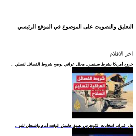
التعليق والتصويت على الموضوع في الموقع الرئيسي
اخر الافلام
.. خروج أمريكا بشرط سبتمبر.. محلل عراقي يوضح شروط الفصائل لتسلي
.. هل اقتراب انتخابات الكونغرس يضيق هامش الوقت أمام واشنطن للتو