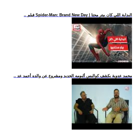
.. فيلم Spider-Man: Brand New Day | البداية اللي كان بيتر محتا
.. محمد عدوية يكشف كواليس ألبومه الجديد ومشروع عن والده أحمد عد