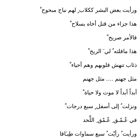
ورأيت بعض البشر ككلاب ٍ لهم نباح مبحوح ْ
هذا جزاء من قتل أخاه بسلاح ْ
فالأمر صريح ْ
هذا ماقلته ُ لي َ الريح ْ
ذئاب تنهش قلوبهم وهم أحياء ْ
مثل جهنم …. مثل جهنم
أبداً أبداً لا موت ولا حياة ْ
ونزلت ُ إلى أسفل ٍ سبع درجات ْ
في عُـمْـق ِ عُـمْق ِ اللَّحد
ورأيت ُ رأيْت ُ سبع سماوات طِبـَاقا