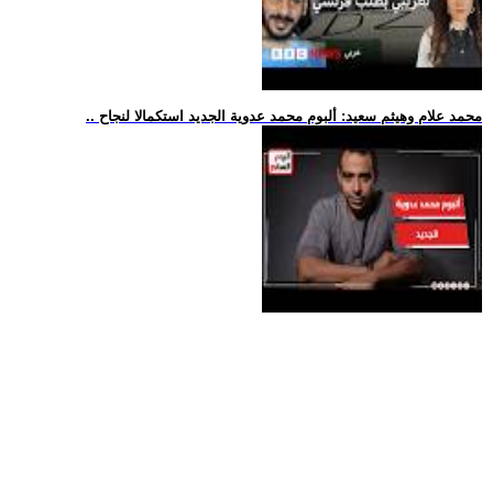
.. محمد علام وهيثم سعيد: ألبوم محمد عدوية الجديد استكمالا لنجاح