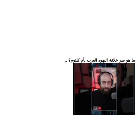
.. ما هو سر علاقة اليهود العرب بأم كلثوم؟