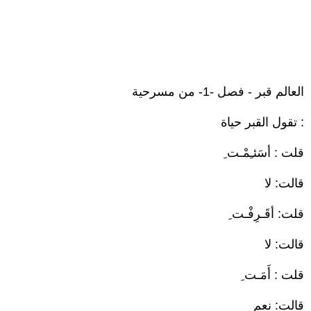
العالم قبر - فصل -1- من مسرحية
: تقول القبر حياة
قلت : أسَئـِمْـت ِ
قالت: لا
قلت: أقَـرِفْـت ِ
قالت: لا
قلت : أَمَـت ِ
قالت: نعم