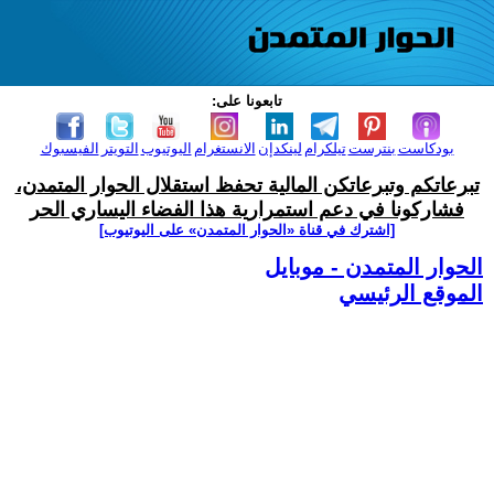
تابعونا على:
بودكاست
بنترست
تيلكرام
لينكدإن
الانستغرام
اليوتيوب
التويتر
الفيسبوك
تبرعاتكم وتبرعاتكن المالية تحفظ استقلال الحوار المتمدن،
فشاركونا في دعم استمرارية هذا الفضاء اليساري الحر
[اشترك في قناة ‫«الحوار المتمدن» على اليوتيوب]
الحوار المتمدن - موبايل
الموقع الرئيسي