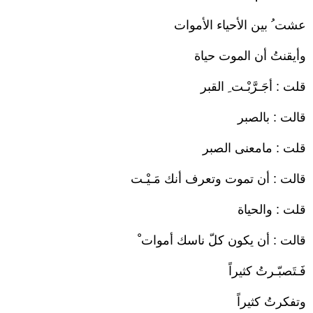
عشت ُ بين الأحياء الأموات
وأيقنتُ أن الموت حياة
قلت : أجَـرَّبْـت ِ القبر
قالت : بالصبر
قلت : مامعنى الصبر
قالت : أن تموت وتعرف أنك مَـيْـت
قلت : والحياة
قالت : أن يكون كلّ ناسك أموات ْ
فَـتَصبّـرتُ كثيراً
وتفكرتُ كثيراً