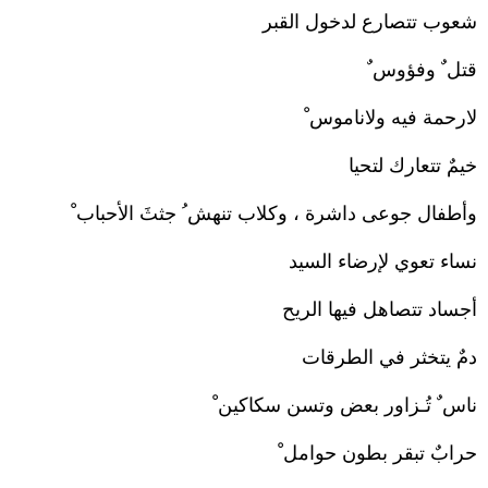
شعوب تتصارع لدخول القبر
قتل ٌ وفؤوس ٌ
لارحمة فيه ولاناموس ْ
خيمٌ تتعارك لتحيا
وأطفال جوعى داشرة ، وكلاب تنهش ُ جثثَ الأحباب ْ
نساء تعوي لإرضاء السيد
أجساد تتصاهل فيها الريح
دمٌ يتخثر في الطرقات
ناس ٌ تُـزاور بعض وتسن سكاكين ْ
حرابٌ تبقر بطون حوامل ْ