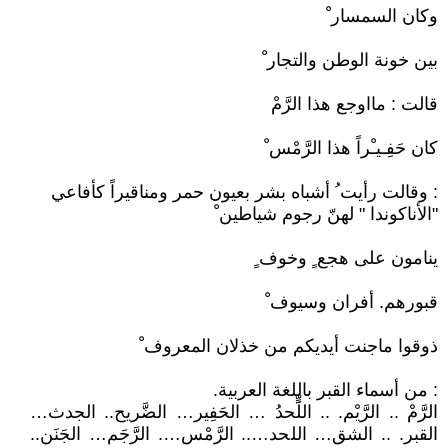
وكان السمسار ْ
بين خونة الوطن والتجار ْ
قالت : مااوجع هذا الرَّمْ
كان حَفِـيـْراً هذا الرَّمْس ْ
: وقالت رأيت ُ أشباه بشر بعيون حمر ومناقيراً كأفاعي
"الأناكوندا " لهنّ رجوم شياطين ْ
ينامون على هجع ٍ وخوف ٍ
قبورهم. أفران وسيوف ْ
ذوقوا ماجنت أيديكم من خذلان المعروف ْ
: من أسماء القبر باللغة العربية.
الرَّمْ .. الرَّيْم. .. اللٍَّحدُ … الحَفِير… الضَّريح.. الجدث…
القبر. .. الشق… اللحد….. الرَّمْس…. الرَّجَم… الجَنَن..