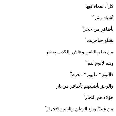
كل ّـ سماء فيها
أشباه بشر ْ
بأظافر من حجر ْ
تقتلع حناجرهم ْ
من ظلم الناس وعاش بالكذب يفاخر
وهم لانوم لهم ْ
فالنوم " عليهم " محرم ْ
والوخز بأضلعهم بأظافر من نار
هؤلاء هم التجار ْ
من غشّ وباع الوطن والناس الاحرار ْ