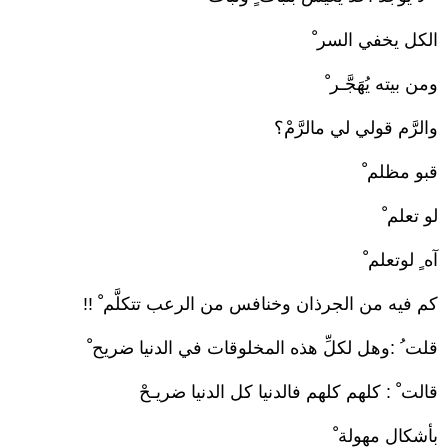
الكل يخفي السر ْ
ومن بيته يُهَجَّـر ْ
والرَّم قولي لي مالرَّمْ؟
قبو مظلم ْ
لو تعلم ْ
آه ٍ لوتعلم ْ
كم فيه من الجرذان وخنافس من الرعب تتكلَّم ْ !!
قلت ُ :وهل لكلِّ هذه المخلوقات في الدنيا ضريح ْ
قالت ْ : كلهم كلهم فالدنيا كل الدنيا ضريـحْ
بأشكال مهولة ْ