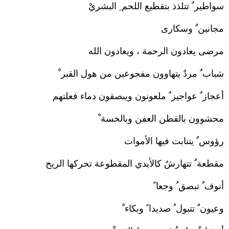
سواطير ٌ تتلذذ بتقطيع اللحم ِ البشريْ
مجانين ٌ وسكارى
مرضى يعادون الرحمة ، ويعادون الله
شباب ٌ مردٌ يتهاوون مفجوعين من هول القبر ْ
أعجاز ٌ عواجيز ٌ ملعونون ويبصقون دماء فعلتهم
محشوون بالقطن العفن وبالخسة ْ
رؤوس ٌ يتنابت فيها الأموات
مقطعة ٌ تتهارشُ كالأيدي المقطوعة تحركها الريح
أنوف ٌ تبصق ُ وجعا ً
وعيون ٌ تتبول ُ صديدا ً وبكاء ْ