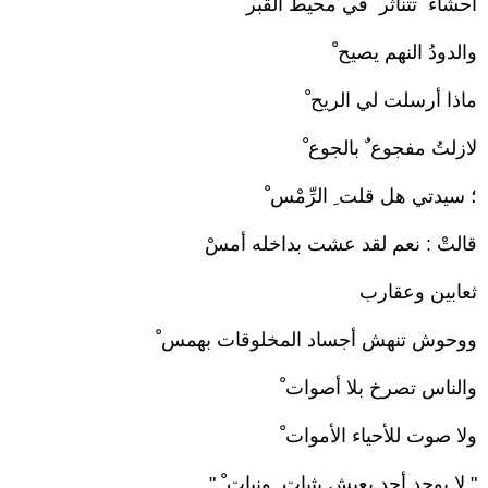
أحشاء ٌ تتناثر ُ في محيط القبر ْ
والدودُ النهم يصيح ْ
ماذا أرسلت لي الريح ْ
لازلتُ مفجوع ٌ بالجوع ْ
؛ سيدتي هل قلت ِ الرِّمْس ْ
قالتْ : نعم لقد عشت بداخله أمسْ
ثعابين وعقارب
ووحوش تنهش أجساد المخلوقات بهمس ْ
والناس تصرخ بلا أصوات ْ
ولا صوت للأحياء الأموات ْ
" لا يوجد أحد يعيش بثبات ٍ ونبات ْ "