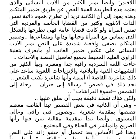
اللافندر" وأيضا يميز الكثير من الادب النسائى والذى
يعتمد هذه الطريقة الفنية القص عن طريق ضمير المتكلم
وهذه يعود إلى أن الكاتبة تريد أن تطرح هموم ذاتية تمس
الذات الانثوية وكثير من القضايا الخاصة والفردية التي
تمس المراة ولو كانت قضايا عامة فهى تطرحها بالشكل
الذى يتماس مع المرأة وحياتها وذاتها ومشاعرها ..وضمير
المتكلم يضفى واقعية شديدة على النص يميز الادب
النسائى على عكس ضمير الغائب أو مايعرف بتقنية
الراوى العليم المحيط بجميع تفاصيل القصة والاحداث ..
جاءت اللغة السردية راقية جدا ومعبرة وبها الكثير من
التشبيهات الفنية والبلاغية والإنزياحات اللغوية ساعد على
ذلك شاعرية القاصة أ/ أميمة وأنها شاعرة تكتب الشعر ..
نجد ذلك في قصص " رسالة إلى جبران – رحلة إلى
الشمس –قسوة الفراشات " ..
ولكن هناك نقطة دقيقة يجب أن نعلق عليها ..
- وهى أن الكاتبة في بعض القصص تبدأ القاصة معظم
قصصها بمقدمة شعرية ..وتصوير فنى راقى وعالى
المستوى ..وأيضا تبدأ بمقدمة مقالية تبين فيها رأيها
الصريح والمباشر في الحياة وفى المجتمع .
وهذا في الأساس يعد تحميل أو حشو زائد على النص