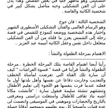
التشكيلى وهو ماظهر جليا في بعض القصص وهذا يدل
على أن الفن التشكيلى وحبه متأصل بشكل كبير في
شخصية الكاتبة والقاصة .
الشخصية الثالثة : فان جوخ
وهو الرسام العالمى والفنان التشكيلى الأسطورى الشهير
واختيار هذه الشخصية ووضعه كنموذج للتقمص في قصة
رحلة إلى الشمس يعزز ما قلناه من أن الفن التشكيلى
متغلغل داخل نفس وعقل الكاتبة أميمة عبد العزيز ..
الاهتمام بمرحلة الطفولة والنشأ :
-------------------------------
رأينا أيضا اهتمام القاصة بتلك المرحلة الخطرة ..مرحلة
الطفولة والنشأ فرأينا في قصة " قسوة الفراشات " كيف
أن سارة تلك الفتاة التي تعرضت لمأساة الخطف
والتعذيب وحاربت دفاعا عن نفسها وأهل بلدتها أول ما
فعلته عندما فرت بنفسها هو اللجوء إلى تعليم الأطفال
وتنشئتهم تنشئة سليمة فتقول سارة : "فأنشئت مكانا
أشبه بناذ ثقافى للأطفال واستغلت دراستى ومعرفتى
بالتاريخ والحضارات وموهبتى في الموسيقى وانضمت لى
عدة فتيات وأصبحنا كل يوم نعلمهم ونمنحهم أوقاتا جميلة