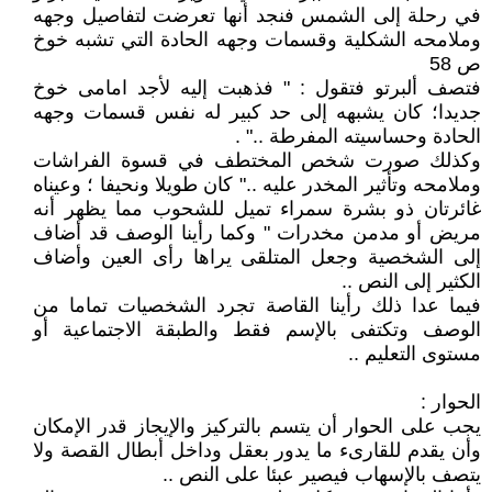
في رحلة إلى الشمس فنجد أنها تعرضت لتفاصيل وجهه
وملامحه الشكلية وقسمات وجهه الحادة التي تشبه خوخ
ص 58
فتصف ألبرتو فتقول : " فذهبت إليه لأجد امامى خوخ
جديدا؛ كان يشبهه إلى حد كبير له نفس قسمات وجهه
الحادة وحساسيته المفرطة .." .
وكذلك صورت شخص المختطف في قسوة الفراشات
وملامحه وتأثير المخدر عليه .." كان طويلا ونحيفا ؛ وعيناه
غائرتان ذو بشرة سمراء تميل للشحوب مما يظهر أنه
مريض أو مدمن مخدرات " وكما رأينا الوصف قد أضاف
إلى الشخصية وجعل المتلقى يراها رأى العين وأضاف
الكثير إلى النص ..
فيما عدا ذلك رأينا القاصة تجرد الشخصيات تماما من
الوصف وتكتفى بالإسم فقط والطبقة الاجتماعية أو
مستوى التعليم ..
الحوار :
يجب على الحوار أن يتسم بالتركيز والإيجاز قدر الإمكان
وأن يقدم للقارىء ما يدور بعقل وداخل أبطال القصة ولا
يتصف بالإسهاب فيصير عبئا على النص ..