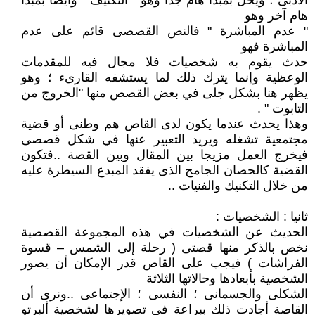
الادبى ؛ ويخل بمبدأ هام جدا وهو " التكثيف " وأيضا بمبدأ
هام آخر وهو
" عدم المباشرة " فالنص القصصى قائم على عدم
المباشرة فهو
حدث يقوم به شخصيات فلا مجال فيه للمقدمات
الوعظية وإنما يترك ذلك لما يستشفه القارىء ؛ وهو
يظهر هنا بشكل جلى في بعض القصص منها "الخروج من
التابوت " .
وهذا يحدث عندما يكون لدى القاص هم وطنى أو قضية
مجتمعية تشغله ويريد التعبير عنها في شكل قصصى
فيخرج العمل مزيجا بين المقال وبين القصة ..فتكون
القضية كالحصان الجامح الذى يفقد المبدع السيطرة عليه
من خلال التكنيك والفنيات ..
ثانيا : الشخصيات :
الحديث عن الشخصيات في هذه المجموعة القصصية
نخص بالذكر منها قصتى ( رحلة إلى الشمس – قسوة
الفراشات ) فيجب على القاص قدر الإمكان أن يصور
الشخصية بأبعادها وحالاتها الثلاثة
الشكلى والجسمانى ؛ النفسى ؛ الإجتماعى ..ونرى أن
القاصة أجادت ذلك ببراعة في تصويرها لشخصية ألبرتو