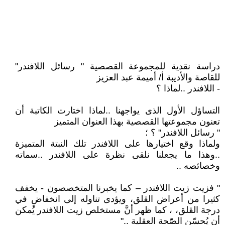
دراسة نقدية للمجموعة القصصية " رسائل اللافندر"
للقاصة والأديبة أ/ أميمة عبد العزيز
- اللافندر ..لماذا ؟
التساؤل الأول الذى يواجهنا ..لماذا اختارت الكاتبة أن
تعنون مجموعتها القصصية بهذا العنوان المتميز
" رسائل اللافندر" ؟ ؛
ولماذا وقع اختيارها على اللافندر تلك النبتة المتميزة
..وهذا ما يجعلنا نلقى نظرة على اللافندر ..سماته
وخصائصه ..
" فزيت زيت اللافندر – كما يخبرنا المتخصصون - يخفف
كثيرا من أعراض القلق، ويؤدى تناوله إلى انخفاضٍ في
درجة القلق، ، كما ظهر أنَّ مستخلص زيت اللافندر يُمكن
أن يُحسّن الصّحة العقلية .."