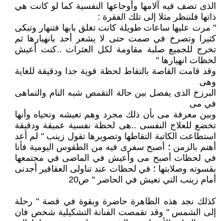
الذى تصف فيه آلامها وأوجاعها النفسية كما لو كانت هي
ذاتها فلننظر مثلا إلى تلك الفقرة :
" مرت عليها ساعات طويلة كانت تغلق بابها فتنهار وتبكى
كثيرا وتصرخ في صمت حتى لا يشعر أحد بانهيارها ثم
تخرج للجميع صلبة مقاومة لكل العثرات ..كنت أعيش
لحظات انهيارها "
وقد قامت القاصة بالتقاط لحظة قوية جدا ودقيقة للغاية
وهى
البرزخ الذى يفصل بين حالة التقمص شبه التام والتماهى
في مى
وبين معرفة مى بأن ذلك مجرد وهم تعيشه وتحياه وأنها
تخضع للعلاج النفسى ..هى لحظة نفسية عميقة ودقيقة
استطاعت الكاتبة التقاطها وتصويرها تقول زينب " لم أعد
أهتم بالزمن ؛ أصبح سفرى فيه من الطقوس اليومية فأنا
في لحظات أصبح مى وأعيش في الماضى في مجتمعها
بقسوته وصلابتها ؛ في لحظات عند تناولى العقاقير أجدنى
أمام زينب التي تعيش في الحاضر " ص20
كذلك نجد هذه الظاهرة حاضرة وبقوة في قصة " رحلة
إلى الشمس " وقد تقمصت الفنانة التشكيلية شخص فان