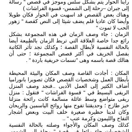
رأينا الحوار يتم بشكل سلس وموجز في قصص " رسالة
إلى جبران –رحلة إلى الشمس- قسوة الفراشات )
وهناك بعض القصص قد اسهبت في الحوار فكان طويلا
وأيضا كان عاديا فلم يضف شيئا إلى النص كقصة " زهور
الحب لا تموت "
الزمان : جاء وصف الزمان في هذه المجموعة بشكل
رائع جدا خاصة العلاقة التي تربط الزمان بالطبيعة أيضا
بالحالة النفسية لأبطال القصة ؛ وكذلك نجد تأثر الكاتبة
بفصل الخريف في أكثر قصص المجموعة ؛ حتى أن
هنالك قصة باسمه وهى "نسمات خريفية باردة " .
المكان : أجادت القاصة وصف المكان والبيئة المحيطة
بأبطال العمل وشخصيات القصص فكان تصويرا بانوراميا
أضاف الكثير إلى العمل الأدبى ..فنجد وصف المنزل
الريفى البسيط في " قسوة الفراشات " فتقول : منزل
ريفى متواضع وسط عائلة مسالمة كانت رائحة منزلنا
خبز طازج ؛ وحديقتنا تفوح منها روائح الياسمين والريحان
وكان لدينا حظيرة صغيرة خلف البيت وبعض أشجار
التفاح والليمون وكرمة عنب " ..
كذلك وصف المكان والأجواء وصلته بالحالة النفسية
للشخصيات جاء رائعا في قصة " رحلة إلى الشمس