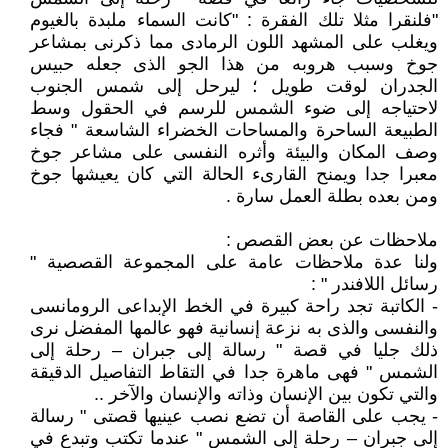
"فلنقرا مثلا تلك الفقرة : "كانت السماء ملبدة بالغيوم
ويغلب على المشهد اللون الرمادى مما ذكرنى بمشاعر
جوخ وسبب هروبه من هذا الجو الذى جعله حبيس
الجدران لوقت طويل ؛ ليرحل إلى شمس الجنوب
لاحتياجه إلى ضوء الشمس للرسم في الحقول وسط
الطبيعة الساحرة والمساحات الخضراء الشاسعة " فجاء
وصف المكان والبيئة وأثره النفسى على مشاعر جوخ
معبرا جدا ويمنح القارىء الحالة التي كان يعيشها جوخ
ومن بعده بطلة العمل سارة .
ملاحظات عن بعض القصص :
ولنا عدة ملاحظات عامة على المجموعة القصصية "
رسائل اللافندر " :
- الكاتبة تجد راحة كبيرة في الخط الإبداعى الرومانسى
والنفسى والذى به نزعة إنسانية فهو عالمها المفضل نرى
ذلك جليا في قصة " رسالة إلى جبران – رحلة إلى
الشمس " فهى ماهرة جدا في التقاط التفاصيل الدقيقة
والتي تكون بين الإنسان وذاته والإنسان والآخر ..
- يجب على القاصة أن تضع نصب عينيها قصتى " رسالة
إلى جبران – رحلة إلى الشمس " عندما تكتب وتبدع في