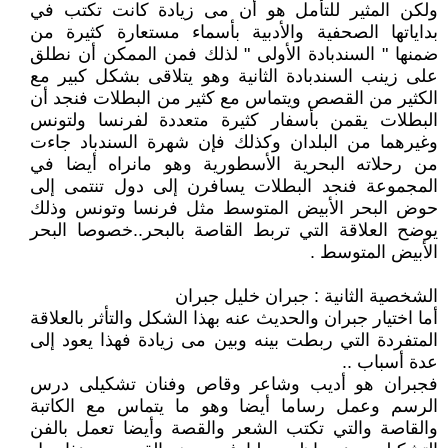
ولكن المثير للتأمل هو أن مى زيادة كانت تكتب في
بداياتها الصحفية والأدبية بأسماء مستعارة كثيرة من
ضمنها " السندبادة الأولى " لذلك فمن الممكن أن نطلق
على زينب السندبادة الثانية وهو يتلاقى بشكل كبير مع
الكثير من القصص ويتماس مع كثير من البطلات فنجد أن
البطلات يقمن بأسفار كثيرة متعددة لفرنسا ولتونس
وغيرهما من البلدان وكذلك فإن شهرة السندباد جاءت
من رحلاته البحرية الأسطورية وهو مانراه أيضا في
المجموعة فنجد البطلات يسافرن إلى دول تنتمى إلى
حوض البحر الأبيض المتوسط مثل فرنسا وتونس وذلك
يوضح العلاقة التي تربط القاصة بالبحر..خصوصا البحر
الأبيض المتوسط .
الشخصية الثانية : جبران خليل جبران
أما اختيار جبران والحديث عنه بهذا الشكل والتأثر بالعلاقة
المتفردة التي ربطت بينه وبين مى زيادة فهذا يعود إلى
عدة أسباب ..
فجبران هو أديب وشاعر وقاص وفنان تشكيلى درس
الرسم وعمل رساما أيضا وهو ما يتماس مع الكاتبة
والقاصة والتي تكتب الشعر والقصة وأيضا تعمل بالفن