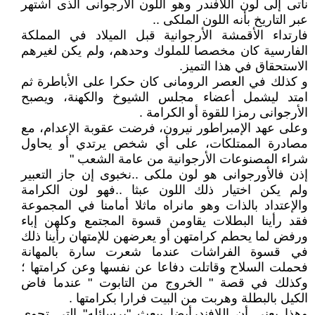
نأتى إلى لون اللافندر وهو اللون الأرجوانى الذى اشتهر
عبر التاريخ بأنه اللون الملكى ..
فارتداء الأقمشة الأرجوانية قبل الميلاد في المملكة
الفارسية كان مخصصا للملوك وحدهم، ولم يكن لغيرهم
الاستحقاق في هذا التميز.
و كذلك في العصر الرومانى كان حكرا على الأباطرة ثم
امتد ليشمل أعضاء مجلس الشيوخ والكهنة، ويصبح
الأرجوانى رمزا للقوة أو الكرامة .
وعلى عهد الإمبراطور نيرون، فرضت عقوبة الإعدام، مع
مصادرة الممتلكات، على أي شخص يرتدي أو يحاول
شراء المصنوعات الأرجوانية من عامة الشعب "
إذن فالأورجوانى هو لون ملكى ..نخبوى إن جاز التعبير
ولم يكن اختيار ذلك اللون عبثا ..فهو لون الكرامة
والإعتداد بالذات وهو مانراه ماثلا أمامنا في المجموعة
فقد رأينا البطلات يقاومن قسوة المجتمع وكلهن إباء
ورفض لما يحطم كرامتهن أو يعرضهن للإمتهان رأينا ذلك
في قسوة الفراشات عندما شعرت سارة بالمهانة
فحملت السلاح وقاتلت دفاعا عن نفسها وعن كرامتها ؛
وكذلك في قصة " الخروج من التابوت " عندما فاض
الكيل بالبطلة وهربت من البيت فرارا بكرامتها .
وهذا يعنى أن اللافندرأيضا يبعث "برسائله" التي تحوى