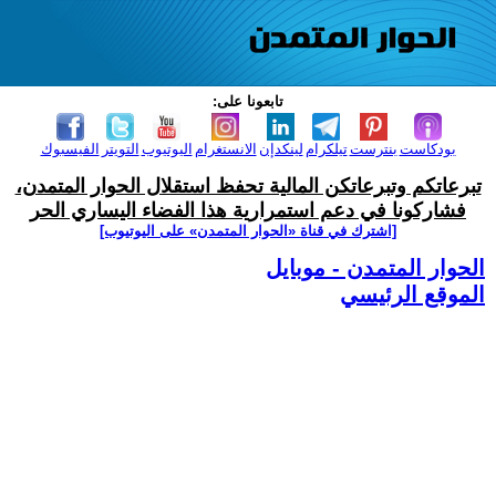
تابعونا على:
بودكاست
بنترست
تيلكرام
لينكدإن
الانستغرام
اليوتيوب
التويتر
الفيسبوك
تبرعاتكم وتبرعاتكن المالية تحفظ استقلال الحوار المتمدن،
فشاركونا في دعم استمرارية هذا الفضاء اليساري الحر
[اشترك في قناة ‫«الحوار المتمدن» على اليوتيوب]
الحوار المتمدن - موبايل
الموقع الرئيسي