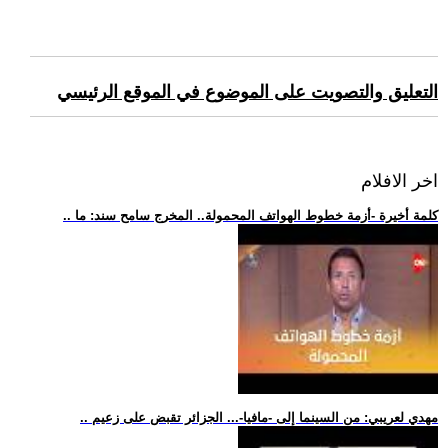
التعليق والتصويت على الموضوع في الموقع الرئيسي
اخر الافلام
.. كلمة أخيرة -أزمة خطوط الهواتف المحمولة.. المخرج سامح سند: ما
.. مهدي لعريبي: من السينما إلى -مافيا-... الجزائر تقبض على زعيم