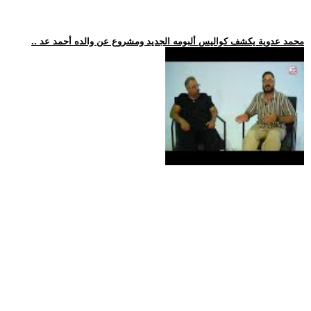
.. محمد عدوية يكشف كواليس ألبومه الجديد ومشروع عن والده أحمد عد