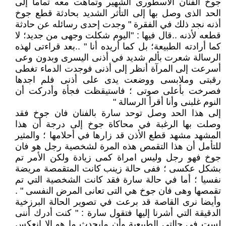
جوخ الفنان الأسطورى الشهير وتماهت معه تماما إلى
الحد الذى وصل بها إلى التأثر الشديد بحادثة قطع جوخ
أذنه نجد ذلك في الفقرة " وجدت إحدى رسائله عن حادثة
قطعه لأذنه ..قال فيها : "اليوم شكلت وجهى من جديد؛ لا
كما أرادته الطبيعة؛ بل كما أريده أنا " ..بعد قراءتى لهذه
الرسالة شعرت بألم شديد في أذنى اليسرى وبدون وعى
أسرعت إلى المرآة أنظر إلى أذنى فوجدت الدماء تغطى
رقبتى وملابسى ووضعت يدى على أذنى فلم اجدها
فصرخت بأعلى صوتى ؛ فاستيقظت فجأة وأدركت أن
النوم غلبنى وأنا أقرأ الرسالة "
إلى هذا الحد وصل توحد سارة بالفنان فان جوخ فقد
وصلت بها الرغبة في محاكاة جوخ إلى درجة أن هذا
المشهد مشهد قطع الأذن قد زارها في أحلامها ؛ والمثير
للتأمل أن هذا التقمص هذه المرة لشخصية رجل هو فان
جوخ فهو رجل وليس امراة كمى زيادة ولكن الأمر تم
بشكل عكسى ؛ ففى حالة زينب كانت المتقمصة مريضة
نفسيا ؛ أما في حالة سارة فقد كانت الشخصية التي تم
تقمصها وهى فان جوخ هي التى تعانى المرض النفسى " .
وأيضا نرى القاصة قد برعت في تصوير الحالة البرزخية
الدقيقة التي أشرنا إليها فتقول سارة : " كنت أدرك أننى
لست في حالتى الطبيعية وأن مايحدث ما هو إلا انعكس