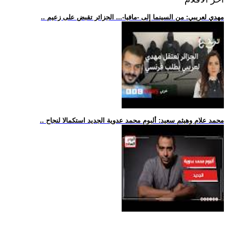
.. مهدي لعريبي: من السينما إلى -مافيا-... الجزائر تقبض على زعيم
.. محمد علام وهيثم سعيد: ألبوم محمد عدوية الجديد استكمالا لنجاح