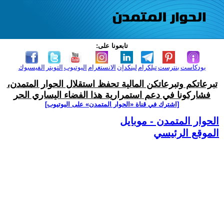
تابعونا على:
بودكاست
بنترست
تيلكرام
لينكدإن
الانستغرام
اليوتيوب
التويتر
الفيسبوك
تبرعاتكم وتبرعاتكن المالية تحفظ استقلال الحوار المتمدن،
فشاركونا في دعم استمرارية هذا الفضاء اليساري الحر
[اشترك في قناة ‫«الحوار المتمدن» على اليوتيوب]
الحوار المتمدن - موبايل
الموقع الرئيسي