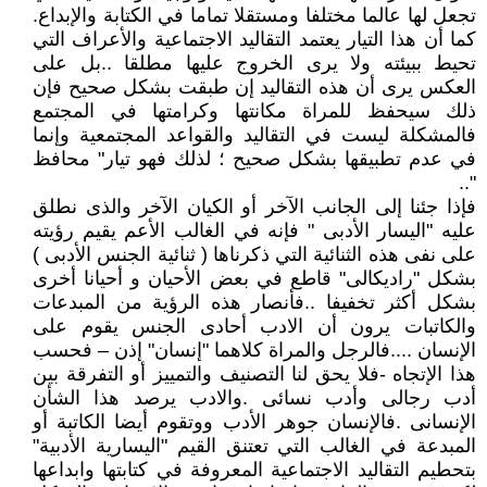
تجعل لها عالما مختلفا ومستقلا تماما في الكتابة والإبداع.
كما أن هذا التيار يعتمد التقاليد الاجتماعية والأعراف التي
تحيط ببيئته ولا يرى الخروج عليها مطلقا ..بل على
العكس يرى أن هذه التقاليد إن طبقت بشكل صحيح فإن
ذلك سيحفظ للمراة مكانتها وكرامتها في المجتمع
فالمشكلة ليست في التقاليد والقواعد المجتمعية وإنما
في عدم تطبيقها بشكل صحيح ؛ لذلك فهو تيار" محافظ
"..
فإذا جئنا إلى الجانب الآخر أو الكيان الآخر والذى نطلق
عليه "اليسار الأدبى " فإنه في الغالب الأعم يقيم رؤيته
على نفى هذه الثنائية التي ذكرناها ( ثنائية الجنس الأدبى )
بشكل "راديكالى" قاطع في بعض الأحيان و أحيانا أخرى
بشكل أكثر تخفيفا ..فأنصار هذه الرؤية من المبدعات
والكاتبات يرون أن الادب أحادى الجنس يقوم على
الإنسان ....فالرجل والمراة كلاهما "إنسان" إذن – فحسب
هذا الإتجاه -فلا يحق لنا التصنيف والتمييز أو التفرقة بين
أدب رجالى وأدب نسائى .والادب يرصد هذا الشأن
الإنسانى .فالإنسان جوهر الأدب ووتقوم أيضا الكاتبة أو
المبدعة في الغالب التي تعتنق القيم "اليسارية الأدبية"
بتحطيم التقاليد الاجتماعية المعروفة في كتابتها وابداعها