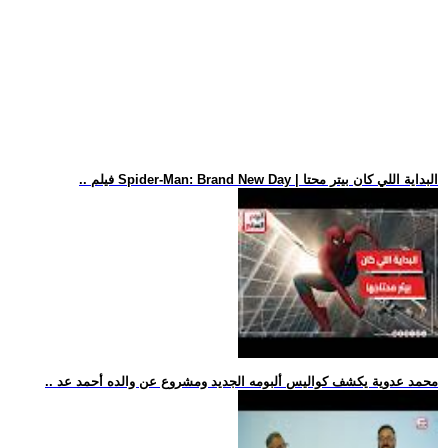
.. فيلم Spider-Man: Brand New Day | البداية اللي كان بيتر محتا
.. محمد عدوية يكشف كواليس ألبومه الجديد ومشروع عن والده أحمد عد