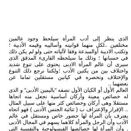
الذى ينظر إلى أدب المرأة سيلحظ وجود عالمين
مختلفين ..لكل منهما قوانينه وأساليبه وقيمه الأدبية ؛
وتكتب الاديبة أوالمبدعة وفقا لآلياته حتى ولو لم يكن ذلك
في حسبانها ؛ وذلك ما سيلحظه القارىء المدقق الذى
سيرى أن عالم المرأة الادبى يحتوى على تنوع شديد
واختلاف بين من يكتبن الأدب ؛ولكننا نرجع ذلك التنوع
والإختلاف ونحصره في كيانين مستقلين تماما عن
بعضهما ..
العالم الأول أو الكيان الأول نصفه "باليمين الأدبى" و الذى
له خصائص معينة وأركان أساسية تجعل منه اتجاها
مستقلا وهى أركان وخصائص كثر منها على سبيل المثال
.. الإقرار والإعتراف ب ( ثنائية الجنس الأدبى ) فهو اتجاه
يعترف بأن المرأة لها حضور خاص ومستقل في عالم
الأدب وأن الرجل والمرأة كلاهما يسهم في المجال الأدبى
. وأن المرأة لها خصائصها الفيسولوجية والنفسية التي