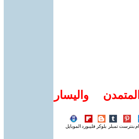
متمدن واليسار
م
بنترست
تمبلر
بلوكر
فليبورد
الموبايل