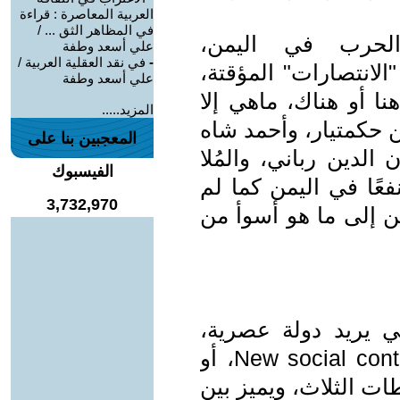
العربية المعاصرة : قراءة
في المظاهر الثق ... /
 الحرب في اليمن،
علي أسعد وطفة
-
في نقد العقلية العربية /
الانتصارات" المؤقتة،
علي أسعد وطفة
نا أو هناك، ماهي إلا
المزيد.....
ن حكمتيار، وأحمد شاه
المعجبين بنا على
لدين رباني، والمُلا
الفيسبوك
عًا في اليمن كما لم
3,732,970
من إلى ما هو أسوأ من
ي يريد دولة عصرية،
قائمة على عقد اجتماعي جديد، New social contract، أو
ت الثلاث، ويميز بين