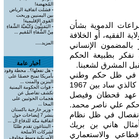
المُجهضة!
-
فشلت اتفاقية الرياض
بين اليمنيين وربحت
القوى الإقليمية!
اعات الدموية بشأن
-
اليَمَنِيُّونَ وَكَيْفيَّةَ الشِّفاءِ
مِنْ الشَّقاءِ المُقيم ...
ية الفقيه، أو الخلافة
المزيد.....
 بالمضمون الإنساني
 نفكر بطبيعة الحكم
أخبار عامة
بل المشرق لشعبنا.
-
هل تفعلها؟.. محطة وقود
ل في ظل حكم وطني
بأمريكا تمنح خصمًا على
البنزين والمنت ...
تقدمي ديمقراطي نموذجي لليمن كله كالذي ساد بين 1967
-
قوات الحكومة اليمنية
تكشف تفاصيل عن
في عهد قحطان وفيصل
هجمات الحوثيين على
 حكم علي ناصر محمد.
المخا ...
-
وزير خارجية باكستان
انفصال في ظل نظام
ينشر 7 إيضاحات حول
اتفاقية مكة للدفاع ال ...
ثال هاني بن بريك
-
البنتاغون تقدم طلبًا
لشركات الأسلحة
إقطاعي والاستعماري
الأمريكية وسط مخاوف