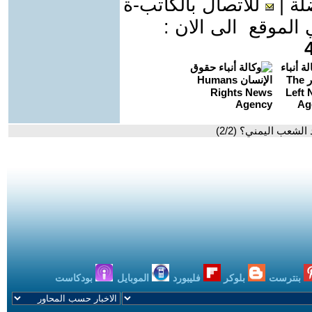
لة
|
للاتصال بالكاتب-ة
موقع الى الان :
الشعب اليمني؟ (2/2)
بنترست
بلوكر
فليبورد
الموبايل
بودكاست