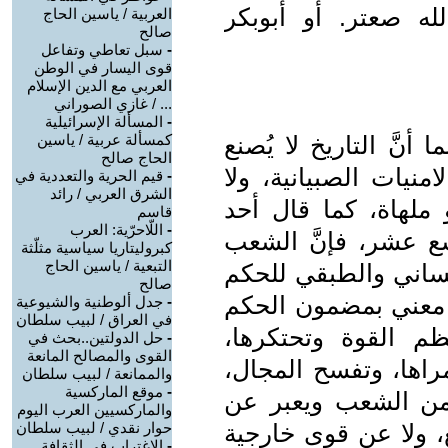
لله صعتر. أو أبوبكر
العربية / ياسين الحاج
صالح
-
سبل تعاطي وتفاعل
قوى اليسار في الوطن
العربي مع الدين الإسلام
... / غازي الصوراني
-
المسألة الإسرائيلية
أنَّ التاريخ لا يُصنع
كمسألة عربية / ياسين
الحاج صالح
لامنيات الصبيانية، ولا
-
قيم الحرية والتعددية في
الشرق العربي / رائد
 ملهاة، كما قال أحد
قاسم
-
اللّاحرّية: العرب
سع عشر، فإنَّ الشعب
كبروليتاريا سياسية مثلّثة
التبعية / ياسين الحاج
نساني والطبقي للحكم
صالح
ه معني بمضمون الحكم
-
جدل ألوطنية والشيوعية
في العراق / لبيب سلطان
نظم القوة وتحتكرها،
-
حل الدولتين..بحث في
القوى والمصالح المانعة
راها، وتفسح المجال،
والممانعة / لبيب سلطان
-
موقع الماركسية
من الشعب ويعبر عن
والماركسيين العرب اليوم
، ولا عن قوى خارجية
حوار نقدي / لبيب سلطان
-
الاغتراب في الثقافة