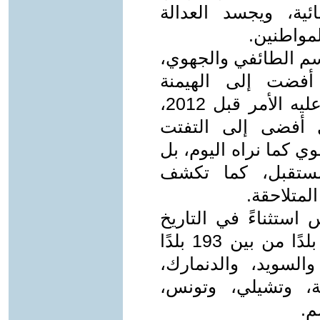
ائية، ويجسد العدالة
لمواطنين.
اسم الطائفي والجهوي،
أفضت إلى الهيمنة
الطائفية والقبلية والجهوية كما كان عليه الأمر قبل 2012،
ي أفضى إلى التفتت
 كما نراه اليوم، بل
ستقبل، كما تكشف
لمتلاحقة.
استثناءً في التاريخ
ولكنه نموذج قائم في أكثر من 165 بلدًا من بين 193 بلدًا
السويد، والدنمارك،
بية، وتشيلي، وتونس،
م.