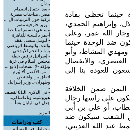
بشأن ...
-
بعد احتمال انضمام
 حينما تحظى بقادة
مصر.. مباحثات مصرية
تركية حول الترتيبات ال ...
ال، وإبراهيم الحمدي،
-
وزير خارجية مصر:
مساعي تقسيم ليبيا خط
وجار الله عمر، وعلي
أحمر بالنسبة للقاهرة
-
ليونيل ميسي يفقد
ن ضد الوحدة حينما
والده، والوسط الرياضي
 ومهدي المشاط، وأبو
يساند النجم الأرجنتي ...
-
إسرائيل ترفض خطة
العنصري، والانفصال
مجلس السلام في غزة،
وتؤكد -لا انسحاب إلا بع ...
ون للعودة بنا إلى
-
-من الأفضل ألا يُبرم
اتفاق بين واشنطن
وطهران-.. وزير إسرائيل
ليمن ضمن الخلافة
...
-
في الذكرى الـ81 لقصف
نْ يكون على رأسها رجال
هيروشيما وناغاساكي..
جدل في اليابان بشأ ...
خطاب، أو علي بن أبي
المزيد.....
كن الشعب سيكون ضد
كتب ودراسات
مط عبد الله العديني،
-
خواطر في المسألة