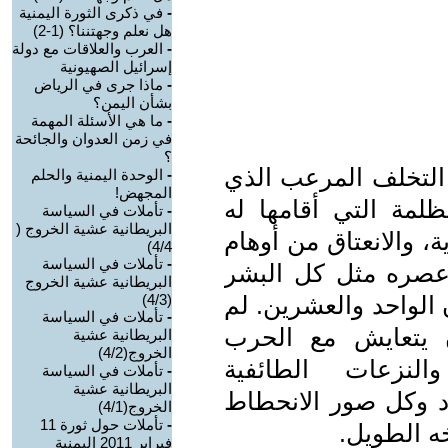
-
في ذكرى الثورة اليمنية
هل نعلم وجهتننا؟ (1-2)
-
العرب والعلاقات مع دولة
إسرائيل الصهيونية
-
ماذا جرى في الرياض
بشأن اليمن؟
-
ما هي الأسئلة المهمة
في زمن العدوان والجائحة
؟
التخلف المرعب الذي
-
الوحدة اليمنية والحلم
المجهض!
ظلمة التي أقامها له
-
تأملات في السياسة
البريطانية عشية الخروج (
ة، والانعتاق من أوهام
4/4)
-
تأملات في السياسة
عصره مثل كل البشر
البريطانية عشية الخروج
الواحد والعشرين. لم
(4/3)
-
تأملات في السياسة
 يتعايش مع الحرب
البريطانية عشية
الخروج(4/2)
النزعات الطائفية
-
تأملات في السياسة
البريطانية عشية
اد وكل صور الانحطاط
الخروج(4/1)
-
تأملات حول ثورة 11
خه الطويل.
فبراير 2011 اليمنية