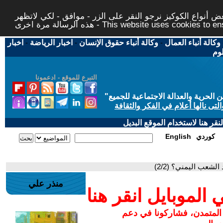
 أنواع الكوكيز نرجو النقر على الزر - موافق - لكي لاتظهر
This website uses cookies to ensure you ge
وكالة أنباء العمال
-
وكالة أنباء حقوق الإنسان
-
اخبار الرياضة
-
اخبار
لوم
التبرع للموقع - ادعمونا
حرية والعدالة الاجتماعية للجميع
"
تى نالها أعلام في الفكر والثقافة
قر هنا لاستخدام الموقع البديل
كوردي
English
الشعب اليمني؟ (2/2)
منذر علي
لموبايل انقر هنا
 المتمدن، فشاركونا في دعم