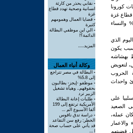
-
نقابي يحذر من كارثة
ت كورونا
انسانية وصحية تهدد قطاع
غزة
في قطاع غزة
-
قضايا العمال وهمومهم
تي تزيد عن نسبة 54%، وخاصة بين الشباب التي بلغت بنسبة 64% والنساء
كثيرة
-
الي اين موظفي البطالة
الدائمة؟!
ليوم الذي
المزيد.....
سبب يكون
ط بهشاشه
ي، لتعويض
وكالة أنباء العمال
-
البطالة في مصر تتراجع
 الحروب
إلى 5.8%
رئ واحداث
-
موظفو -إيجز- يطالبون
بحقوقهم.. وهيأة تشغيل
الزبير ترد
كاسا سلبيا على
-
طلبات إعانة البطالة
الأمريكية ترتفع إلى 199
ى الصعيد
ألفا الأسبوع الم ...
ان عمله،
-
دراسة تدق ناقوس
الخطر: رفع سن التقاعد
 والاعمار
قد يأتي على حساب صحة
ل قضيتهم
ا ...