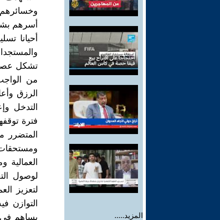
وخسائرهم 
أسرهم بشك
أحيانا تسل
والمستجدات
تشكل عصب ق
من الواجب
الرزق وأعا
التدخل وإ
فترة توقفه
المتضرر م
ومستحقات م
العمالية 
لوصول الت
لتعزيز الع
التوازن ف
المزيد.....
يساهم في تخ