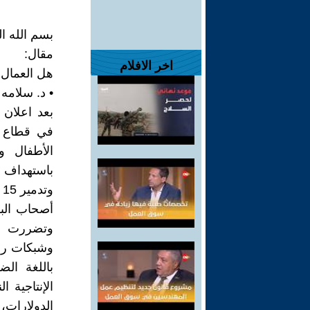
بسم الله ا
مقال:
اخر الافلام
هل العمال 
• د. سلامه 
بعد اعلان 
في قطاع غ
الأطفال وا
أصحاب البس
باللغة الض
الإنتاجية 
الدولارات،