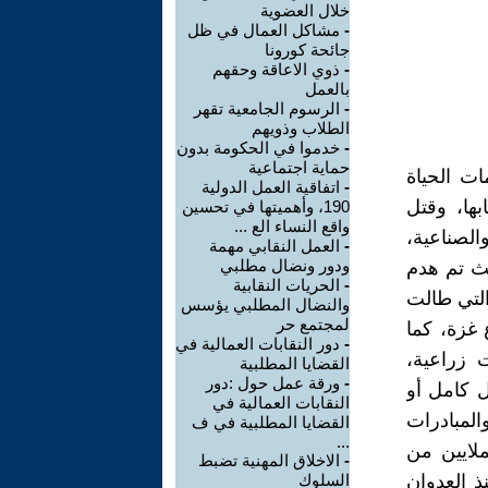
خلال العضوية
-
مشاكل العمال في ظل
جائحة كورونا
-
ذوي الاعاقة وحقهم
بالعمل
-
الرسوم الجامعية تقهر
الطلاب وذويهم
-
خدموا في الحكومة بدون
حماية اجتماعية
ات الحياة
-
اتفاقية العمل الدولية
ها، وقتل
190، وأهميتها في تحسين
واقع النساء الع ...
الصناعية،
-
العمل النقابي مهمة
ودور ونضال مطلبي
رية، حيث تم هدم
-
الحريات النقابية
ار التي طالت
والنضال المطلبي يؤسس
لمجتمع حر
غزة، كما
-
دور النقابات العمالية في
امات زراعية،
القضايا المطلبية
-
ورقة عمل حول :دور
يلة نقل بشكل كامل أو
النقابات العمالية في
لمبادرات
القضايا المطلبية في ف
...
ملايين من
-
الاخلاق المهنية تضبط
ذ العدوان
السلوك