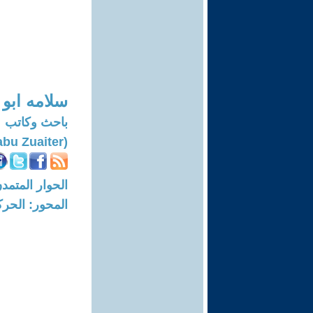
سلامه ابو 
باحث وكاتب
(Salama M.s.abu Zuaiter)
الحوار المتمدن-العدد: 6909 - 21
المحور: الحركة