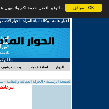
موافق - OK
لتوفير افضل خدمة لكم ولتسهيل عملي
أخبار عامة
-
وكالة أنباء المرأة
-
اخبار الأدب و
الموقع
يسارية
"من أج
حاز ال
إذا لديك
الزوار
اضافة/خدمات
بحث/الارشيف
الصفحة الرئيسية
-
الحركة العمالية والنقابية
-
سلا
تبرعاتكم