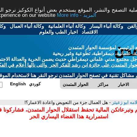
ة التصفح والنشر، الموقع يستخدم بعض أنواع الكوكيز نرجو النق
More info - المزيد
experience on our website
الفن
-
وكالة أنباء اليسار
-
وكالة أنباء العلمانية
-
وكالة أنباء العمال
-
وكا
الاقتصاد
-
اخبار الطب والعلوم
 الرئيسي لمؤسسة الحوار المتمدن
، علمانية، ديمقراطية، تطوعية وغير ربحية
ل مجتمع مدني علماني ديمقراطي حديث يضمن الحرية والعدالة الاجتم
حوار المتمدن على جائزة ابن رشد للفكر الحر والتى نالها أعلام في الفك
م مشاكل تقنية في تصفح الحوار المتمدن نرجو النقر هنا لاستخدام الموقع
كوردي
English
الاخبار
مراكز
الحوار المتمدن
مه ابو زعيتر
- هل العمال جزء من التعويض واعادة الاعمار؟!
 وتبرعاتكن المالية تحفظ استقلال الحوار المتمدن، فشاركونا 
استمرارية هذا الفضاء اليساري الحر