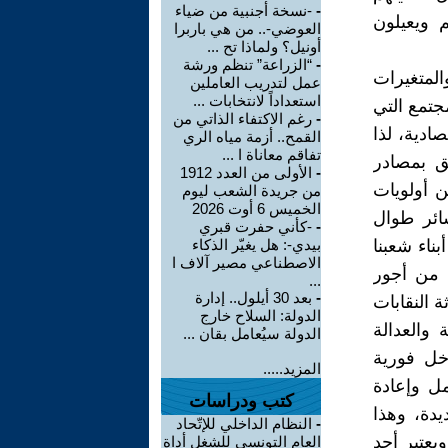
-
-نسخة أجنبية من ضياء
 ويعيلون
العوضي-.. من هي باربرا
أونيل؟ ولماذا تح ...
-
“الزراعة” تنظم ورشة
المتغيرات
عمل لتدريب العاملين
استعداداً لانتخابات ...
جتمع التي
-
رغم الاكتفاء الذاتي من
ادية، لذا
القمح.. أزمة مياه الري
تفاقم معاناة ا ...
ق بمصادر
-
الأولى من العدد 1912
ن أولويات
من جريدة الشعب ليوم
الخميس 6 أوت 2026
ائر طوال
-
-كأني حفرت قبري
ناء شعبنا
بيدي-: هل يغيّر الذكاء
الاصطناعي مصير آلاف ا
 من أجور
...
-
بعد 30 أيلول.. إدارة
 النقابات
الدولة: السلاح خارج
والعدالة
الدولة سيُعامل بقان ...
ل فورية
المزيد.....
مل وإعادة
كتب ودراسات
دة، وهذا
-
النظام الداخلي للإتّحاد
يعتبر أحد
العام التونسي للشغل أداة