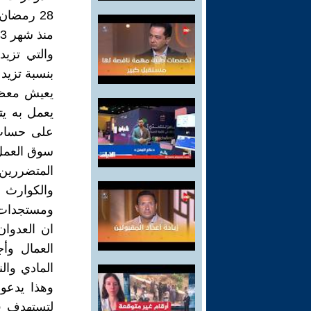
28 رمضا
بنسبة تزيد عن
يعيش معظم 
يعمل به ي
على حساب 
سوق العمل 
المتضررين
والكوارث و
ومستجدات.
العمال وأ
المادي وا
وهذا يدعو 
لتستهدف ق