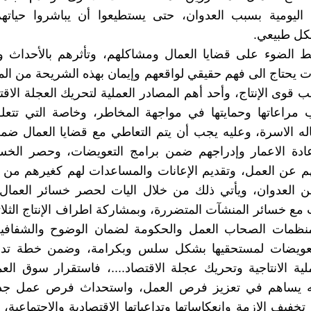
اليومية بسبب العدوان، حتى يستطيعوا أن يباشروا حياتهم
ل طبيعي.
يط الضوء على قضايا العمال ومشاكلهم، وتأثرهم بالأحداث و
 يحتاج الى فهم حقيقي لواقعهم وإيمان بهذه الشريحة من الم
وى الإنتاج، وأحد أهم المصادر العملية لتحريك العجلة الاقتص
 مراعاتها وحمايتها في مواجهة المخاطر، وخاصة التي تتعل
له الاسرة، وعليه يجب أن يتم التعاطي مع قضايا العمال ضم
عادة الاعمار وإدراجهم ضمن برامج التعويضات، وحصر الخس
م عن العمل، وتقديم الإعانات والمساعدات لهم كغيرهم من أب
ن العدوان، ويأتي ذلك من خلال اليات لحصر خسائر العمال
ع خسائر المنشآت المتضررة، وبمشاركة اطراف الإنتاج الثلاثة
ومنظمات الصحاب العمل والحكومة لضمان الوضوح والشفافية 
عويضات لمستحقيها بشكل سلس وبكرامة، وضمن خطة تدخ
ملية الانتاجية وتحريك عجلة الاقتصاد....، فاستقرار سوق الع
يه يساهم في تعزيز فرص العمل، واستحداث فرص عمل جدي
فيف الازمة وانعكاساتها وتداعياتها الاقتصادية والاجتماعية، و