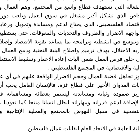
الفعالة التي تستهدف قطاع واسع من المجتمع، وهم العمال
خاص الذي تشكل أكبر مشغل في سوق العمل وتلعب دور 
قتصاد الفلسطيني، الذي يحتاج لدعم ومساندة وتمويل ورعاي
واجهة الاضرار والظروف والتحديات والمعوقات، حتى يستطيع
يتوسع في انشطته وبرامجه بما يساعد تقوية الاقتصاد وإصلاح
ه الاحتلال، بهدف ترميم واصلاح البنية التحتية ودمج العمال
 خلق فرص العمل ضمن اليات إعادة الاعمار وتنشيط الاستثما
لية والاقتصادية في المجتمع الفلسطيني .
جوز تجاهل قضية العمال وحجم الاضرار الواقعة عليهم في أي ع
يات العدوان الأخير على قطاع غزة، فالإنسان العامل يجب أ
عزيز صموده وثباته ومساندته ليستمر بعطائه ومساهماته في
بالإضافة لدعم قدراته ومهاراته ليظل انسانا منتجا كما تعودنا 
لتضحية في سبيل النهوض بالمجتمع والعملية الإنتاجية وال
.
نة العامة في الاتحاد العام لنقابات عمال فلسطين