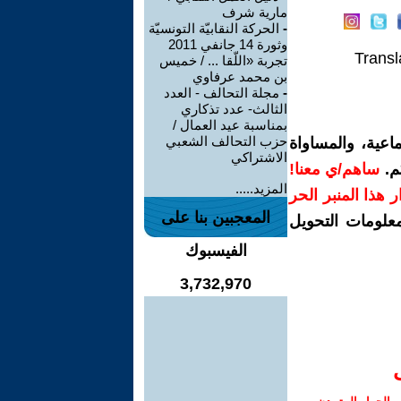
مارية شرف
-
الحركة النقابيّة التونسيّة
وثورة 14 جانفي 2011
Transl
تجربة «اللّقا ... / خميس
بن محمد عرفاوي
-
مجلة التحالف - العدد
الثالث- عدد تذكاري
بمناسبة عيد العمال /
حزب التحالف الشعبي
اعية، والمساواة
الاشتراكي
م.
ساهم/ي معنا!
المزيد.....
رار هذا المنبر الحر
المعجبين بنا على
معلومات التحويل
الفيسبوك
3,732,970