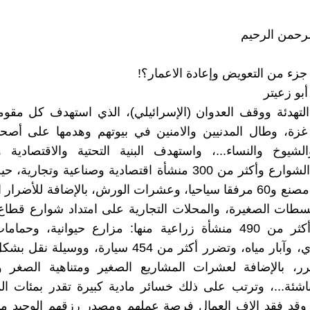
لرحمن الرحيم
جزء من التعويض وإعادة الاعمار؟!
أبو زعيتر
التهدئة ووقف العدوان (الإسرائيلي)، الذي استهدف كل مقوم
زة، وطال المدنيين والامنين في بيوتهم وهدمها على أصحاب
لشيوخ والنساء...، واستهدف البنية التحتية والاقتصادية و
باستهداف الشوارع وأكثر من 300 منشأة اقتصادية وصناعية وتجا
وتدمير 15 مصنع و60 مرفقا سياحيا، وعشرات الورش، بالإضافة للأضر
طات الصغيرة، والمحلات التجارية على امتداد شوارع قطاع 
وتضررت أكثر من 490 منشأة زراعية منها: مزارع حيوانية، وحم
وشبكات ري، وآبار مياه، وتضرر أكثر من 454 سيارة، ووس
رر، بالإضافة لعشرات المشاريع الصغير ومتناهية الصغر وا
الناشئة...، وترتب على ذلك خسائر مادية كبيرة تقدر بمئات ال
 وقد فقد الاف العمال فرصة عملهم ومصدر رزقهم الوحيد من