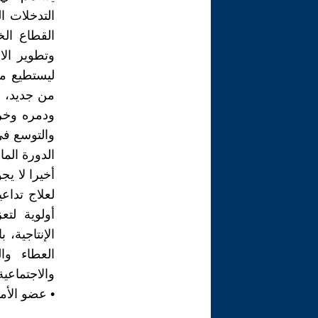
التدخلات 
القطاع ال
وتطوير الا
ليستطيع م
من جديد، و
ودمره وخرب
والتوسع في
الدورة الما
أخيرا لا ي
لعلاج تداع
أولوية لت
الإنتاجية، 
العطاء وا
والاجتماعية
• عضو الأما