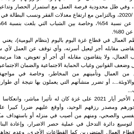
ن، وفي ظل محدودية فرصة العمل مع استمرار الحصار وتداعيا
منذ شهر 3 /2020، وبالتزامن مع ارتفاع معدلات الفقر ونسب البطالة 
وال
 80%.
العمال في قطاع غزة اليوم باليوم (بنظام اليومية)، يعني ا
تقاضى مقابله أجر ليعيل أسرته، وأي توقف عن العمل لأي 
العمال، ولا يتقاضون مقابله أي أجر أو تعويض، هذا مرتب
وضعف القوانين وغياب الحماية الاجتماعية والضمان الاجتماع
 من العمال وتأمينهم من المخاطر، وخاصة في مواجهة
الاوبئة...، أو تضرر منشآتهم التي يعملون بها نتيجة أي طوا
..
ان العدوان الأخير أيار 2021 على غزة كان له تأثيرا مباشر، وانع
جورهم ومصدر رزقهم الوحيد، وأوقع عليهم ضررا كبيرا عل
لنفسي والصحي، ومنهم من أصيب في منزله أو باستهداف مك
لتوسيع دائرة التدخل في عملية حصر الاضرار، وإعادة البناء
طاع العمال المتضررين كما القطاعات الأخرى، وعدم تجاه