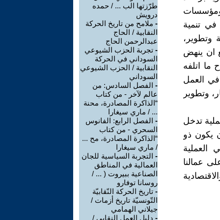
طرّزتها الب ... / حمده
 ومؤسسات
درويش
-
ملامح من تاريخ الحركة
في تنمية
النقابية / الحاج
ة وتطوير،
عبدالرحمن الحاج
-
تجربة الحزب الشيوعي
 ان ينهض
السوداني في الحركة
 ما اتلفه
النقابية / الحزب الشيوعي
السوداني
 في العمل
-
الفصل السادس: من
ر، وتطوير
عالم لآخر - من كتاب
“الذاكرة المصادرة، محنة
... / ماري سيغارا
ملية تدخل
-
الفصل الرابع: الفانوس
السحري - من كتاب
ن يكون ذو
“الذاكرة المصادرة، مح ...
/ ماري سيغارا
 العملية
-
التجربة السياسية للجان
على عمالنا
العمالية في المناطق
الصناعية ببيروت ( ... /
اقتصادية
روسانا توفارو
-
تاريخ الحركة النّقابيّة
التّونسيّة تاريخ أزمات /
جيلاني الهمامي
-
دليل العمل النقابي /