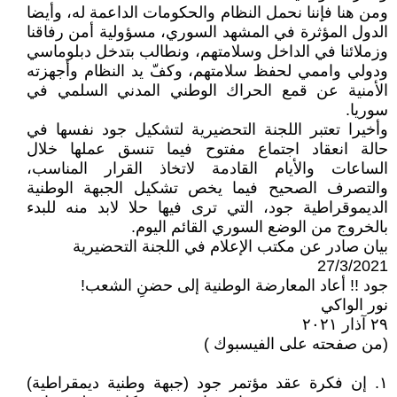
ومن هنا فإننا نحمل النظام والحكومات الداعمة له، وأيضا
الدول المؤثرة في المشهد السوري، مسؤولية أمن رفاقنا
وزملائنا في الداخل وسلامتهم، ونطالب بتدخل دبلوماسي
ودولي واممي لحفظ سلامتهم، وكفّ يد النظام وأجهزته
الأمنية عن قمع الحراك الوطني المدني السلمي في
سوريا.
وأخيرا تعتبر اللجنة التحضيرية لتشكيل جود نفسها في
حالة انعقاد اجتماع مفتوح فيما تنسق عملها خلال
الساعات والأيام القادمة لاتخاذ القرار المناسب،
والتصرف الصحيح فيما يخص تشكيل الجبهة الوطنية
الديموقراطية جود، التي ترى فيها حلا لابد منه للبدء
بالخروج من الوضع السوري القائم اليوم.
بيان صادر عن مكتب الإعلام في اللجنة التحضيرية
27/3/2021
جود !! أعاد المعارضة الوطنية إلى حضنِ الشعب!
نور الواكي
٢٩ آذار ٢٠٢١
(من صفحته على الفيسبوك )
١. إن فكرة عقد مؤتمر جود (جبهة وطنية ديمقراطية)