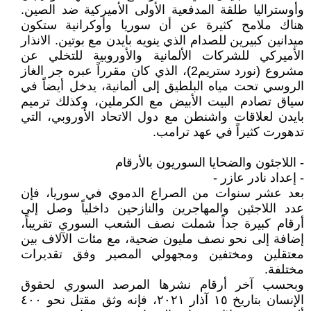
وأوستراليا طلقة المدفعية الأولى الأميركية ضد الصين.
هناك ملامح كثيرة عن أن سوريا وأوكرانية ستكون
ميدانين كبيرين للصدام الذي ينويه بايدن مع بوتين. الانذار
الأميركي للشركات الألمانية والأوروبية للتخلي عن
مشروع (نورد ستريم2)، الذي كان مقرراً عبره جر الغاز
الروسي تحت مياه البلطيق إلى ألمانية، يدخل أيضاً في
سياق تصادم البيت الأبيض مع الكرملين، وكذلك ترميم
بايدن لعلاقات واشنطن مع دول الاتحاد الأوروبي، التي
تدهورت كثيراً في عهد ترامب.
- اللاجئون والضحايا السوريون بالأرقام
- إعداد نادر عازر -
بعد عشر سنوات من الصراع الدموي في سوريا، فإن
عدد اللاجئين والمهاجرين والنازحين داخلياً وصل إلى
أرقام كبيرة جداً شملت نصف الشعب السوري تقريباً،
إضافة إلى نحو نصف مليون ضحية، مع مئات الآلاف بين
معتقلين ومختفين ومجهولي المصير وفق تقديرات
مختلفة.
وبحسب آخر أرقام نشرها المرصد السوري لحقوق
الإنسان بتاريخ ١٥ آذار ٢٠٢١، فإنه وثق مقتل نحو ٤٠٠