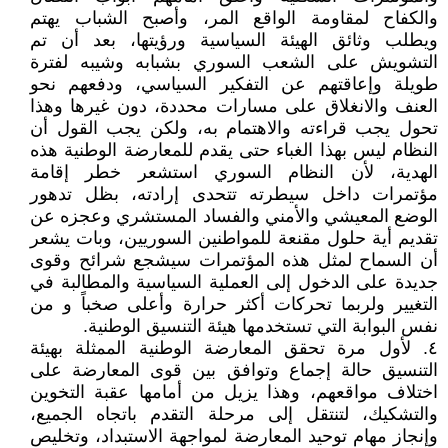
والكفاح لمقاومة الواقع المر، وأصبح الشباب يهتم
ويطلب وثائق الهيئة السياسية ورؤيتها، بعد أن تم
التشويش على الشعب السوري بشبابه وشيبه لفترة
طويلة وإعاقتهم عن التفكير السياسي، ودفعهم نحو
العنف والانغلاق على مسارات محددة، دون غيرها وهذا
تحول يجب قراءته والاهتمام به، ولكن يجب القول أن
النظام ليس بهذا الغباء حتى يقدم للمعارضة الوطنية هذه
الهدية، لأن النظام السوري استشعر خطر إقامة
مؤتمرات داخل سيطرته تتحدى إرادته، بظل تدهور
الوضع المعيشي والأمني والفساد المستشري وعجزه عن
تقديم أية حلول مقنعة للمواطنين السوريين، وبات يشعر
أن السماح لمثل هذه المؤتمرات سيشجع شرائح وقوى
جديدة على الدخول إلى العملية السياسية والمطالبة في
التغيير ولربما تحركات أكثر حرارة وأعلى صخباً و من
نفس البوابة التي تستخدمها هيئة التنسيق الوطنية.
٤. لأول مرة تحقق المعارضة الوطنية الممثلة بهيئة
التنسيق حالة إجماع وتوافق بين قوى المعارضة على
اختلاف مواقعهم، وهذا يزيل من أمامها عقبة التخوين
والتشكيك، لتنتقل إلى مرحلة التقدم باتجاه الجميع،
وإنجاز مهام توحيد المعارضة لمواجهة الاستبداد، وتخليص