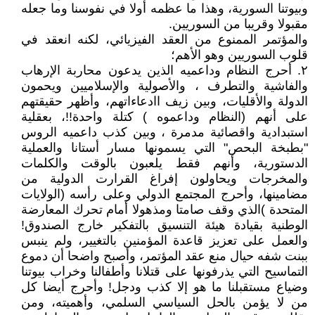
وبيوتنا السورية، وهذا ما عظمه أولا في نفوسنا وما جعله
مقبولا وقريبا من السوريين.
والمؤتمر الممنوع من العقد الفيزيائي، لكنه انعقد في
قلوب السوريين وهو الأهم؛
٢. أحرج النظام وداعميه الذين يدعون محاربة الإرهاب
والفاشية والتطرف ، والأصولية والإسلاميين ويحمون
الدولة والأقليات، وبين زيف اادعاءاتهم، وأظهر حقيقتهم
على أنهم (النظام وداعموه ) كتلة واحدة!!، بعقلية
استبدادية واقصائية مدمرة ، وبين كذب داعميه الروس
"بطبخة البحص" التي يسمونها مسار أستانا والعملية
الدستورية، وأنهم فقط يلعبون بالوقت والكلمات
والمخرجات ويحاولون إفراغ القرارت الدولية من
مضامينها، وأحرج المجتمع الدولي وعلى رأسه (الولايات
المتحدة )الذي وقف صامتا ومذهولا أمام تحرك المعارضة
الوطنية بقيادة هيئة التنسيق بالتفكير خارج الصندوق!
والعمل على تعزيز قاعدة المؤمنين بالتغيير، ولم ينبس
ببنت شفه حيال منع عقد المؤتمر، وأصبح واضحا أن دموع
التماسيح التي يذرفونها على قتلانا وأطفالنا وخراب بيوتنا
وضياع مستقبلنا ما هو إلا كذب ودجل! وأحرج أيضا كل
من لا يؤمن بالحل السياسي السلمي، وأهميته، ومن