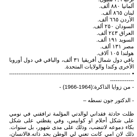
ألمانيا ٨٨٠ ألف.
لبنان ٨٦٥ ألف.
الأردن ٦٦٥ ألف.
السودان ٢٥٠ ألف.
العراق ٢٤٣ ألف.
السويد ١٩١ ألف.
مصر ١٣١ ألف.
هولندا ١٠٥ آلاف.
باقي دول شمال أفريقيا ٣١ ألف، والباقي في دول أوروبا
الأخرى وكندا والولايات المتحدة.
• ------------------------------------------------------------------
-------------
- من زوايا الذاكرة:(1964-1966) -
- الدكتور جون نسطه –
ظلت حادثة فقداني لوالدتي المؤلمة ترافقني في نومي
على شكل أحلام او كوابيس، وفي يقظتي على شكل
بكاء دموعه لاتنضب، وذلك على مدى شهور، بل سنوات.
ذلك لان امي كانت تعني لي الوطن بحد ذاته.فالانسان،