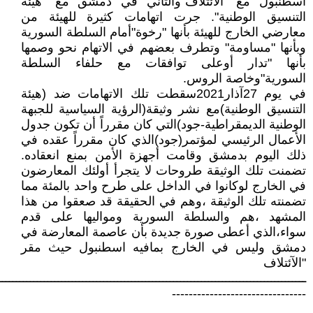
اسطنبول مع "الائتلاف"والثاني في دمشق مع "هيئة
التنسيق الوطنية". جرت اتهامات كثيرة للهيئة من
معارضي الخارج للهيئة بأنها "رخوة"أمام السلطة السورية
وبأنها "مساومة" وتطرف بعضهم في الاتهام نحو وصمها
بأنها "تدار أوعلى توافقات مع حلفاء السلطة
السورية"وخاصة الروس.
في يوم 27آذار2021سقطت تلك الاتهامات ضد (هيئة
التنسيق الوطنية)مع نشر وثيقة(الرؤية السياسية للجبهة
الوطنية الديمقراطية-جود)التي كان مقرراً أن تكون جدول
الأعمال الرئيسي لمؤتمر(جود)الذي كان مقرراً عقده في
ذلك اليوم بدمشق وقامت أجهزة الأمن بمنع انعقاده.
تضمنت تلك الوثيقة طروحات لا يتجرأ أولئك المعارضون
في الخارج لوكانوا في الداخل على طرح واحد بالمئة مما
تضمنته تلك الوثيقة ،وهم في الحقيقة قد صعقوا من هذا
المشهد ،هم والسلطة السورية ومواليها على قدم
سواء،الذي أعطى صورة جديدة بأن عاصمة المعارضة في
دمشق وليس في الخارج بمافيه اسطنبول حيث مقر
"الآئتلاف
ــــــــــــــــــــــــــــــــــــــــــــــــــــــــــــــــــــــــــــــــــــــــ
--------------------------------