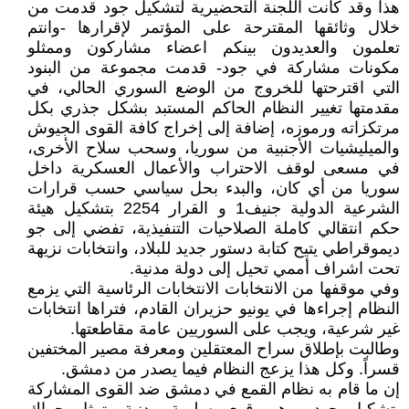
هذا وقد كانت اللجنة التحضيرية لتشكيل جود قدمت من
خلال وثائقها المقترحة على المؤتمر لإقرارها -وانتم
تعلمون والعديدون بينكم اعضاء مشاركون وممثلو
مكونات مشاركة في جود- قدمت مجموعة من البنود
التي اقترحتها للخروج من الوضع السوري الحالي، في
مقدمتها تغيير النظام الحاكم المستبد بشكل جذري بكل
مرتكزاته ورموزه، إضافة إلى إخراج كافة القوى الجيوش
والميليشيات الأجنبية من سوريا، وسحب سلاح الأخرى،
في مسعى لوقف الاحتراب والأعمال العسكرية داخل
سوريا من أي كان، والبدء بحل سياسي حسب قرارات
الشرعية الدولية جنيف1 و القرار 2254 بتشكيل هيئة
حكم انتقالي كاملة الصلاحيات التنفيذية، تفضي إلى جو
ديموقراطي يتيح كتابة دستور جديد للبلاد، وانتخابات نزيهة
تحت اشراف أممي تحيل إلى دولة مدنية.
‏‏وفي موقفها من الانتخابات ‏الانتخابات الرئاسية التي يزمع
النظام إجراءها في يونيو حزيران القادم، فتراها انتخابات
غير شرعية، ويجب على السوريين عامة مقاطعتها.
وطالبت بإطلاق سراح المعتقلين ومعرفة مصير المختفين
قسراً. وكل هذا يزعج النظام فيما يصدر من دمشق.
إن ما قام به نظام القمع في دمشق ضد القوى المشاركة