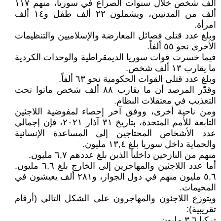
ألف شخص خلال سنوات الصراع في سوريا، منهم ١١٧
ألف من المدنيين، ويشملون ٢٢ ألف طفل و١٤ ألف
امرأة.
وبلغ عدد قتلى فصائل المعارضة والإسلاميين والتنظيمات
الأخرى نحو ٥٥ ألفاً.
فيما خسرت قوات سوريا الديمقراطية والوحدات الكردية
ما يقارب ١٣ ألف شخص.
وبلغ عدد قتلى القوات الحكومية نحو ٦٣ ألفاً.
وقدّر المرصد أن ما يقارب ٨٨ ألف شخص ماتوا تحت
التعذيب في معتقلات النظام.
ومن ناحية أخرى، ووفق آخر إحصاء لمفوضية اللاجئين
التابعة للأمم المتحدة، بتاريخ ٣١ آذار ٢٠٢١، فإن إجمالي
عدد الأشخاص المحتاجين إلى المساعدة الإنسانية
والحماية داخل سوريا بلغ ١٣,٤ مليون.
منهم من النازحين داخلياً الذين بلغ عددهم ٦,٧ مليون.
أما عدد اللاجئين والمهاجرين إلى الخارج بلغ ٦,٦ مليون.
٥,٦ مليون منهم في دول الجوار، و٢٨١ ألف يعيشون في
المخيمات.
ويتوزع اللاجئون والمهاجرون على الشكل التالي (أرقام
تقريبية):
تركيا ٣,٦ مليون.