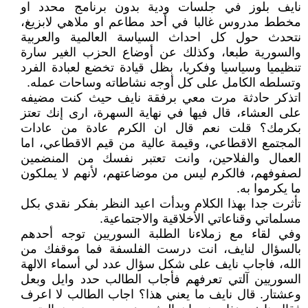
نايف بلوز في جلسات ودية بدون برنامج محدد او
مخطط مدروس غالبا في أحد مطاعم او ملاهي لابزيغ،
نتحدث حول كل احداث السياسة العالمية والعربية
والسورية طبعا، وكذلك عن أوضاع الحزب الغير سارة
تنظيميا وسياسيا وفكريا، بظل قيادة تخضع لعبادة الفرد
وتسلطه الكامل على كل أوجه نشاطاته وساحات عمله.
اتذكر حادثة مرت معي برفقة نايف حيث كنت مضيفه
على العشاء، قال فيها في نهاية السهرة، ارى إنك تعتز
بكرمك؟ قلت نعم قال ان الكرم عادة من عادات
المجتمع الاقطاعي، وقيمة عالية من قيم الاقطاعي، اما
العمال والفلاحين، وانت تعتبر نفسك من المنضمين
لصفوفهم، فالكرم ليس من موضاعتهم، لأنهم لا يملكون
ما يكرموا به.
تأثرت جدا بهذا الكلام وبدأت اعيد النظر بفكر نقدي بكل
مسلماتي وقناعاتي الأخلاقية والاجتماعية.
وفي لقاء مع زملاءنا الطلبة السوريين توجه أحدهم
بالسؤال لنايف، انت درست الفلسفة فما موقفك من
الله، فاجاب نايف على شكل سؤال عدد لي أسماء الالهة
السوريين آلتي تعرفهم فأجاب الطالب حدد وايل وبعل
وعشتار. قال نايف ما يعني هذا؟ اجاب الطالب لا اعرف