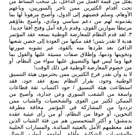
يقلل من قيمة العمل من الداخل، بل سحب البساط من
تحت أقدام الكثيرين ممن تاجر بالسوريين، وباعهم
الأوهام، وسلم قضيتهم إلى الدول، وأصبح مرهونا لها بما
يقدمونه لهم من دعم سياسي ومادي، وأصبح بقاؤهم
مرتبطا بموازين القوى، وقدم بارقة أمل وفتح أفقا جديدا.
٣. لقد قدم النظام للمعارضة الوطنية بمنعه عقد المؤتمر
هدية لا تقدر بثمن! فقد مكنها من العودة إلى حضن شعبها
الدافئ بعد طردها منه بالقوة، عبر تشويه صورتها
وتخوينها وذمها، وإطلاق صفات مسيئة عليها والقول بما
فيها وما ليس فيها والتضييق عليها سواء من النظام، أو
من خصوم المعارضة الوطنية في ذلك الوقت!
لا بد وأن نقدر فرح الكثيرين ممن يحترمون هيئة التنسيق
الوطنية وجود، بقرار النظام بمنع عقد جود، فقد
استطاعت هيئة التنسيق / جود اكتساب ثقة قطاعات
واسعة من الشعب السوري وعن جدارة، وأصبح من
الممكن لكثير من القوى والشخصيات والشباب ممن
ترددوا من المشاركة في المؤتمر مخافة مطرقة
التخوين، أو خوفا من النظام، أو من رأى عبثية عقده
بدمشق! و أكثر المتحمسين هم من فئة الشباب الذين
فقد معظمهم الأمل بالعبثية السائدة، والمسارات الخلبية
والمؤتمرات الشكلية وأغلق أمامهم أبواب النضال