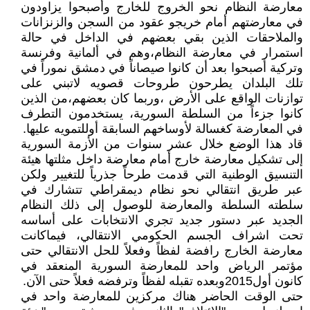
معارضة النظام نحو الخروج للخارج وأصبحوا يزاودون
في معارضتهم أمام خريجو عقود من السجن والزنزانات
والملاحقات الذين بقي بعضهم في الداخل في حالة
استمرار في معارضة النظام،وهم في ألمانية وفرنسة
وتركية أصبحوا بعد أن كانوا صيصاناً في دمشق نموراً في
تلك البلدان يطرحون طروحات قصويه لاتبني على
توازنات الواقع على الأرض ،وربما كان بعضهم،من الذين
كانوا جزءاً من السلطة السورية، يستخدمون التطرف
في المعارضة كغسالة لأوساخهم السابقة أوللتمويه عليها.
قاد هذا الوضع خلال عشر سنوات من الأزمة السورية
إلى تشكيل معارضة خارج أمام معارضة داخل مثلتها هيئة
التنسيق الوطنية التي قدمت طرحاً جذرياً للتغيير ولكن
عبر طريق انتقالي نحو نظام ديمقراطي تتشارك في
سلطته السلطة والمعارضة للوصول إلى ذلك النظام
الجديد عبر دستور جديد تجري الانتخابات على أساسه
تحت اشراف الجسم الحكومي الانتقالي، فيماكانت
معارضة الخارج رافضة لفظاً وفعلاً للحل الانتقالي حتى
مؤتمر الرياض واحد للمعارضة السورية المنعقد في
كانون أول2015وبعده تقبله لفظاً وترفضه فعلاً حتى الآن.
حتى الوقت الحاضر هناك مركزين للمعارضة واحد في