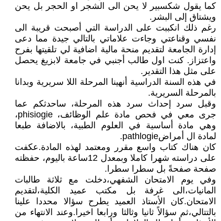
كما يقول شكسبير لا يحن الى الشجر او الحجر بل يحن
ويشتاق إلى البشر.
رغم ذلك انكببت على الدراسة التي أصبحت قريبة الى
نفسي وقناعتي وجاءت علاماتي بالتالي جيدة مما دعى
إدارة الجامعة لتقديم منحة مالية اضافية لي تلقيتها بفرح
واعتزاز. كنت اول طالب أجنبي في جامعة لابزيغ يحصل
على مثل هذا التقدير.
في هذه السنة الدراسية أنهينا المرحلة اللا سريرية وبدانا
بالمرحلة السريرية.
وقبل سرد إحداث سرد هذه المرحلة، ساحدثكم عما
جرى معي في فحص مادة علم الوظائف، phisiogie،
وهي مادة أساسية في العلوم الطبية، بالاضافة طبعا
لمادة ال أمراضpathlogie.
كان هناك كتاب واسع مقرر ومعتمد لهذه المادة.عكفت
على دراسته شهرا كاملا وبمعدل 12ساعة باليوم، حفظته
صفحة صفحةً بل سطرا سطرا.
وفي يوم الامتحان الشفهي،دخلت مع ثلاثة طالبات
المانيات،الى غرفة بل مكتب عميد الكلية،لتقديم
الامتحان.كان الأستاذ العميد يطرح سؤالا محددا علينا
بالتتالي،ثم سؤالاً ثانيا وثالثا ورابعا اخيرا.وعند الانتهاء من