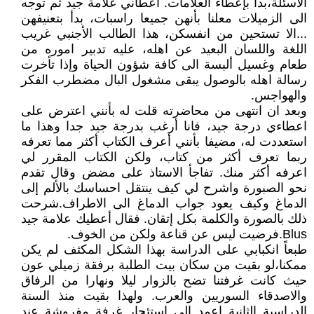
الأسئلة،بدأ بإعطاء العلامات. أعطاني علامة جيد ثم توجه
الى الزميلات معلنا بأنهن جميعا راسبات، بدأ بتعنيفهن
...الا تستحين من انفسكن، هذا الطالب الأجنبي غريب
اللغة واللسان البعيد عن اهله، عليه تدبير اموره من
طعام وغسيل ألبسة الى كافة شؤون الحياة وإذا تأخرت
رسالة اهله بالوصول يبقى مشغول البال مضطرب الفكر
والهواجس.
وبعد ان انتهى من محاضرته قلت له بأنني اعترض على
اعطاءي درجة جيد، فانا أرغب بدرجة جيد جدا وهذا ما
استعددت له، مضيفا بأنني أعرف الكتاب أكثر مما تعرفه
ربما تعرف أكثر من كتاب، ولكن الكتاب المقرر لي
اعرفه أكثر منك. تفاجأ الاستاذ على مضض وقال تقدم
نحو الصبورة واشرح لي كيف ينتقل احساسك بالألم إلى
الدماغ وكيف يعود جواب الدماغ الى الاطراف.شرحت
ذلك بالصورة والكلمة بكل إتقان. فقال أعطيك علامة جيد
Blus.فرضيت ليس عن قناعة ولكن من الخوف.
طبعاً انكبابي على الدراسة بهذا الشكل المكثف لم يكن
ممكنا،لو بقيت من سكان بيت الطلبة برفقة زميلي عون
حيث كانت غرفتنا تضح بالزوار ليلا ونهارا من الرفاق
والاصدقاء السوريين والعرب. ولهذا بقيت منذ السنة
الدراسية الثانية اعمد الى استئجار غرفة مفروشة عند