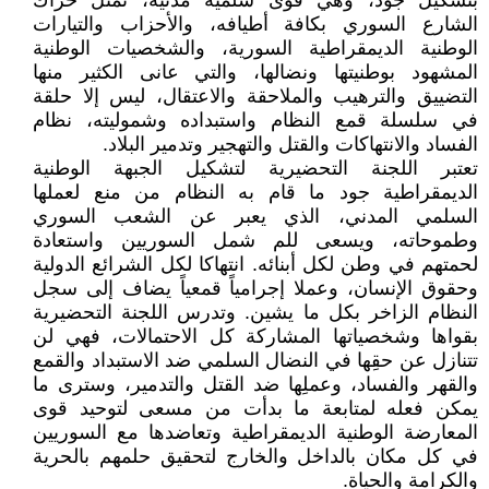
بتشكيل جود، وهي قوى سلمية مدنية، تمثل حراك
الشارع السوري بكافة أطيافه، والأحزاب والتيارات
الوطنية الديمقراطية السورية، والشخصيات الوطنية
المشهود بوطنيتها ونضالها، والتي عانى الكثير منها
التضييق والترهيب والملاحقة والاعتقال، ليس إلا حلقة
في سلسلة قمع النظام واستبداده وشموليته، نظام
الفساد والانتهاكات والقتل والتهجير وتدمير البلاد.
‏تعتبر اللجنة التحضيرية لتشكيل الجبهة الوطنية
الديمقراطية جود ما قام به النظام من منع لعملها
السلمي المدني، الذي يعبر عن الشعب السوري
وطموحاته، ويسعى للم شمل السوريين واستعادة
لحمتهم في وطن لكل أبنائه. انتهاكا لكل الشرائع الدولية
وحقوق الإنسان، وعملا إجرامياً قمعياً يضاف إلى سجل
النظام الزاخر بكل ما يشين. وتدرس اللجنة التحضيرية
بقواها وشخصياتها المشاركة ‏كل الاحتمالات، فهي لن
تتنازل عن حقِها في النضال السلمي ضد الاستبداد والقمع
والقهر والفساد، وعملِها ضد القتل والتدمير، وسترى ما
يمكن فعله لمتابعة ما بدأت من مسعى لتوحيد قوى
المعارضة الوطنية الديمقراطية وتعاضدها مع السوريين
في كل مكان بالداخل والخارج لتحقيق حلمهم بالحرية
والكرامة والحياة.