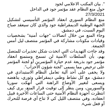
". بيان المكتب الاعلامي لجود
حول منع النظام عقد مؤتمر جود في الداخل
27/3/2021
منع النظام السوري انعقاد المؤتمر التأسيسي لتشكيل
الجبهة الوطنية الديمقراطية جود والذي كان سيعقد صباح
اليوم السبت، في دمشق.
وجاء المنع من خلال اتصالات "جهات أمنية" بشخصيات
وقيادات مكونات مشاركة في المؤتمر منتصف ليل أمس
الجمعة.
وقد جاءت التهديدات التي اتخذت شكل تحذيرات للمتصل
بهم، بأن السلطات الأمنية لن تسمح وستمنع انعقاد
مؤتمر جود بذريعة عدم حيازة المؤتمرين أو لجنة المؤتمر
على ترخيص مما يسمى "لجنة شؤون الأحزاب".
‏ولا يخفى على أحد آلية تعامل النظام الاستبدادي في
دمشق، مع كل نشاط وطني ديمقراطي وثوري، يناهضه
ويسعى لتغيير الأوضاع الراهنة التي أنهكت سوريا
والسوريين، ومن ينظر إلى توقيت قرار المنع، يرى كيف
انتظرت أجهزة النظام الأمنية حتى الساعات الأخيرة قبيل
انعقاده، وفي منتصف الليل كي لا تتاح أي فرصة للتحرك
أو فعل شيء.