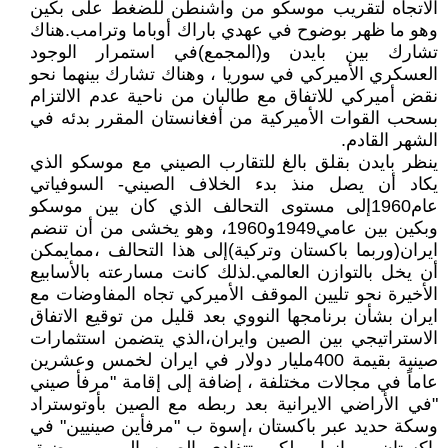
الاتجاه لتقريب موسكو من واشنطن للضغط على بكين
وهو ما ظهر بوضوح في عهدي باراك أوباما وترامب.هناك
تشارك بين بايدن و(المجمع)في استمرار الوجود
العسكري الأميركي في سوريا ، وهناك تشارك بينهما نحو
نقض أميركي للاتفاق مع طالبان من ناحية عدم الالتزام
بسحب القوات الأميركية من أفغانستان المقرر بدئه في
الشهر القادم.
ينظر بايدن بقلق بالغ للتقارب الصيني مع موسكو الذي
يكاد أن يصل منذ بدء الخلاف الصيني- السوفياتي
عام1960إلى مستوى التحالف الذي كان بين موسكو
وبكين بين عامي1949و1960، وهو يخشى من أن تنضم
ايران(وربما باكستان وتركية)إلى هذا التحالف ،ممايمكن
أن يخل بالتوازن العالمي.لذلك كانت مسارعته بالأسابيع
الأخيرة نحو تليين الموقف الأميركي تجاه المفاوضات مع
ايران بشأن برنامجها النووي بعد قليل من توقيع الاتفاق
الاستراتيجي بين الصين وايران،الذي يتضمن استثمارات
صينية بقيمة 400مليار دولار في ايران لخمس وعشرين
عاماً في مجالات مختلفة ، إضافة إلى إقامة "مرفأ صيني
"في الأراضي الايرانية بعد ربطه مع الصين بأوتوستراد
وسكة حديد عبر باكستان ،إسوة ب "مرفأين صينيين" في