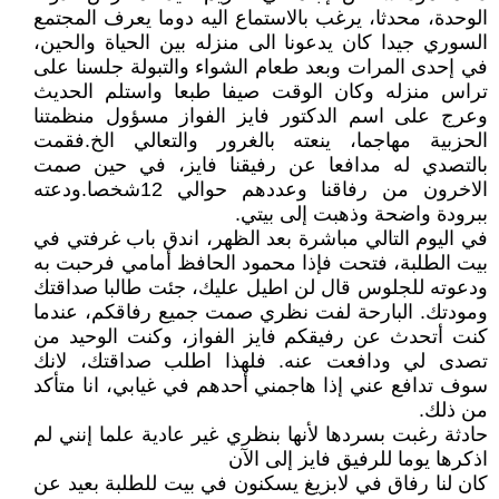
الوحدة، محدثا، يرغب بالاستماع اليه دوما يعرف المجتمع
السوري جيدا كان يدعونا الى منزله بين الحياة والحين،
في إحدى المرات وبعد طعام الشواء والتبولة جلسنا على
تراس منزله وكان الوقت صيفا طبعا واستلم الحديث
وعرج على اسم الدكتور فايز الفواز مسؤول منظمتنا
الحزبية مهاجما، ينعته بالغرور والتعالي الخ.فقمت
بالتصدي له مدافعا عن رفيقنا فايز، في حين صمت
الاخرون من رفاقنا وعددهم حوالي 12شخصا.ودعته
ببرودة واضحة وذهبت إلى بيتي.
في اليوم التالي مباشرة بعد الظهر، اندق باب غرفتي في
بيت الطلبة، فتحت فإذا محمود الحافظ أمامي فرحبت به
ودعوته للجلوس قال لن اطيل عليك، جئت طالبا صداقتك
ومودتك. البارحة لفت نظري صمت جميع رفاقكم، عندما
كنت أتحدث عن رفيقكم فايز الفواز، وكنت الوحيد من
تصدى لي ودافعت عنه. فلهذا اطلب صداقتك، لانك
سوف تدافع عني إذا هاجمني أحدهم في غيابي، انا متأكد
من ذلك.
حادثة رغبت بسردها لأنها بنظري غير عادية علما إنني لم
اذكرها يوما للرفيق فايز إلى الآن
كان لنا رفاق في لابزيغ يسكنون في بيت للطلبة بعيد عن