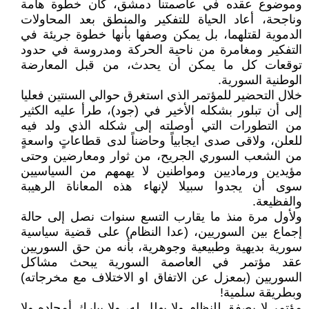
وموضوع عقده في عاصمتنا دمشق، كان خطوة هامة
وناجحة، أعاد الحياة للتفكير والمنطق بعد المحاولات
الدموية لقتلهما، بل يمكن وصفها بأنها خطوة جريئة في
التفكير ومغامرة من ناحية الحركة ومدروسة في حدود
توقعات كل ما يمكن أن يحدث، من قبل المعارضة
الوطنية السورية.
خلال التحضير للمؤتمر الذي استغرق حوالي السنتين فعليا
إلى أن تبلور بشكله الأخير في (جود)، طرأ عليه الكثير
من التطورات التي أوصلته إلى شكله الذي ولد فيه
للعلن، ولاقى صدى ايجابياً وحاضناً لدى قطاعاتٍ واسعةٍ
من الشعب السوري الجريح، من ثوار ومعارضين وحتى
مؤيدين ورماديين ومواطنين لا يهمهم من السياسيين
سوى أن يجدوا سبيلا لإنهاء هذه المعاناة الرهيبة
والفظيعة.
ولأول مرة منذ ما يقارب التسع سنوات نصل إلى حالة
إجماع بين السوريين، (عدا النظام) على قضية سياسية
سورية بديهية وطبيعية وجوهرية، بأنه من حق السوريين
عقد مؤتمر في العاصمة السورية يبحث مشاكل
السوريين (بمعزل عن الاتفاق او الاختلاف مع مخرجاته)
وبطريقة سلمية!
مؤتمر لا يصفق للنظام ولا يهلل له، ولا يبارك أمجاده ولا