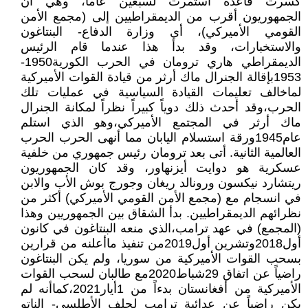
كسرت قاعدة استمرت لسبعين عاماً، وهي أن
الجمهوريون أقرب من الديمقراطيين إلى (مجمع الأمن
القومي الأميركي)، أي وزارة الدفاع- البنتاغون
والاستخبارات، وقد بدأ هذا عندما قام الرئيس
الديمقراطي هاري ترومان في الحرب الكورية1950-
1953بإقالة الجنرال ماك أرثر من قيادة القوات الأميركية
لماخالف تعليمات القيادة السياسية في عمليات تلك
الحرب،وقد أحدث ذلك دوياً كبيراً نظراً لمكانة الجنرال
ماك أرثر في المجتمع الأميركي،وهو الذي استلم
عام1945ورقة استسلام اليابان مما أنهى الحرب الحرب
العالمية الثانية. أتى بعد ترومان رئيس جمهوري من خلفية
عسكرية هو دوايت أيزنهاور، وقد كان الجمهوريون
ريتشارد نيكسون ورونالد ريغان وجورج بوش الأب والابن
في انسجام مع (مجمع الأمن القومي الأميركي) أكثر من
نظرائهم الديمقراطيين. بدأ الشقاق بين الجمهوريين وهذا
(المجمع) في عهد ترامب،الذي منعه البنتاغون في كانون
أول2018وتشرين أول2019من تنفيذ ماأعلنه من قرارين
بسحب القوات الأميركية من سوريا، ولم يكن البنتاغون
راضياً عن اتفاق 29شباط2020مع طالبان لسحب القوات
الأميركية من أفغانستان بدءاً من 1أيار2021،كماأنه لم
يكن راضياً عن عدائية ترامب لحلف الأطلسي- الناتو