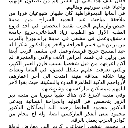
فقال نايف هذا يعني ان البشر هم من يصنعون الهتهم،
وأحيانا على صورتهم ومثالهم.
في ألمانيا الديموقراطية كان طبيبان شيوعيان فروا من
ملاحقة مباحث عبد الحميد السراج ،من مدينة
حمص،وارسلهم الحزب بقصد التخصص في احد فروع
الطب، الاول هو الطبيب زياد الساعاتي،خريج جامعة
دمشق،وعمل في مشفى في مدينة براندنبورغ بالقرب
من برلين،في قسم الجراحة،والاخر هو الدكتور شكر الله
عبد المسيح خريج فرنسا،وعمل في مشفى قريب أيضا
من برلين في قسم أمراض الأنف والاذن والحنجرة. لم
أكن اعرفهم من قبل شخصيا بسبب فارق العمر الكبير،
ولكني تعرفت عليهم بشكل لصيق، في ألمانيا ونشأت
بيننا علاقة صداقة متينة امتدت الى أخر اعمارهم،
لأرواحهم الذكية الطاهرة الهدوء والسكينة. حيث بقوا لأخر
ايامهم متمسكين بماركسيتهم وشيوعيتهم.
وفي مدينة لايبزغ كان هناك طبيباً سوريا من مدينة دير
الزور يتخصص في التوليد والجراحة النسائية ويدعى
الدكتور محمود الحافظ رحمه الله أيضآ.كان الدكتور
محمود يتبنى الفكر الماركسي ايضا، وله اخ محام من
كوادر الحزب يعمل بالرقة.
د. محمود شخص إجتماعي، كريم اليد، معارض لدولة