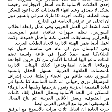
إحدى العائلات الالمانية.كانت أسعار الايجارات رخيصة
بشكل لا يصدق. وعند انتهاء الامتحانات كنت اعود للسكن
ببيت الطلبة، وكانت أجرته 10مارك شرقي بالشهر دون
ان اتخلى عن غرفتي الخاصة في الخارج.
كنت انشط في العمل الحزبي وفي عمل رابطة الطلاب
السوريين، ننظم سهرات ثقافية، تضم الموسيقى
والحزازير ومسابقات أفضل نكتة وأجمل قصيدة. وكنت
اعمل أيضا ضمن الهيئة الادارية لاتحاد الطلاب العرب.
وفي 17نيسان من كل عام في مناسبة حلول عيد
الجلاء،كنا نقيم حفلا كبيرا في قاعة واسعة تضم
المئات،ندعو اليها اساتذتنا الألمان من كل فروع الجامعة
وزملاءنا الالمان ايضا،وندعوا كذلك الهيئات الادارية
للمنظمات الطلابية العربية. نستهل الحفل بالنشيد
السوري يغنيه طاقم من اعضاء رابطتنا، تحت إشراف
الموسيقار نوري رحيباني، ثم كلمة المناسبة كنا نكتبها في
قيادة المنظمة الحزبية ونقوم بترجمتها ويلقيها أحد الزملاء
المتمكن في اللغة الألمانية.وتتخلل الحفل إلقاء كلمات
من الضيوف، وبعض الأغاني العربية، ثم يتاح المجال
للموسيقى الغربية مع الرقص الغربي ايضا.
جرت العادة ان اتقابل ثلاث مرات بالأسبوع مع الرفيق