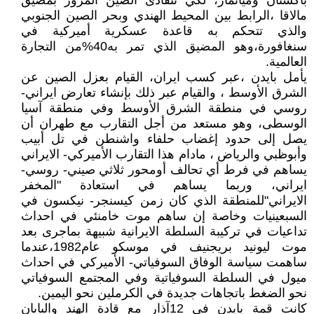
باكستان وميانمار، لكي تتفادى الصين المرور بمضيق
مالاقا ،الرابط بين المحيط الهندي وبحر الصين الجنوبي
والذي تتحكم به قاعدة عسكرية أميركية في
سنغافورة،وهو المضيق الذي تمر به40%من التجارة
العالمية.
يأمل بايدن ،عبر كسب ايران، القيام بعزل الصين عن
الشرق الأوسط ، والقيام عبر ذلك بإنشاء تعارض ايراني-
روسي في منطقة الشرق الأوسط وفي منطقة آسيا
الوسطى، وهو مستعد من أجل التقارب مع طهران أن
يصل إلى حدود إغضاب حلفاء واشنطن في تل أبيب
وأبوظبي والرياض ، مادام هذا التقارب الأميركي- الايراني
يساهم في فرط أي تحالف أومحور ثلاثي صيني- روسي-
ايراني، وربما يساهم في استعادة "المخفر
الايراني"للمنطقة الذي كان زمن كيسنجر- نيكسون في
السبعينيات وخاصة إن ساهم موت خامنئي في احداث
تداعيات في تركيبة السلطة الايرانية شبيهة بماجرى بعد
موت ليونيد بريجنيف في موسكو عام1982،عندما
ساهمت سياسة الوفاق السوفياتي- الأميركي في احداث
ميول في السلطة السوفياتية وفي المجتمع السوفياتي
نحو الضغط باتجاهات جديدة في الكرملين نحو اليمين.
كانت قمة بايدن في 12آذار مع قادة الهند واليابان