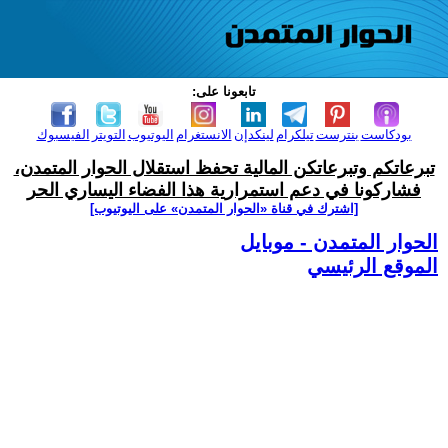
تابعونا على:
بودكاست
بنترست
تيلكرام
لينكدإن
الانستغرام
اليوتيوب
التويتر
الفيسبوك
تبرعاتكم وتبرعاتكن المالية تحفظ استقلال الحوار المتمدن،
فشاركونا في دعم استمرارية هذا الفضاء اليساري الحر
[اشترك في قناة ‫«الحوار المتمدن» على اليوتيوب]
الحوار المتمدن - موبايل
الموقع الرئيسي