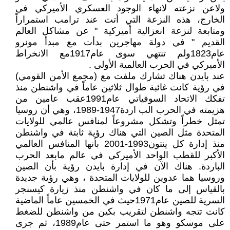
ولاعن نزعته لانهاء الوجود العسكري الأميركي في
الخارج، هذه النزعة التي أتت عند ترامب استمراراً
ومتابعة لنزعة انعزالية أميركية " عن مشاكل العالم
القديم " في دولة مهاجرين بدأت مع مبدأ مونرو
عام1823ولم تنتهي سوى عام1917مع الانخراط
الأميركي في الحرب العالمية الأولى .
عند بايدن هناك تشارك ملفت مع (مجمع الأمن القومي)
في رؤية كانت غائبة طوال ثلاثين عاماً في واشنطن منذ
تفكك الاتحاد السوفياتي عام1991عقب عامين من
هزيمته في الحرب الب اردة1947-1989، وهي أن روسيا
تمثل خطراً وتشكل مشروعاً لمنافس عالمي للولايات
المتحدة مثل الصين التي هناك رؤية ثابتة في واشنطن
منذ إدارة كل ينتون1993-2001 بأنها المنافس العالمي
الأكبر للقطب الواحد الأميركي في عالم مابعد الحرب
الباردة. هناك الآن في إدارة بايدن رؤية بأن الصين
وروسيا هما عدوين للولايات المتحدة ، وهي رؤية جديدة
بالقياس إلى ما كان في واشنطن منذ زيارة كيسنجر
السرية للصين عام1971حيث في الخمسين عاماً الماضية
كانت تتجه واشنطن لتقريب بكين من واشنطن للضغط
على موسكو وهو ما استمر حتى عام1989، ثم جرى