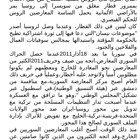
بممرور قطار مغلق من سويسرا إلى روسيا يمر
بالأراضي الألمانية يحمل الساسة المعارضين الروس
للحكم القيصري.
كان لينين في ذلك القطار، وعندما وصل لروسيا أصدر
"موضوعات نيسان"التي دعا فيها إلى ثورة اشتراكية تطيح
بالحكومة المؤقتة واستبدالها بمجالس سوفياتات العمال
والفلاحين والجنود.
في سوريا ما بعد 18آذار2011عندما حصل الحراك
السوري المعارض،اتجه بين صيف وخريف2011الكثير من
المعارضين نحو المغادرة للخارج ومعظمهم لم يكونوا
مطلوبين أمنياً ولاتوجد عليه أخطار،وعملياً في خريف ذلك
العام أصبح مركز المعارضة السورية،مع منافسة من
دمشق عبر (هيئة التنسيق الوطنية)،في اسطنبول عبر
تشكيل"المجلس الوطني "،وهو ما ترافق مع العسكرة
عندما أصبحت تدار التنظيمات المسلحة من تركية مع
تدويل بين محور روسيا-ايران ضد محور الولايات
المتحدة-فرنسة-تركية-الخليج مع تفويض للأتراك بإدارة
الملف السوري لصالح هذا المحور.
منذ ذلك الوقت أصبح أغلب المعارضين السوريين في
الخارج،وقد اتجه الكثيرون من الذين كانوا صامتين عن