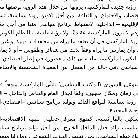
ية جديدة للماركسية، يرونها من خلال هذه الرؤية بوصفها منهجا
قتصاد، والاجتماع، و الثقافة، من أجل تكوين رؤية سياسية، تشم
الإقليمية – الداخلية، لاستنباط برنامج سياسي منها من أجل م
هم لا يرون الماركسية عقيدةً، ولا رؤية فلسفية للنظام الكوني
ة الماركسي في أن يعتقد ما يراه من معتقدات- دينية أو غير دي
، وأن يمارس ما يراه وفقاً لذلك من شعائر وطقوس – أو لا يما
، لتكون الماركسية بناءً على ذلك محصورة في إطار اقتصادي 
سياسي ،في حالة من الفصل بين العقيدة الشخصية والاتجاه
وعي السوري (المكتب السياسي) يتبنَّى الماركسية منهجاً ف
لى زمان ومكان معينين، وفقاً لجدل العام والخاص والداخل – ا
رؤية سياسية للواقع القائم وتوليد برنامج سياسي –اقتصادي-
حلة المحددة.
سكين بالماركسية، كمنهج معرفي-تحليلي للبنية الاقتصادية-ال
لسياسية، زائد جدل الداخل-الخارج، من أجل توليد برنامج سيا
اء خطه السياسي. نحن نسمى الحزب الشيوعي، وما زلنا متمس