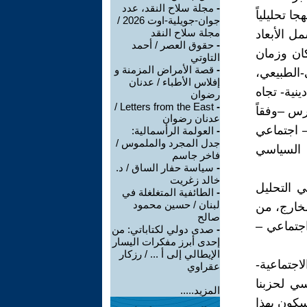
-
مجلة سلاح النقد، عدد
 تحليلياً
جوان-جويلية-اوت 2026 /
مجلة سلاح النقد
ل الأبعاد
-
حقوق العصر / أحمد
كان وزمان
التاوتي
-
قصة الأمراض المزمنة و
-الطبيعي،
إفلاس الأطباء / عدنان
نية- تجاه
رضوان
Letters from the East /
-
رس –وفقاً
عدنان رضوان
– اجتماعي
-
العولمة الرأسمالية:
جدل المجرد والملموس /
 السياسي
فاخر جاسم
-
سياسة حفار الساق / د.
خالد زغريت
ي التحليل
-
الطائفية المتغلغلة في
لبنان / حسين محمود
لخارج، من
صالح
اجتماعي –
-
صدى دولي لكتاباتي: من
إحدى أبرز مفكرات اليسار
الإيطالي إلى أ ... / رزكار
اجتماعية-
عقراوي
سي لحزبنا
المزيد.....
كون بهذا