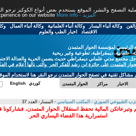
ة التصفح والنشر، الموقع يستخدم بعض أنواع الكوكيز نرجو النق
More info - المزيد
experience on our website
الفن
-
وكالة أنباء اليسار
-
وكالة أنباء العلمانية
-
وكالة أنباء العمال
-
وكا
الاقتصاد
-
اخبار الطب والعلوم
 الرئيسي لمؤسسة الحوار المتمدن
، علمانية، ديمقراطية، تطوعية وغير ربحية
ل مجتمع مدني علماني ديمقراطي حديث يضمن الحرية والعدالة الاجتم
حوار المتمدن على جائزة ابن رشد للفكر الحر والتى نالها أعلام في الفك
م مشاكل تقنية في تصفح الحوار المتمدن نرجو النقر هنا لاستخدام الموقع
كوردي
English
الاخبار
مراكز
الحوار المتمدن
زب الشيوعي السوري - المكتب السياسي
- المسار- العدد 37
 وتبرعاتكن المالية تحفظ استقلال الحوار المتمدن، فشاركونا 
استمرارية هذا الفضاء اليساري الحر