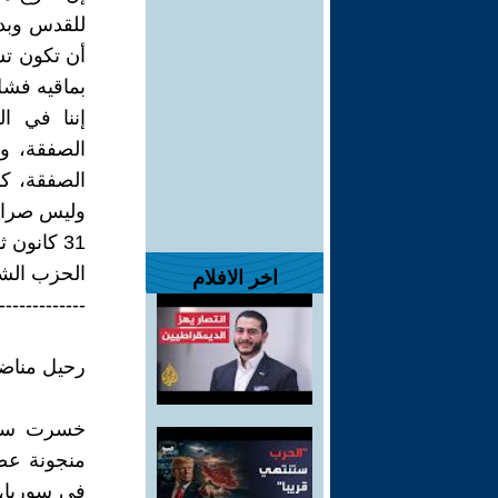
للقدس وبدء
أن تكون تس
بماقيه فشل
إننا في ا
الصفقة، و
الصفقة، ك
وليس صراعاً
31 كانون ثاني2020
الحزب الش
اخر الافلام
-------------
رحيل مناضل:
خسرت سوري
منجونة عضو
في سوريا، 