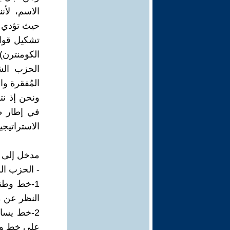
الاسم، لأن
حيث تؤدي ع
تشكيل قوام
الكومنترن) عام
الحزب الش
المُفقرة و
ونحن إذ نتق
في إطار ط
الاستراتيجي
مدخل إلى ا
- الحزب ال
1-خط وطن
النظر عن م
2-خط يسا
على خط وط