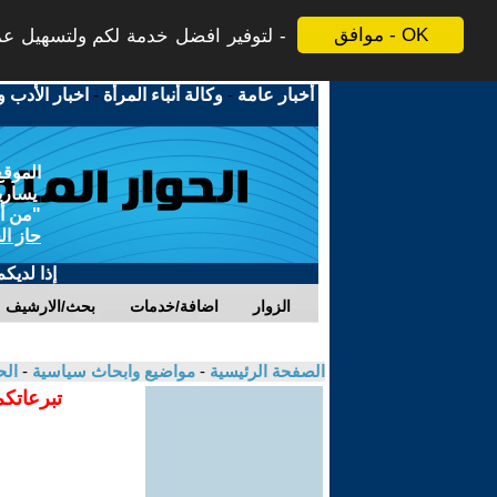
موافق - OK
لتوفير افضل خدمة لكم ولتسهيل عملي
أخبار عامة
-
وكالة أنباء المرأة
-
اخبار الأدب و
الموقع
يسارية
"من أج
حاز ال
إذا لديك
الزوار
اضافة/خدمات
بحث/الارشيف
الصفحة الرئيسية
-
مواضيع وابحاث سياسية
-
الح
تبرعاتكم