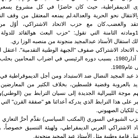
وى الديمقراطية، حيث كان حاضرًا في كل مشروع يسعى
والانتقال نحو الحرية والعدالة.لم يمنعه المعتقل من وقف ال
قد والغضب.كان مع حزب الاتحاد الاشتراكي، أوّل من
دستور1973ومادته الثامنة التي تقول: "حزب البعث هوالقائد للدول
ك استقال الأستاذ عبدالمجيد منجونة من منصبه الوزا ري.
لاتحاد الاشتراكي صفوف "الجبهة الوطنية التقدمية". اعتقل ال
المجيد في آذار1980، بسبب دوره الرئيسي في اضراب المحامين ب
م1989.
ذ عبد المجيد النضال ضد الاستبداد ومن أجل الديموقراطية في
 بالعروبة وقضية فلسطين، بخلاف الكثير من المعارضين 
هم موجة الليبرالية الجديدة إلى نسيان الترابط بين (الوطني)و
خير على هذا الترابط الذي يدركه أعدائنا هو "صفقة القرن" التي
 للكيان الصهيوني.
حزب الشيوعي السوري (المكتب السياسي) نقدِّم أحرَّ التعازي 
د الاشتراكي العربي الديمقراطي، ولهيئة التنسيق خصوصاً، 
يل قامة وطنية مثل الأستاذ عبد المجيد منجونة.