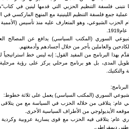
نا نتبنى فلسفة التنظيم الحزبي التي قدمها لينين في كتاب"م
ملية جمع فلسفة التنظيم اللينينية مع المنهج الماركسي في ال
 الحزب الشيوعي، وهو المتعارف عليه منذ تأسيس (الأممية 
1919.
يوعي السوري (المكتب السياسي) يدافع عن المصالح العلي
الكادحين والعاملين بأجر من خلال أجسادهم وأدمغتهم.
دَّم بهذا البرنامج من المفيد القول: إنه ليس خط استراتيجياً 
ويل المدى، بل هو برنامج مرحلي يركز على رؤية مرحلي
ة والتكتيك.
لبرنامج:
شيوعي السوري (المكتب السياسي) يعمل على ثلاثة خطوط:
ي عام: يتلاقى من خلاله الحزب في السياسة مع من يتلاقى
وقعه الأيديولوجي من الأطراف السياسية الأخرى.
ري عام: يتلاقى فيه الحزب مع قوى يسارية عروبية وكردية 
ني ديمقراطي.