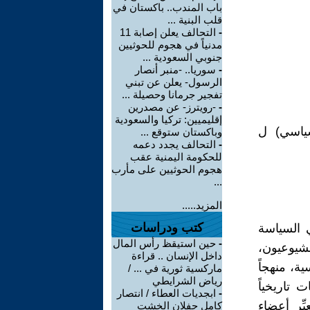
باب المندب.. باكستان في
قلب البنية ...
-
التحالف يعلن إصابة 11
مدنياً في هجوم للحوثيين
جنوبي السعودية ...
-
سوريا.. -منبر أنصار
الرسول- يعلن عن تبني
تفجير جرمانا وحصيلة ...
-
-رويترز- عن مصدرين
إقليميين: تركيا والسعودية
ياسي) ل
وباكستان ستوقع ...
-
التحالف يجدد دعمه
للحكومة اليمنية عقب
هجوم الحوثيين على مأرب
...
المزيد.....
كتب ودراسات
ي السياسة
-
حين استيقظ رأس المال
لشيوعيون،
داخل الإنسان .. قراءة
ية، منهجاً
ماركسية ثورية في ... /
رياض الشرايطي
 تاريخياً
-
ابجديات العطاء / انتصار
ِّر أعضاء
كامل جفلان الخشت