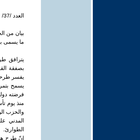
العدد /37/ شباط / فبراير 2020
بيان من ا
ما يسمى ب
يترافق طر
بصفقة القر
يفسر طرحه
يسمح بتمري
فرضته دولة
منذ يوم تأ
والحزب الو
المدني عل
الطوارئ.
إنّ طرح هذ