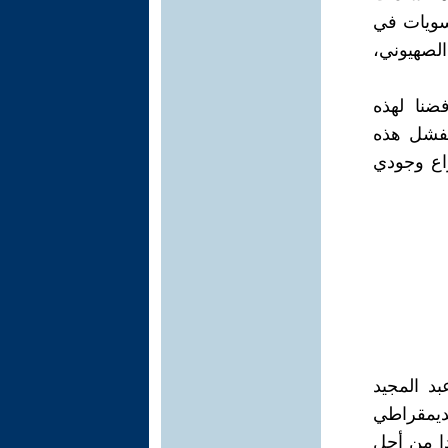
تسويات في
الصهيوني،
ضنا لهذه
يفشل هذه
اع وجودي
د المجيد
لديمقراطي
ا من أجل