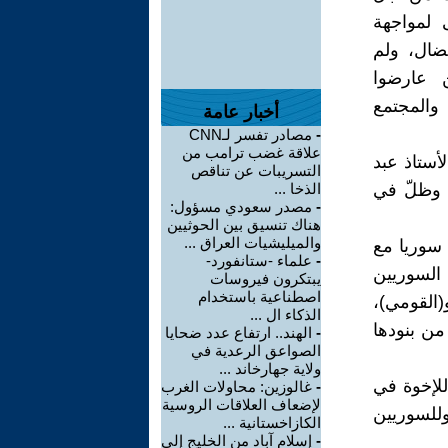
 لمواجهة
نضال، ولم
 عارضوا
ة والمجتمع
أخبار عامة
-
مصادر تفسر لـCNN
علاقة غضب ترامب من
أستاذ عبد
التسريبات عن تناقص
حلب وظلّ في
الذخا ...
-
مصدر سعودي مسؤول:
هناك تنسيق بين الحوثيين
والميليشيات العراق ...
 سوريا مع
-
علماء -ستانفورد-
السوريين
يبتكرون فيروسات
اصطناعية باستخدام
(القومي)،
الذكاء ال ...
 من بنودها
-
الهند.. ارتفاع عدد ضحايا
الصواعق الرعدية في
ولاية جهارخاند ...
للإخوة في
-
غالوزين: محاولات الغرب
لإضعاف العلاقات الروسية
وللسوريين
الكازاخستانية ...
-
إسلام آباد من الخليج إلى