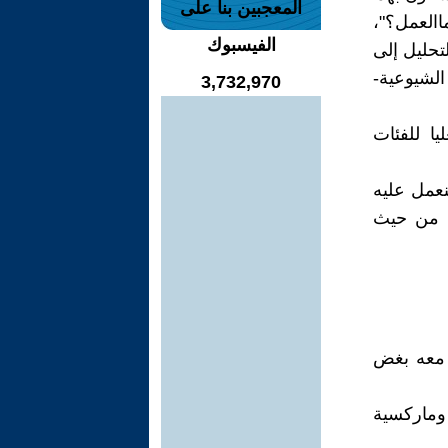
المعجبين بنا على
االعمل؟"،
الفيسبوك
تحليل إلى
الشيوعية-
3,732,970
ا للفئات
لنعمل عليه
ة من حيث
 معه بغض
وماركسية