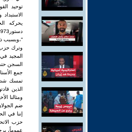
توحيد الق
الاستبداد 
يحركه الح
"،وبسبب ذل
وترك حزب ا
السجن حتى عا
جمع الأستا
تمسك شديد
الذين قادت
ومثالنا الأ
ضم الجولان
إننا في ال
حزب الاتحا
عموماً، برح