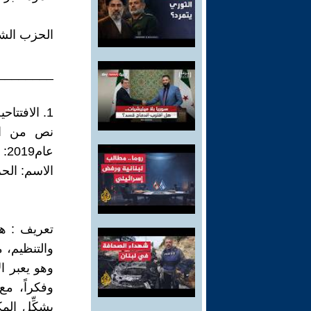
الحزب الش
________
1. الافتتاحية:
نص من ال
عام2019:
الاسم: الح
تعريف : هو
والتنظيم، 
وهو يعبر ال
وفكراً، مع
يشكِّل المك