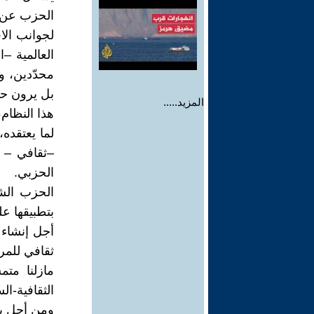
الحزب عن رؤ
لجوانب الا
العالمية –
محدّدين، و
بل يرون حري
المزيد.....
هذا النظام
لما يعتقده
–ثقافي – 
الحزبي.
الحزب الشي
بتطبيقها ع
أجل إنشاء 
ثقافي للمر
مازلنا متم
الثقافية-ا
ومن أجل بن