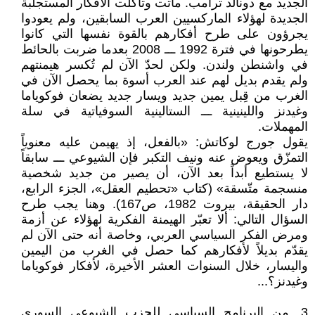
الجديد مع دونالد ترامب. ماتت وتآكلت الأفكار المستجلبة
الجديدة لهؤلاء الماركسيين العرب السابقين، ولم يعودوا
يجرؤون على طرح أفكارهم بالقوة نفسها التي كانوا
يطرحونها في فترة 1992 ـــ 2008 بعدما ضربت بالحائط
في واشنطن ولندن. ولكن لحدّ الآن لم تُكسر هيمنتهم
ولم يقدم بديل لهم عند العرب أسوة بما يحصل الآن في
الغرب من قِبل يمين جديد ويسار جديد يضعان فوكوياما
وغيدنز واللينينية ـــ الستالينية السوفياتية في سلة
المهملات.
يقول جورج لوكاتش: «بالفعل، إذ يهيمن عليه معنوياً
التمزّق ويعوض عنه ونيف التكبر فإن الشيوعي ـــ سابقاً
لا يستطيع أبداً بعد الآن، أن يصير من جديد شخصية
منسجمة متّسقة» (كتاب «تحطيم العقل»، الجزء الرابع،
دار الحقيقة، بيروت 1982، ص167). وهنا يجب طرح
السؤال التالي: ألا تعبّر الهيمنة الفكرية لهؤلاء عن أزمة
ومرض الفكر السياسي العربي، وخاصة أنه حتى الآن لم
يقدّم بديلاً لأفكارهم كما حصل في الغرب من اليمين
واليسار، خلال السنوات العشر الأخيرة، لأفكار فوكوياما
وغيدنز؟...
3. من البرنامج السياسي للحزب الشيوعي السوري