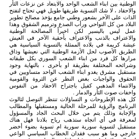
الوطنية بين ابناء الشعب الواحد والابتعاد عن نزعات الثأر
والاحقاد ، لا شك التسوية طريقها طويل فهي تحتاج لتفتح
الذات على الآخر بشعور وطني جامع يؤخذ مصالح تطوير
البلاد من كل النواحي ورأب الصدع وترميم الشقوق وهذا
عمل ليس باليسير لكن اخيراً المصالحة الوطنية
والاعتراف بالذنب والاعتراف بأحقية الآخر في العيش
عيشة كريمة في بلاده الممثلة بالتسوية السياسية هي
الطريق الأصوب لحل الأزمة الوطنية التي نعيشها وذاق
مرارها كل فرد من ابناء الشعب السوري بكل طبقاته
وشرائحه المختلفة بطريقة او بأخرى ، بالنهاية وجود
مستقبل مشرق يغدو ابناء الشعب الواحد متساويين في
الحقوق والواجبات بغض النظر عن الثروة والقومية
والانتماء المذهبي كفيل باجتراح الاحقاد من النفوس
واخفات صوت الثأر والدمار .
كل هذه الإطروحات و التساؤلات تنتظر التوصل لثالوث
البرنامج والرؤية للمرحلة الحالية ومستقبلها والمطالب
والإجابة وذلك يتم من خلال البحث الجاد والمسؤول
لمعرفة في أي اتجاه ستذهب رياح بلادنا فهل هناك
مستقبل لتسوية سورية سورية ام تسوية بضوء أخضر
خارجي وما هو سبب فقدان الخطاب السياسي الواعي