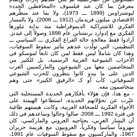
معرفيّ بما كان عند فيلسوف «المحافظين الجدد»
ليوشتراوس (1899 ـــ 1973)، ولا بما عند منظّرهم
الاقتصادي ميلتون فريدمان (1912 ـــ 2006)، ولا بالمسار
الفكري للاشتراكية الديموقراطية منذ بداية تبلورها
الفكري مع إدوارد برنشتاين عام 1898 وصولاً إلى غيدنز.
أرادوا فقط معالجة حالة الفراغ الفكري ـــ السياسي ـــ
التنظيمي، التي تولّدت عندهم بتأثير سقوط السوفيات،
وهذا كان شاملاً ليس فقط لمن كان تابعاً لموسكو في
الأحزاب الشيوعية العربية الرسمية، بل للكثير من
المتخاصمين معها من الشيوعيين والماركسيين العرب
الذين على ما يبدو كانوا ينظّرون للحزب الشيوعي
السوفياتي، كأب أو كـ «الرفيق الكبير» حتى وهم
متخاصمون معه.
- مع هذا، فإن هؤلاء بأفكارهم الجديدة المستجلبة التي
عبّرت عن تحوّلاتهم الجديدة، استطاعوا الهيمنة على
الأجواء الفكرية للصحافة العربية، وكانت هيمنتهم طاغية
في فترة 1992 ـــ 2008. صالوا وجالوا وساعدهم في ذلك
أن اليسار العربي، بجناحيه العروبي والماركسي، كان
مهزوماً سياسياً وفكرياً، العروبيون مع هزيمة حزيران
1967، والماركسيون مع سقوط السوفيات عام 1991،