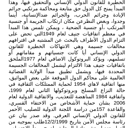
الخطيرة للقانون الدولي الإنساني والتحقيق فيها، وهذا
المبدأ يمنح كل الدول حق متابعة ومحاكمة مرتكبي جرائم
الإبادة وجرائم الحرب، والجرائم ضدالإنسانية، أينما
وجدوا، وبغض النظرعن مكان ارتكاب الجريمة أو جنسية
المرتكب ،أو جنسية الضحية ، ويمكن تلمس هذا المبدأ
في معظم اتفاقيات جنيف لعام 1949التي تحض على
التزام الدول الأطراف بالبحث عن المشتبه في اقترافهم
مخالفات جسيمة وهي الانتهاكات الخطيرة للقانون
الدولي الإنساني أيا كانت جنسياتهم و مقاماتهم أو
تسلمهم، ويؤكد البروتوكول الاضافي لعام 1977الملحق
باتفاقيات جنيف هذا الالتزام ليشمل المخالفات الجسيمة
المحددة فيها، ويشمل تطبيق مبدأ الولاية القضائية
العالمية على محاكم الدول الموقعة على بعض المواثيق،
منها اتفاقية لاهاي 1954 لحماية الممتلكات الثقافية في
حالة النزاع المسلح وبروتوكولها الثاني لعام 1999،
واتفاقية 1984 المناهضة للتعذيب، والاتفاقية الدولية لعام
2006 بشان حماية الأشخاص من الاختفاء القسري،
والقاعدة 157من دراسة اللجنة الدولية للصليب الأحمر
للقانون الدولي الإنساني العرفي. وقد صدر بيان عن
رئاسة مجلس الأمن بتاريخ 12/2/1999طلب بموجبه من