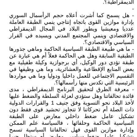
الديمقراطية؟.
-
- هل يسمح كما أشرت أعلاه حجم الرأسمال السوري
بإدارة موازين القوى باتجاه إنتاجي ينمي الطبقة العاملة
عدديا ومعيشيا ويطور البلاد في المجال الديمقراطي
والاقتصادي وينمي المجتمع المدني ويسيده في القرار
السياسي والاقتصادي؟.
- ما هي طبيعة الطبقة السياسية الحاكمة وماهي جذورها
الطبقية السابقة وهل هي الحاكمة فعلاً أم هي عبارة عن
طبقة تؤدي دور الوكيل، أي برجوازية وكيلة طفيلية مع
بعض المنابع الإقطاعية والعشائرية، وما هي وظيفها في
التقسيم الاجتماعي للعمل داخليا ودوليا وما هي مواردها
الرئيسية التي تكدس منها رأسمالها؟.
- معرفة الطرق لتحقيق البرنامج الديمقراطي ، مدى
فائدة تحالفاتنا وهل ستؤدي لعزلة السلطة والضغط عليها
لأخذ البلاد نحو التسوية وفق جنيف 1 والقرارات الدولية
ذات الصلة أم تحركاتنا لا تتجاوز تحشيد قوى فقط دون
تشكيل عامل ضغط داخلي معارض على الطبقة
السياسية الحاكمة وحلفائها ، فالسياسة علم الممكن
وإدارة موازين القوى فهل تحالفاتنا السياسية تسمح
بتشكيل عامل ضغط سياسي معارض أم ستظل حبرا