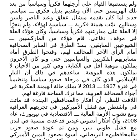
ولم يستطيعا القيام على أرجلهما فكرياً وسياسياً من بعد
تلك الهزيمتين حتى الآن وتقديم بديل فكري ـــ سياسي
جديد لما كان يقدمه ميشال عفلق وعبد الناصر ولينين
وستالين. تمّت هيمنة فكرية ـــ سياسية لهؤلاء، ولم يتجرّأ
إلا القلّة على مقارعتهم فكرياً وسياسياً، وكان هؤلاء القلّة
في موقف دفاعي. قام هؤلاء من الماركسيين ـــ
الشيوعيين السابقين، بسدّ الطرق في المنابر الصحافية
أمام الرأي الآخر المخالف لهم، وفتحوا الطرق أمام
مسايريهم الفكريين والسياسيين حتى ولو كان الأخرون
يملكون موهبة أقل في الكتابة، وفي كثير من الأحيان لا
يملكون هذه الموهبة. ساعدهم في ذلك أن التيار
الإسلامي الذي كان في مرحلة صعود سياسياً وتنظيمياً
في فترة 1967 ـــ 2013 لا يملك حالة الهيمنة الفكرية في
أجواء الصحافة العربية، مما ترك الساحة فارغة لهم.
اللافت للنظر، أن أفكار «المحافظين الجدد» قد ماتت
في واشنطن مع فشل الأميركيين في تجربتهم العراقية
ومع نشوب الأزمة المالية ـــ الاقتصادية في نيويورك، عام
2008، وأنّ أفكار أنطوني غيدنز قد غدت منسية في لندن
مع فشل طوني بلير، ومن ثم عودة صعود حزب
«المحافظين» البريطاني، أسوة بصعود اليمين الأميركي