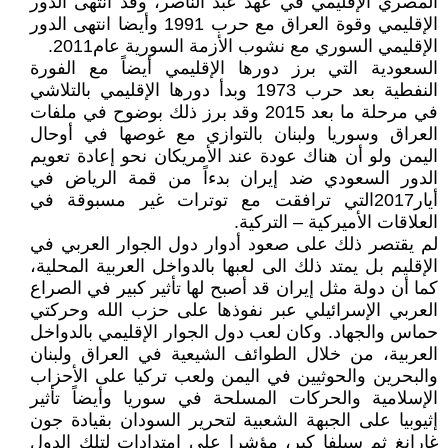
المصري الإقليمي في عهد عبد الناصر، وقد انتهى الدور
الإقليمي وقوة العراق مع حرب 1991 وأيضا انتهى الدور
الإقليمي السوري مع نشوب الأزمة السورية عام2011.
السعودية التي برز دورها الإقليمي أيضاً مع الفورة
النفطية بعد حرب 1973 وبدأ دورها الإقليمي بالتلاشي
في مرحلة ما بعد 2015 وقد برز ذلك بوضوح في ملفات
العراق وسوريا ولبنان بالتوازي مع غوصها في أوحال
اليمن ولو أن هناك عودة عند الأمريكان نحو إعادة تعويم
الدور السعودي ضد إيران بدءاً من قمة الرياض في
أيار2017التي ترافقت مع توترات غير مسبوقة في
العلاقات الأميركية – التركية.
لم يقتصر ذلك على صعود أدوار دول الجوار العربي في
الإقليم بل يمتد ذلك الى لعبها بالدواخل العربية المحلية،
كما أن دولة مثل إيران قد أصبح لها تأثير كبير في الصراع
العربي الإسرائيلي عبر نفوذها على حزب الله وحركتي
حماس والجهاد. وكان لعب دول الجوار الإقليمي بالدواخل
العربية، من خلال الطوائف الشيعية في العراق ولبنان
والبحرين والحوثيين في اليمن ولعب تركيا على الأحزاب
الإسلامية والحركات المسلحة في سوريا وأيضاً تأثير
إثيوبيا على الجبهة الشعبية لتحرير السودان بقيادة جون
غارانغ ثم سيلفا كير، مؤشرا على امتدادات لتلك الدول