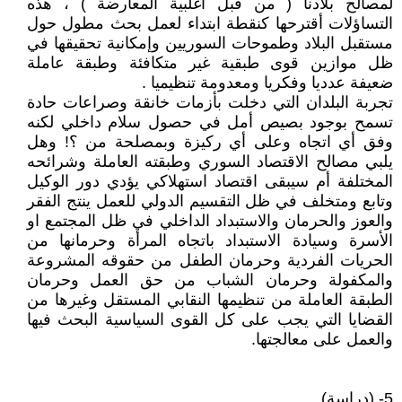
لمصالح بلادنا ( من قبل اغلبية المعارضة ) ، هذه
التساؤلات أقترحها كنقطة ابتداء لعمل بحث مطول حول
مستقبل البلاد وطموحات السوريين وإمكانية تحقيقها في
ظل موازين قوى طبقية غير متكافئة وطبقة عاملة
ضعيفة عدديا وفكريا ومعدومة تنظيميا .
تجربة البلدان التي دخلت بأزمات خانقة وصراعات حادة
تسمح بوجود بصيص أمل في حصول سلام داخلي لكنه
وفق أي اتجاه وعلى أي ركيزة وبمصلحة من ؟! وهل
يلبي مصالح الاقتصاد السوري وطبقته العاملة وشرائحه
المختلفة أم سيبقى اقتصاد استهلاكي يؤدي دور الوكيل
وتابع ومتخلف في ظل التقسيم الدولي للعمل ينتج الفقر
والعوز والحرمان والاستبداد الداخلي في ظل المجتمع او
الأسرة وسيادة الاستبداد باتجاه المرأة وحرمانها من
الحريات الفردية وحرمان الطفل من حقوقه المشروعة
والمكفولة وحرمان الشباب من حق العمل وحرمان
الطبقة العاملة من تنظيمها النقابي المستقل وغيرها من
القضايا التي يجب على كل القوى السياسية البحث فيها
والعمل على معالجتها.
5- (دراسة)