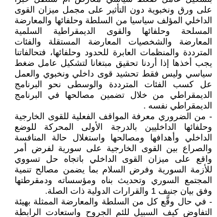
على ورق ونخبوية دون التأثير على مجمل ميزان القوى
الداخلي المؤلف سياسيا من السلطة وحلفائها والمعارضة
المسلحة وحلفائها والقوى الديمقراطية السلمية
المعارضة والشخصيات المعارضة المستقلة والفئات
المترددة والمنظمات العابرة للحدود وحلفائها، فتحالفاتنا
يجب أخذها إذا أردنا تحقيق مبتغانا لتشكيل عامل ضغط
سياسي وليس فقط تحشيد قوى داخلي ونخبوي والعمل
عل كسب الفئات المترددة والوسطى نحو البرنامج
الديمقراطي من خلال تضمين مصالحها في البرنامج
الديمقراطي نفسه .
- من الضروري معرفة المواقف الفعلية للقوى الخارجية
وحلفائها الداخليين بالدرجة الأولى المحركة للوضع
الداخلي وأهدافها ومصالحها واستغلال حالة المنافسة
والصراع بين القوى الخارجية على سورية لفرض أمر
واقع على ميزان القوى الداخلي باتجاه حل تسووي
للأزمة السورية وفرض السلام بما يضمن مصالح تنمية
المجتمع السوري وتحديث بناه ومؤسساته ودمقرطتها
وفق بيان جنيف 1 والقرارات الدولية ذات الصلة.
- في حال وقَّع كل من السلطة والمعارضة الممثلة بهيئة
التفاوض كيف السبيل للئم الجروح واستعادت الرابطة