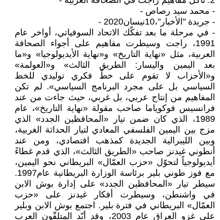
2. تآكل مفاهيم راجت في الصحافة العربية -
- محمد سيد رصاص -
- جريدة "الأخبار"،10نيسان2020 -
- في مرحلة ما بعد تفكّك الاتحاد السوفياتي، أواخر عام
1991، راجت وسيطرت مفاهيم على أجواء الصحافة
العربية، مثل «نهاية التاريخ» و«نهاية الأيديولوجيا» و«ما
بعد اليمين واليسار: الطريق الثالث» و«العولمة»
و«الأحزاب لا تقوم على خطّ فكري توليدي للخط
السياسي بل على مجرد البرنامج السياسي». لم تكن
المفاهيم من إنتاج عربي، بل غربي، حيث جاءت من عند
فرانسيس فوكوياما صاحب مقولة «نهاية التاريخ»، عام
1989، الذي كان ضمن تيار «المحافظين الجدد» الذي
مزج بين اليمين الفلسفي المعادي لتيار الحداثة الغربية،
وبين الليبرالية الجديدة كمذهب اقتصادي، ومن عند
أنطوني غيدنز صاحب «الطريق الثالث»، الذي قدم غطاءً
أيديولوجياً لتحوّل «حزب العمّال» البريطاني نحو اليمين،
مع فوز طوني بلير برئاسة الوزارة البريطانية عام1997.
سيطر تيار «المحافظين الجدد» على إدارة بوش الابن
في واشنطن، وسيطرت أفكار غيدنز على «حزب
العمّال» البريطاني في فترة بلير. اجتمع بوش الابن وبلير
على غزو العراق عام 2003، وقد أيّد المتلقّون العرب