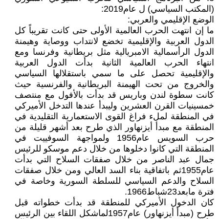
(المكتب السياسي) ل عام2019:
الوضع الإقليمي والعربي:
ما إن انتهت الحرب العالمية الأولى حتى كانت تقريباً كل
الدول العربية والإقليمية تخضع لانتداب ووصاية وهيمنة
الدول الرأسمالية الامبريالية مثل بريطانية وفرنسا ومع
انتهاء الحرب العالمية الثانية بدأت الدول العربية
والإقليمية تحصل على ما سمي باستقلالها السياسي
والخروج من تحت الهيمنة البريطانية والفرنسية حيث
كانت سطوة لندن وباريس قد بدأت بالأفول مع منتصف
خمسينيات القرن العشرين وليبدأ عندها التدخل الأميركي
في المنطقة لملء فراغ القوى الاستعمارية التقليدية في
المنطقة مع مبدأ أيزنهاور الذي طرح بعد أشهر قليلة من
حرب السويس عام1956 ولمواجهة السوفييت في
المنطقة التي كانوا دخلوها من خلال دعم موسكو للرئيس
جمال عبد الناصر من خلال صفقات السلاح التي بدأت
عام1955ثم باتفاقية بناء السد العالي ومن خلال صفقات
السلاح والدعم السياسي للسلطة السورية وخاصة في
فترة مابعد23شباط1966.
كان الدخول الأميركي للمنطقة قد بدأت خطواته قبل
طرح (مبدأ أيزنهاور) عام1957لماشكل اللقاء بين الرئيس