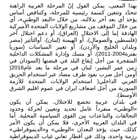
بهذا المعنى، يمكن القول إنّ المرحلة العربية الراهنة
تتحدّد وتتعين كسمة رئيسية للمرحلة، وكتناقض أساس
يؤخذ أي بعد آخر بدلالته، من خلال «البعد الوطني»، أي
من خلال الموقف من مشاريع الولايات المتحدة الأميركية
الهادفة إما إلى الاحتلال (العراق)، أو دعم احتلال آخر
(فلسطين والصومال)، أو الهيمنة (لبنان)، أوالتأثير (مصر
وبلدان الخليج والأردن)، أو تغيير السياسات (سوريا
بفترة2004-2011)، أو مسك وإدارة المشكلات الداخلية
المتفجرة من أجل إيقاع البلد في قبضتها (السودان في
زمن عمر البشير- لبنان في مرحلة ما بعد عام2016(
أومن أجل ضرب نفوذ طرف مضاد عبر استخدام الحريق
العربي الداخلي( استخدام الولايات المتحدة للأزمة
السورية من أجل اضعاف ايران في عموم اقليم الشرق
الأوسط).
في بلدان عربية تخضع للاحتلال، يمكن أن يكون
«الوطني» منفرداً عامل تحديد وتعيين لحركة وحدود
التحالفات والتباعدات بين القوى السياسية المحلية. أما
في البلدان العربية الأخرى، فلا يمكن أن يكون الأمر
كذلك، حيث يؤخذ البعدان «الوطني» و«الديموقراطي»
رزمة واحدة، وذلك في أقطار تعاني غياب الديموقراطية