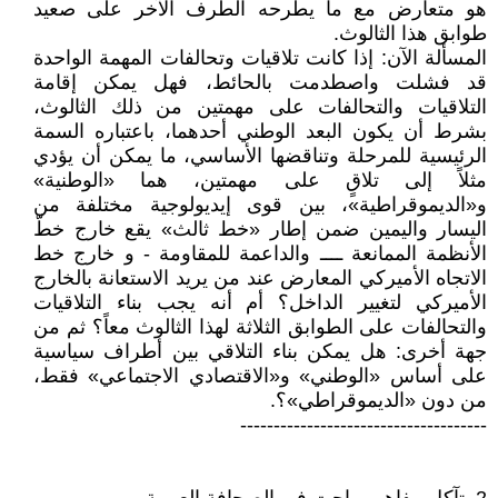
هو متعارض مع ما يطرحه الطرف الآخر على صعيد
طوابق هذا الثالوث.
المسألة الآن: إذا كانت تلاقيات وتحالفات المهمة الواحدة
قد فشلت واصطدمت بالحائط، فهل يمكن إقامة
التلاقيات والتحالفات على مهمتين من ذلك الثالوث،
بشرط أن يكون البعد الوطني أحدهما، باعتباره السمة
الرئيسية للمرحلة وتناقضها الأساسي، ما يمكن أن يؤدي
مثلاً إلى تلاقٍ على مهمتين، هما «الوطنية»
و«الديموقراطية»، بين قوى إيديولوجية مختلفة من
اليسار واليمين ضمن إطار «خط ثالث» يقع خارج خطّ
الأنظمة الممانعة ــــ والداعمة للمقاومة - و خارج خط
الاتجاه الأميركي المعارض عند من يريد الاستعانة بالخارج
الأميركي لتغيير الداخل؟ أم أنه يجب بناء التلاقيات
والتحالفات على الطوابق الثلاثة لهذا الثالوث معاً؟ ثم من
جهة أخرى: هل يمكن بناء التلاقي بين أطراف سياسية
على أساس «الوطني» و«الاقتصادي الاجتماعي» فقط،
من دون «الديموقراطي»؟.
-------------------------------------