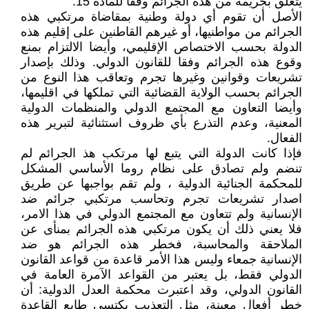
يتعلق بجريمة من هذه الجرائم وفقا للمادة 15.
الأصل أن تقوم أي دولة وطنية بمقاضاة مرتكبي هذه
الجرائم من مواطنيها، أو غيرهم القاطنين على إقليم هذه
الدولة بحسب الاختصاص الإقليمي، وأيضا الالتزام بمنع
وقوع هذه الجرائم وفقا للقانون الدولي. وذلك بإصدار
تشريعات وقوانين وغيرها تجرم وتعاقب هذا النوع من
الجرائم بحسب الولاية القضائية التي تملكها في اقليمها،
وأيضا التعاون مع المجتمع الدولي والمنظمات الدولية
المعنية، وعدم التذرع بأي ظروف استثنائية لتبرير هذه
الفعال.
فإذا كانت الدولة التي يتبع لها مرتكب هذ الجرائم لم
تنضم ولم تصادق على نظام روما الأساسي المشكل
للمحكمة الجنائية الدولية ، ولم تقم بواجبها عن طريق
اصدار تشريعات تجرم وتحاسب مرتكبي جرائم ضد
الإنسانية ولم تتعاون مع المجتمع الدولي في هذا الامر،
فلا يعني ذلك أن يكون مرتكبي هذه الجرائم بمنأى عن
الملاحقة والمحاسبة، فخطر هذه الجرائم هو ضد
الإنسانية جمعاء وليس هذا الأمر قاعدة من قواعد القانون
الدولي فقط، بل يعتبر من القواعد الآمرة العامة في
القانون الدولي، وقد اعتبرت محكمة العدل الدولية: أن
خطر أفعال معينة، مثل التعذيب يكتسي طابع القاعدة