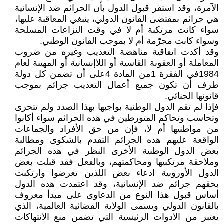
الآمرة، وقد استقر قبول الدول بأن الجرائم ضد الإنسانية
هي جرائم بمقتضى القانون الدولي، ينبغي المعاقبة عليها،
سواء كانت مرتكبة أم لا في وقت النزاعات المسلحة
وسواء كانت مجرّمة أم لا بموجب القانون الوطني.
وقد أكدت اتفاقية مناهضة التعذيب وغيره من ضروب
المعاملة أو العقوبة القاسية أو اللاإنسانية أو المهينة لعام
1984في الفقرة 1من المادة 4على أن تضمن كل دولة
طرف أن تكون جميع أعمال التعذيب جرائم بموجب
قانونها الجنائي.
فإذا لم تقم الدول الوطنية بواجبها بهذا الصدد ولم تتحرى
وتحاسب وتحاكم المتورطين في هذه الجرائم سواء أكانوا
من مواطنيها أم لا، فإن من حق الأفراد والجماعات
الواقعة عليهم هذه الجرائم التقدم بالشكوى ومطالبة
بعض الدول الوطنية الأخرى النظر في هذه الجرائم
وملاحقة مرتكبيها ومحاكمتهم، وبالفعل فقد قبلت بعض
الدول الأوروبية ادعاء بعض اللذين تعرضوا وارتكبت
بحقهم جرائم ضد الإنسانية، وقد اعتمدت هذه الدول
أساس قبول هذا النوع من الدعاوى على مبدأ معروف
بالقانون الدولي ويسمى الولاية القضائية العالمية، الذي
يعتبر من الادوات الرئيسية التي تضمن منع الانتهاكات