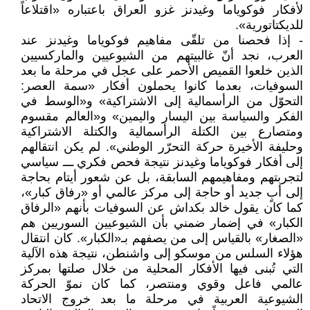
لأفكار فوكوياما وغيدنز غزو العراق باعتباره «اقتلاعاً
للديكتاتورية».
- إذا فحصنا من تلقّى مفاهيم فوكوياما وغيدنز عند
العرب، نجد أنّ غالبيتهم من الشيوعيين والماركسيين
الذين خلعوا القميص الأحمر على عجل في مرحلة ما بعد
السوفيات، بعدما كانوا يحملون أفكار «سمة العصر:
التحوّل من الرأسمالية إلى الاشتراكية» و«الوسط في
الفكر والسياسة بين اليسار واليمين» و«العالم مقسوم
ومتصارع بين الكتلة الرأسمالية والكتلة الاشتراكية
وحليفة الأخيرة حركة التحرّر الوطني». لم يكن انتقالهم
إلى أفكار فوكوياما وغيدنز نتيجة فحص فكري ـــ سياسي
لتجربتهم ومفاهيمهم السابقة، بل عن شعور أيتام بحاجة
إلى أبٍ جديد أو حاجة إلى مركز عالمي أو «رفاق كبار»،
كما كان يقول خالد بكداش عن السوفيات بأنهم «الرفاق
الكبار» في إضمار ضمني بأن الشيوعيين السوريين هم
«الصغار» بالقياس إلى من يصفهم بـ«الكبار». كان انتقال
هؤلاء السلس من موسكو إلى واشنطن، نتيجة هذه الآلية
التي تُبنى فيها الأفكار المحلية من خلال صلتها بمركز
عالمي فاعل وقوي ومنتصر، كما كان نموّ الحركة
الشيوعية العربية في مرحلة ما بعد خروج الاتحاد