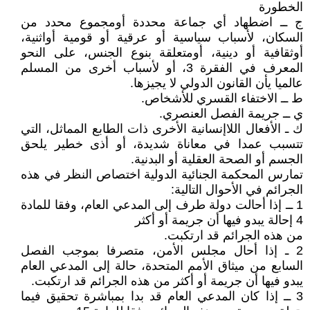
الخطورة
ج ــ اضطهاد أي جماعة محددة أومجموع محدد من
السكان، لأسباب سياسية أو عرقية أو قومية أواثنية،
أوثقافية أو دينية، أومتعلقة بنوع الجنس، على النحو
المعرف في الفقرة 3، أو لأسباب أخرى من المسلم
عالميا يأن القانون الدولي لا يجيزها.
ط ــ الاختفاء القسري للأشخاص.
ي ــ جريمة الفصل العنصري.
ك ـ الأفعال اللاإنسانية الأخرى ذات الطابع المماثل، التي
تتسبب عمدا في معاناة شديدة، أو أذى خطير يلحق
الجسم أو الصحة العقلية أو البدنية.
تمارس المحكمة الجنائية الدولية اختصاص النظر في هذه
الجرائم في الأحوال التالية:
1 ــ إذا أحالت دولة طرف إلى المدعي العام، وفقا للمادة
4 إحالة يبدو فيها أن جريمة أو أكثر
من هذه الجرائم قد ارتكبت.
2 ـ إذا أحال مجلس الأمن، متصرفا بموجب الفصل
السابع من ميثاق الأمم المتحدة، حالة إلى المدعي العام
يبدو فيها أن جريمة أو أكثر من هذه الجرائم قد ارتكبت.
3 ــ إذا كان المدعي العام قد بدا بمباشرة تحقيق فيما