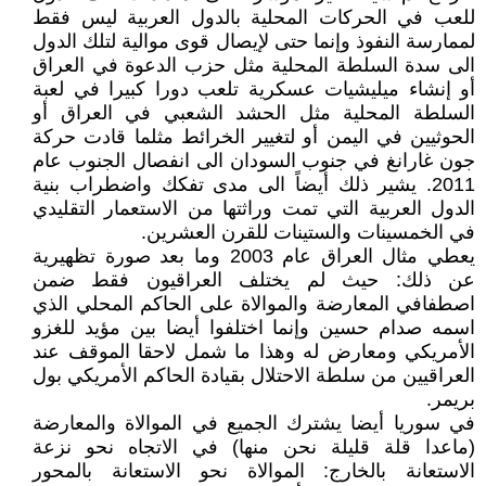
للعب في الحركات المحلية بالدول العربية ليس فقط
لممارسة النفوذ وإنما حتى لإيصال قوى موالية لتلك الدول
الى سدة السلطة المحلية مثل حزب الدعوة في العراق
أو إنشاء ميليشيات عسكرية تلعب دورا كبيرا في لعبة
السلطة المحلية مثل الحشد الشعبي في العراق أو
الحوثيين في اليمن أو لتغيير الخرائط مثلما قادت حركة
جون غارانغ في جنوب السودان الى انفصال الجنوب عام
2011. يشير ذلك أيضاً الى مدى تفكك واضطراب بنية
الدول العربية التي تمت وراثتها من الاستعمار التقليدي
في الخمسينات والستينات للقرن العشرين.
يعطي مثال العراق عام 2003 وما بعد صورة تظهيرية
عن ذلك: حيث لم يختلف العراقيون فقط ضمن
اصطفافي المعارضة والموالاة على الحاكم المحلي الذي
اسمه صدام حسين وإنما اختلفوا أيضا بين مؤيد للغزو
الأمريكي ومعارض له وهذا ما شمل لاحقا الموقف عند
العراقيين من سلطة الاحتلال بقيادة الحاكم الأمريكي بول
بريمر.
في سوريا أيضا يشترك الجميع في الموالاة والمعارضة
(ماعدا قلة قليلة نحن منها) في الاتجاه نحو نزعة
الاستعانة بالخارج: الموالاة نحو الاستعانة بالمحور