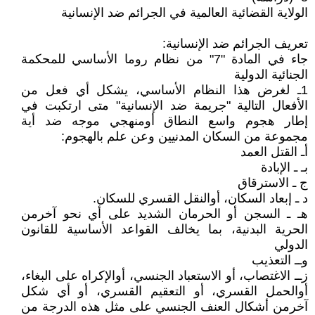
الولاية القضائية العالمية في الجرائم ضد الإنسانية
تعريف الجرائم ضد الإنسانية:
جاء في المادة "7" من نظام روما الأساسي للمحكمة
الجنائية الدولية
1ـ لغرض هذا النظام الأساسي، يشكل أي فعل من
الأفعال التالية "جريمة ضد الإنسانية" متى ارتكبت في
إطار هجوم واسع النطاق أومنهجي موجه ضد أية
مجموعة من السكان المدنيين وعن علم بالهجوم:
أـ القتل العمد
بـ ـ الإبادة
ج ـ الاسترقاق
د ـ إبعاد السكان، أوالنقل القسري للسكان.
هـ ـ السجن أو الحرمان الشديد على أي نحو آخرمن
الحرية البدنية، بما يخالف القواعد الأساسية للقانون
الدولي
وــ التعذيب
زــ الاغتصاب، أو الاستعباد الجنسي، أوالإكراه على البغاء،
أوالحمل القسري، أو التعقيم القسري، أو أي شكل
آخرمن أشكال العنف الجنسي على مثل هذه الدرجة من