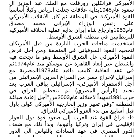
الأميركي فرانكلين روزفلت مع الملك عبد العزيز آل
سعود عام1945بداية علاقات جعلت الرياض وكيلاً أساسياً
للقوة الأميركية في المنطقة ثم كان الانقلاب الأميركي
على رئيس الوزراء الإيراني محمد مصدق
عام1953وارجاع شاه إيران بداية عملية الخلافة الأميركية
للبريطانيين في منطقة الشرق الأوسط.
استخدمت مناخات الحرب الباردة من قبل الأمريكان
لتحجيم النفوذ السوفياتي في المنطقة ومن أجل فرض
النفوذ الأميركي عل الشرق الأوسط وهو ما نجحت فيه
واشنطن عبر إبعاد القاهرة عن موسكو منذ عام1974ثم
في عقد اتفاقية كامب دافيد عام1978المصرية مع
إسرائيل لإخراج مصر من الصراع العربي الإسرائيلي من
أجل الاستفراد الأميركي- الإسرائيلي بباقي العرب بعد
تحييد (الرأس المصري) ثم بتحطيم العراق في
حرب1991تمهيداً لاحتلاله عام2003من "أجل إعادة صياغة
المنطقة "وفق تعبير وزير الخارجية الأميركي كولن باول
قبل أسابيع من بدء الغزو الأميركي للعراق.
قاد فراغ القوة عند العرب إلى صعود قوة دول الجوار
الإقليمي في إيران وتركيا وأثيوبيا، وبدأ ذلك مع ضعف
الدور المصري في عهد السادات بالقياس الى الدور