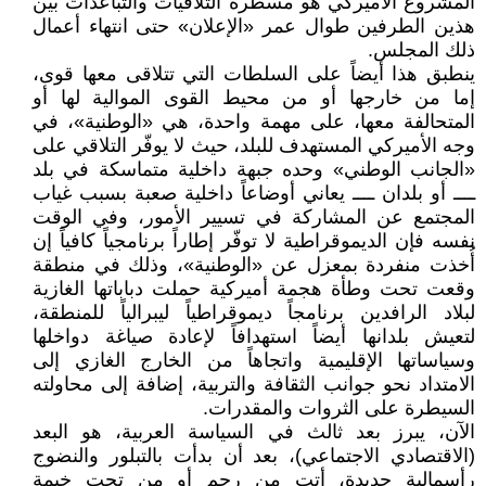
المشروع الأميركي هو مسطرة التلاقيات والتباعدات بين
هذين الطرفين طوال عمر «الإعلان» حتى انتهاء أعمال
ذلك المجلس.
ينطبق هذا أيضاً على السلطات التي تتلاقى معها قوى،
إما من خارجها أو من محيط القوى الموالية لها أو
المتحالفة معها، على مهمة واحدة، هي «الوطنية»، في
وجه الأميركي المستهدف للبلد، حيث لا يوفّر التلاقي على
«الجانب الوطني» وحده جبهة داخلية متماسكة في بلد
ــــ أو بلدان ــــ يعاني أوضاعاً داخلية صعبة بسبب غياب
المجتمع عن المشاركة في تسيير الأمور، وفي الوقت
نفسه فإن الديموقراطية لا توفّر إطاراً برنامجياً كافياً إن
أُخذت منفردة بمعزل عن «الوطنية»، وذلك في منطقة
وقعت تحت وطأة هجمة أميركية حملت دباباتها الغازية
لبلاد الرافدين برنامجاً ديموقراطياً ليبرالياً للمنطقة،
لتعيش بلدانها أيضاً استهدافاً لإعادة صياغة دواخلها
وسياساتها الإقليمية واتجاهاً من الخارج الغازي إلى
الامتداد نحو جوانب الثقافة والتربية، إضافة إلى محاولته
السيطرة على الثروات والمقدرات.
الآن، يبرز بعد ثالث في السياسة العربية، هو البعد
(الاقتصادي الاجتماعي)، بعد أن بدأت بالتبلور والنضوج
رأسمالية جديدة، أتت من رحم أو من تحت خيمة