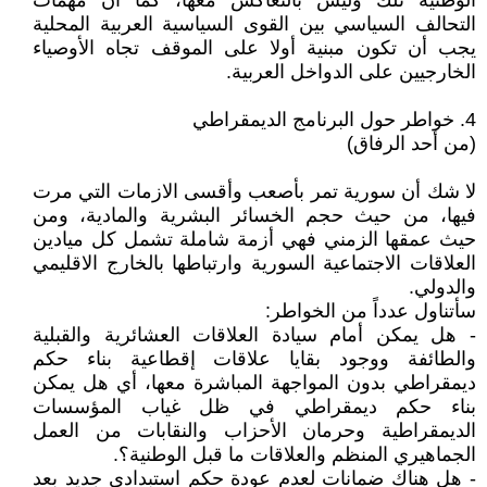
الوطنية تلك وليس بالتعاكس معها، كما أن مهمات
التحالف السياسي بين القوى السياسية العربية المحلية
يجب أن تكون مبنية أولا على الموقف تجاه الأوصياء
الخارجيين على الدواخل العربية.
4. خواطر حول البرنامج الديمقراطي
(من أحد الرفاق)
لا شك أن سورية تمر بأصعب وأقسى الازمات التي مرت
فيها، من حيث حجم الخسائر البشرية والمادية، ومن
حيث عمقها الزمني فهي أزمة شاملة تشمل كل ميادين
العلاقات الاجتماعية السورية وارتباطها بالخارج الاقليمي
والدولي.
سأتناول عدداً من الخواطر:
- هل يمكن أمام سيادة العلاقات العشائرية والقبلية
والطائفة ووجود بقايا علاقات إقطاعية بناء حكم
ديمقراطي بدون المواجهة المباشرة معها، أي هل يمكن
بناء حكم ديمقراطي في ظل غياب المؤسسات
الديمقراطية وحرمان الأحزاب والنقابات من العمل
الجماهيري المنظم والعلاقات ما قبل الوطنية؟.
- هل هناك ضمانات لعدم عودة حكم استبدادي جديد بعد