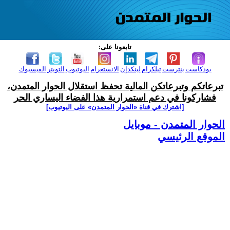
تابعونا على:
بودكاست
بنترست
تيلكرام
لينكدإن
الانستغرام
اليوتيوب
التويتر
الفيسبوك
تبرعاتكم وتبرعاتكن المالية تحفظ استقلال الحوار المتمدن،
فشاركونا في دعم استمرارية هذا الفضاء اليساري الحر
[اشترك في قناة ‫«الحوار المتمدن» على اليوتيوب]
الحوار المتمدن - موبايل
الموقع الرئيسي