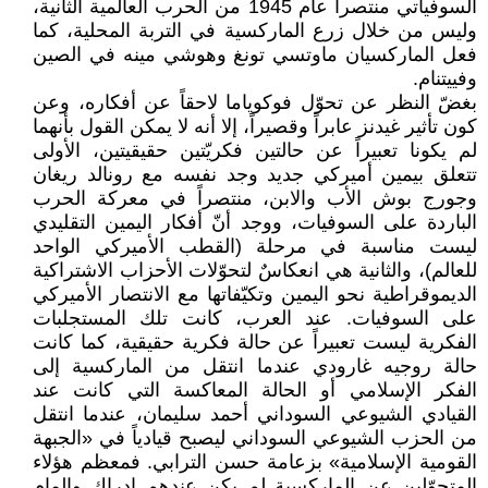
السوفياتي منتصراً عام 1945 من الحرب العالمية الثانية،
وليس من خلال زرع الماركسية في التربة المحلية، كما
فعل الماركسيان ماوتسي تونغ وهوشي مينه في الصين
وفييتنام.
بغضّ النظر عن تحوّل فوكوياما لاحقاً عن أفكاره، وعن
كون تأثير غيدنز عابراً وقصيراً، إلا أنه لا يمكن القول بأنهما
لم يكونا تعبيراً عن حالتين فكريّتين حقيقيتين، الأولى
تتعلق بيمين أميركي جديد وجد نفسه مع رونالد ريغان
وجورج بوش الأب والابن، منتصراً في معركة الحرب
الباردة على السوفيات، ووجد أنّ أفكار اليمين التقليدي
ليست مناسبة في مرحلة (القطب الأميركي الواحد
للعالم)، والثانية هي انعكاسٌ لتحوّلات الأحزاب الاشتراكية
الديموقراطية نحو اليمين وتكيّفاتها مع الانتصار الأميركي
على السوفيات. عند العرب، كانت تلك المستجلبات
الفكرية ليست تعبيراً عن حالة فكرية حقيقية، كما كانت
حالة روجيه غارودي عندما انتقل من الماركسية إلى
الفكر الإسلامي أو الحالة المعاكسة التي كانت عند
القيادي الشيوعي السوداني أحمد سليمان، عندما انتقل
من الحزب الشيوعي السوداني ليصبح قيادياً في «الجبهة
القومية الإسلامية» بزعامة حسن الترابي. فمعظم هؤلاء
المتحوّلين عن الماركسية لم يكن عندهم إدراك وإلمام