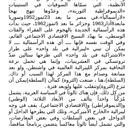
الأنظمة، التي سمّاها السوفيات في الستينيات
«الديموقراطية الثورية»، وعدّوها تنهج نهجاً
«لارأسمالياً»،في مصر ما بعد 23تموز1952وسوريا
مابعد8آذار1963 وجزائر ما بعد 5تموز1962، حيث بدأت
هذه الرأسمالية الجديدة بالهجوم على الفقراء والفئات
الوسطى، ما يهدّد النسيج الاقتصادي الاجتماعي القائم،
وفي الوقت نفسه فإنها ــــ أي هذه الرأسمالية ــــ لا
يمكن أن تبني «ليبرالية في بلد واحد» على طراز
«الاشتراكية في بلد واحد» التي طرحها ستالين ضدّ
تروتسكي في العشرينيات، وإنما هي تحمل نزعة
التحاقية بمركز الليبرالية العالمية في واشنطن، ولو بعد
ممانعة وصدام مع هذا المركز لهذا السبب أو ذاك.
(السلطة)،هنا ، صنعت (الثروة) كماأن (السلطة)يمكن أن
تنزع (الثروة)وتنقلب عليها ولوبعد فترة .
من كل ذلك، فإن هناك ثالوثاً في السياسة العربية، يشمل
مُرَكّباً واحداً يتألف من الأبعاد الثلاثة: (الوطني)
و(الديموقراطي) و(الاقتصادي الاجتماعي)، يقف في وجه
ليبرالية «الخارج الأميركي»، وتلك التي يطرحها الداخل أو
الدواخل في بعض السلطات وفي بعض المعارضات،
والتي تشمل أيضاً ثالوثاً معاكساً يتضمن برنامجاً مناقضاً،