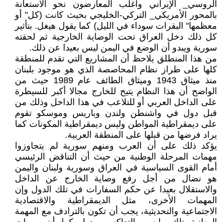
الروسي_ الإيراني وأغلب المعارضون نحو الاستعانة
بالمحور الأمريكي_ التركي-الخليجي بحيث كانت (كل" أو
معظمها" البقرات سوداء في الليل) كما يقول هيغل. بتأثير
كل ذلك دخل العراق تحت الوصاية الخارجية ثم لحقته
سورية ويبدو أن الوضع في اليمن ليس بعيدا عن ذلك.
من هذا المنطلق يلاحظ أن المشاريع التي تقدم للمنطقة
كلها على طراز نظام المحاصصة الذي هو موجود بلبنان
منذ ميثاق 1943 وميثاق الطائف عام 1989 حيث من
الواضح أن هذا النظام يتيح للخارج مجالا أكبر للسيطرة
على الداخل العربي أو للتلاعب في هذا الداخل وذلك من
قبل دول في واشنطن ولندن وباريس وموسكو تقوم
على ديمقراطية المواطن وليس ديمقراطية المكونات كما
يراد فرضها من قبلها على المنطقة العربية.
يؤكد ذلك على أن العرب ومنهم سورية لم يتجاوزوا
مهمات المرحلة الوطنية من حيث أن التناقض الرئيسي
أمام القوى السياسية في العراق وسورية ولبنان واليمن
هو نضال من أجل رفع وصاية الخارج عن الداخل
والاستقلال بعيدا عن حكم السفارات في تلك الدول وإن
المهمات الأخرى، مثل الديمقراطية والاقتصادية
الاجتماعية والتحديثية، يجب أن تكون بالترادف مع المهمة