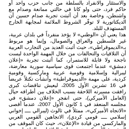
والاستئثار والانفراد بالسلطة من جانب حزب واحد أو
حاكم فرد، حتى ولو كانا في حالتي ممانعة وصدام مع
واشنطن، وخاصة بعد أن أثبتت تجربة صدام حسين أن
الديكتاتورية لا توفّر الشروط الملائمة لمجابهة الخارج
المستهدف للبلد.
هذا يعني أن «الوطني» لا يؤخذ منفرداً في بلدان عربية،
غير فلسطين والعراق والصومال، وإنما هو مربوط
بـ«الديموقراطي»، حيث أثبت العديد من التجارب العربية
أن التلاقيات والتحالفات من خلال المهمة الواحدة ليست
ناجحة ولا قابلة للاستمرار، كما أثبتت تجربة «إعلان
دمشق» عندما اجتمعت قوى سياسية سورية معارضة،
ليبرالية وإسلامية وقومية عربية وماركسية وقومية
كردية، على مهمة «الديموقراطية» وأنشأت تكتلاً عريضاً
في 16 تشرين الأول 2005، ليعيش تناقضات كبرى
رافقت مسيرته اللاحقة بسبب الخلاف بين أطرافه حيال
(العامل الأميركي)، حتى انفجر «إعلان دمشق» في
مجلسه المنعقد في 1 كانون الأول 2007، عندما أقصى
«الاتجاه الأميركي»، ممثلاً في ثالوث (ليبرالي ــــ إخواني
إسلامي ــــ قومي كردي)، الاتجاهين القومي العربي
والماركسي من قيادة «الإعلان»، حيث كان الموقف من