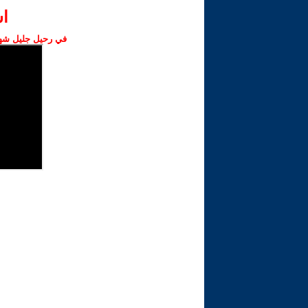
ا‫
في رحيل جليل شهبا