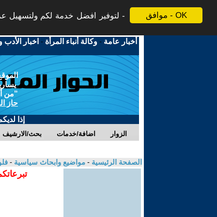
موافق - OK
لتوفير افضل خدمة لكم ولتسهيل عملي
أخبار عامة
-
وكالة أنباء المرأة
-
اخبار الأدب و
الموقع
يسارية
"من أج
حاز ال
إذا لديك
الزوار
اضافة/خدمات
بحث/الارشيف
الصفحة الرئيسية
-
مواضيع وابحاث سياسية
-
فلو
تبرعاتكم