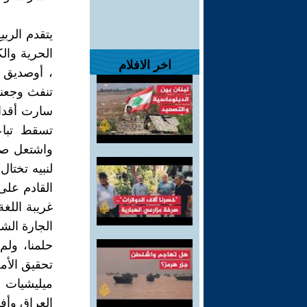
يتقدم الربي
الحرية والك
اخر الافلام
، أوصديق 
تنفث وجعنا
سارت أقدام
تسقط تباعا
واشتعل صوت
لنبيه تختال
القادم على
غريبة اللغة
الجارة الشم
حلمنا، ولم
تحقيق الأ
ميليشيات ت
العراق وأف