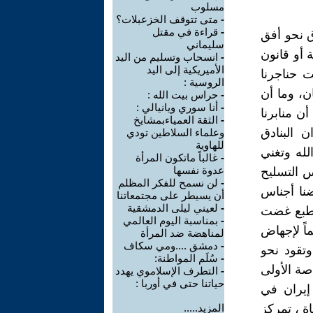
مسلوب
-
متى تتوقف الخزعبلات؟
-
قراءة في مقتل
اق نحو أفق
سليماني
 أو قانون
-
انسحاب وتسليم من اليد
الأميريكية إلى اليد
 حناجرنا
الروسية :
ن، وما أن
-
حراس بيت الله :
-
أنا سوري ويانيالي :
ن منابرنا
-
الثقة العمياءبمشايخ
ن البنادق
وعلماء السلاطين تودي
للهاوية
لله وتغني
-
غالباً ماتكون المرأة
عدوة نفسها
وس التسليح
-
لن نسمح للفكر المظلم
ضنا أجناس
أن يسيطر على مجتمعاتنا
-
لعيني ليلى الدمشقية
بالطبع غضت
-
بمناسبة اليوم العالمي
اً لإجهاض
لمناهضة ضد المرأة
-
دمشق ....ومي سكاف
وتقود نحو
-
سُلَم المواطنة:
ة الأولى
-
التطرف الإسلاموي يهدد
حياتنا حتى في أوربا :
 إيران في
ة ، تمركز
المزيد.....