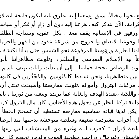
ع نحونا مختالاً، سبق وسعينا إليه نطرق بابه ليكون فاتحة انطل
رامة، الآن نتذكر كيف هرعنا إليه دون أي زادٍ أو فكر أو سياسة
ورفيق في الإنسانية يقف معنا ، بكل عفوية وسذاجة انطلقت
 وجوعنا للانعتاق والخروج من شرنقة عقود من القهر والحرما
نا العارية ورؤوسنا المرفوعة نحو الشمس حتى بدأنا نكتشف أ
ً بيد الإسلام السياسي والسلفي، وتلونت مظاهراتنا بألوا
 الرصاص بحجة حمايتنا....إلى أن بدأت رايات تهتف باسم ا
 بين متظاهرينا، ونحن نسقط كالمٌنَومين أوالمُخَدَّرين في كاب
 مركبات البترول وأمواله ،تلونت معارضتنا وأصبحت تحتل أر
 واللكنة ،بعيدة الهدف والغاية عما نريده ونبغيه من ثورتنا ، 
الية تركيا النظر عن دخول هذه الأجناس، كان مال البترول كريم
 يكن لدينا قيادة سياسية معارِضة تستطيع أن تصحح الخطأ 
مل، أحزاب مشرذمة ضعيفة وسلطة متوحشة تدعمها منذ الرصاص
ابعة لإيران " كحزب الله وغيره من الميليشيات التي ربتها
غانستان وغيرها" ، وراحت مطحنة الموت والدمار تحطم كل حيا