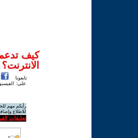
كيف تدعم-
الانترنت؟
تابعونا
على:
الفيسب
رأيكم مهم للج
للاطلاع وإضافة
تعليقات الف