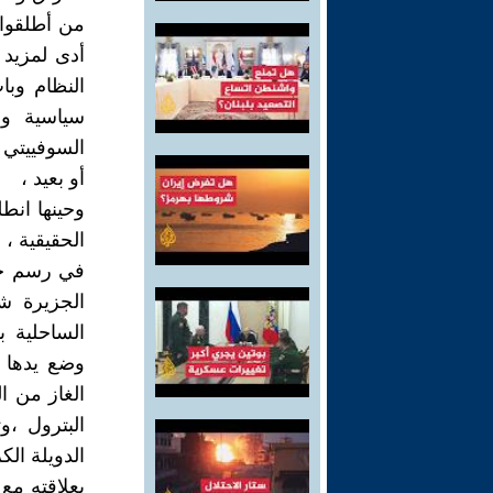
من أطلقوا 
أدى لمزيد
النظام وبات
سياسية وا
السوفييتي 
أو بعيد ،
وحينها انط
الحقيقية ،
في رسم خري
الجزيرة شر
الساحلية 
وضع يدها 
الغاز من ا
البترول ،
الدويلة ال
بعلاقته مع