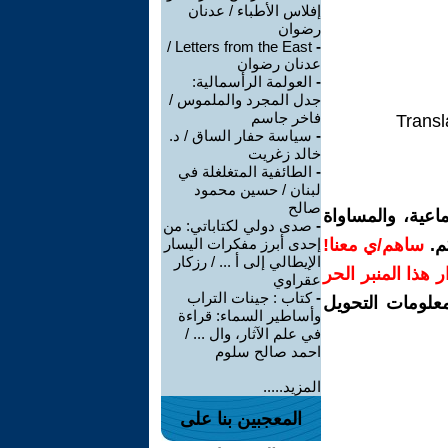
إفلاس الأطباء / عدنان
رضوان
Letters from the East /
-
عدنان رضوان
-
العولمة الرأسمالية:
جدل المجرد والملموس /
فاخر جاسم
Transl
-
سياسة حفار الساق / د.
خالد زغريت
-
الطائفية المتغلغلة في
لبنان / حسين محمود
صالح
اعية، والمساواة
-
صدى دولي لكتاباتي: من
م.
ساهم/ي معنا!
إحدى أبرز مفكرات اليسار
الإيطالي إلى أ ... / رزكار
رار هذا المنبر الحر
عقراوي
-
كتاب : جينات التراب
معلومات التحويل
وأساطير السماء: قراءة
في علم الآثار، وال ... /
احمد صالح سلوم
المزيد.....
المعجبين بنا على