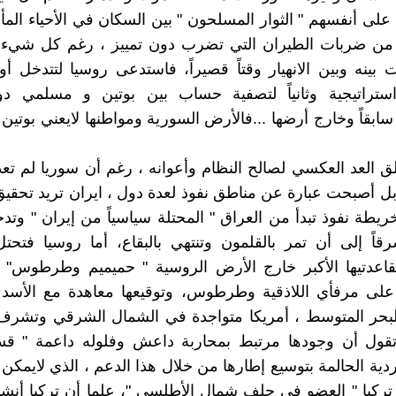
على أنفسهم " الثوار المسلحون " بين السكان في الأحياء المأه
 من ضربات الطيران التي تضرب دون تمييز ، رغم كل شيء ا
 بينه وبين الانهيار وقتاً قصيراً، فاستدعى روسيا لتتدخل أول
ستراتيجية وثانياً لتصفية حساب بين بوتين و مسلمي دول
سابقاً وخارج أرضها ...فالأرض السورية ومواطنها لايعني بوتي
لق العد العكسي لصالح النظام وأعوانه ، رغم أن سوريا لم تعد
 بل أصبحت عبارة عن مناطق نفوذ لعدة دول ، ايران تريد تحقي
طة نفوذ تبدأ من العراق " المحتلة سياسياً من إيران " وت
قاً إلى أن تمر بالقلمون وتنتهي بالبقاع، أما روسيا فتحت
بقاعدتيها الأكبر خارج الأرض الروسية " حميميم وطرطوس" 
على مرفأي اللاذقية وطرطوس، وتوقيعها معاهدة مع الأسد 
لبحر المتوسط ، أمريكا متواجدة في الشمال الشرقي وتشرف 
وتقول أن وجودها مرتبط بمحاربة داعش وفلوله داعمة " ق
كردية الحالمة بتوسيع إطارها من خلال هذا الدعم ، الذي لايمك
 تركيا " العضو في حلف شمال الأطلسي "، علما أن تركيا أنش