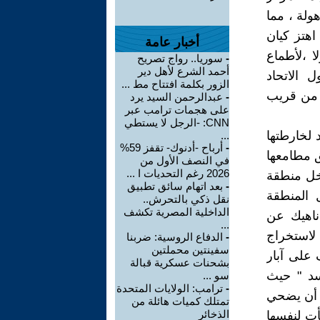
ولة ، مما
هتز كيان
أخبار عامة
ا ،لأطماع
-
سوريا.. رواج تصريح
أحمد الشرع لأهل دير
 الاتحاد
الزور بكلمة افتتاح مط ...
ن من قريب
-
عبدالرحمن السيد يرد
على هجمات ترامب عبر
CNN: -الرجل لا يستطي
 لخارطتها
...
-
أرباح -أدنوك- تقفز 59%
ق مطامعها
في النصف الأول من
2026 رغم التحديات ا ...
دخل منطقة
-
بعد اتهام سائق تطبيق
ل المنطقة
نقل ذكي بالتحرش..
الداخلية المصرية تكشف
ناهيك عن
...
لاستخراج
-
الدفاع الروسية: ضربنا
سفينتين محملتين
على آبار
بشحنات عسكرية قبالة
سد " حيث
سو ...
-
ترامب: الولايات المتحدة
ن أن يضحي
تمتلك كميات هائلة من
الذخائر
أت لنفسها