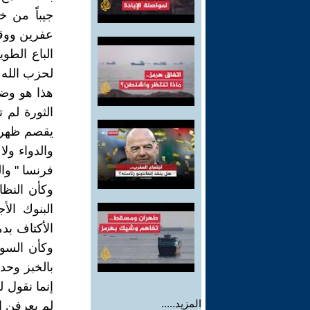
جيباً من خ
عفرين ووقعت
الباع الط
لحزب الله 
هذا هو وضع
الثورة لم 
يقصم ظهر ث
والدواء ولا
فرنسا " وال
وكأن النظا
البنوك الأ
وكأن السور
بالخبز وحد
إنما نقول ل
المزيد.....
لم يعرفن ال