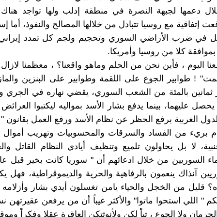
لال دعمها لجبهة النصرة في منطقة إدلب ولها تواجد هناك 
 إتفاقية مع روسيا تتبادل من خلالها المصالح والنفوذ، أما إسر
ويل في ضرب الأراضي السوري وتحجيم ولجم كل تمدد إيراني 
بموافقة كلا من روسيا وأمريكا.
نا اليوم ، فأين نحن من الحلم وماهو واقعنا؟ ، معظمنا لازال 
تمت" ! طوابير الجوع على اللقمة وطوابير على البنزين والما
مانين بالمئة من الشعب السوري، يقضي نهاره في الجري ورا
 يحصل عليهما، بينما يدفع بشار الأسد بمواليه ليكتبوا العرائض
دول الغربية برفع الحظر عن نظام الأسد ورفع العمل بقانون " ق
م بريء من الفساد والسرقات والمحسوبيات وتهريب أموال ال
جنبية، لا بل يحاولون تلميع وتنظيف أيادي النظام القاتل وا
يين آنذاك ينعمون بالرفاهية والحرية والديموقراطية، فهل يك
ه؟ قليل من الخجل والحياء يامن تغسلون أيدي بشار وأزلامه 
كم " اللي استحوا ماتوا" والأكثر عيباً أن من يرفعن عقيرتهن نس
حرمان ولا الجوع ، تباً لكن ولأنوثتكن العاقرة عقلا وفكراً وموقفا