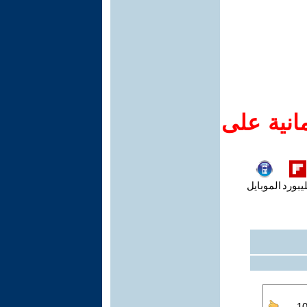
انية على
يبورد
الموبايل