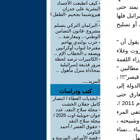
-
كيف انطبعت الأجساد
يمتد حتى
البشرية على جدران
هيروشيما بجحيم -الطفل ا
ائيل فلها
...
أو تسليح
-
البرلمان التركي يتسلم
مشروع -قانون التضامن
الوطني-.. ومعارضة ...
يقول أن "
-
حزب بولندي يهاجم
مقترحا لنواب أوكرانيين
زوت وغلاء
ويصفه بـ-الخطاب الإم ...
ء اللقمة
-
الكاميرات ترصد لحظة
مرور قذيفة إسرائيلية
 مطالبين "
بمحاذاة منزل مأهول ...
يصر"!!! ،
المزيد.....
دولة إلى
كتب ودراسات
لغارق حتى
-
ابجديات العطاء / انتصار
الأكتاف بدماء السوريين من خلال ادعائهم أن " سوريا كانت بخير قبل عام 2011 !،
كامل جفلان الخشت
-
مجلة سلاح النقد، عدد
تفي المرء
جوان-جويلية-اوت 2026 /
وشبيحته ،
مجلة سلاح النقد
-
حقوق العصر / أحمد
اء ...نساء
التاوتي
ً .
-
قصة الأمراض المزمنة و