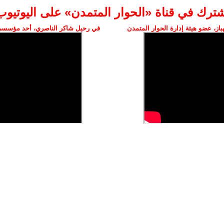
شترك في قناة «الحوار المتمدن» على اليوتيوب
ز، عضو هيئة إدارة الحوار المتمدن
في رحيل شاكر الناصري، أحد مؤسسي 