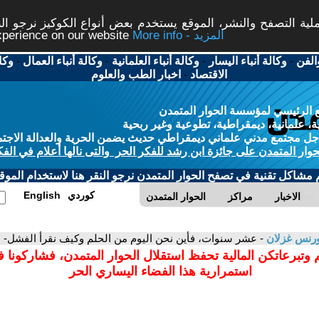
ة التصفح والنشر، الموقع يستخدم بعض أنواع الكوكيز نرجو النق
More info - المزيد
experience on our website
الفن
-
وكالة أنباء اليسار
-
وكالة أنباء العلمانية
-
وكالة أنباء العمال
-
وكا
الاقتصاد
-
اخبار الطب والعلوم
 الرئيسي لمؤسسة الحوار المتمدن
، علمانية، ديمقراطية، تطوعية وغير ربحية
ل مجتمع مدني علماني ديمقراطي حديث يضمن الحرية والعدالة الاجتم
حوار المتمدن على جائزة ابن رشد للفكر الحر والتى نالها أعلام في الفك
م مشاكل تقنية في تصفح الحوار المتمدن نرجو النقر هنا لاستخدام الموقع
كوردي
English
الاخبار
مراكز
الحوار المتمدن
رنس غزلان
- عشر سنوات، فأين نحن اليوم من الحلم وكيف نقرأ الفشل-
 وتبرعاتكن المالية تحفظ استقلال الحوار المتمدن، فشاركونا 
استمرارية هذا الفضاء اليساري الحر