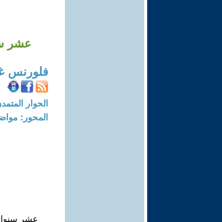
عشر سن
فلورنس غ
الحوار المتمدن-العدد: 6842 - 21
المحور: مواض
عشر سنوات 