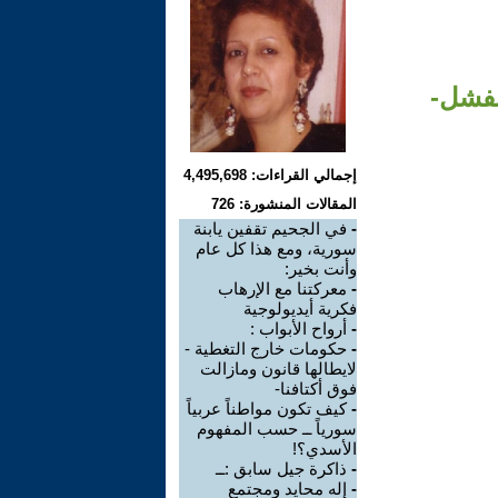
لفشل-
إجمالي القراءات: 4,495,698
المقالات المنشورة: 726
-
في الجحيم تقفين يابنة
سورية، ومع هذا كل عام
وأنت بخير:
-
معركتنا مع الإرهاب
فكرية أيديولوجية
-
أرواح الأبواب :
-
حكومات خارج التغطية -
لايطالها قانون ومازالت
فوق أكتافنا-
-
كيف تكون مواطناً عربياً
سورياً ــ حسب المفهوم
الأسدي؟!
-
ذاكرة جيل سابق :ــ
-
إله محايد ومجتمع