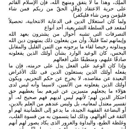
الملِك، وهذا ما لا يتفق ومنهج الله، فإن‎ ‎الإسلام القائم
على حرية الاعتقاد (وقُلِ الحقّ من ‏ربكم فمن شاء
فليؤمن ومن شاء فليكفر)‏
ولما كان استغلال الدين فى الدعاية الانتخابية، تحصيلاً
لمقعد فى السلطة التشريعية، أحد أنواع
التصرفات التى تشبه أحوال من يشترون بعهد الله
وإيمانهم ثمنًا قليلاً، وأن من يفعلون ذلك يمتهنون ‏دين الله
ويبذلونه رخيصا لقاء ما يرجونه من الثمن القليل والمقابل
البخس، كان الوعيد الوارد ‏بشأن أولئك الذين يفعلونه
صادقًا عليهم، ومنطبقًا على أفعالهم
وإذا كان الوعيد على الفعل يدل على حرمته، فإن ما
يفعله أولئك الذين يستغلون الدين فى تلك ‏الأغراض
البعيدة عن مقاصده، لا يخرج عن حكم التحريم، ويكون
أولئك الذين يفعلونه من ‏الآثمين، لاسيما وأنه ليس لدى
هؤلاء ما يجعلهم متميزين عن غيرهم بما يعطيهم حق
احتكار ‏الدين لهم؛ لأنهم ليس لديهم فهم صحيح له، أو
تفسير معتدل لمعانيه، بل وليس عندهم من العلم ‏بالدين،
أو البضاعة الفقهية الجيدة، ما يدعو إلى الطمأنينة لهم أو
الثقة فى أقوالهم، وذلك لما ‏يتسمون به من قسوة القلب،
وغلظة الطبع، والبداوة والغرور الذى يكاد يصور لهم أنهم