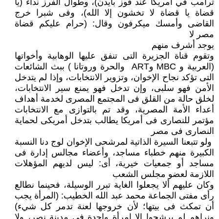
ترامب في أمريكا عند فوز بايدن)، وطوال الفرز نداء (يا
قضاة يا قضاة لا تخشون إلا ‏الله)، وفى شبرا خرج
القاضى وأمسك ميكرفون وقال: (حرام عليكم قضاة
مصر لا
يوجد أشرف منهم
وتقوم قناة الجزيرة التى تنفق عليها الوهابية وأخواتها
(العربية وMBC ‎‏ وART‏ ‏‎ ‎والحرة وروتانا ‏‏) ببث‏‎ ‎الشائعات
التى تؤكد نجاح الإخوان، وتزوير الانتخابات، وإذا لم يتدخل
الأمن فهو سلبى، ‏وإن تدخل فهو يمنع سير الانتخابات،
لخلق حالة من القلق فى المجتمع المصرى لخدمة أهداف
‏أعداء الأمة المصرية، وقد تم بالتوازى مع الانتخابات
مؤتمر للنصارى فى أمريكا يطالب بتدخل ‏أمريكى لحماية
النصارى فى مصر
‏ ولو تتبعنا السيرة الذاتية لمرشحى الإخوان لوج دنا النسبة
الكبيرة منهم خطباء مساجد، وأعضاء ‏مجالس إدارة فى
مساجد أو جمعيات خيرية، أى: ليس لديهم المؤهلات
اللازمة لعضو مجلس ‏الشعب
وكان عليهم‎ ‎ألا يجعلوا الغاية تبرر الوسيلة، فحينما نطالع
رأى مفتى الجماعة محمد عبد الله ‏الخطيب: (المرأة يجب
أن تمكث فى بيتها؛ لأن خروجها لعنة تدمر كل شيء)
ونراهم لم يرشحوا ‏إلا امرأة واحدة فى مدينة نصر، ولا