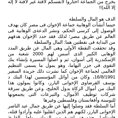
يخرج من الجماعة اختاروا لأنفسكم لافتة غير لافتة لا إله
إلا الله)!!‏
الدف هو المال والسلطة
حينما أنشأت الوهابية جماعة الإخوان فى مصر كان بهدف
الوصول إلى كرسى الحكم، ونشر ‏الدعةى الوهابية فى
العالم عن طريق مصر؛ لذلك فقد حدد الإخوان هدفهم
من البداية فى ‏نقطتين هما: المال والسلطة
وقد تحققت النقطة الأولى وهى المال عن طريق المدد
الوهابى الكبير الذى أسس لهم 2000 ‏شعبة من
الإسكندرية إلى أسوان، ثم و اصلوا المسيرة بإنشاء بنك
التقوى فى جزر البهاما، وهو ‏يمول ما يسمى التنظيم
العالمى لجماعة الإخوان كما نشرت ذلك جريدة السفير
‏‏16/8/1991، وكان من أوائل المؤسسين لهذا البنك د
يوسف القرضاوى الإخوانى البارز، ‏وكانوا يمولون هذا
البنك من أموال الزكاة بدول الخليج، وعن طريق سرقة
شركات توظيف ‏الأموال، والتبرعات التى يجمعونها
للبوسنة وأفغانستان وفلسطين وغيرها
أما السلطة فقد وصلوا إليها عن طريق جمال عبد الناصر
الإخوانى البارز، لكنهم هم الذين ‏انقلبوا عليه وأرادوا قتله،
فاستأصل جذورهم لفترة من الزمان، ولعل القارئ