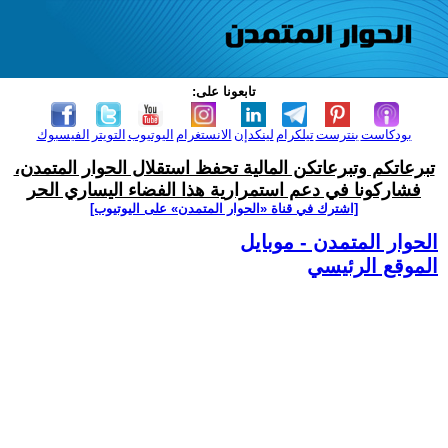
تابعونا على:
بودكاست
بنترست
تيلكرام
لينكدإن
الانستغرام
اليوتيوب
التويتر
الفيسبوك
تبرعاتكم وتبرعاتكن المالية تحفظ استقلال الحوار المتمدن،
فشاركونا في دعم استمرارية هذا الفضاء اليساري الحر
[اشترك في قناة ‫«الحوار المتمدن» على اليوتيوب]
الحوار المتمدن - موبايل
الموقع الرئيسي