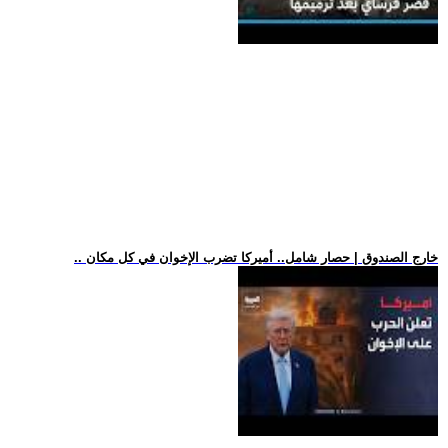
.. خارج الصندوق | حصار شامل.. أميركا تضرب الإخوان في كل مكان