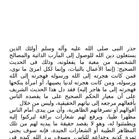
حذر النبى صلى الله عليه وآله وسلم أولئك الذين
يستغلون دين الله‎ ‎للوصول إلى المآرب الذاتية والمصالح
الشخصية من ‏مغبة ما يفعلونه، وذلك فى الحديث
الصحيح: (إنما الأعمال بالنيات، وإنما لكل امرئ ما نوى،
‏فمن كانت هجرته إلى الله ورسوله فهجرته إلى الله
ورسوله، ومن كانت هجرته لدنيا يصيبها، أو ‏امرأة ينكحها
فهجرته إلى ما هاجر إليه) فقد دل هذا الحديث الشريف
على أن معيار الحكم ‏الصحيح على ما يقصده الناس
بأفعالهم مرجعه إلى نياتهم الحقيقية، وليس من خلال
أقوالهم أو تصرفاتهم الظاهرية، وأن من يبدى أمام الناس
مظهرا طيبا، ويرفع لهم شعارات براقة ‏ليركنوا إليه
ويطمئنوا له، وهو لا يقصد حقيقة ما يبديه لهم من تلك
المظاهر الطيبة أو الشعارات ‏الجيدة، فإنه سوف يجنى
ثمرة كذبه وخداعه للناس، وسوف يرد الله كيده فى