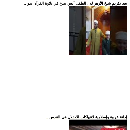
.. بعد تكريم شيخ الأزهر له.. الطفل أنس يبدع في تلاوة القرآن بدو
.. إدانة عربية وإسلامية لانتهاكات الاحتلال في القدس