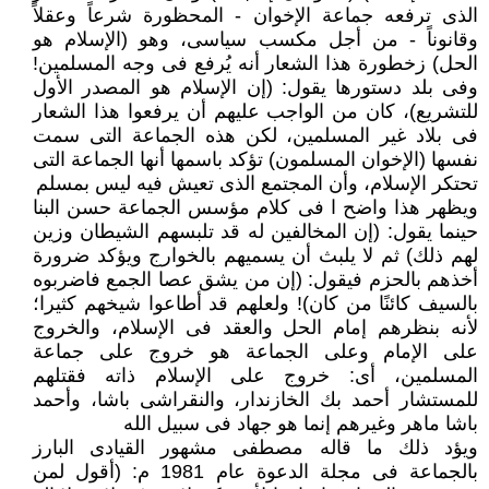
الذى ترفعه جماعة الإخوان -‏‎ ‎المحظورة شرعاً وعقلاً
وقانوناً ‏‏- من أجل مكسب سياسى، وهو (الإسلام هو
الحل) زخطورة هذا الشعار أنه يُرفع فى وجه ‏المسلمين!
وفى بلد دستورها يقول: (إن الإسلام هو المصدر الأول
للتشريع)، كان من الواجب ‏عليهم أن يرفعوا هذا الشعار
فى بلاد غير المسلمين، لكن هذه الجماعة التى سمت
نفسها ‏‏(الإخوان المسلمون) تؤكد باسمها أنها الجماعة التى
تحتكر الإسلام، وأن المجتمع الذى تعيش فيه ‏ليس بمسلم
ويظهر هذا واضح‎ ‎ا فى كلام مؤسس الجماعة حسن البنا
حينما يقول: (إن المخالفين له قد ‏تلبسهم الشيطان وزين
لهم ذلك) ثم لا يلبث أن يسميهم بالخوارج ويؤكد ضرورة
أخذهم بالحزم ‏فيقول: (إن من يشق عصا الجمع فاضربوه
بالسيف كائنًا من كان)! ولعلهم قد أطاعوا شيخهم ‏كثيرا؛
لأنه بنظرهم إمام الحل والعقد فى الإسلام، والخروج
على الإمام وعلى الجماعة هو خروج ‏على جماعة
المسلمين، أى: خروج على الإسلام ذاته فقتلهم
للمستشار أحمد بك الخازندار، ‏والنقراشى باشا، وأحمد
باشا ماهر وغيرهم إنما هو جهاد فى سبيل الله
ويؤد ذلك ما قاله مصطفى مشهور القيادى البارز
بالجماعة فى مجلة الدعوة عام 1981 م: ‏‏(أقول لمن