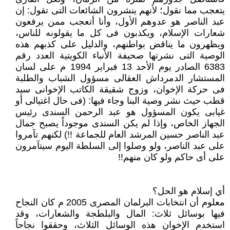
يتعجب مما نقول؛ ‏لأنهم ينشرون الشائعات التى تقول: إن
عبد الناصر هو عدوهم الأول، وأنا أتعجب ممن يرفعون
‏شعارات الإسلام، ويكذبون فى كل ما يقولونه للناس،
ويظهرون ما يناقض بواطنهم، والدليل على ‏كذبهم هذه
الوصية التى نشرتها صحيفة الأنباء الكويتية العدد رقم
6383 الصادر يوم الأحد ‏‏13 فبراير 1994 م على لسان
المستشار الدمرداش العقالى مسؤول الشباب والطلبة
فى حركة ‏الإخوان، وزوج شقيقة الكاتب الإخوانى سيد
قطب حيث نشر وصية البنا وجاء فيها: (فى حال ‏اغتيالى أو
غيابى يكون المسؤول هو عبد الرحمن السندى رئيس
الجهاز الخاص، وإذا لم يكن ‏السندى موجوداً يصبح جمال
عبد الناصر حسين المرشد العام للجماعة !!) لكنهم تآمروا
على ‏عبد الناصر، ولو وصلوا إلى السلطة اليوم سيتآمرون
على أى حاكم ولو كان منهم‎!!‎
أي إسلام هو الحل؟
معلوم أن انتخابات البرلمان المصرى 2005 م كان النجاح
فيها بوسائل ثلاث: المال والبلطجة ‏والشعارات، وقد
استخدم الإخوان هذه الوسائل الثلاث، وحققوا نجاحاً