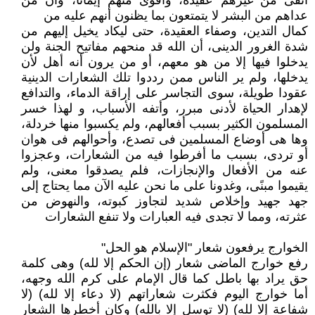
أنقى من ‏غيرهم عقيدة، وأقوى منهم إيمانًا، وأن من
عداهم من البشر لا يتمتعون بما يظنون أنهم عليه من
كمال التدين، وصفاء العقيدة، حتى ليكاد يخيل إليهم من
شدة الغرور الدينى، أن الله قد منحهم ‏مفاتيح الجنة ولن
يدخلوا فيها إلا من هو معهم، أو من يرون أنه أهل لأن
يدخلها، ولم ير الناس ‏ممن رددوا تلك الشعارات الدينية
عقودا طويلة، سوى التجاسر على إراقة الدماء، والتدافع
‏لإهدار الحياة لأدنى مبرر، وأتفه الأسباب، و لهذا خسر
المسلمون الكثير بسبب أفعالهم، ولم ‏يكسبوا منها خردلة،
وها هى أوضاع المسلمين فى تصدع، وأحوالهم فى هوان
أو تردى، بسبب ما ‏أفرطوا فيه من الشعارات، وعجزوا
عنه من الأفعال والإنجازات، فلم يصدقوا معنى، ولم
يقيموا ‏مبنًى، وغدونا على ما نحن عليه الآن مما يحتاج إلى
جهد جهيد وإخلاص شديد لتجاوز كبوته، ‏والنهوض من
عثرته، ومما لا تجدى فيه العبارات ولا تنفع الشعارات
الخوارج يرفعون شعار "الإسلام هو الحل"‏
رفع خوارج الماضى شعار (إن الحكم إلا لله) وهى كلمة
حق يراد بها باطل كما قال الإمام على ‏كرم الله وجهه،
أما خوارج اليوم فكثرت شعاراتهم (لا دعاء إلا لله) (لا
شفاعة إلا لله) (لا ‏توسل إلا بالله) وكان أخطرها الشعار