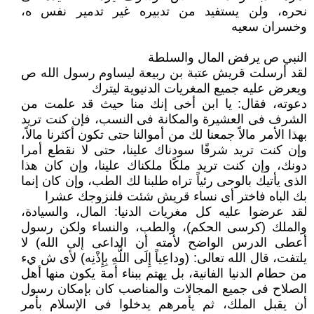
نحره، ولن يستفيد من ‏تدبيره غير تدمير نفس ه،
وخسران سعيه
النبي ص يرفض المال والسلطة
لقد أرسلت قريش عتبة بن ربيعة ليساوم رسول الله ص
ويعرض عليه جميع المغريات الدنيوية ليترك
دعوته، فقال: يا ابن أخى إنك منا حيث قد علمت من
الشرف فى العشيرة والمكانة فى النسب، ‏فإن كنت تريد
بهذا الأمر مالاً جمعنا لك من أموالنا حتى تكون أكثرنا مالاً،
وإن كنت تريد شرفًا ‏سودناك علينا، حتى لا نقطع أمرا
دونك، وإن كنت تريد ملكًا ملكناك علينا، وإن كان هذا
‏الذى يأتيك بالوحى رئياً تراه طلبنا لك الطب، وإن كان إنما
بك الباه فاختر أى نساء قريش ‏شئت فلنزوجك عشرا
لقد عرضوا عليه كل مغريات الدنيا: المال، والسيادة،
والملك (كرسى الحكم)، والطب، والنساء ‏ولكن رسول
أعطى الدرس الواضح لأمته أن الداعى إلى الله) لا
يلتفت، قال‎ ‎الله تعالى: (وداعِياً ‏إِلَى اللَّهِ بِإِذْنِه) لأى ش يء
من حطام الدنيا الفانية، بل يهتم ببناء أمة يكون منها أهل
الصلاح ‏فى جميع المجالات والمناصب كان‎ ‎بإمكان رسول
أن يقبل الملك، ثم يأمرهم يدخلوا فى الإسلام ‏بأمر