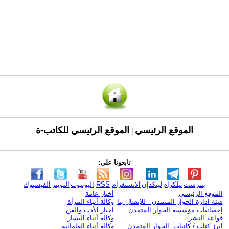
الموقع الرئيسي
الموقع الرئيسي للكاتب-ة
|
تابعونا على:
بنترست
تيلكرام
لينكدإن
الانستغرام
RSS
اليوتيوب
التويتر
الفيسبوك
الموقع الرئيسي
أخبار عامة
هيئة ادارة الحوار المتمدن - للإتصال بنا
وكالة أنباء المرأة
إحصائيات مؤسسة الحوار المتمدن
اخبار الأدب والفن
قواعد النشر
وكالة أنباء اليسار
ابرز كتاب / كاتبات الحوار المتمدن
وكالة أنباء العلمانية