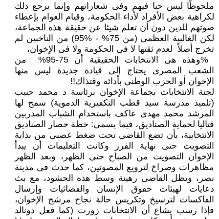
ملحوظًا ليس حبا فيهم ‏وفى شعاراتهم وإنما يرجع ذلك
لكراهية بعض الأفراد لأداء الحكومة، وقيام العوام بإعطاء
صوتهم ‏للدين دون أن تعلم شيئا عن حقيقة هذه الجماعة،
لكن الغالبية العظمى (من 75% - ‏‏95%) من الناخبين لم
تخرج أصلاً ‏‎ ‎لعدم ثقتها لا فى الحكومة ولا فى الإخوان،
‎% ‎وهذه هى الانتخابات الحقيقية أن 75-95% ‏‎ ‎من
الشعب المصرى يحتاج إلى قيادة جديدة ‏ليس منها
الإخوان أو الحزب الوطنى بأدائه وقتذاك‎!!‎‏ ‏
لجنة الانتخابات بجماعة الإخوان برئاسة د محمد حبيب
(تلميذ مدرسة سيد قطب التكفيرية ‏الدموية) سمح لها
المرشد محمد مهدى عاكف باستخدام الشباب المدربين
قتاليا لحماية الصناديق، ‏فيما يسمى: خطة حصار الصناديق
الانتخابية، بأن تضع القاضى تحت ضغط عصبى من بداية
‏التصويت حتى نهاية الفرز وكانت التعليمات أن يبدأ
الإخوان التصويت من الصباح حتى الظهر، ‏وبعد الظهر
مظاهرات وصراخ لترويع المصوتين، كما حدث فى مدينة
نصر، ويظل القاضى رهينة ‏وسط هذه الحشود، مع بث
دعايات لهيئات حقوق الإنسان والفضائيات وإرسال
الفاكسات ‏لترسيخ وتكريس حالة نجاح مرشح الإخوان،
فإذا رسب يشاع أن الانتخابات زورت (كما فعل ‏دونالد