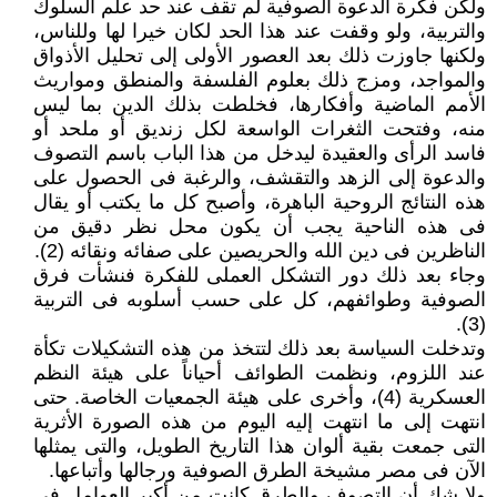
ولكن فكرة الدعوة الصوفية لم تقف عند حد علم السلوك
والتربية، ولو وقفت عند هذا الحد لكان خيرا لها وللناس،
ولكنها جاوزت ذلك بعد العصور الأولى إلى تحليل الأذواق
والمواجد، ومزج ذلك بعلوم الفلسفة والمنطق ومواريث
الأمم الماضية وأفكارها، فخلطت بذلك الدين بما ليس
منه، وفتحت الثغرات الواسعة لكل زنديق أو ملحد أو
فاسد الرأى والعقيدة ليدخل من هذا الباب باسم التصوف
والدعوة إلى الزهد والتقشف، والرغبة فى الحصول على
هذه النتائج الروحية الباهرة، وأصبح كل ما يكتب أو يقال
فى هذه الناحية يجب أن يكون محل نظر دقيق من
الناظرين فى دين الله والحريصين على صفائه ونقائه (2).
وجاء بعد ذلك دور التشكل العملى للفكرة فنشأت فرق
الصوفية وطوائفهم، كل على حسب أسلوبه فى التربية
(3).
وتدخلت السياسة بعد ذلك لتتخذ من هذه التشكيلات تكأة
عند اللزوم، ونظمت الطوائف أحياناً على هيئة النظم
العسكرية (4)، وأخرى على هيئة الجمعيات الخاصة. حتى
انتهت إلى ما انتهت إليه اليوم من هذه الصورة الأثرية
التى جمعت بقية ألوان هذا التاريخ الطويل، والتى يمثلها
الآن فى مصر مشيخة الطرق الصوفية ورجالها وأتباعها.
ولا شك أن التصوف والطرق كانت من أكبر العوامل فى