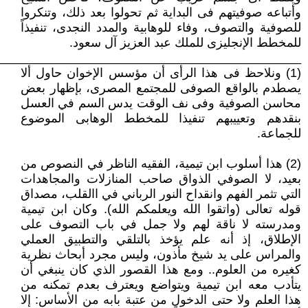
وأتباعه صوفيتهم فى البداية ثم تحولوا بعد ذلك، وتنكروا
للصوفية والتصوف، وفاء للوهابية والمدد النجدى، تنفيذاً
للمخطط الإنجليزى للملك عبد العزيز آل سعود.
____________________________________________
(1) ونلاحظ فى هذا الرأى أن مؤسس الإخوان حاول ألا
يصطدم بالواقع الصوفى للمجتمع المصرى، بإظهار بعض
محاسن الصوفية وفى نف الوقت يدس السم في العسل
بنقدهم وتعييبهم تنفيذا للمخطط الوهابى الموضوع
للجماعة.
(2) هذا أسلوب ابن تيمية، الفقيه الناظر في النصوص من
بعيد، لا الصوفي الذواق صاحب المنازلات والمجاهدات
التي تثمر الفهم وانقداح النور الرباني في االقلب، مصداق
قوله تعالى (واتقوا الله ويعلمكم الله). وكان ابن تيمية
ومدرسته لا ناقة لهم ولا جمل في باب التصوف على
الإطلاق، إذ أنه علم يؤخذ بالتلقي والتطبيق العملي
والمراس على يد شيخ مأذون، وليس مجرد أبحاث نظرية
كغيره من العلوم.. ومع هذا القصور الذي كان ينبغي أن
يتأدب معه ابن تيمية ويتواضع ويعترف بعدم تمكنه من
هذا العلم ولا حتى الدخول من عتبة بابه من الأساس: إلا