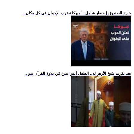
.. خارج الصندوق | حصار شامل.. أميركا تضرب الإخوان في كل مكان
.. بعد تكريم شيخ الأزهر له.. الطفل أنس يبدع في تلاوة القرآن بدو