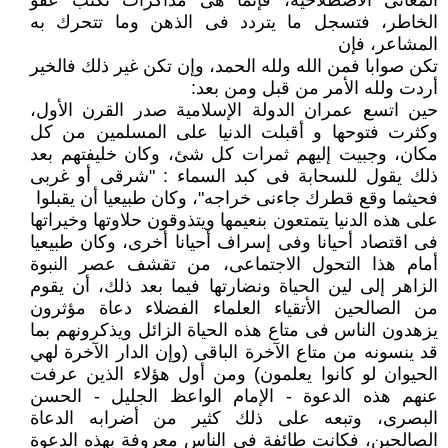
المعانى الاصطلاحية، فإنما هى مذاكرات تكتب عفو
الخاطر، فتسجل ما يتردد فى الذهن وما تتحرك به
المشاعر، فإن
تكن صوابا فمن الله ولله الحمد، وإن تكن غير ذلك فالخير
أردت ولله الأمر من قبل ومن بعد:
حين اتسع عمران الدولة الإسلامية صدر القرن الأول،
وكثرت فتوحها و أقبلت الدنيا على المسلمين من كل
مكان، وجبيت إليهم ثمرات كل شئ، وكان خليفتهم بعد
ذلك يقول للسحابة فى كبد السماء : "شرقى أو غربى
فحيثما وقع قطرك جاءنى خراجه"، وكان طبيعيا أن يقبلوا
على هذه الدنيا يتمتعون بنعيمها ويتذوقون حلاوتها وخيراتها
فى اقتصاد أحيانا وفى إسراف أحيانا أخرى، وكان طبيعيا
أمام هذا التحول الاجتماعى، من تقشف عصر النبوة
الزاهر إلى لين الحياة ونضارتها فيما بعد ذلك، أن يقوم
من الصالحين الأتقياء العلماء الفضلاء دعاة مؤثرون
يزهدون الناس فى متاع هذه الحياة الزائل ويذكرونهم بما
قد ينسونه من متاع الآخرة الباقى (وإن الدار الآخرة لهي
الحيوان لو كانوا يعلمون) ومن أول هؤلاء الذين عرفت
عنهم هذه الدعوة - الإمام الواعظ الجليل - الحسن
البصرى، وتبعه على ذلك كثير من أضرابه الدعاة
الصالحين، فكانت طائفة فى الناس معروفة بهذه الدعوة