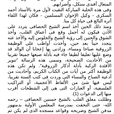
المتعال أفندى سنكل، وأضرابهم.
وفى هذه الحلبة المباركة التقيت لأول مرة بالأستاذ أحمد
السكرى - وكيل الإخوان المسلمين - فكان لهذا اللقاء
أثره البالغ فى حياة كل منا.
ومنذ ذلك الحين أخذ اسم الشيخ الحصافى يتردد على
الأذن فيكون له أجمل وقع فى أعماق القلب، وأخذ
الشوق والحنين إلى رؤية الشيخ والجلوس إليه والأخذ عنه
يتجدد حيناً بعد حين، وأخذت أواظب على الوظيفة
الزروقية صباحا ومساء، وزادنى بها إعجابا أن الوالد قد
وضع عليها تعليقا لطيفا جاء فيه بأدلة صيغها جميعا تقريبا
من الأحاديث الصحيحة، وسمى هذه الرسالة "تنوير
الأفئدة الزكية بأدلة أذكار الزروقية". ولم تكن هذه
الوظيفة أكثر من آيات من الكتاب الكريم، وأحاديث من
أدعية الصباح والمساء التى وردت فى كتب السنة تقريبا،
ليس فيها شئ من الألفاظ الأعجمية، أو التراكيب
الفلسفية، أو العبارات التى هى إلى الشطحات أقرب
منها إلى الدعوات (1).
وظللت معلق القلب بالشيخ حسنين الحصافى – رحمه
الله- حتى التحقت بمدرسة المعلمين الأولية بدمنهور
مدفن الشيخ وضريحه وقواعد مسجده الذى لم يكن تم