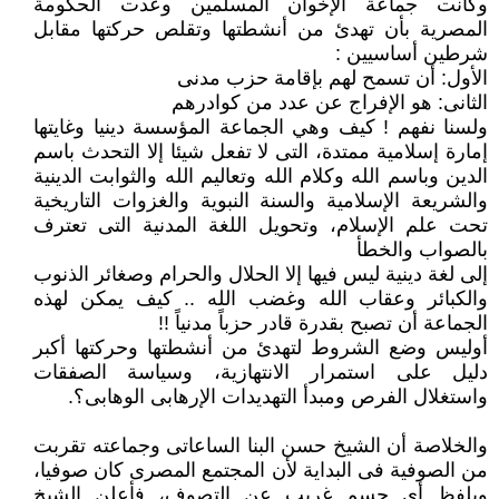
وكانت جماعة الإخوان المسلمين وعدت الحكومة
المصرية بأن تهدئ من أنشطتها وتقلص حركتها مقابل
شرطين أساسيين :
الأول: أن تسمح لهم بإقامة حزب مدنى
الثانى: هو الإفراج عن عدد من كوادرهم
ولسنا نفهم ! كيف وهي الجماعة المؤسسة دينيا وغايتها
إمارة إسلامية ممتدة، التى لا تفعل شيئا إلا التحدث باسم
الدين وباسم الله وكلام الله وتعاليم الله والثوابت الدينية
والشريعة الإسلامية والسنة النبوية والغزوات التاريخية
تحت علم الإسلام، وتحويل اللغة المدنية التى تعترف
بالصواب والخطأ
إلى لغة دينية ليس فيها إلا الحلال والحرام وصغائر الذنوب
والكبائر وعقاب الله وغضب الله .. كيف يمكن لهذه
الجماعة أن تصبح بقدرة قادر حزباً مدنياً !!
أوليس وضع الشروط لتهدئ من أنشطتها وحركتها أكبر
دليل على استمرار الانتهازية، وسياسة الصفقات
واستغلال الفرص ومبدأ التهديدات الإرهابى الوهابى؟.
والخلاصة أن الشيخ حسن البنا الساعاتى وجماعته تقربت
من الصوفية فى البداية لأن المجتمع المصرى كان صوفيا،
ويلفظ أى جسم غريب عن التصوف، فأعلن الشيخ