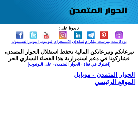
تابعونا على:
بودكاست
بنترست
تيلكرام
لينكدإن
الانستغرام
اليوتيوب
التويتر
الفيسبوك
تبرعاتكم وتبرعاتكن المالية تحفظ استقلال الحوار المتمدن،
فشاركونا في دعم استمرارية هذا الفضاء اليساري الحر
[اشترك في قناة ‫«الحوار المتمدن» على اليوتيوب]
الحوار المتمدن - موبايل
الموقع الرئيسي