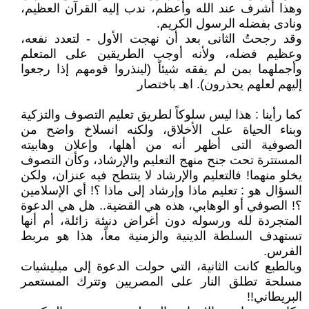
وهذا أشرف عند الله وأعظم، ندب إليه القرآن العظيم،
ونادى بفضله الرسول الكريم.
وقد رجحتُ الثانى بعد أن نهجت الأول - لتعدد نفعه،
وعظيم فضله، ولأنه أوجب الطريقين على المتعلم
وأجملهما بمن لم يفقه شيئاً (لينذروا قومهم إذا رجعوا
إليهم لعلهم يحذرون). اهـ باختصار
كما رأينا : هذا ليس سلوكاً لطريق تعليم التصوف والتزكية
وبناء الحياة على الأخلاق، ولكنه انسلاخ واضح من
الصوفية التى أظهر أنه من أهلها، وإعلان وهابيته
المستترة تحت جنح منهج التعليم والإرشاد، وكأن التصوف
يخلو منهما! فالتعليم والإرشاد لا ينتطح فيه عنزان، ولكن
السؤال هو : تعليم ماذا وإرشاد إلى ماذا ؟! أي الإسلامين
؟! الصوفي أو الوهابي، هذه هي القضية.. هل هي الدعوة
المتجردة لله ورسوله دون أغراض دنيئة زائلة، أم أنها
تستهدف السلطة الدينية والزمنية معاً، هذا هو مربط
الفرس.
وبالطبع كانت الثانية، التي حولت الدعوة إلى ميليشيات
مسلحة تطلق النار على المصريين وتترك المستعمر
البريطاني!!