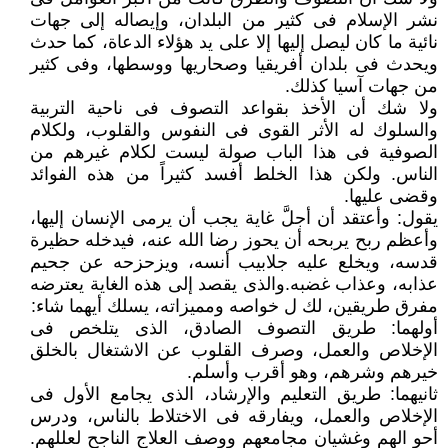
نشر الإسلام فى كثير من البلدان، وإيصاله إلى جهات
نائية ما كان ليصل إليها إلا على يد هؤلاء الدعاة، كما حدث
ويحدث فى بلدان أفريقيا وصحاريها ووسطها، وفى كثير
من جهات آسيا كذلك.
ولا شك أن الأخذ بقواعد التصوف فى ناحية التربية
والسلوك له الأثر القوى فى النفوس والقلوب، ولكلام
الصوفية فى هذا الباب صولة ليست لكلام غيرهم من
الناس. ولكن هذا الخلط أفسد كثيراً من هذه الفوائد
وقضى عليها.
يقول: وأعتقد أن أجلَّ غاية يجب أن يرمى الإنسان إليها،
وأعظم ربح يربحه أن يحوز رضا الله عنه، فيدخله حظيرة
قدسه، ويخلع عليه جلابيب أنسه، ويزحزحه عن جحيم
عذابه، وعذاب غضبه.والذى يقصد إلى هذه الغاية يعترضه
مفرق طريقين، لك ل خواصه ومميزاته، يسلك أيهما شاء:
أولهما: طريق التصوف الصادق، الذى يتلخص فى
الإخلاص والعمل، وصرف القلوب عن الاشتغال بالخلق
خيرهم وشرهم، وهو أقرب وأسلم.
ثانيهما: طريق التعليم والإرشاد، الذى يجامع الأول فى
الإخلاص والعمل، ويفارقه فى الاختلاط بالناس، ودرس
أحو الهم وغشيان مجامعهم ووصف العلاج الناجح لعللهم.