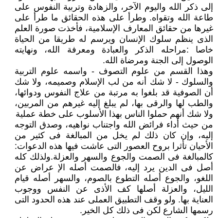
إلى ذكر الله واليوم الآخر، والزهادة وتربية النفوس على
طاعة الله وتقواه. وطرأ على هذه الحقائق ما طرأ على
غيرها من حقائق المعارف الإسلامية، فأخذت صورة العلم
الذى ينظم سلوك الإنسان ويرسم له طريقا من الحياة
خاصا :مراحله الذكر والعبادة ومعرفة الله، ونهايته
الوصول إلى الجنة ومرضاة الله.
وهذا القسم من علوم التصوف - واسمه علوم التربية
والسلوك - لا شك أنه من لب الإسلام وصميمه، ولا شك
أن الصوفية قد بلغوا به مرتبة من علاج النفوس ودوائها،
والطب لها والرقى بها، لم يبلغ إليه غيرهم من المربين،
ولا شك أنهم حملوا الناس بهذا الأسلوب على خطة عملية
من حيث أداء فرائض الله واجتناب نواهيه، وصدق التوجه
إليه، وإن كان ذلك لم يخل من المبالغة فى كثير من
الأحيان تأثرا بروح العصور التى عاشت فيها هذه الدعوات:
كالمبالغة فى الصمت والجوع والسهر والعزلة.ولذلك كله
أصل فى الدين يرد إليه، فالصمت أصله الإ عراض عن
اللغو، والجوع أصله التطوع بالصوم، والسهر أصله قيام
الليل، والعزلة أصلها كف الأذى عن النفس ووجوب
العناية بها. ولو وقف التطبيق العملى عند هذه الحدود التى
رسمها الشارع لكن فى ذلك كل الخير.