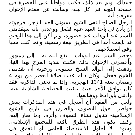
حينذاك، وتم بعد ذلك، فكنت مواظبا على الحضرة فى
مسجد التوبة فى كل ليلة، وسألت عن مقدم الإخوان
فعرفت أنه
الرجل الصالح التقى الشيخ بسيونى العبد التاجر، فرجوته
أن يأذن لى بأخذ العهد عليه ففعل ووعدنى بأنه سيقدمنى
للسيد عبد الوهاب عند حضوره، ولم أكن إلى هذا الوقت
قد بايعت أحدا فى الطريق بيعة رسمية، وإنما كنت محباً
وفق اصطلاحهم.
وحضر السيد عبد الوهاب - نفع الله به - إلى دمنهور
وأخطرنى الإخوان بذلك فكنت شديد الفرح بهذا النبأ،
وذهبت إلى الوالد الشيخ بسيونى ورجوته أن يقدمنى
للشيخ ففعل، وكان ذلك عقب صلاة العصر من يوم 4
رمضان سنة 1341 الهجرية، وإذا لم تخنى الذاكرة، فقد
كان يوافق الأحد حيث تلقيت الحصافية الشاذلية عنه،
وأذننى بأورادها ووظائفها.
ولعل من المفيد أن أسجل فى هذه المذكرات بعض
خواطر- حول التصوف والطرق فى تاريخ الدعوة
الإسلامية- تتناول نشأة التصوف وأثره، وما صار إليه،
وكيف تكون هذه الطرق نافعة للمجتمع الإسلامى.
وسوف لا أحاول الاستقصاء العلمى أو التعمق فى