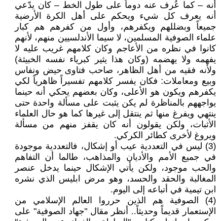
أنه – كما عُرف عنه دوماً على طول الخط – كان يدّعي
أنه يعرف كل شيء ويحكم على أهل الكرة الأرضية
جميعاً وبضللهم ويكفرهم، وأول من كفرهم هم كبار
علماء الصوفية المسلمين، لا سيما الأندلسيين منهم، لأنهم
كانوا في نظره من الأعاجم وكان كلامهم غريب عليه لا
يفهمه ولا يهضمه (وكان هذا يثير كبرياء نفسه الخبيثة)
ولأنه فقيه من أهل الظاهر، صاحب فتاوى حيض ونفاس
وبيع ومعاملات: فكان يفسر كلامهم تفسيراً ظاهرياً لكي
يكفرهم ويكون هو الأعلى، وكان بعضهم يحكي أنه حينما
يواجههم بالمناظرة لم يكن يثبت على مسألة واحدة حتى
ينتهي ويفرغ منها ثم ينتقل إلى غيرها كما هو حال العلماء
الأثبات، ولكن يقولون أنه كان يقفز منهم من مسألة
ويروغ لأخرى كطائر الكركي.
(3) ليس في التعددية عيب أو إشكال، فالتعددية موجودة
في جميع الأمم والأديان والمذاهب، طالما أن التفاهم
والحب موجود، ولكن يأتي الإشكال حينما يدخل عنصر
المغالبة والحقد والحسد، وهو مرض ابليس الذي نشره
ابن تيمية في أتباعه إلى اليوم.
(4) الصوفية هم الذين حرروا العالم الإسلامي من
الإستعمار قديماً وحديثاً.. أنظر مقال "جهاد الصوفية" على