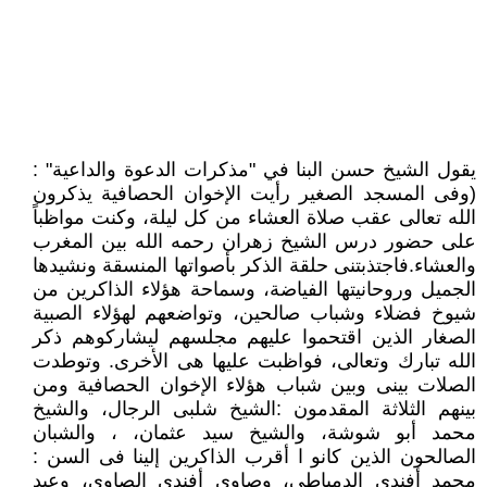
يقول الشيخ حسن البنا في "مذكرات الدعوة والداعية" :
(وفى المسجد الصغير رأيت الإخوان الحصافية يذكرون
الله تعالى عقب صلاة العشاء من كل ليلة، وكنت مواظباً
على حضور درس الشيخ زهران رحمه الله بين المغرب
والعشاء.فاجتذبتنى حلقة الذكر بأصواتها المنسقة ونشيدها
الجميل وروحانيتها الفياضة، وسماحة هؤلاء الذاكرين من
شيوخ فضلاء وشباب صالحين، وتواضعهم لهؤلاء الصبية
الصغار الذين اقتحموا عليهم مجلسهم ليشاركوهم ذكر
الله تبارك وتعالى، فواظبت عليها هى الأخرى. وتوطدت
الصلات بينى وبين شباب هؤلاء الإخوان الحصافية ومن
بينهم الثلاثة المقدمون :الشيخ شلبى الرجال، والشيخ
محمد أبو شوشة، والشيخ سيد عثمان، ، والشبان
الصالحون الذين كانو ا أقرب الذاكرين إلينا فى السن :
محمد أفندى الدمياطى، وصاوى أفندى الصاوى، وعبد