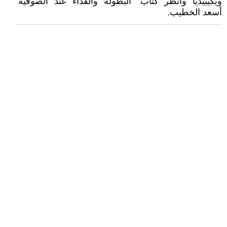
ويكيبيديا وانظر كتاب "البطولة والفداء عند الصوفية"
أسعد الخطيب.