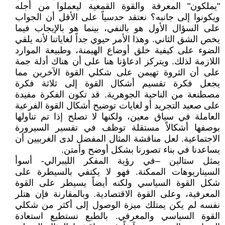
"يملكون" المعرفة والقوة القمعية ليعملوا من أجله
ويكونوا إلى جانبه؟ نعتقد حدسياً على الأقل أن الجواب
على السؤال الأول هو بالنفي، بينما هو بالإيجاب فيما
يخص الشق الثاني. وهذا الأمر حيوي جداً لغاياتنا لأنه يلقي
الضوء على كيفية خلق أوضاع الهيمنة، وطبيعة الموارد
اللازمة لذلك. ويتركز ادعاؤنا هنا على أن هناك أدلة جمة
على أن الثروة تهيمن على شكلي القوة الآخرين مما
يجعل فكرة تقسيم أشكال القوة إلى ثلاثة فكرة
مصطنعة من الناحية الجوهرية. قد تكون الفكرة مفيدة
على صعيد التجريد أو لغايات توضيح أشكال القوة الفرعية
العاملة في سياق معين، ولكنها لا تصلح إذا تم تناولها
بوصفها أشكالاً مستقلة توظف في تفسير السيرورة
الاجتماعية. لعل مناقشة المثال المفضل لدى الغربيين أن
يساعدنا في بناء تصورنا بشكل أوضح وأمتن.
يمثل ستالين –في رؤية المفكر الليبرالي- أسوأ
السيناريوهات الممكنة. فهو لا يكتفي بالسيطرة على
شكل القوة السياسي ولكنه أيضاً يسيطر على القوة
المعرفية، وعلى القوة الاقتصادية. وبالمقارنة فإن هتلر
نفسه لم يكن يمتلك ميزة الوصول إلى أكثر من شكلي
القوة السياسي والمعرفي. بالطبع نستطيع استعادة