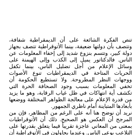
تنص الفكرة الشائعة على أن الديمقراطية شفافة،
وتتصف بأن دولتها ضعيفة، بينما الأتوقراطية تتصف بجهاز
دولة كبير، وتتسم بنزوع شديد إلى إخفاء المعلومات عن
الناس. فالدكتاتور يميل إلى الكذب وإلى الهيمنة على
وسائل الإعلام من أجل تضليل الناس، بينما تكفل
الحريات المتاحة في الديمقراطيات تنوع الأصوات
ووجهات النظر المطروحة. ولا تستطيع الحكومة أن
تخفي المعلومات بسبب وجود الصحافة الحرة التي
تكشف أية انتهاكات في ظل غياب الرقابة، وهو ما يزيد
من قدرة الإعلام على معالجة الظواهر المختلفة ووضعها
بأبعادها المتباينة أمام ناظري الجمهور.
نريد أن نوضح هنا أنه على الرغم من المظاهر، فإن من
المرجح أن العكس هو الصحيح. ذلك أن الأتوقراطيات
بمعنى من المعاني عاجزة تقريباً فيما يتعلق بقدرتها على
التلاعب بوعي الناس. وعندما يحاولون في الأتوقراطية أن