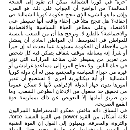
"حرة" في كوريا الشمالية يمكن أن تقود إلى النتيجة
السالفة؟ من الواضح أن الجواب على ذلك هو النفي.
وإذن ما هو الشيء الذي تنجح حكومة كوريا الشمالية في
إخفائه؟ هل تنجح مثلاُ في إخفاء واقعة أنها تسيطر على
الاقتصاد وعلى مظاهر الحياة السياسية والاقتصادية
والاجتماعية؟ بالطبع لا. ونرجح هنا أن من الصعب بالنسبة
للمواطن في المتوسط، أي المواطن العادي أن يفشل
في ملاحظة أن الحكومة مسؤولة عما يحدث له إن خيراً
أو شراً. إنه ببساطة موقف شفاف يتمكن فيه كل شخص
من تقرير من يسيطر على صناعة القرارات التي تؤثر
في حياة الناس. ولا يحتاج المرء إلى مساعدة غرامشي أو
غيره من خبراء السياسة والمجتمع ليبين له أن دولة كوريا
الشمالية –أو أية ديكتاتورية أخرى- لا تستطيع أن تتدبر
أمورها بدون جهاز الدولة الإكراهي لأنها لا تتمكن عموماً
من تحقيق حد معقول من الإذعان الطوعي الشعبي. وما
من طريق أمامها إلا التعويض عن ذلك بممارسة قوة
القمع الصريحة.
في السياق ذاته يناقش مفكرو الديمقراطية الليبراليون
ثلاثة أشكال من القوة power هي القوة العنفية force،
والثروة، والمعرفة. ويميلون إلى القول إن القوة العنفية
أو التهديد باستخدامها عن طريق وجود جهاز الدولة