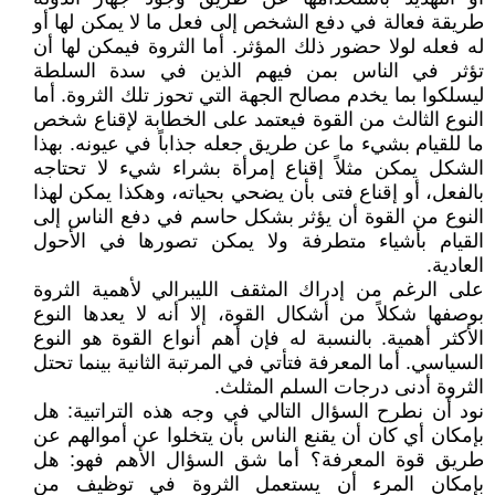
طريقة فعالة في دفع الشخص إلى فعل ما لا يمكن لها أو
له فعله لولا حضور ذلك المؤثر. أما الثروة فيمكن لها أن
تؤثر في الناس بمن فيهم الذين في سدة السلطة
ليسلكوا بما يخدم مصالح الجهة التي تحوز تلك الثروة. أما
النوع الثالث من القوة فيعتمد على الخطابة لإقناع شخص
ما للقيام بشيء ما عن طريق جعله جذاباً في عيونه. بهذا
الشكل يمكن مثلاً إقناع إمرأة بشراء شيء لا تحتاجه
بالفعل، أو إقناع فتى بأن يضحي بحياته، وهكذا يمكن لهذا
النوع من القوة أن يؤثر بشكل حاسم في دفع الناس إلى
القيام بأشياء متطرفة ولا يمكن تصورها في الأحول
العادية.
على الرغم من إدراك المثقف الليبرالي لأهمية الثروة
بوصفها شكلاً من أشكال القوة، إلا أنه لا يعدها النوع
الأكثر أهمية. بالنسبة له فإن أهم أنواع القوة هو النوع
السياسي. أما المعرفة فتأتي في المرتبة الثانية بينما تحتل
الثروة أدنى درجات السلم المثلث.
نود أن نطرح السؤال التالي في وجه هذه التراتبية: هل
بإمكان أي كان أن يقنع الناس بأن يتخلوا عن أموالهم عن
طريق قوة المعرفة؟ أما شق السؤال الأهم فهو: هل
بإمكان المرء أن يستعمل الثروة في توظيف من