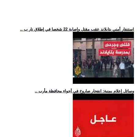
.. استنفار أمني بتايلاند عقب مقتل وإصابة 22 شخصا في إطلاق نار ب
.. وسائل إعلام يمنية: انفجار صاروخ في أجواء محافظة مأرب