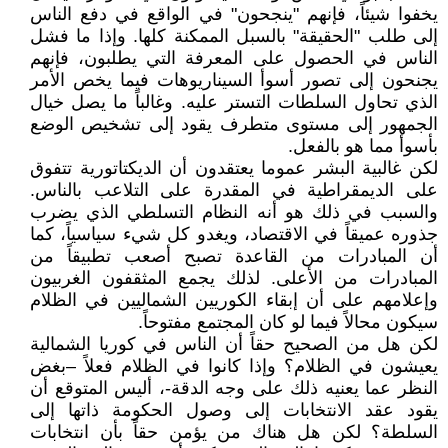
يخفوا شيئاً، فإنهم "ينجحون" في الواقع في دفع الناس
إلى طلب "الحقيقة" بالسبل الممكنة كلها. وإذا ما فشل
الناس في الحصول على المعرفة التي يطلبون، فإنهم
يجنحون إلى تصور أسوأ السيناريوهات فيما يخص الأمر
الذي تحاول السلطات التستر عليه. وغالباً ما يصل خيال
الجمهور إلى مستوى متطرف يقود إلى تشخيص الوضع
بأسوأ مما هو بالفعل.
لكن غالبية البشر عموما يعتقدون أن الديكتاتورية تتفوق
على الديمقراطية في المقدرة على التلاعب بالناس.
والسبب في ذلك هو أنه النظام التسلطي الذي يضرب
جذوره عميقاً في الاقتصاد، ويغدو كل شيء سياسياً، كما
أن المبادرات من القاعدة تصبح أصعب تطبيقاً من
المبادرات من الأعلى. لذلك يجمع المثقفون الغربيون
وإعلامهم على أن إبقاء الكوريين الشماليين في الظلام
سيكون محالاً فيما لو كان المجتمع مفتوحاً.
لكن هل من الصحيح حقاً أن الناس في كوريا الشمالية
يعيشون في الظلام؟ وإذا كانوا في الظلام فعلاً –بغض
النظر عما يعنيه ذلك على وجه الدقة-، أليس المتوقع أن
يقود عقد الانتخابات إلى وصول الحكومة ذاتها إلى
السلطة؟ لكن هل هناك من يؤمن حقاً بأن انتخابات