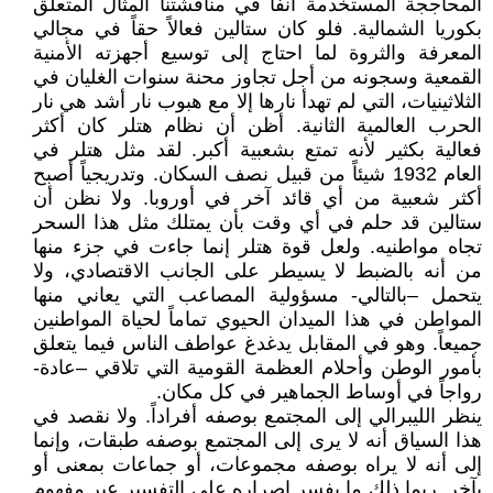
المحاججة المستخدمة آنفاً في مناقشتنا المثال المتعلق
بكوريا الشمالية. فلو كان ستالين فعالاً حقاً في مجالي
المعرفة والثروة لما احتاج إلى توسيع أجهزته الأمنية
القمعية وسجونه من أجل تجاوز محنة سنوات الغليان في
الثلاثينيات، التي لم تهدأ نارها إلا مع هبوب نار أشد هي نار
الحرب العالمية الثانية. أظن أن نظام هتلر كان أكثر
فعالية بكثير لأنه تمتع بشعبية أكبر. لقد مثل هتلر في
العام 1932 شيئاً من قبيل نصف السكان. وتدريجياً أصبح
أكثر شعبية من أي قائد آخر في أوروبا. ولا نظن أن
ستالين قد حلم في أي وقت بأن يمتلك مثل هذا السحر
تجاه مواطنيه. ولعل قوة هتلر إنما جاءت في جزء منها
من أنه بالضبط لا يسيطر على الجانب الاقتصادي، ولا
يتحمل –بالتالي- مسؤولية المصاعب التي يعاني منها
المواطن في هذا الميدان الحيوي تماماً لحياة المواطنين
جميعاً. وهو في المقابل يدغدغ عواطف الناس فيما يتعلق
بأمور الوطن وأحلام العظمة القومية التي تلاقي –عادة-
رواجاً في أوساط الجماهير في كل مكان.
ينظر الليبرالي إلى المجتمع بوصفه أفراداً. ولا نقصد في
هذا السياق أنه لا يرى إلى المجتمع بوصفه طبقات، وإنما
إلى أنه لا يراه بوصفه مجموعات، أو جماعات بمعنى أو
بآخر. ربما ذلك ما يفسر إصراره على التفسير عبر مفهوم