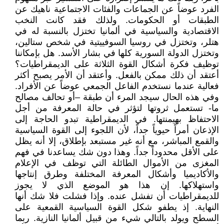
الفرد عوضاً عن الجماعات والفئات الاجتماعية ناهيك عن
الطبقات أو الحكومات. ولذلك فقد كانت النخب
الاقتصادية والسياسية في ألمانيا تختزل بالنسبة له في
هتلر، وتختزل في روسيا السوفييتية في شخص ستالين،
وتختزل الدولة السورية كلها في بشار الأسد. هل بإمكاننا
توظيف فكرة أشكال القوة الثلاثة على الديمقراطيات؟
أعتقد أن ذلك ممكن بالفعل. وأعتقد أن الأمر يصبح أكثر
فعالية عندما نستخدم الفاعل الجمعي عوضاً عن الأفراد.
وفي هذه الحال سيجد المرء أن طبقة –أو تحالف مصالح
ما- تستعمل ثروتها لتؤثر في حالة المعرفة من أجل
الاحتفاظ بهيمنتها. في الديمقراطية تبدو الحاجة إلى
الإذعان أمراً حيوياً جداً، لأن اللجوء إلى القوة السياسية
والقمع المباشر، مع أنه غير مستبعد بإطلاق، إلا أنه يظل
على الأقل محدوداً جداً. وهذا دون شك يساعدنا في فهم
المغزى من الأموال الطائلة التي توظف في الإعلام
والأكاديميا وأشكال المعرفة المختلفة وطرق إنتاجها
واستهلاكها. إن هذا هو الموضع الذي لا يجوز
للديمقراطيات أن تفشل عنده. وإذا فشلت فلا شك أنها
النهاية. إذ يطفو شكل القوة السياسية القمعية على
السطح ويولد بالتالي شيء من قبيل ألمانيا النازية. ربما