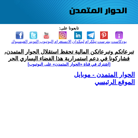
تابعونا على:
بودكاست
بنترست
تيلكرام
لينكدإن
الانستغرام
اليوتيوب
التويتر
الفيسبوك
تبرعاتكم وتبرعاتكن المالية تحفظ استقلال الحوار المتمدن،
فشاركونا في دعم استمرارية هذا الفضاء اليساري الحر
[اشترك في قناة ‫«الحوار المتمدن» على اليوتيوب]
الحوار المتمدن - موبايل
الموقع الرئيسي