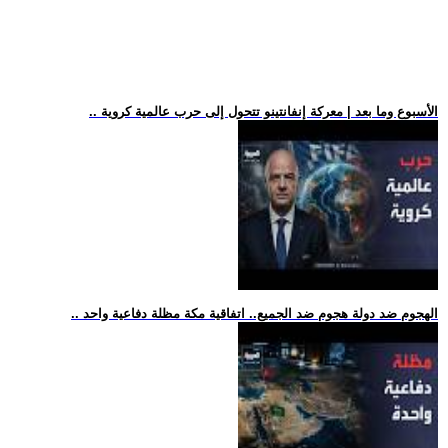
.. الأسبوع وما بعد | معركة إنفانتينو تتحول إلى حرب عالمية كروية
.. الهجوم ضد دولة هجوم ضد الجميع.. اتفاقية مكة مظلة دفاعية واحد