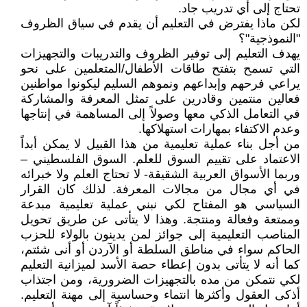
تحتاج إلى أي تدريب جاد.
لكن ماذا يفترض في التعليم أن يقدم في سياق الظروف
"النموذجية"؟
يهدف التعليم إلى توفير الظروف والتدريبات والتجهيزات
التي تسمح بتفتح طاقات الأطفال/المتعلمين على نحو
يراعي فرحهم وإبداعهم ونموهم السليم ليكونوا مواطنين
فعالين منتمين وقادرين على تمثل المعرفة والمشاركة
في التعامل الذكي معها وصولاً إلى المساهمة في إنتاجها
وعدم الاكتفاء بمهارات استهلاكها.
من أجل بناء عملية تعليمية من هذا القبيل لا يمكن أبداً
الاعتماد على تقييم السوق للعلم. السوق الفلسطيني –
وربما الأسواق العربية الشقيقة- لا تحتاج العلم ولا خبرائه
في أي مجال من مجالات المعرفة. لذلك كان القرار
السياسي هو المفتاح لكي نبني عملية تعليمية مبدعة
وممتعة وفعالة ومنتجة. وهذا لا يتأتى عن طريق تحويل
المناصب التعليمية إلى جوائز لمن يدينون بالولاء للحزب
الحاكم سواء في مناطق السلطة أو الآردن أو أنى شئتم،
كما أنه لا يتأتى بدون إعطاء حصة الأسد لميزانية التعليم
لكي نتمكن من مده بالتجهيزات الضرورية، ومن اجتذاب
أذكى العقول وأكثرها انتماء وحساسية إلى مهنة التعليم.