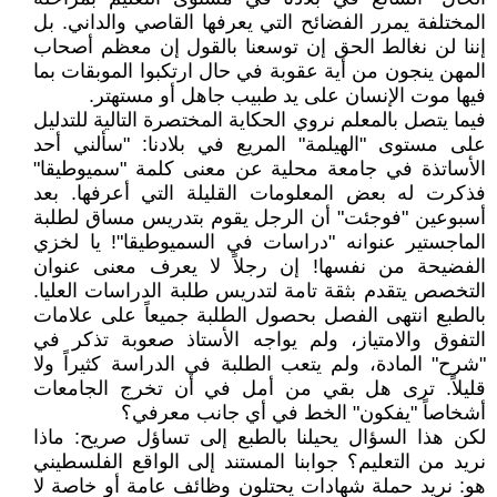
المختلفة يمرر الفضائح التي يعرفها القاصي والداني. بل
إننا لن نغالط الحق إن توسعنا بالقول إن معظم أصحاب
المهن ينجون من أية عقوبة في حال ارتكبوا الموبقات بما
فيها موت الإنسان على يد طبيب جاهل أو مستهتر.
فيما يتصل بالمعلم نروي الحكاية المختصرة التالية للتدليل
على مستوى "الهيلمة" المريع في بلادنا: "سألني أحد
الأساتذة في جامعة محلية عن معنى كلمة "سميوطيقا"
فذكرت له بعض المعلومات القليلة التي أعرفها. بعد
أسبوعين "فوجئت" أن الرجل يقوم بتدريس مساق لطلبة
الماجستير عنوانه "دراسات في السميوطيقا"! يا لخزي
الفضيحة من نفسها! إن رجلاً لا يعرف معنى عنوان
التخصص يتقدم بثقة تامة لتدريس طلبة الدراسات العليا.
بالطبع انتهى الفصل بحصول الطلبة جميعاً على علامات
التفوق والامتياز، ولم يواجه الأستاذ صعوبة تذكر في
"شرح" المادة، ولم يتعب الطلبة في الدراسة كثيراً ولا
قليلاً. ترى هل بقي من أمل في أن تخرج الجامعات
أشخاصاً "يفكون" الخط في أي جانب معرفي؟
لكن هذا السؤال يحيلنا بالطبع إلى تساؤل صريح: ماذا
نريد من التعليم؟ جوابنا المستند إلى الواقع الفلسطيني
هو: نريد حملة شهادات يحتلون وظائف عامة أو خاصة لا