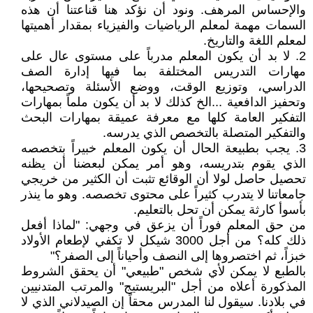
والإحساس المرهف. ونود أن نؤكد هنا قناعتنا أن هذه
السمات مهمة لمعلم الرياضيات والفيزياء بمقدار أهميتها
لمعلم اللغة والتاريخ.
2. لا بد أن يكون المعلم مدرباً على مستوى عال على
مهارات التدريس المختلفة بما فيها إدارة الصف
الدراسي، وتوزيع الوقت، ووضع الأسئلة وتصحيحها،
وتحفيز الدافعية ...الخ كذلك لا بد أن يكون ملماً بمهارات
التفكير العامة كلها مع معرفة عميقة بمهارات البحث
والتفكير المتصلة بالتخصص الذي يدرسه.
3. يجب بطبيعة الحال أن يكون المعلم خبيراً بتخصصه
الذي يقوم بتدريسه، وهو أمر يمكن لبعضنا أن يظنه
تحصيل حاصل لولا أن الوقائع تثبت أن الكثير من خريجي
جامعاتنا لا يتدرب كثيراً على محتوى تخصصه. وهو ما ينذر
بأسوأ كارثة يمكن أن تحل بالتعليم.
من حق المعلم فوراً أن يزعق في وجهي: "لماذا أفعل
ذلك كله؟ من أجل 3000 شيكل لا تكفي لإطعام الأولاد
خبزاً، ثم اختصروها إلى النصف وأحياناً إلى الصفر؟"
بالطبع لا يمكن لأي شخص "طبيعي" أن يحقق الشروط
المذكورة أعلاه من أجل "البريستيج" والمرتب المتدنيين
في بلادنا. سيقول لنا المدرس محقاً إن الصيدلاني الذي لا