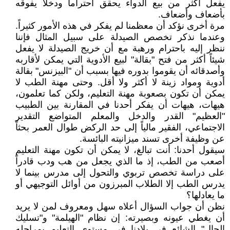
يفعل أكثر من بيع الدواء يحقق احتراماً ودخلاً يفوقه
بأضعاف وأضعاف.
مرة أخرى نؤكد أن معظمنا لم يفكر في هذه الأمور كثيراً.
وعندما نذكر تخصص الصيدلة على سبيل المثال فإننا
ننظر إليه باحترام ورهبة مع أن خريج الصيدلة لا يفعل
شيئاً أكثر من فتح "بقالة" لبيع الأدوية التي يمكن لأقاربه
وأصدقائه أن يقوموا بدوره فيها بسبب أن "البيزنس" بقالة
أدوية ومواد زينة لا أكثر ولا أقل. وحتى مهنة الطب لا
يمكن أن تكون بصعوبة مهنة التعليم، ولكن كما تعلمون،
هيهات، هيهات أن يفكر أحدنا في المقارنة بين الطبيب
"العظيم" القدر والدخل والمعلم المتواضع التقدير
الاجتماعي، الفقير مالياً إلى حد الركض طوال العمر بحثاً
عن وظيفة أخرى تسند ميزانيته البائسة.
سيقول أحدنا: أنت تبالغ، لا يمكن أن تكون مهنة التعليم
أصعب من الطب، إذ ما الذي يجعل من هب ودب قادراً
على دراسة تخصص تربوي والتحول إلى مدرس بينما لا
يدرس الطب إلا الطلاب المبرزون من أوائل التوجيهي أو
ما يعادلها؟
نظن أن جواب السؤال أعلاه سهل ومعروف لمن لا يريد
أن يغطي عيونه وبصيرته: إن نظام "الهيلمة" و"تسليك
الحال" الشائع في بلادنا في مستوى التعليم بمراحله