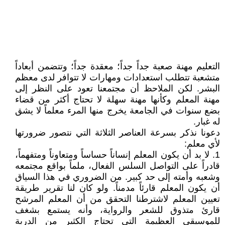
التعليم مهنة صعبة جداً جداً؛ معقدة جداً؛ وتتضمن أبعاداً
متشعبة تتطلب استعدادات ومهارات لا تتوافر لدى معظم
البشر. لكن الملاحظ أن مجتمعنا تعود على النظر إلى
مهنة المعلم وكأنها مهنة سهلة لا تحتاج أكثر من قضاء
بضع سنوات في الجامعة يخرج منها المرء معلماً لا يشق
له غبار.
دعونا نذكر بسرعة العناصر الثلاثة التي نتصور ضرورتها
لأي معلم:
1. لا بد أن يكون المعلم إنساناً حساساً ومتعاوناً ومتفهماً،
قادراً على التواصل السلس الفعال، ملماً بواقع مجتمعه
وشعبه وأمته إلى حد كبير. من الضروري في هذا السياق
أن يكون المعلم قارئاً مدمناً. ولو كان لنا تقرير طريقة
تعيين المعلم لاشترطنا التحقق من أن المعلم المرشح
قارئ متذوق للشعر والرواية، وأنه يستمع بشغف
للموسيقى العظيمة التي تحتاج الكثير من الدربة