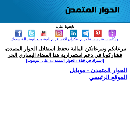
تابعونا على:
بودكاست
بنترست
تيلكرام
لينكدإن
الانستغرام
اليوتيوب
التويتر
الفيسبوك
تبرعاتكم وتبرعاتكن المالية تحفظ استقلال الحوار المتمدن،
فشاركونا في دعم استمرارية هذا الفضاء اليساري الحر
[اشترك في قناة ‫«الحوار المتمدن» على اليوتيوب]
الحوار المتمدن - موبايل
الموقع الرئيسي