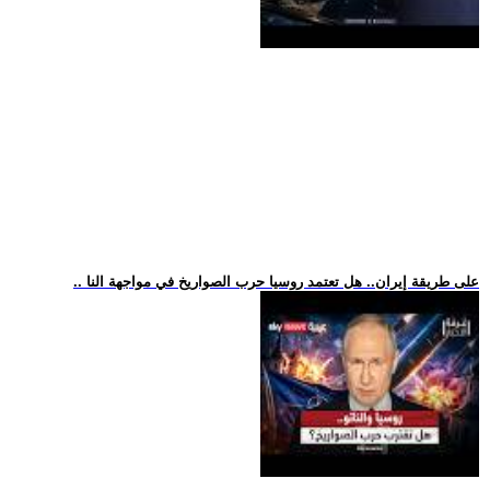
.. على طريقة إيران.. هل تعتمد روسيا حرب الصواريخ في مواجهة النا