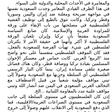
والمغامرة في الأحداث المحلية والدولية على السواء.
في هذا الظرف القيادي المغامر وجدت السعودية نفسها
في مواجهة صريحة ومعلنة ضد إيران واليمن وسوريا
وقطر وتركيا، وكانت تتوق بالطبع إلى توظيف القضية
الفلسطينية في مصلحتها من باب الإبقاء على ورقة
للمزاودة العربية والإسلامية. كان صانع السياسة
السعودية مقتنعاً بأن تركيا وإيران تلعبان الورقة
الفلسطينية لا أكثر وأنهما في حقيقة الأمر لا يكترثان
لفلسطين في شيء. تهيأت الفرصة للسعودية بالفعل،
فقد كان الموقف الفلسطيني منقسماً على نحو واضح
منذ "الربيع" العربي. كانت حماس في معسكر الإخوان
المسلمين بقيادة تركيا ووصافة قطر، وكان هناك فصائل
صغيرة تتلقى مساندة إيران، بينما كان التيار الرسمي
الفلسطيني أي السلطة وحزبها مع السعودية وصولاً إلى
تبني مواقف مؤلمة شعبياً من قبيل الاصطفاف مع
التحالف العربي السعودي في اليمن ضد أنصار الله وتبني
مواقف علنية تندد بالمقاومة اللبنانية ...الخ.
إذن كان الفلسطينيون في مستوى السلطة إلى جانب
السعودية في مستوى الصراعات العربية/الاقليمية، فما
الذي دفع السعودية إلى الانقلاب عليهم وصولاً إلى خروج