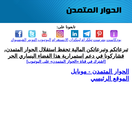
تابعونا على:
بودكاست
بنترست
تيلكرام
لينكدإن
الانستغرام
اليوتيوب
التويتر
الفيسبوك
تبرعاتكم وتبرعاتكن المالية تحفظ استقلال الحوار المتمدن،
فشاركونا في دعم استمرارية هذا الفضاء اليساري الحر
[اشترك في قناة ‫«الحوار المتمدن» على اليوتيوب]
الحوار المتمدن - موبايل
الموقع الرئيسي