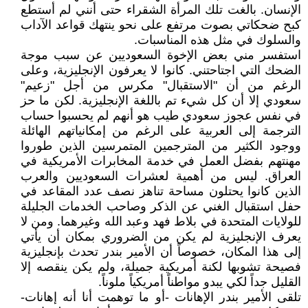
الإنسان. بالغت تلك المرأة الشقراء حتى أنني لم أستطع
كبح ضحكاتي بصوت مرتفع على نحو ينتهك قواعد الآداب
والسلوك في مثل هذه المناسبات.
استفسر مني بعض الإخوة السعوديين عن سبب موجة
الضحك التي اجتاحتني. كانوا لا يعرفون الإنجليزية، وعلى
الرغم من أن "الاستقبال" مكرس من أجل "زعيم"
سعودي إلا أن كل شيء تم باللغة الإنجليزية. لكن ما حز
في نفس عجوز سعودي طيب هو أنهم لم يحسبوا حساب
الترجمة إلى العربية على الرغم من إمكانياتهم الهائلة
ووجود الكثير من المترجمين المتمرسين الذين طوروا
مهنتهم بفضل العمل في خدمة المخابرات الأمريكية في
العراق. ليس من أهمية لعشرات السعوديين والعرب
الذين كانوا يحتلون مساحة تناهز نصف عدد المقاعد في
حفل استقبال الغني عن الذكر وصاحب الخدمات الجليلة
للولايات المتحدة في بلاط فهد وعبد الله وغيرهما. ومن لا
يعرف الإنجليزية لم يكن من الضروري بمكان أن يأتي
إلى هذا المكان، خصوصاً أن الأمير بندر تحدث بإنجليزية
فصيحة تشوبها لكنة أمريكية جميلة، ولم يكن ينقصه إلا
القليل جداً لكي يبدو مواطناً أمريكياً ملوناً.
تلقى الأمير بندر الإهانات -أو ما توهمت أنا أنه إهانات-