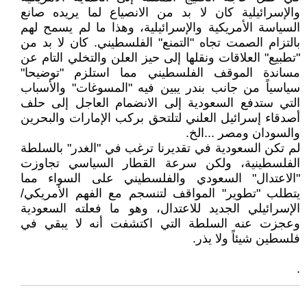
والإسرائيلية كان لا بد من الانصياع لما يريده صانع
السياسة الأمريكية والإسرائيلية، وهذا ما لم يسمح لهم
بالتزام الصمت تجاه "التمنع" الفلسطيني. كان لا بد من
"تطبيع" العلاقات ونقلها إلى حيز العلن والتخلي التام عن
مساندة الموقف الفلسطيني مما استلزم "توضيحا"
سياسياً من جانب بندر يبين فيه "المسوغات" والأسباب
التي ستدفع السعودية إلى الانضمام العاجل إلى حلف
أصدقاء إسرائيل العلني لتلتحق بركب الإمارات والبحرين
والسودان ومصر ...الخ.
لم تكن السعودية في تقديرنا ترغب في "الغدر" بالسلطة
الفلسطينية، ولكن سرعة القطار السياسي تجاوزت
"الاعتدال" السعودي والفلسطيني على السواء مما
يتطلب "تطوير" المواقف لتنسجم مع الفهم الأمريكي/
الإسرائيلي الجديد للاعتدال، وهو ما فعلته السعودية
وعجزت عنه السلطة التي اكتشفت أنه لا يبقي في
فلسطين شيئاً ولا يذر.
.