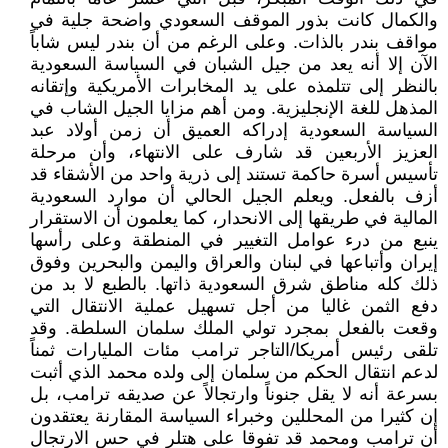
والكمال كانت بذور الموقف السعودي واضحة جلية في
مواقف بندر بالذات. وعلى الرغم من أن بندر ليس شاباً
الآن إلا أنه يعد من جيل الشبان في السياسة السعودية
بالنظر إلى تتلمذه على يد المخابرات الأمريكية وإتقانه
المذهل للغة الإنجليزية. ومن أهم مزايا الجيل الشاب في
السياسة السعودية إدراكه العميق أن زمن أولاد عبد
العزيز الأربعين قد شارف على الانتهاء، وأن مرحلة
تأسيس أسرة حاكمة تستند إلى ذرية واحد من الأشقاء قد
أزف بالفعل. ويعلم الجيل الحالي أن موارد السعودية
المالية في طريقها إلى الانحدار، كما يعلمون أن الاستقرار
ينبع من درء عوامل التغيير في المنطقة وعلى رأسها
إيران وأتباعها في لبنان والعراق واليمن والبحرين وفوق
ذلك كله مناطق شرق السعودية ذاتها. بالطبع لا بد من
دفع الثمن غاليا من أجل تسهيل عملية الانتقال التي
وقعت بالفعل بمجرد تولي الملك سلمان السلطة. وقد
تلقى رئيس أمريكا/التاجر ترامب مئات المليارات ثمناً
لدعم انتقال الحكم من سلمان إلى ولده محمد الذي أثبت
بسرعة أنه لا يقل جنوناً وارتجالاً عن صديقه ترامب، بل
إن كثيرا من المحللين وخبراء السياسة المقارنة يعتقدون
أن ترامب ومحمد قد تفوقا على هتلر في حس الارتجال