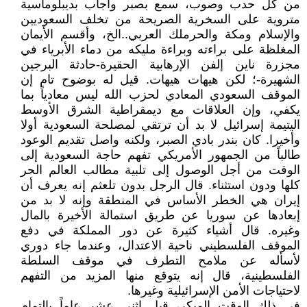
من كل حدب وصوب، سمع بصبر وأجاب بديبلوماسية
متروية على السخرية الصريحة من تخلف السعوديين
والإسلام ومكة والحرملك العربي..الخ، وأقسم الأيمان
المغلظة على براءته وبراءة مليكه من دماء الأبرياء في
مجزرة ناين إلفن الإرهابية الحقيرة-حادثة البرجين
الشهيرة-؛ لكن هيهات هيهات. قيل له بوضوح تام إن
الموقف السعودي المعادي لحزب الله ليس معادياً بما
يكفي، وإن العلاقات مع ديمقراطية الشرق الأوسط
اليتيمة إسرائيل لا بد أن ترتقي لمصلحة السعودية أولا
وأخيرا. كان بندر بادي الصبر، ولكنه واصل تقديم الوعود
طالباً من الجمهور الأمريكي تفهم حاجة السعودية إلى
الوقت من أجل الوصول إلى تلبية مطالب العالم الحر
كلها ودون استثناء. قال الرجل بدون تلعثم إنه يعرف أن
إيران هي الخطر الأساس في المنطقة وإنه لا بد من
إبعادها عن سوريا عن طريق استمالة الأخيرة بالمال
وغيره. قال أشياء كثيرة عن دور المملكة في دفع
الموقف الفلسطيني ناحية الاعتدال، وعندما جاء دوري
لأسأله عن ملامح التطرف في موقف السلطة
الفلسطينية، قال إنه يتوقع منها المزيد من التفهم
لاحتياجات الأمن الإسرائيلية وغيرها.
في ذلك الوقت المبكر، قبل اثني عشر عاماً بالتمام