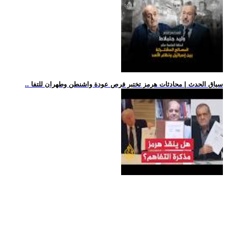
.. سياق الحدث | محادثات هرمز تختبر فرص عودة واشنطن وطهران للتفا