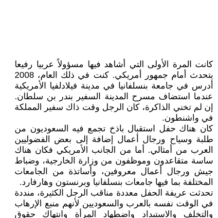
كانت المرة الأولى التي أشاهد فيها مسؤولاً عربيا رفيعا
يتحدث أمام جمهور أمريكي. كنت في ذلك العام، 2008
أدرس في جامعة بنسلفانيا في مدينة فيلادلفيا الأمريكية
عندما استضاف مسرح المدينة السفير بندر بن سلطان.
إن لم تخني الذاكرة، كان الرجل وقت ذاك سفير المملكة
في واشنطون.
كان هناك حفل استقبال باذخ تجمع فيه السعوديون من
طلبة وسياح ورجال أعمال إضافة إلى بعض الفضوليين
العرب من أمثالي. أما من الجانب الأمريكي فكان هناك
ساسة متقاعدون وموظفون من وزارة الخارجية، وضباط
جيش ورجال أعمال معروفين، وأساتذة من الجامعات
المختلفة بما فيها جامعات بنسلفانيا وبرنستون وهارفارد.
تحدثت عريفة الحفل معددة مناقب الرجل الكثيرة، منددة
في الوقت نفسه بالعرب والسعوديين لأنهم منبع الإرهاب
والتخلف والاستبداد واضطهاد المرأة وانتهاك حقوق