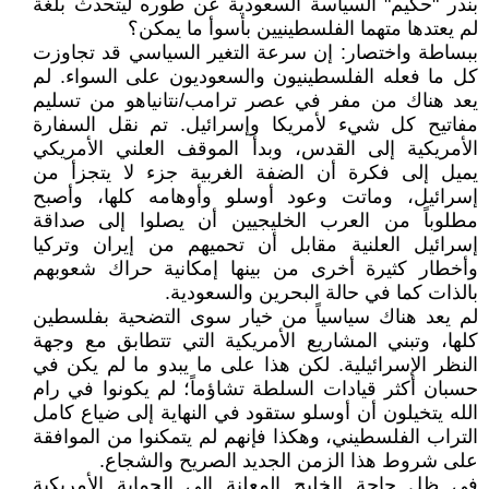
بندر "حكيم" السياسة السعودية عن طوره ليتحدث بلغة
لم يعتدها متهما الفلسطينيين بأسوأ ما يمكن؟
ببساطة واختصار: إن سرعة التغير السياسي قد تجاوزت
كل ما فعله الفلسطينيون والسعوديون على السواء. لم
يعد هناك من مفر في عصر ترامب/نتانياهو من تسليم
مفاتيح كل شيء لأمريكا وإسرائيل. تم نقل السفارة
الأمريكية إلى القدس، وبدأ الموقف العلني الأمريكي
يميل إلى فكرة أن الضفة الغربية جزء لا يتجزأ من
إسرائيل، وماتت وعود أوسلو وأوهامه كلها، وأصبح
مطلوباً من العرب الخليجيين أن يصلوا إلى صداقة
إسرائيل العلنية مقابل أن تحميهم من إيران وتركيا
وأخطار كثيرة أخرى من بينها إمكانية حراك شعوبهم
بالذات كما في حالة البحرين والسعودية.
لم يعد هناك سياسياً من خيار سوى التضحية بفلسطين
كلها، وتبني المشاريع الأمريكية التي تتطابق مع وجهة
النظر الإسرائيلية. لكن هذا على ما يبدو ما لم يكن في
حسبان أكثر قيادات السلطة تشاؤماً؛ لم يكونوا في رام
الله يتخيلون أن أوسلو ستقود في النهاية إلى ضياع كامل
التراب الفلسطيني، وهكذا فإنهم لم يتمكنوا من الموافقة
على شروط هذا الزمن الجديد الصريح والشجاع.
في ظل حاجة الخليج المعلنة إلى الحماية الأمريكية