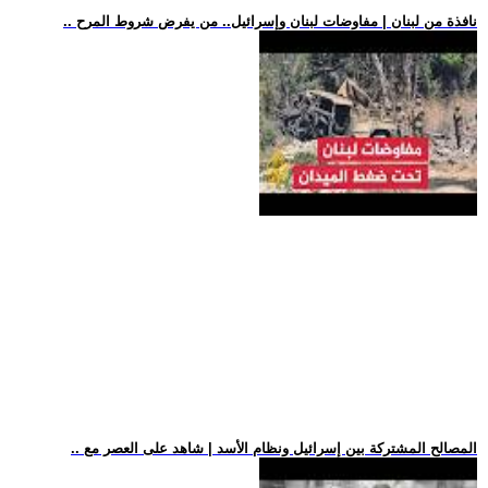
.. نافذة من لبنان | مفاوضات لبنان وإسرائيل.. من يفرض شروط المرح
.. المصالح المشتركة بين إسرائيل ونظام الأسد | شاهد على العصر مع