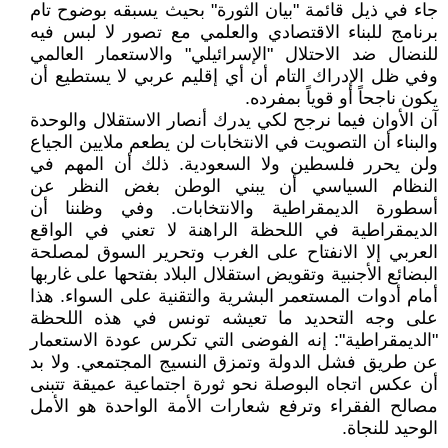
جاء في ذيل قائمة "بيان الثورة" بحيث يسبقه بوضوح تام
برنامج للبناء الاقتصادي والعلمي مع تصور لا لبس فيه
للنضال ضد الاحتلال "الإسرائيلي" والاستعمار العالمي
وفي ظل الإدراك التام أن أي إقليم عربي لا يستطيع أن
يكون ناجحاً أو قوياً بمفرده.
آن الأوان فيما نرجح لكي يدرك أنصار الاستقلال والوحدة
والبناء أن التصويت في الانتخابات لن يطعم ملايين الجياع
ولن يحرر فلسطين ولا السعودية. ذلك أن المهم في
النظام السياسي أن يبني الوطن بغض النظر عن
أسطورة الديمقراطية والانتخابات. وفي وظننا أن
الديمقراطية في اللحظة الراهنة لا تعني في الواقع
العربي إلا الانفتاح على الغرب وتحرير السوق لمصلحة
البضائع الأجنبية وتقويض استقلال البلاد بفتحها على غاربها
أمام أدوات المستعمر البشرية والتقنية على السواء. هذا
على وجه التحديد ما تعيشه تونس في هذه اللحظة
"الديمقراطية": إنه الفوضى التي تكرس عودة الاستعمار
عن طريق فشل الدولة وتمزق النسيج المجتمعي. ولا بد
أن عكس اتجاه البوصلة نحو ثورة اجتماعية عميقة تتبنى
مصالح الفقراء وترفع شعارات الأمة الواحدة هو الأمل
الوحيد للنجاة.