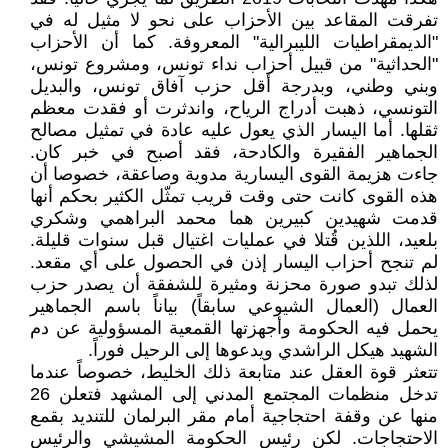
تفرقت المقاعد بين الأحزاب على نحو لا مثيل له في
"الديمقراطيات الليبرالية" المعروفة. كما أن الأحزاب
"الحداثية" من قبيل أحزاب نداء تونس، ومشروع تونس،
وبني وطني، وبدرجة أقل حزب آفاق تونس، والبديل
التونسي، ذهبت أدراج الرياح، واندثرت أو فقدت معظم
ثقلها. أما اليسار الذي يعول عليه عادة في تمثيل مصالح
الجماهير الفقيرة والكادحة، فقد أصبح في خبر كان.
جاءت هزيمة القوى اليسارية مدوية وصاعقة، خصوصا أن
هذه القوى كانت حتى وقت قريب تمثّل الكثير بحكم أنها
قدمت شهيدين كبيرين هما محمد البراهمي وشكري
بلعيد، اللذين قُتلا في عمليات اغتيال قبل سنوات قليلة.
لم تنجح أحزاب اليسار إذن في الحصول على أي مقعد.
لذلك تبدو صورة محزنة ومثيرة للشفقة أن يصدر حزب
العمال (العمال الشيوعي سابقاً) بياناً باسم الجماهير
يحمل فيه الحكومة وأجهزتها القمعية المسؤولية عن دم
الشهيد هيكل الراشدي ويدعوها إلى الرحيل فوراً.
تتعثر قوة العقل عند متابعة ذلك الخليط، خصوصاً عندما
تدخل منظمات المجتمع المدني إلى المشهد فتعلن 26
منها عن وقفة احتجاجية أمام مقر البرلمان للتنديد بقمع
الاحتجاجات. لكن رئيس الحكومة المشيشي والرئيس