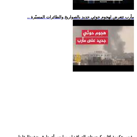
.. مأرب تتعرض لهجوم حوثي جديد بالصواريخ والطائرات المسيّرة
.. رئيس حكومة إقليم كردستان العراق: لم يمارس أي طرف ضغوطا علينا