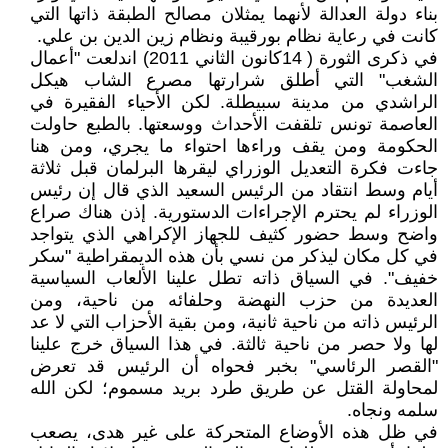
بناء دولة العدالة لأنهما يمثلان مصالح الطبقة ذاتها التي
كانت في رعاية نظام بورقيبة ونظام زين الدين بن علي.
في ذكرى الثورة ( 14كانون الثاني 2011) اندلعت "أعمال
الشغب" التي أطلق شرارتها مصرع الشاب هيكل
الراشدي من مدينة سبيطلة. لكن الأحياء الفقيرة في
العاصمة تونس تلقفت الأحداث ووسعتها. بالطبع حاولت
الحكومة ومن يقف وراءها احتواء ما يجري، ومن هنا
جاءت فكرة التعديل الوزراي ليقرها البرلمان قبل ثلاثة
أيام وسط انتقاد من الرئيس السعيد الذي قال إن رئيس
الوزراء لم يحترم الإجراءات الدستورية. إذن هناك صراع
واضح وسط حضور كثيف للجهاز الإكراهي الذي يتواجد
في كل مكان ليذكر من نسي بأن هذه الديمقراطية "سكر
خفيف". في السياق ذاته تطل علينا الألعاب السياسية
العديدة من حزب النهضة وحلفائه من ناحية، ومن
الرئيس ذاته من ناحية ثانية، ومن بقية الأحزاب التي لا عد
لها ولا حصر من ناحية ثالثة. في هذا السياق خرج علينا
"القصر الرئاسي" بخبر فحواه أن الرئيس قد تعرض
لمحاولة القتل عن طريق طرد بريد مسموم؛ لكن الله
سلمه ونجاه.
في ظل هذه الأوضاع المتحركة على غير هدى، يصعب