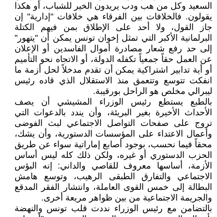
السعيد وكل من هب ودب يريدون الخير للشباب، أو هكذا
يقولون. فالخلافات بين الفرقاء هي خلافات "إدارية" إن
جاز القول، ولا أحد على الإطلاق بمن فيهم الكتلة
البرلمانية الأكبر التي تمثل إخوان تونس يمكن أن "يتهور"
إلى حد رفع شعار مصادرة أموال الفاسدين أو الإعلان
عن العمل حقاً جمعياً تكفله الدولة، أو الاتجاه نحو التأميم
أو أية تدابير اشتراكية يمكن أن تقدم مدخلاً لحل أزمة ما
انفكت تتوسع وتتعمق منذ الاستقلال الذي قاده رئيس
ليبرالي مخلص هو الراحل بورقيبة.
بالطبع يستطع رئيس الوزراء المشيشي أن يصف
الأحداث الأخيرة بغير البريئة، وأن يندد بالدعوات التي
تروج على صفحات التواصل الاجتماعي لبث الفوضى
وأعمال الاعتداء على المؤسسات الدستورية، وأن يشك،
محقاً فيما نحسب، بوجود أصابع إماراتية سواء عن طريق
الحزب الدستوري أو غيره، ولكن ذلك كله ليس أساس
الأزمة، أساسها معروف للقاصي والداني: إنه البؤس
الاجتماعي والتفارق الطبقى الرهيب، وتوسع هامش
البطالة إلى خمس القوى العاملة، وانتشار الفقر المدقع
والجريمة الاجتماعية من بين ظواهر مريعة أخرى.
بالتضامن مع رئيس الوزراء نددت قلب تونس والنهضة