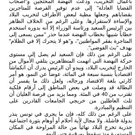
بأعمال التخريب، ودعت النهضة المحتجين و"أصحاب
القضايا العادلة" إلى عدم توفير الفرصة للمتاجرين
بقضاياهم وجعلها مطية لبعض الأطراف لتخريب البلاد
والإساءة لاستقرارها. وعلى الرغم من الخلاف الظاهر
بين الرئيس السعيد ورئاسة الوزراء إلا أنه بدوره استخدم
خطاباً شبيهاً بخطاب النهضة عندما حذر "ممن يسعى إلى
المتاجرة بفقر المواطنين"، و"هو لا يتحرك إلا في الظلام"
بهدف "بث الفوضى".
على الرغم من ذلك فإن السعيد لم يصل إلى مستوى
حركة النهضة التي اتهمت المتظاهرين بتلقي الأموال من
الخارج لتخريب البلاد، ويبدو أن الرئيس يدرك أن انكماشاً
اقتصادياً بنسبة سبعة في المائة، عوضاً عن النمو، هو أمر
كارثي بلغة الاقتصاد ورجاله، ولعل ذلك ما يفسر أن
البطالة قد وصلت في بعض المناطق إلى أرقام فلكية
تقترب من 40 في المئة. ومما يزيد من فرصة الغليان أن
ثلث العاطلين من خريجي الجامعات القادرين على
التنظيم والمبادرة.
على الرغم من ذلك كله، فإن ما يجري في تونس ينذر
بدولة فاشلة. ولا مجال لأية أحلام أو أوهام بثورة اجتماعية
جذرية تخرج البلاد نهائياً من حالة المراوحة في المكان
المستمرة منذ سقوط بورقيبة حتى اليوم.