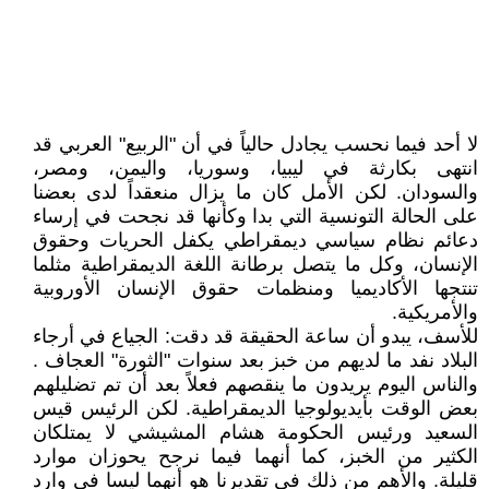
لا أحد فيما نحسب يجادل حالياً في أن "الربيع" العربي قد
انتهى بكارثة في ليبيا، وسوريا، واليمن، ومصر،
والسودان. لكن الأمل كان ما يزال منعقداً لدى بعضنا
على الحالة التونسية التي بدا وكأنها قد نجحت في إرساء
دعائم نظام سياسي ديمقراطي يكفل الحريات وحقوق
الإنسان، وكل ما يتصل برطانة اللغة الديمقراطية مثلما
تنتجها الأكاديميا ومنظمات حقوق الإنسان الأوروبية
والأمريكية.
للأسف، يبدو أن ساعة الحقيقة قد دقت: الجياع في أرجاء
البلاد نفد ما لديهم من خبز بعد سنوات "الثورة" العجاف .
والناس اليوم يريدون ما ينقصهم فعلاً بعد أن تم تضليلهم
بعض الوقت بأيديولوجيا الديمقراطية. لكن الرئيس قيس
السعيد ورئيس الحكومة هشام المشيشي لا يمتلكان
الكثير من الخبز، كما أنهما فيما نرجح يحوزان موارد
قليلة. والأهم من ذلك في تقديرنا هو أنهما ليسا في وارد