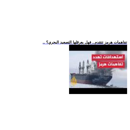
.. تفاهمات هرمز تتقدم.. فهل يعرقلها التصعيد البحري؟