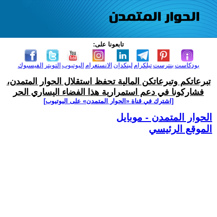
تابعونا على:
بودكاست
بنترست
تيلكرام
لينكدإن
الانستغرام
اليوتيوب
التويتر
الفيسبوك
تبرعاتكم وتبرعاتكن المالية تحفظ استقلال الحوار المتمدن،
فشاركونا في دعم استمرارية هذا الفضاء اليساري الحر
[اشترك في قناة ‫«الحوار المتمدن» على اليوتيوب]
الحوار المتمدن - موبايل
الموقع الرئيسي