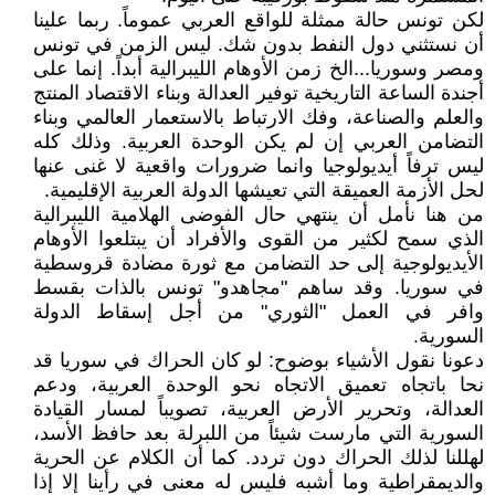
لكن تونس حالة ممثلة للواقع العربي عموماً. ربما علينا
أن نستثني دول النفط بدون شك. ليس الزمن في تونس
ومصر وسوريا...الخ زمن الأوهام الليبرالية أبداً. إنما على
أجندة الساعة التاريخية توفير العدالة وبناء الاقتصاد المنتج
والعلم والصناعة، وفك الارتباط بالاستعمار العالمي وبناء
التضامن العربي إن لم يكن الوحدة العربية. وذلك كله
ليس ترفاً أيديولوجيا وانما ضرورات واقعية لا غنى عنها
لحل الأزمة العميقة التي تعيشها الدولة العربية الإقليمية.
من هنا نأمل أن ينتهي حال الفوضى الهلامية الليبرالية
الذي سمح لكثير من القوى والأفراد أن يبتلعوا الأوهام
الأيديولوجية إلى حد التضامن مع ثورة مضادة قروسطية
في سوريا. وقد ساهم "مجاهدو" تونس بالذات بقسط
وافر في العمل "الثوري" من أجل إسقاط الدولة
السورية.
دعونا نقول الأشياء بوضوح: لو كان الحراك في سوريا قد
نحا باتجاه تعميق الاتجاه نحو الوحدة العربية، ودعم
العدالة، وتحرير الأرض العربية، تصويباً لمسار القيادة
السورية التي مارست شيئاً من اللبرلة بعد حافظ الأسد،
لهللنا لذلك الحراك دون تردد. كما أن الكلام عن الحرية
والديمقراطية وما أشبه فليس له معنى في رأينا إلا إذا