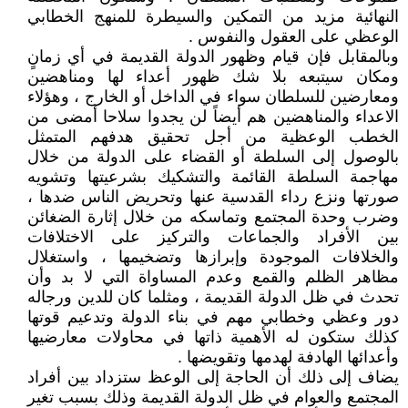
النهائية مزيد من التمكين والسيطرة للمنهج الخطابي
الوعظي على العقول والنفوس .
وبالمقابل فإن قيام وظهور الدولة القديمة في أي زمانٍ
ومكان سيتبعه بلا شك ظهور أعداء لها ومناهضين
ومعارضين للسلطان سواء في الداخل أو الخارج ، وهؤلاء
الاعداء والمناهضين هم أيضاً لن يجدوا سلاحا أمضى من
الخطب الوعظية من أجل تحقيق هدفهم المتمثل
بالوصول إلى السلطة أو القضاء على الدولة من خلال
مهاجمة السلطة القائمة والتشكيك بشرعيتها وتشويه
صورتها ونزع رداء القدسية عنها وتحريض الناس ضدها ،
وضرب وحدة المجتمع وتماسكه من خلال إثارة الضغائن
بين الأفراد والجماعات والتركيز على الاختلافات
والخلافات الموجودة وإبرازها وتضخيمها ، واستغلال
مظاهر الظلم والقمع وعدم المساواة التي لا بد وأن
تحدث في ظل الدولة القديمة ، ومثلما كان للدين ورجاله
دور وعظي وخطابي مهم في بناء الدولة وتدعيم قوتها
كذلك ستكون له الأهمية ذاتها في محاولات معارضيها
وأعدائها الهادفة لهدمها وتقويضها .
يضاف إلى ذلك أن الحاجة إلى الوعظ ستزداد بين أفراد
المجتمع والعوام في ظل الدولة القديمة وذلك بسبب تغير