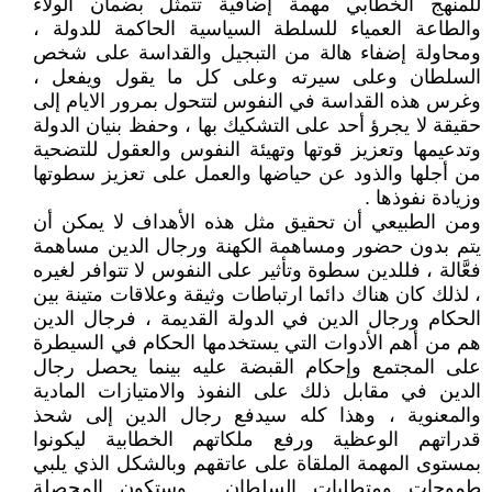
للمنهج الخطابي مهمة إضافية تتمثل بضمان الولاء
والطاعة العمياء للسلطة السياسية الحاكمة للدولة ،
ومحاولة إضفاء هالة من التبجيل والقداسة على شخص
السلطان وعلى سيرته وعلى كل ما يقول ويفعل ،
وغرس هذه القداسة في النفوس لتتحول بمرور الايام إلى
حقيقة لا يجرؤ أحد على التشكيك بها ، وحفظ بنيان الدولة
وتدعيمها وتعزيز قوتها وتهيئة النفوس والعقول للتضحية
من أجلها والذود عن حياضها والعمل على تعزيز سطوتها
وزيادة نفوذها .
ومن الطبيعي أن تحقيق مثل هذه الأهداف لا يمكن أن
يتم بدون حضور ومساهمة الكهنة ورجال الدين مساهمة
فعَّالة ، فللدين سطوة وتأثير على النفوس لا تتوافر لغيره
، لذلك كان هناك دائما ارتباطات وثيقة وعلاقات متينة بين
الحكام ورجال الدين في الدولة القديمة ، فرجال الدين
هم من أهم الأدوات التي يستخدمها الحكام في السيطرة
على المجتمع وإحكام القبضة عليه بينما يحصل رجال
الدين في مقابل ذلك على النفوذ والامتيازات المادية
والمعنوية ، وهذا كله سيدفع رجال الدين إلى شحذ
قدراتهم الوعظية ورفع ملكاتهم الخطابية ليكونوا
بمستوى المهمة الملقاة على عاتقهم وبالشكل الذي يلبي
طموحات ومتطلبات السلطان . وستكون المحصلة