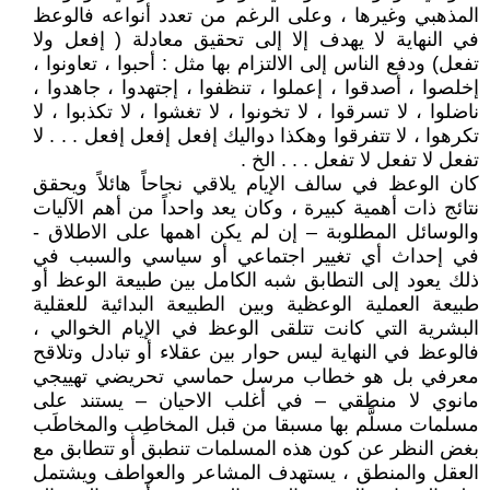
المذهبي وغيرها ، وعلى الرغم من تعدد أنواعه فالوعظ
في النهاية لا يهدف إلا إلى تحقيق معادلة ( إفعل ولا
تفعل) ودفع الناس إلى الالتزام بها مثل : أحبوا ، تعاونوا ،
إخلصوا ، أصدقوا ، إعملوا ، تنظفوا ، إجتهدوا ، جاهدوا ،
ناضلوا ، لا تسرقوا ، لا تخونوا ، لا تغشوا ، لا تكذبوا ، لا
تكرهوا ، لا تتفرقوا وهكذا دواليك إفعل إفعل إفعل . . . لا
تفعل لا تفعل لا تفعل . . . الخ .
كان الوعظ في سالف الإيام يلاقي نجاحاً هائلاً ويحقق
نتائج ذات أهمية كبيرة ، وكان يعد واحداً من أهم الآليات
والوسائل المطلوبة – إن لم يكن اهمها على الاطلاق -
في إحداث أي تغيير اجتماعي أو سياسي والسبب في
ذلك يعود إلى التطابق شبه الكامل بين طبيعة الوعظ أو
طبيعة العملية الوعظية وبين الطبيعة البدائية للعقلية
البشرية التي كانت تتلقى الوعظ في الإيام الخوالي ،
فالوعظ في النهاية ليس حوار بين عقلاء أو تبادل وتلاقح
معرفي بل هو خطاب مرسل حماسي تحريضي تهييجي
مانوي لا منطقي – في أغلب الاحيان – يستند على
مسلمات مسلَّم بها مسبقا من قبل المخاطِب والمخاطَب
بغض النظر عن كون هذه المسلمات تنطبق أو تتطابق مع
العقل والمنطق ، يستهدف المشاعر والعواطف ويشتمل