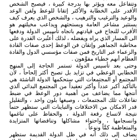
وتتفاعل معه ويؤثر بها بدرجة كبيرة ، فيصبح الشخص
الأقدر على الخطابة والأكثر إتقانا للوعظ ولفن الوعد
والوعيد والترغيب والترهيب ، والشخص الذي يعرف كيف
يستثير مشاعر العامة ويستحثهم ويداعب مخيلتهم هو
الأقرب للنجاح في قيادتهم باتجاه تأسيس الدولة ودفعها
الى المسار الذي يراه ويفضله ، لذلك أُعتُبرت القدرة على
مخاطبة الجماهير وإتقان فن الوعظ إحدى صفات القادة
والزعماء عبر التاريخ فمن صفات مؤسسي الدول والقادة
العظام أنهم خطباء مفوَّهون .
وحتى بعد تأسيس الدولة تستمر الحاجة إلى المنهج
الخطابي الوعظي في تزايد بل تصبح أكثر إلحاحاً ، لأن
المجتمع أو المجتمعات التي ستحكمها الدولة الناشئة هي
بالتأكيد أكبر عدداً وأكثر تعقيداً من المجتمع البدائي ألذي
أنتجها مما يضاعف من أهمية دور الوعظ في ضبط
تفاعلات تلك المجتمعات ، وصبغها بلون واحد ، والتقليل
قدر الامكان من الاختلافات والتباينات التي ستظهر حتماً
نتيجة لاتساع رقعة الدولة ، والحفاظ على تناغمها
وانسجامها ، واحتواء مشاكلها وتناقضاتها المتزايدة
والمتعاظمة كمَّاً ونوعاً .
يضاف إلى ذلك أنه في ظل الدولة القديمة ستظهر