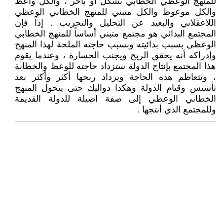
للمنهج الوعظي الخطابي بشكل او بآخر ، والكل واعظ
والكل موعوظ والكل متبني للمنهج الخطابي الوعظي
اللاعقلاني والبعيد عن التحليل والتجريب . إذاً فإن
المجتمع البدائي هو مجتمع متبني أساساً للمنهج الخطابي
الوعظي بسبب بدائيته وبسبب حاجته الملحة لهذا المنهج
وإدراكه أنه يحقق الربح ويجنب الخسارة ، وعندما يقوم
هذا المجتمع بإنتاج الدولة ستزداد حاجته للوعظ والخطابة
، وتتعاظم هذه الحاجة ويزداد ربحها أكثر وأكثر بعد
تأسيس وقيام الدولة وهكذا دواليك حتى يتحول المنهج
الخطابي الوعظي إلى صفة اصيلة للدولة القديمة
وللمجتمع الذي أنتجها .