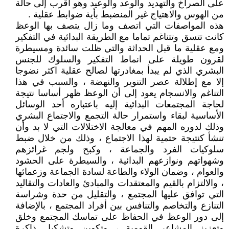
على الصراخ والتهديد والوعد والوعيد وهو أقرب إلى حالة
من الهوس والاهتياج غير المنضبط بأية ضوابط عقلية .
هذه المواصفات التي اتصف وما زال يتصف بها الوعظ
كانت تتسق وتتناغم تماما مع الطريقة البدائية في التفكير
ومع عقلية ما قبل الحداثة والتي ظلت سائدة ومسيطرة
لقرون طويلة على انماط التفكير والسلوك للجنس
البشري الذي لم يبدأ بمغادرتها لصالح عقلية اكثر نضوجا
إلا مع إطلالة عصر التنوير والنهضة ، والسبب في هذا
التناغم والانسجام يعود إلى أن الوعظ ظهر أساسا نتيجة
لحاجة المجتمعات البدائية إليه باعتباره أحد الوسائل
الأساسية لبقاء واستمرار حالة التجمع والاجتماع البشري
وذلك لدوره المهم في معالجة الاختلالات التي لا بد وأن
تنشأ كنتيجة حتمية لهذا الاجتماع ، وذلك من خلال ضبط
سلوكيات الفرد والجماعة ، وكبح ولجم غرائزهم
وشهواتهم ونوازعهم البدائية ، والسيطرة على الحشود
والعوام ، وضمان الولاء والطاعة لسادة الجماعة وزعمائها
، والالتزام بالقيم والمعتقدات والمبادئ والعادات والتقاليد
التي توافق عليها المجتمع ، والتقليل من حدة وشراسة
التنازع والتخاصم والتنافس بين أفراد المجتمع ، بالإضافة
إلى دور الوعظ في الحفاظ على تماسك المجتمع وخلق
وتعزيز المشاعر القومية ، وتكوين وتشكيل ذاكرة