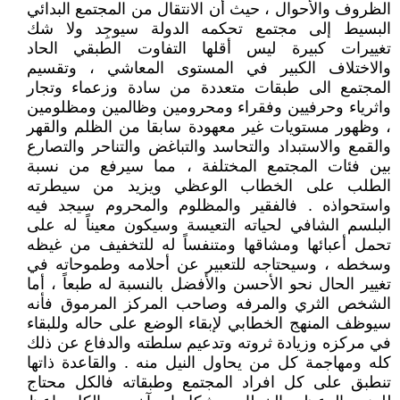
الظروف والأحوال ، حيث أن الانتقال من المجتمع البدائي
البسيط إلى مجتمع تحكمه الدولة سيوجِد ولا شك
تغييرات كبيرة ليس أقلها التفاوت الطبقي الحاد
والاختلاف الكبير في المستوى المعاشي ، وتقسيم
المجتمع الى طبقات متعددة من سادة وزعماء وتجار
واثرياء وحرفيين وفقراء ومحرومين وظالمين ومظلومين
، وظهور مستويات غير معهودة سابقا من الظلم والقهر
والقمع والاستبداد والتحاسد والتباغض والتناحر والتصارع
بين فئات المجتمع المختلفة ، مما سيرفع من نسبة
الطلب على الخطاب الوعظي ويزيد من سيطرته
واستحواذه . فالفقير والمظلوم والمحروم سيجد فيه
البلسم الشافي لحياته التعيسة وسيكون معيناً له على
تحمل أعبائها ومشاقها ومتنفساً له للتخفيف من غيظه
وسخطه ، وسيحتاجه للتعبير عن أحلامه وطموحاته في
تغيير الحال نحو الأحسن والأفضل بالنسبة له طبعاً ، أما
الشخص الثري والمرفه وصاحب المركز المرموق فأنه
سيوظف المنهج الخطابي لإبقاء الوضع على حاله وللبقاء
في مركزه وزيادة ثروته وتدعيم سلطته والدفاع عن ذلك
كله ومهاجمة كل من يحاول النيل منه . والقاعدة ذاتها
تنطبق على كل افراد المجتمع وطبقاته فالكل محتاج