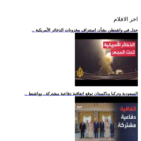
اخر الافلام
.. جدل في واشنطن بشأن استنزاف مخزونات الذخائر الأمريكية
.. السعودية وتركيا وباكستان توقع اتفاقية دفاعية مشتركة.. وواشنط