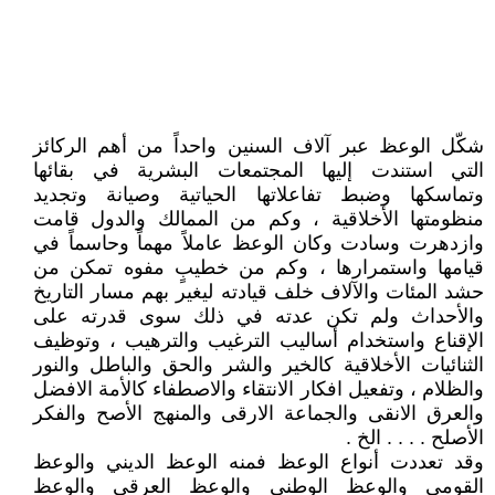
شكّل الوعظ عبر آلاف السنين واحداً من أهم الركائز
التي استندت إليها المجتمعات البشرية في بقائها
وتماسكها وضبط تفاعلاتها الحياتية وصيانة وتجديد
منظومتها الأخلاقية ، وكم من الممالك والدول قامت
وازدهرت وسادت وكان الوعظ عاملاً مهماً وحاسماً في
قيامها واستمرارها ، وكم من خطيبٍ مفوه تمكن من
حشد المئات والآلاف خلف قيادته ليغير بهم مسار التاريخ
والأحداث ولم تكن عدته في ذلك سوى قدرته على
الإقناع واستخدام أساليب الترغيب والترهيب ، وتوظيف
الثنائيات الأخلاقية كالخير والشر والحق والباطل والنور
والظلام ، وتفعيل افكار الانتقاء والاصطفاء كالأمة الافضل
والعرق الانقى والجماعة الارقى والمنهج الأصح والفكر
الأصلح . . . . الخ .
وقد تعددت أنواع الوعظ فمنه الوعظ الديني والوعظ
القومي والوعظ الوطني والوعظ العرقي والوعظ