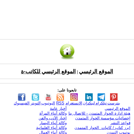
الموقع الرئيسي
الموقع الرئيسي للكاتب-ة
|
تابعونا على:
بنترست
تيلكرام
لينكدإن
الانستغرام
RSS
اليوتيوب
التويتر
الفيسبوك
الموقع الرئيسي
أخبار عامة
هيئة ادارة الحوار المتمدن - للإتصال بنا
وكالة أنباء المرأة
إحصائيات مؤسسة الحوار المتمدن
اخبار الأدب والفن
قواعد النشر
وكالة أنباء اليسار
ابرز كتاب / كاتبات الحوار المتمدن
وكالة أنباء العلمانية
يوتيوب التمدن
وكالة أنباء العمال