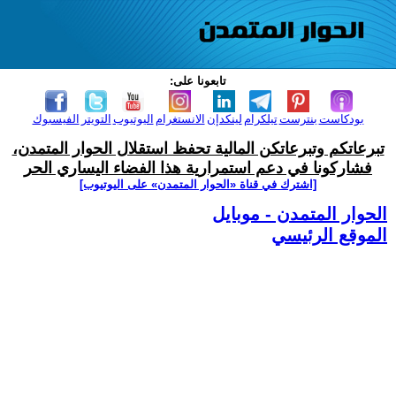
تابعونا على:
بودكاست
بنترست
تيلكرام
لينكدإن
الانستغرام
اليوتيوب
التويتر
الفيسبوك
تبرعاتكم وتبرعاتكن المالية تحفظ استقلال الحوار المتمدن،
فشاركونا في دعم استمرارية هذا الفضاء اليساري الحر
[اشترك في قناة ‫«الحوار المتمدن» على اليوتيوب]
الحوار المتمدن - موبايل
الموقع الرئيسي