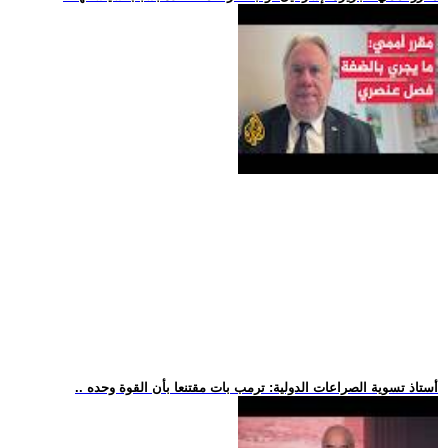
.. أستاذ تسوية الصراعات الدولية: ترمب بات مقتنعا بأن القوة وحده