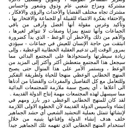
مشتركة ومزاج شعبي عام وذوق وشعور واحساس
مشترك تجاه مختلف القضايا والأحداث والرؤى والافكار ،
والاحتفاء بفكرة الانتماء للقبيلة أو للجماعة والافتخار بها ،
وتأكيد وغرس مقولة أنها أفضل وأرقى من باقي
الجماعات وأنها تتمتع بمزايا وصفات لا تتوافر لغيرها ،
والأهم من ذلك والأخطر أن الوعظ - الذي بدأ كضرورة
انبثقت من حاجة الإنسان للعيش في جماعات - سيؤدي
بمرور الوقت إلى تدعيم العقلية الخطابية الوعظية ، وإلى
زيادة سيطرتها واستحواذها على المجتمع البدائي مما
سيجعل هذا المجتمع متعطش أكثر وأكثر إلى المزيد من
الوعظ ، ويستمر الأمر على هذا المنوال حتى يصبح
المنهج الخطابي الوعظي منهجا للحياة ولطريقة التفكير
وللتعامل مع كل التفاصيل والمفردات والقضايا من أدناها
الى أعلاها ، أي يصبح سمة ملازمة للمجتمعات البدائية
مما سيسهل لهذه المجتمعات مهمة إنتاج الدولة القديمة .
لقد كان للمنهج الخطابي الوعظي دور بارز ومهم في
إنشاء وتأسيس الدولة القديمة لأن الخطوة الاولى اللازمة
لإنشائها تتمثل بعملية التحشيد الشعبي أي حشد الجماهير
خلف هدف إنشاء الدولة وإقناعها بتبنيه من خلال
استخدام المنهج الخطابي الذي تفهمه تلك الجماهير جيداً