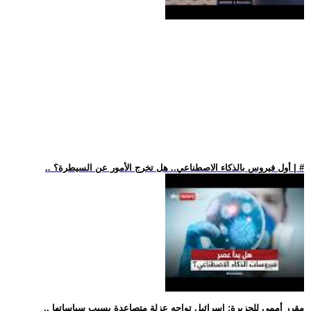
.. أول فيروس بالذكاء الاصطناعي.. هل تخرج الأمور عن السيطرة؟ | #
.. مقرر أممي للجزيرة: إسرائيل تواجه عزلة متصاعدة بسبب سياساتها