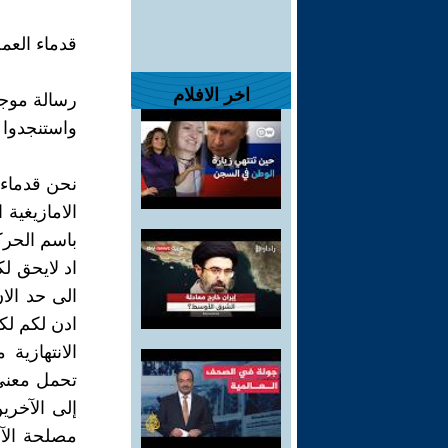
قدماء العم
اخر الافلام
رسالة موجهة
واستنجدوا 
نحن قدماء ا
الامازيغية
باسم الحرك
اد لايحق ل
الى حد الا
ادن لكم لك
الانتهازية 
تحمل معنى 
إلى الآخر
مصلحة الآخر