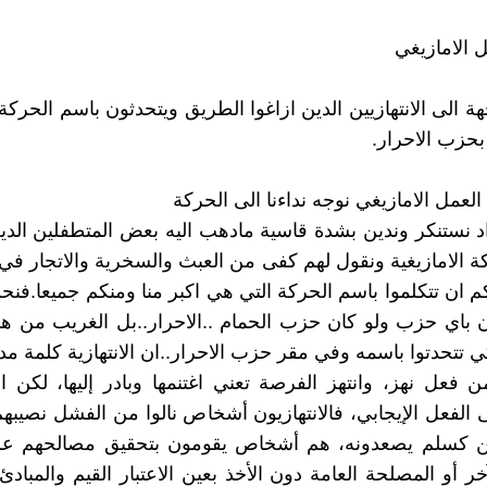
ل الامازيغي
 الى الانتهازيين الدين ازاغوا الطريق ويتحدثون باسم الحركة ا
بحزب الاحرار.
لعمل الامازيغي نوجه نداءنا الى الحركة
 اد نستنكر وندين بشدة قاسية مادهب اليه بعض المتطفلين الد
ة الامازيغية ونقول لهم كفى من العبث والسخرية والاتجار في ا
كم ان تتكلموا باسم الحركة التي هي اكبر منا ومنكم جميعا.فنح
ن باي حزب ولو كان حزب الحمام ..الاحرار..بل الغريب من ه
ي تتحدتوا باسمه وفي مقر حزب الاحرار..ان الانتهازية كلمة مد
من فعل نهز، وانتهز الفرصة تعني اغتنمها وبادر إليها، لكن الا
الفعل الإيجابي، فالانتهازيون أشخاص نالوا من الفشل نصيبهم،
ين كسلم يصعدونه، هم أشخاص يقومون بتحقيق مصالحهم 
 أو المصلحة العامة دون الأخذ بعين الاعتبار القيم والمبادئ ا