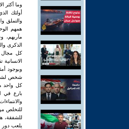
وما أكثر ال
أولئك الذي
والتملق وا
همهم الوحي
مآربهم، وح
الذكرى وا
كل مجال ل
الانسانية 
وبوجود أمثا
شخص لشخص،
كل واحد من
بارع في ا
والانتماءات
للتخلص من
للشفقة، هو
يلعب دور ا