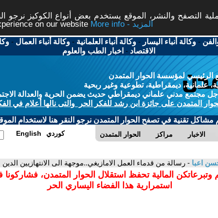
ة التصفح والنشر، الموقع يستخدم بعض أنواع الكوكيز نرجو النق
More info - المزيد
experience on our website
الفن
-
وكالة أنباء اليسار
-
وكالة أنباء العلمانية
-
وكالة أنباء العمال
-
وكا
الاقتصاد
-
اخبار الطب والعلوم
 الرئيسي لمؤسسة الحوار المتمدن
، علمانية، ديمقراطية، تطوعية وغير ربحية
ل مجتمع مدني علماني ديمقراطي حديث يضمن الحرية والعدالة الاجتم
حوار المتمدن على جائزة ابن رشد للفكر الحر والتى نالها أعلام في الفك
م مشاكل تقنية في تصفح الحوار المتمدن نرجو النقر هنا لاستخدام الموقع
كوردي
English
الاخبار
مراكز
الحوار المتمدن
سن اعبا
- رسالة من قدماء العمل الامازيغي..موجهة الى الانتهازيين الدين
 وتبرعاتكن المالية تحفظ استقلال الحوار المتمدن، فشاركونا 
استمرارية هذا الفضاء اليساري الحر