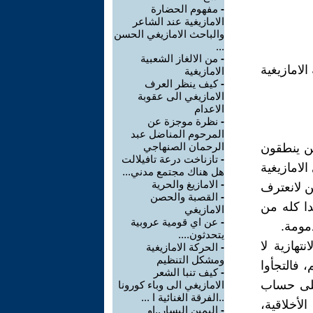
-
مفهوم الحضارة
الامازيغية عند الشاعر
والباحث الامازيغي الحسن
...
-
من الالغاز الشعبية
لامازيغية
الامازيغية
-
كيف ينظر العرف
الامازيغي الى عقوبة
الاعدام
-
نظرة موجزة عن
المرحوم المناضل عبد
الرحمان الصنهاجي
ين ينطقون
-
تازناخت درعة تافيلالت
لامازيغية
هل هناك مجتمع مدني...
-
الامازيغ والحرية
ن لانعترف
-
القصبة والحصن
دا كله من
الامازيغي
-
عن اي قومية عروبية
مومة.
يتحدثون....
نتهازية لا
-
الحركة الامازيغية
ومشكل التنظيم
 فالتجأوا
-
كيف تنبا الشعر
على حساب
الامازيغي الى وباء كورونا
..الفرقة الغنائية ا ...
لأخلاقية،
-
اليمين اليسار..او