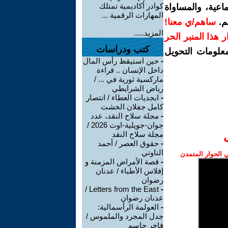
كوادر أكاديمية تمتلك
اعية، والمساواة
المهارات الرقمية ...
م.
ساهم/ي معنا!
المزيد.....
رار هذا المنبر الحر
كتب ودراسات
معلومات التحويل
-
حين استيقظ رأس المال
داخل الإنسان .. قراءة
ماركسية ثورية في ... /
رياض الشرايطي
-
ابجديات العطاء / انتصار
كامل جفلان الخشت
-
مجلة سلاح النقد، عدد
جوان-جويلية-اوت 2026 /
مجلة سلاح النقد
-
حقوق العصر / أحمد
التاوتي
الحوار المتمدن
-
قصة الأمراض المزمنة و
إفلاس الأطباء / عدنان
رضوان
Letters from the East /
-
عدنان رضوان
-
العولمة الرأسمالية:
جدل المجرد والملموس /
فاخر جاسم