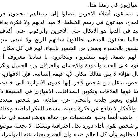
انتهازيون في زمننا هذا.
 يتسلقون أشلاء الآخرين ليصلوا إلى مبتغاهم، يجيدون فن 
لمدح، مبدعون في رسم الخطط، لا مبدأ لديهم ولا فكرة يداف
د في الدنيا هو الاتكال على الآخرين والركوب على أكتافه
الما يحققون المبتغى يطلقون ساقهم للريح ولا يتبقى منهم
لشعور بالحسرة وبعض من الشعور بالغباء. لهم في كل مكان 
هم بصمة، إنهم ينتشرون ويتكاثرون يا سادة! معروف أن 
تقوم على الحب والمودة والإحسان والعرفان ورد الجميل ونكر
ل هؤلاء لا يبق هنالك مكان لأية قيمة إنسانية، فإن الانتهازية
 تنتقل من شخص لآخر، إنها عدوى الانتهازية التي خلق
ا فوبيا العلاقات وتكوين الصداقات. الانتهازي في الحقيقة ذك
لتلون وتغيير جلدته والتخلي عن- مبادئه- هو شخص متعدد 
 والأفكار لا يدافع عن فكرة معينة، مستعد للتنكر لماضيه وعقائ
 ماضيه أيضا وخلق شخصيات من خياله ووضع نفسه في خانة 
 شخص يقوم بأداء دوره بكل احترافية وبشكل لا يجعله موضع
لمظلوم وأن كل العالم ضده وأن الجميع يحيك عنه المؤامرا