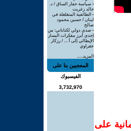
-
سياسة حفار الساق / د.
خالد زغريت
-
الطائفية المتغلغلة في
لبنان / حسين محمود
صالح
-
صدى دولي لكتاباتي: من
إحدى أبرز مفكرات اليسار
الإيطالي إلى أ ... / رزكار
عقراوي
المزيد.....
المعجبين بنا على
الفيسبوك
3,732,970
انية على