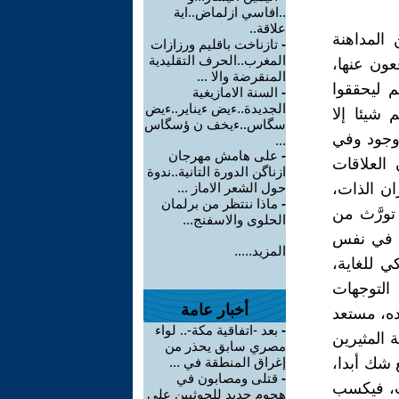
..افاسي ازلماض..اية
علاقة..
المداهنة
-
تازناخت باقليم ورزازات
المغرب..الحرف التقليدية
عون عنها،
المنقرضة والا ...
م ليحققوا
-
السنة الامازيغية
الجديدة..ءيض ءيناير..ءيض
 شيئا إلا
سگاس..ءيخف ن ؤسگاس
وجود وفي
...
-
على هامش مهرجان
العلاقات
ازناگن الدورة التانية..ندوة
ان الذات،
حول الشعر الاماز ...
-
ماذا ننتظر من برلمان
 تورَّث من
الحلوى والاسفنج...
ت في نفس
المزيد.....
ي للغاية،
التوجهات
أخبار عامة
ده، مستعد
-
بعد -اتفاقية مكة-.. لواء
المثيرين
مصري سابق يحذر من
 شك أبدا،
إغراق المنطقة في ...
-
قتلى ومصابون في
ت، فيكسب
هجوم جديد للحوثيين على