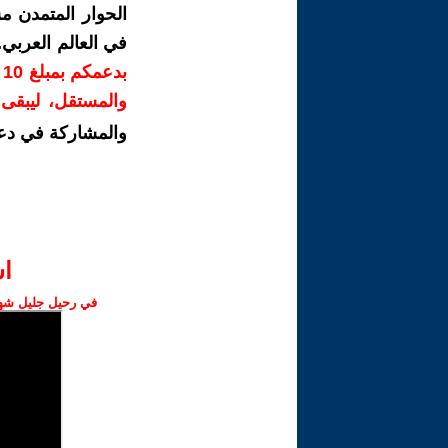
الحوار المتمدن م
في العالم العربي
ب
والمستقل، ليبقى ص
والمشاركة في دع
ا‫
في رحيل جليل شهبا