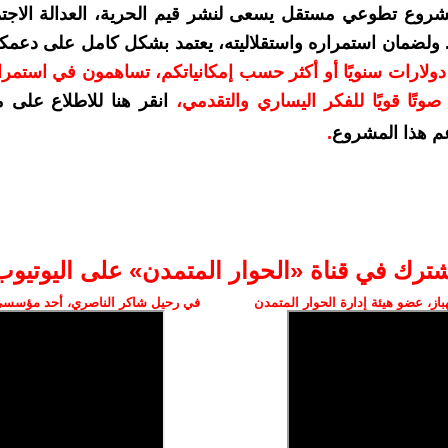
شروع تطوعي مستقل يسعى لنشر قيم الحرية، العدالة الاجتم
. ولضمان استمراره واستقلاليته، يعتمد بشكل كامل على دعمك
دعمكم بمبلغ 10 دولارات سنويًا أو أكثر حسب إمكانياتكم، تساهمون في استم
وتًا قويًا للفكر اليساري والتقدمي
،
انقر هنا للاطلاع على 
م هذا المشروع
.
شترك في قناة «الحوار المتمدن» على اليوتيوب
ز، عضو هيئة إدارة الحوار المتمدن
في رحيل شاكر الناصري، أحد مؤسسي 