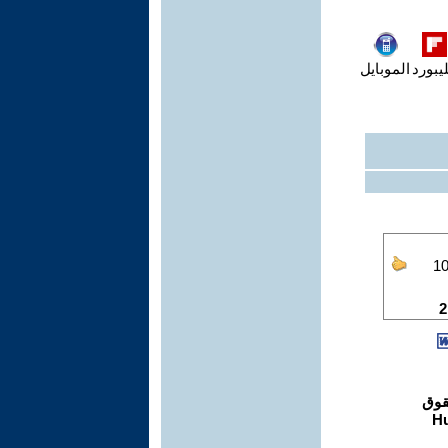
يبورد
الموبايل