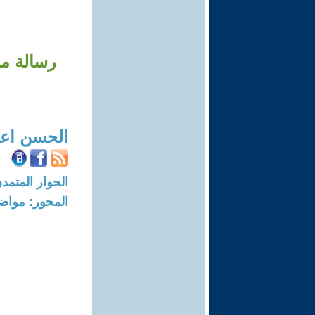
رسالة من
الحسن اعب
الحوار المتمدن-العدد: 6743 - 20
المحور: مواض