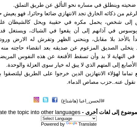
حيته وينطلق في مساره نحو التألق عن طريق التملق.
رغم من ذكائه الخارق تجد الانتهازي ضائعا وحائرا، فهو يعيش حي
لى شخص، يحمل مكره في حقيبة ويحل كالشيطان على
يوسوس في آذانهم إلى أن يقعوا في الشباك، ويستغل قد
دأ بالأخذ بلا مقابل، وينحني الظهر وتفرش له الارض ورود
ذ يتخلى الصديق المزعوم عن صديقه بعد انقضاء حاجته منه 
ه في النهاية لا بد وأن تسقط الأقنعة عن هذه النفوس المريضة
أصابع إلى المتهم الذي لا يبق له خيار سوى العزلة والوحدة.
 تماما لهؤلاء الانتهازين الدين خرجوا على الطريق ليلتصقوا
نقول عنه..حزب مصاص الدماء.
#الحسن_اعبا (هاشتاغ)
موضوع إلى لغات أخرى -
ate the topic into other languages
Powered by
Translate