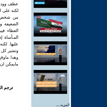
عطف وود ض
لكنه على ال
من شخص إ
الضعيفة و
العطاء فيب
المـأساة إ
عليها. لكن
وتشير كل ال
وهدا ماوقع
مايمكن ان 
ترجم ال
المزيد.....