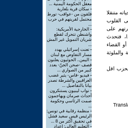
معقل الحكومة اليمنية ...
-
سكان قرية بلغارية
اته متنقلا
قلقون من -عواقب- تورط
محتمل لقريتهم في حرب
 القلوب
...
رتهم على
-
الخارجية الأمريكية:
واشنطن تتحرك لقطع
ا، فتحدث
شريان التمويل غير المش
أو القضاء
...
-
تعنت إسرائيلي يهدد
 والملوثة
مسار التفاوض مع لبنان
-
اليمن.. الحوثيون يعلنون
قصف -صحن الجنّ- بعدد
 بحزب اقل
كبير من الصواري ...
-
فيديو -قاس- يثير غضب
العراقيين والشرطة تصدر
بيانا بالتفاصيل ...
-
نواب ليبيون يستنكرون
أحداث صرمان ويهاجمون
صمت الرئاسي وحكومة
Transl
...
-
منظمة رقابية في تونس:
الرئيس قيس سعيد فشل
في تحقيق أكثر من 8 ...
-
التعليم العالي: إعداد