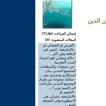
ن الدين
إجمالي القراءات: 773,564
المقالات المنشورة: 157
-
الفرس او الحصان..او
..بالامازيغية ..اييس في
الثقافة وفي الثر ...
-
دلالة ومعاني اهم اسماء
المدن المغربية
-
من جمعيات والمنظمات
المجتمع المدني..بيان
استنكاري وتنديدي مف ...
-
شكاية مفتوحة من طرف
المجتمع المدني بتازناخت
الى السيد وزير ا ...
-
النجوم..او
بالامازيغية..ءيثران..في
الاسطورة وفي المعتقد
الشع ...