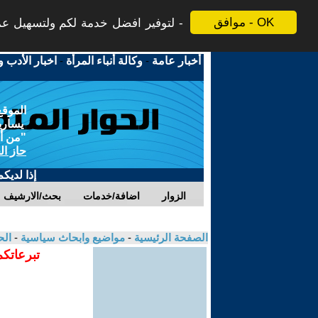
موافق - OK
لتوفير افضل خدمة لكم ولتسهيل عملي
أخبار عامة
-
وكالة أنباء المرأة
-
اخبار الأدب و
الموقع
يسارية
"من أج
حاز ال
إذا لديك
الزوار
اضافة/خدمات
بحث/الارشيف
الصفحة الرئيسية
-
مواضيع وابحاث سياسية
-
الح
تبرعاتكم