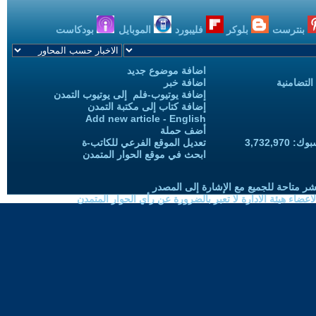
بنترست
بلوكر
فليبورد
الموبايل
بودكاست
اضافة موضوع جديد
التضامنية
اضافة خبر
إضافة يوتيوب-فلم إلى يوتيوب التمدن
إضافة كتاب إلى مكتبة التمدن
Add new article - English
أضف حملة
3,732,97
تعديل الموقع الفرعي للكاتب-ة
ابحث في موقع الحوار المتمدن
شر متاحة للجميع مع الإشارة إلى المصدر
ضاء هيئة الادارة لا تعبر بالضرورة عن رأي الحوار المتمدن