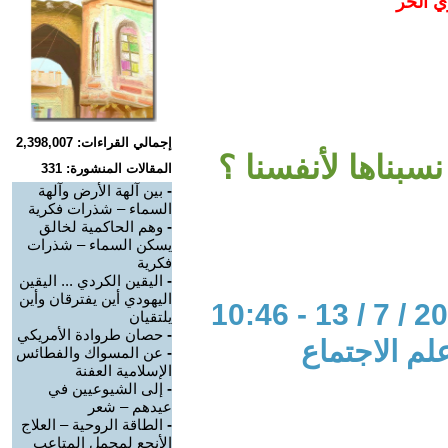
ي الحر
إجمالي القراءات: 2,398,007
سبناها لأنفسنا ؟
المقالات المنشورة: 331
-
بين آلهة الأرض وآلهة
السماء – شذرات فكرية
-
وهم الحاكمية لخالق
يسكن السماء – شذرات
فكرية
-
اليقين الكردي ... اليقين
اليهودي أين يفترقان وأين
يلتقيان
-
حصان طروادة الأمريكي
لم الاجتماع
-
عن المسواك والفطائس
الإسلامية العفنة
-
إلى الشيوعيين في
عيدهم – شعر
-
الطاقة الروحية – العلاج
الأنجع لمجمل المتاعب