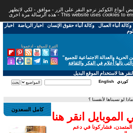
 أنواع الكوكيز نرجو النقر على الزر - موافق - لكي لاتظهر
This website uses cookies to ensure you ge
وكالة أنباء العمال
-
وكالة أنباء حقوق الإنسان
-
اخبار الرياضة
-
اخبار
لوم
التبرع للموقع - ادعمونا
حرية والعدالة الاجتماعية للجميع
"
تى نالها أعلام في الفكر والثقافة
قر هنا لاستخدام الموقع البديل
كوردي
English
اذا لو نسبناها لأنفسنا ؟
كامل السعدون
لموبايل انقر هنا
 المتمدن، فشاركونا في دعم