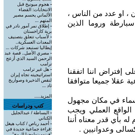
-
هجوم ميونيخ قبل
الانتخابات: القضاء
 ، او عدد من الناس ،
الألماني يحسم مصير
المتهم ...
اسبارطة وروما الذين
-
إطلاق نمر آمور نادر في
برية كازاخستان
-
لأسباب تتعلق بتصنيف
المعدات العسكرية..
إيطاليا تستبعد شركات ...
-
مصري الأصل.. قصة عبد
الرحمن السيد الذي أزعج
ترامب
-
هل غير ترامب
لى إفتراض اننا اتفقنا
استراتيجيته تجاه إيران
ة عقلا جميعا متوافقا
لنقص الذخيرة وصواريخ
ثاد ...
المزيد.....
لسماء في مكان مجهول
كتب ودراسات
الواقع العملي ويجب
-
البساطة / عبدالجليل
له بأي قدر معناه أننا
الكناني
-
أحمد رباص / كتاب هيغل
الى وعدوانيين .
:قراءة جماعية جديدة في
"فينومينولوجيا الروح"