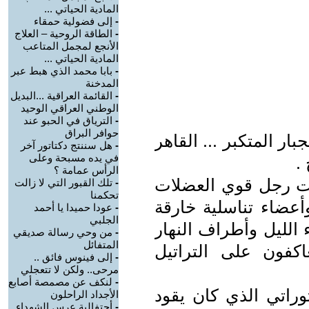
المادية الحياتي ...
-
إلى فضولية حمقاء
-
الطاقة الروحية – العلاج
الأنجع لمجمل المتاعب
المادية الحياتي ...
-
بابا محمد الذي هبط عبر
المدخنة
-
القائمة العراقية ...البديل
الوطني العراقي الوحيد
-
الترياق في الحبو عند
حوافر البراق
بار المتكبر ... القاهر
-
هل سننتج دكتاتور آخر
في يده مسبحة وعلى
 .
الرأس عمامة ؟
ات رجل قوي العضلات
-
تلك القبور التي لا زالت
تحكمنا
أعضاء تناسلية خارقة
-
عودا حميدا يا أحمد
الجلبي
 الليل وأطراف النهار
-
من وحي رسالة صديقي
المتفائل
اكفون على التراتيل
-
إلى فينوس فائق ..
مرحى.. ولكن لا تتعجلي
-
لنكف عن مصمصة أصابع
لتوراتي الذي كان يقود
الأجداد الراحلون
-
أحتفالية عرس الشهداء