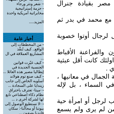
مصر بقيادة جنرال
– شعر ونثر ورجاء
-
حزمة إستراتيجية
مخابراتية أمريكية واحدة
ب مع محمد في بدر ثم
المزيد.....
ل لرجال أوتوا خصوبة
أخبار عامة
-
من المخططات إلى
الواقع.. كيف تُنفَّذ
ن والفراعنة الأقباط
المشاريع العملاقة في ال
...
ولئك كانت أقل عبثية
-
كيف غيّرت قوانين
ي .
الجنسية الجديدة في
إيطاليا مصير هذه العائلا ...
 الجمال في معانيها ،
-
كيف صنع توم هولاند
أسلوبه الخاص إلى جانب
في السماء ، بل لإله
زيندايا على السجادة ...
-
-ميتا- تعترف باختراق
نظام ذكاء اصطناعي تابع
لها لشركة أخرى د ...
ب لرجل أو امرأة حية
-
-لا نستطيع الوصول إلى
من لم يرى ولم يسمع
بيوتنا أو محالّنا-: سكان
قلنديا يصفون ...