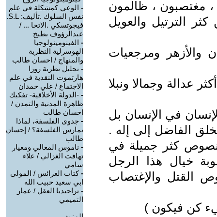
 ، مغتصبون ، ظالمون
-
الوعي كمشكلة في علم
نفس السلوك .تأليف: S.L.
كثر الترتيل والعويل
فيجوتسكي .الاتحا ... /
عبدالرؤوف بطيخ
-
الفينومينولوجيا
ن والأزهر ومرجعيات
الهوسرلية النظرية
والمنهاج / احسان طالب
-
تحليل نظرية روزا
هارتموت النقدية في علم
ثر عدالة وجمالا ونبلا
الاجتماع / علي حمدان
-
-الدولة الأخلاقية- تفكيك
ظاهرة المدنية والتمدن /
الإنسان في الإنسان بل
احسان طالب
-
جدوى الفلسفة، لماذا
لق الفاضل إلى إله .
نمارس الفلسفة؟ / إحسان
طالب
 نصوص كثر جميلة في
-
ناموس المعالي ومعيار
تهافت الغزالي / علاء
بة خيال هذا الرجل
سامي
-
كتاب العرائس / المولى
ص القتل والإغتصاب
ابي سعيد حبيب الله
-
تراجيديا العقل / عمار
التميمي
ء كن فيكون )
المزيد.....