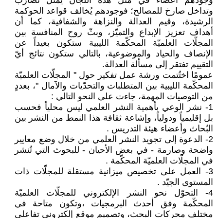
وجودهم أعضاء في مثل هذه اللجان يُمثل تضارب
وتداخل صارخ للمصالح؛ فوجودهم يُخالف قواعد الحوكمة
الرشيدة، وقيم العدالة والنزاهة والشفافية، كما أن
أهداف تعزيز الإبداع والتميّز، وبثّ روح المنافسة بين
المجلّات العلميّة المحكّمة الليبية ستكون بعيداً عن
الإنصاف والحياد والموضوعية، بالتالي ستكون نتائج أيّ
التقييم تفتقر إلى مسألة العدالة.
عمومًا اختُتمت ورشة عمل تفكير حول " المجلّات العلميّة
المحكّمة الليبية بين المتطلبات والتحدّيات والآمال "، بعددٍ
من التوصيات المهمة، جاءت على النحو التالي :
1- نشر الوعي بأهمية النشر العلمي ليس محلياً فحسب
بل إقليمياً ودولياً، وإشاعة ثقافة هذا النمط من النشر بين
البُحاث وأعضاء هيئة التدريس .
2- الدعوة إلى تجويد النشر العلمي من خلال وضع معايير
واضحة وصارمة - في بعض الأحيان - للبحوث التي تُنشر
في المجلّات العلميّة المحكّمة .
3- العمل على تخصيص ميزانية مستقلة للمجلّات ذات
المستوى الجيّد .
4- التحوّل نحو النشر الإلكتروني للمجلّات العلميّة
المحكّمة وفق أحدث البرمجيات ،وتكون متاحة في
مختلف محركات البحث، وتصميم موقع إلكتروني تفاعلي