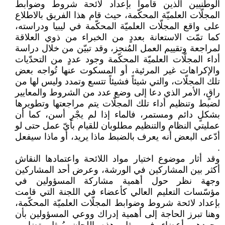
الوطنيين الذين قاموا بإعداد لائحة شروط وضوابط
المجلّات العلميّة المحكّمة، حيث قام هذا الفريق بالاطلاع
على واقع المجلّات العلميّة المحكّمة في ليبيا ودراسته،
كما تمّت الاستعانة بعددٍ من الخبراء من ذوي العلاقة
لمراجعة وتقييم العمل المُنجز، وقد تبيّن من خلال دراسة
أداء المجلّات العلميّة المحكّمة وجود عددٍ من التحدّيات
والإكراهات غير المرئية، أو المسكوت عنها تُواجه بعض
تلك المجلّات، والتي شيئاً فشيئاً تتسع وتمدد وليس لها من
راقٍ، الأمر الذي دعا إلى وضع عدد من الشروط والمعايير
لضبط وتنظيم أداء تلك المجلّات يتم مراجعتها وتطويرها
بشكلٍ دائم ومستمر، فالماء إذا لم يجْرِ أسن، كما أن
عمليتي النظام والتنظيم مطلوبان للقيام بأيّ عمل حتى لو
أدّعى البعض أنه يعرف بالضبط ماذا يريد، أو ماذا سيفعل
.
وقد أثار موضوع اختيار مواد اللائحة واعتمادها النقاش
أكثر بين المشاركين في الورشة، وعرض أحد المشاركين
وجهة نظر حول أهمية مشاركة المسؤولين في
مؤسّسات التعليم العالي كأعضاء في اللجنة التي قامت
بإعداد لائحة شروط وضوابط المجلّات العلميّة المحكّمة،
وهنا تبرز الحاجة إلى أهمية إدراك ووعي المسؤولين بأن