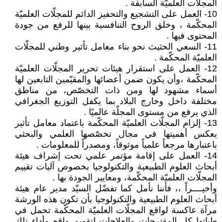
المجلّات العلميّة السابقة .
10- العمل على التشجيع والتحفيز الدائم للمجلّات العلميّة
المحكّمة ، وخلق الروح التنافسية بينها للرفع من جودة
المحتوى فيها .
11- السعي الحثيث نحو بناء معامل تأثير وطني للمجلّات
العلميّة المحكّمة .
12- العمل على استقرار هيئات تحرير المجلّات العلميّة
المحكّمة ،وأن يكون ضمن أعضائها والمقيّمين التابعين لها
أسماء مشهود لها ومن ذات التخصّص، من مناطق
مختلفة داخل وخارج البلاد بما يكفل التوزيع الجغرافي
الذي يرفع من مستوى المجلّة عالميًا .
13- إلزام المجلّات العلميّة المحكّمة باعتماد معامل تأثير
يعكس أهميتها في مجال تخصّصها العلمي والبحثي
باعتبارها مرجعاً علمياً موثوقاً، ومصدراً للمعلومات .
14- العمل على إقامة مؤتمر علمي تحت إشراف هيئة
أبحاث العلوم الطبيعية والتكنولوجيا بخصوص آليات تقييم
المجلّات العلميّة المحكّمة، ومعايير الجودة بها .
وأخيــــراً ،، فأننا نأمل كما تفضّل السيّد مدير عام هيئة
أبحاث العلوم الطبيعية والتكنولوجيا بأن تكون هذه الورشة
مرآة عاكسة لواقع المجلّات العلميّة المحكّمة تحمل في
طياتها كل المقترحات والعلاجات لتقويم واقع وأداء تلك