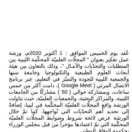
عُقد يوم الخميس الموافق : 1 أكتوبر 2020م، ورشة
عمل تفكير بعنوان " المجلّات العلميّة المحكّمة الليبية بين
المتطلبات والتحدّيات والآمـال "، وذلك بالتعاون بين هيئة
أبحاث العلوم الطبيعية والتكنولوجيا وجامعة سبها
والجمعية الليبية للجودة والتميّز في التعليم، عبر برنامج
الاتصال المرئي ( Google Meet )، دامت أكثر من خمس
ساعات، وبمشاركة حوالي ( 50 ) مشاركًا من الجامعات
الليبية، والمراكز البحثية، والجمعيات العلميّة، حيث تناولت
الورشة واقع المجلّات العلميّة المحكّمة في ليبيا، إضافةً
إلى تحديد أهم التحدّيات التي تُواجهها، كما تمّ خلال
الورشة عرض لائحة شروط وضوابط المجلّات العلميّة
المحكّمة التي تمّ اعتمادها مؤخراً من قبل مجلس الوزراء
بحكومة الوفاق الوطني .