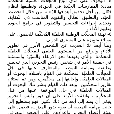
5- الوقوف على مدى اتباع المجلّات العلميّة المُحكّمة
مبادئ الممارسات الجيّدة في الجودة، وتطبيقها لنظام
فعّال من أجل تحقيق أهدافها المُعلنة من خلال التخطيط
الجيّد، والتطبيق الفعّال والتقويم المناسب ذي الكفاية،
وتحديد إجراءات التحسين والتطوير في برامج الجودة
وتقييم الأداء .
6- تهيئة المجلّات الوطنية العلميّة المُحكّمة للحصول على
مواقع متميزة على المستوى الدولي .
وهنا أيضاً تمّ الحديث عن الشخص الأبرز في تطوير
الأداء، والرفع من المستوى العلمي للمجلّات العلميّة
المحكّمة، والذي يقودها نحو الارتقاء والتميّز؛ والمتمثلة
في حقيقة الأمر في شخص رئيس التحرير، الذي تنحصر
وظيفته ومهامه النمطية والمتعارف عليها في جُلّ
المجلّات العلميّة المحكّمة في القيام باستلام البحوث أو
المقالات العلميّة، وإحالتها إلى محكّمين، ومن ثم استلام
تقارير المحكّمين، وبعد ذلك القيام بنشر تلك البحوث أو
المقالات العلميّة في حال الموافقة عليها من قبل
المحكّمين، واتفقت الآراء على أن دور رئيس التحرير
ينبغي أن يمتد إلى أبعد من ذلك بكثير، فهو يستطيع إلى
جانب مهامه النمطية أن يقوم بدور المدرّب، فيعمل على
تهيئة أعضاء التحرير وإعدادهم على الصعيد المعرفي