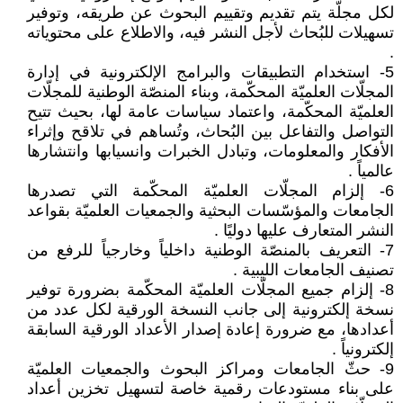
لكل مجلّة يتم تقديم وتقييم البحوث عن طريقه، وتوفير
تسهيلات للبُحاث لأجل النشر فيه، والاطلاع على محتوياته
.
5- استخدام التطبيقات والبرامج الإلكترونية في إدارة
المجلّات العلميّة المحكّمة، وبناء المنصّة الوطنية للمجلّات
العلميّة المحكّمة، واعتماد سياسات عامة لها، بحيث تتيح
التواصل والتفاعل بين البُحاث، وتُساهم في تلاقح وإثراء
الأفكار والمعلومات، وتبادل الخبرات وانسيابها وانتشارها
عالمياً .
6- إلزام المجلّات العلميّة المحكّمة التي تصدرها
الجامعات والمؤسّسات البحثية والجمعيات العلميّة بقواعد
النشر المتعارف عليها دوليًا .
7- التعريف بالمنصّة الوطنية داخلياً وخارجياً للرفع من
تصنيف الجامعات الليبية .
8- إلزام جميع المجلّات العلميّة المحكّمة بضرورة توفير
نسخة إلكترونية إلى جانب النسخة الورقية لكل عدد من
أعدادها، مع ضرورة إعادة إصدار الأعداد الورقية السابقة
إلكترونياً .
9- حثّ الجامعات ومراكز البحوث والجمعيات العلميّة
على بناء مستودعات رقمية خاصة لتسهيل تخزين أعداد