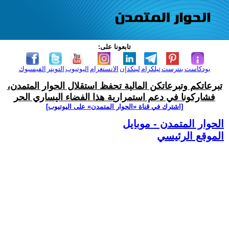
تابعونا على:
بودكاست
بنترست
تيلكرام
لينكدإن
الانستغرام
اليوتيوب
التويتر
الفيسبوك
تبرعاتكم وتبرعاتكن المالية تحفظ استقلال الحوار المتمدن،
فشاركونا في دعم استمرارية هذا الفضاء اليساري الحر
[اشترك في قناة ‫«الحوار المتمدن» على اليوتيوب]
الحوار المتمدن - موبايل
الموقع الرئيسي