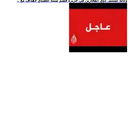
.. وكالة تسنيم: دوي انفجارين في جزيرة قشم سببه التصدي لأهداف مع