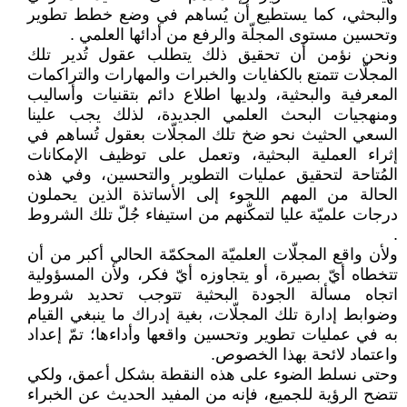
والبحثي، كما يستطيع أن يُساهم في وضع خطط تطوير
وتحسين مستوى المجلّة والرفع من أدائها العلمي .
ونحن نؤمن أن تحقيق ذلك يتطلب عقول تُدير تلك
المجلّات تتمتع بالكفايات والخبرات والمهارات والتراكمات
المعرفية والبحثية، ولديها اطلاع دائم بتقنيات وأساليب
ومنهجيات البحث العلمي الجديدة، لذلك يجب علينا
السعي الحثيث نحو ضخ تلك المجلّات بعقول تُساهم في
إثراء العملية البحثية، وتعمل على توظيف الإمكانات
المُتاحة لتحقيق عمليات التطوير والتحسين، وفي هذه
الحالة من المهم اللجوء إلى الأساتذة الذين يحملون
درجات علميّة عليا لتمكّنهم من استيفاء جُلّ تلك الشروط
.
ولأن واقع المجلّات العلميّة المحكمّة الحالي أكبر من أن
تتخطاه أيّ بصيرة، أو يتجاوزه أيّ فكر، ولأن المسؤولية
اتجاه مسألة الجودة البحثية تتوجب تحديد شروط
وضوابط إدارة تلك المجلّات، بغية إدراك ما ينبغي القيام
به في عمليات تطوير وتحسين واقعها وأداءها؛ تمّ إعداد
واعتماد لائحة بهذا الخصوص.
وحتى نسلط الضوء على هذه النقطة بشكل أعمق، ولكي
تتضح الرؤية للجميع، فإنه من المفيد الحديث عن الخبراء