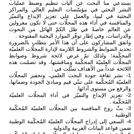
يستدعي منا البحث عن آليات تنظيم وضبط عمليات
النشر البحثي في مؤسّسات التعليم العالي والمراكز
البحثية في ليبيا، والعمل على تعزيز الإبداع والتميّز
والمنافسة في أداء هذه المجلّات حتى لا نكون معزولين
عن العالم خاصةً في ظل الكمّ الهائل من البحوث
والدراسات، وفي إطار توفّر الموارد البحثية المفتوحة .
واتفق المشاركون على أن هذا الأمر يتطلب بالضرورة
تحديد الضوابط والشروط اللازمة لإدارة المجلّات العلميّة
المحكّمة؛ ولذلك تمّ عرض لائحة شروط وضوابط
المجلّات العلميّة المحكّمة ومناقشتها، وقد تضمّنت هذه
اللائحة عدداّ من الأهداف تمثّلت في :
1- نشر ثقافة جودة البحث العلمي، وتحفيز المجلّات
العلميّة المُحكّمة على تبنّي قيم ومبادئ الجودة وضمانها،
والرفع من مستوى أدائها.
2- تعزيز الإبداع والتميّز في أداء المجلّات العلميّة
المُحكّمة .
3- بثّ روح المنافسة بين المجلّات العلميّة المُحكّمة
الوطنية .
4- السعي إلى إدراج المجلّات العلميّة المُحكّمة الوطنية
ضمن قواعد البيانات العربية والدولية .