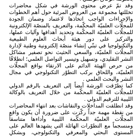
وقد تمّ عرض محتوى الورشة في شكل محاضرات
تخللتها مجموعة من العروض المرئية حول أهم الخطوات
والإجراءات الواجب اتخاذها لاعتماد وضمان الجودة
للمجلّات العلميّة المحكّمة، والتعريف بالمنصّة الإلكترونية
للمجلّات العلميّة المحكّمة وتحديد أهدافها وآليات عملها،
والتركيز على دور هيئة أبحاث العلوم الطبيعية
والتكنولوجيا في تبنّي إنشاء منصّة إلكترونية وطنية لإدارة
المجلّات العلميّة، والسعي الحثيث نحو تصفير مشاكل
النشر التقليدي، وتسهيل وتيسير التواصل العلمي؛ انطلاقًا
من حرص الهيئة الدائم على الارتقاء بواقع المجلّات
العلميّة، واللحاق بركب التطوّر التكنولوجي في مجال
النشر والبحث العلمي .
كما تطرّقت الورشة أيضاً إلى التعريف بالرقم الدولي
للمجلّات العلميّة المحكّمة من خلال التعريف بالوكالة
الليبية للترقيم الدولي .
وقد انطلقت المداخلات والنقاشات بعد انتهاء المحاضرات
من نقطة مهمة جداّ ركّزت على ضرورة أن يكون واقع
المجلّات العلميّة المحكّمة الليبية وأداءها متناسقاً
ومنسجماً مع التطوّرات الهائلة التي يشهدها العالم على
المستوى البحثي والمعرفي والتكنولوجي، وبشكلٍ