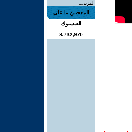
المزيد.....
المعجبين بنا على
الفيسبوك
3,732,970