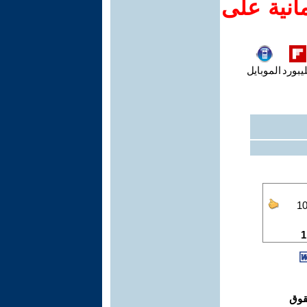
انية على
يبورد
الموبايل