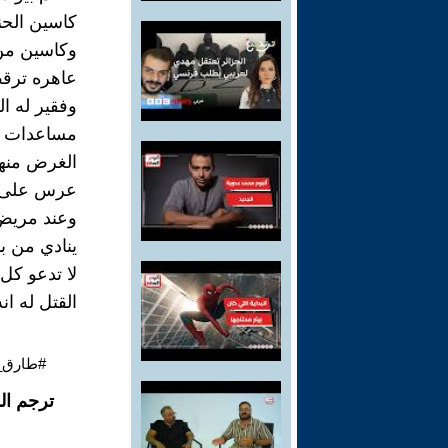
كاسين الحن
وكاسين من ن
عاهره ترقص
وفقير له الل
مساعدات تن
الغرض منها
عرس على ص
وعند مريض 
ينادي من با
لا تدعو كل
القتل له ان
#طارق_ز
ترجم ال