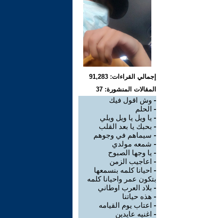
إجمالي القراءات: 91,283
المقالات المنشورة: 37
-
وش اقول فيك
-
الحلم
-
يا ويل يا ويل ويلي
-
بحبك يا بعد القلب
-
سيماهم في وجوهم
-
شمعه مولدي
-
يا وجها الصبوح
-
اعاجيب الزمن
-
احيانا كلمه بنسمعها
بتكون عمر واحيانا كلمه
-
بلاد العرب اوطاني
-
هذه حياتنا
-
اعتاب يوم القيامه
-
اغنيه عايدين