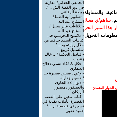
الجمعي الحداثي/ مقاربة
في دور القصة الش ... /
ربيحة الرفاعي
اعية، والمساواة
-
تصاوير لية الظمأ /
م.
ساهم/ي معنا!
السمّاح عبد الله
-
ثلاثاءات عابر سبيل /
رار هذا المنبر الحر
السمّاح عبد الله
معلومات التحويل
-
ملامــح التجريــب في
كتابـات السيـد حـافظ من
خلال روايته يو ... /
سلسبيل كريبع
-
قناديل الحكمة / د. خالد
زغريت
-
حكاياتْ تَكاد تُنسى / فلاح
العيفاري
-
وعي ـ قصص قصيرة جدا
/ حسين جداونه
-
ديوان 23 الحاوي
والعصفور / منصور
الحوار المتمدن
الريكان
-
كتاب «عين على القصة
القصيرة: تأملات نقدية في
تسع رؤى قصصية م ... /
حميد عقبي