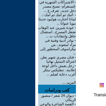
-
الاشتراكات الشهرية في
-إنستغرام- تصبح مصدر
دخل جديد.. تعرف ع ...
-
-أمك ثم أمك ثم أمك-..
لماذا اختارت هوليود حديثا
نبويا عنوانا ...
-
عودة شيرين عبد الوهاب
تشعل المسرح.. استقبال
حافل وانتقادات ت ...
-
نوادر أدبية وفنية في
مزاد ليتفوند.. من
نيكراسوف المحظور إلى
...
-
فنان مصري شهير يعلن
اعتزاله التمثيل نهائيا
-
رجل يعيش داخل لوحة
إعلانية.. نتفليكس تبتكر
أغرب دعاية لفيلم ...
المزيد.....
كتب ودراسات
Transl
-
ديوان 24 شعر / منصور
الريكان
-
القصة الشاعرة والوعي