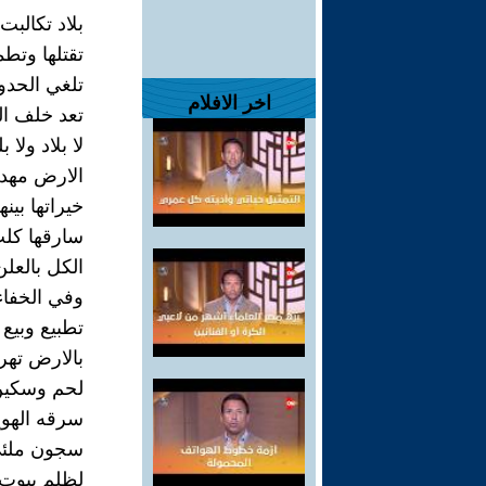
بلاد تكالبت 
تقتلها وتطم
تلغي الحدود
اخر الافلام
تعد خلف ال
لا بلاد ولا
الارض مهدد
خيراتها بي
سارقها كلب
الكل بالعل
وفي الخفاء
تطبيع وبيع 
بالارض تهر
لحم وسكين
سرقه الهويه
سجون ملئى
لظلم بيوت 