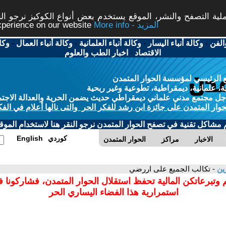
ة التصفح والنشر، الموقع يستخدم بعض أنواع الكوكيز نرجو النق
More info - المزيد
experience on our website
الفن
-
وكالة أنباء اليسار
-
وكالة أنباء العلمانية
-
وكالة أنباء العمال
-
وكا
الاقتصاد
-
اخبار الطب والعلوم
 الرئيسي لمؤسسة الحوار المتمدن
، علمانية، ديمقراطية، تطوعية وغير ربحية
ل مجتمع مدني علماني ديمقراطي حديث يضمن الحرية والعدالة الاجتم
حوار المتمدن على جائزة ابن رشد للفكر الحر والتى نالها أعلام في الفك
م مشاكل تقنية في تصفح الحوار المتمدن نرجو النقر هنا لاستخدام الموقع
كوردي
English
الاخبار
مراكز
الحوار المتمدن
زين
- تكالب الجميع على اررضي
 وتبرعاتكن المالية تحفظ استقلال الحوار المتمدن، فشاركونا 
استمرارية هذا الفضاء اليساري الحر