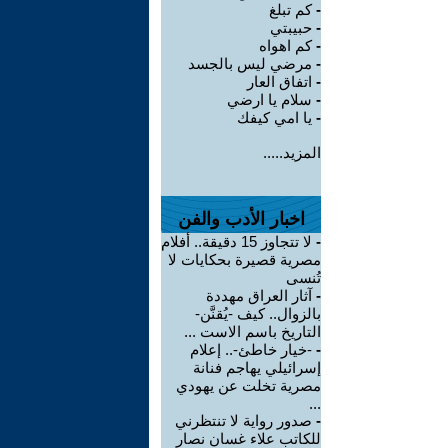
-
كم تبلغ
-
حبيبتي
-
كم اهواه
-
مرضي ليس بالجسد
-
اتفاق العار
-
سلام يا ارضي
-
يا امي كيفك
المزيد.....
اخبار الأدب والفن
-
لا تتجاوز 15 دقيقة.. أفلام
مصرية قصيرة بحكايات لا
تُنسى
-
آثار العراق مهددة
بالزوال.. كيف -يُقنَّن-
التاريخ باسم الاست ...
-
-خيار خاطئ-.. إعلام
إسرائيلي يهاجم فنانة
مصرية تخلت عن يهودي
...
-
صدور رواية لا تنتظرني
للكاتب علاء غسان نصار