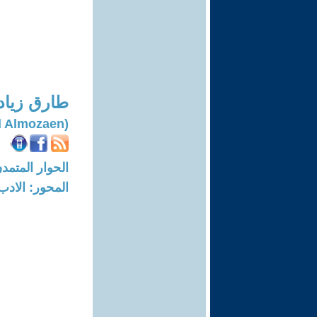
طارق زياد
(Tariq Zead Almozaen)
الحوار المتمدن-العدد: 6678 - 20
المحور: الادب