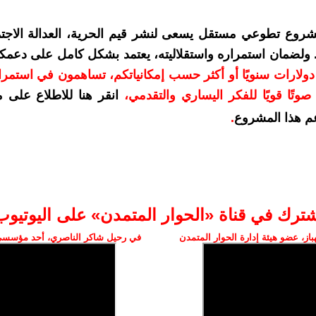
شروع تطوعي مستقل يسعى لنشر قيم الحرية، العدالة الاجتم
. ولضمان استمراره واستقلاليته، يعتمد بشكل كامل على دعمك
دعمكم بمبلغ 10 دولارات سنويًا أو أكثر حسب إمكانياتكم، تساهمون في استم
وتًا قويًا للفكر اليساري والتقدمي
،
انقر هنا للاطلاع على 
م هذا المشروع
.
شترك في قناة «الحوار المتمدن» على اليوتيوب
ز، عضو هيئة إدارة الحوار المتمدن
في رحيل شاكر الناصري، أحد مؤسسي 