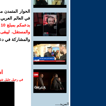
الحوار المتمدن م
في العالم العربي
ب
والمستقل، ليبقى ص
والمشاركة في دع
ا‫
في رحيل جليل شهبا
المزيد.....