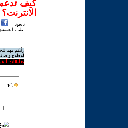
كيف تدعم-
الانترنت؟
تابعونا
على:
الفيسب
رأيكم مهم للج
للاطلاع وإضافة
تعليقات الف
|
ن