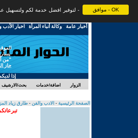
موافق - OK
لتوفير افضل خدمة لكم ولتسهيل عملي
أخبار عامة
-
وكالة أنباء المرأة
-
اخبار الأدب و
الموقع
يسارية
"من أج
حاز ال
إذا لديك
الزوار
اضافة/خدمات
بحث/الارشيف
الصفحة الرئيسية
-
الادب والفن
-
طارق زياد الم
تبرعاتكم