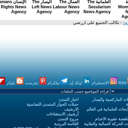
زين
- تكالب الجميع على اررضي
RSS
الانستغرام
لينكد إن
تيلكرام
بنترست
بلوكر
ث الماركسية واليسار
اخبار التمدن
ة
حملات الحوار المتمدن التضامنية
حاث العلمانية في العالم
الارشيف
أرشيف الاستفتاءات
اهضة عقوبة الاعدام
مروج التمدن
الحركة العمالية والنقابية
القائمة البريدية