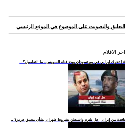
التعليق والتصويت على الموضوع في الموقع الرئيسي
اخر الافلام
.. تحرك إيراني في بورتسودان يهدد قناة السويس.. ما التفاصيل؟ | #
.. نافذة من إيران | هل تلتزم واشنطن بشروط طهران بشأن مضيق هرمز؟