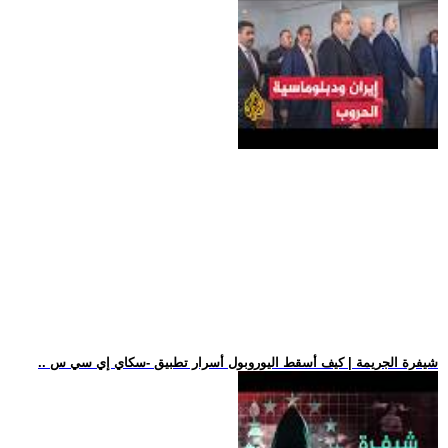
.. شيفرة الجريمة | كيف أسقط اليوروبول أسرار تطبيق -سكاي إي سي س