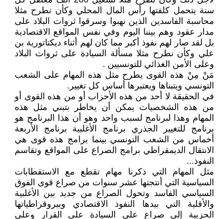
سنة يتحمل كلفتها رأس المال المحلي وكأن نطرح مثلا
محاسبة الفاسدين الذين نهبوا وسرقوا ثروات البلاد على
مدار عقود وهم بيننا اليوم وفي نفس المواقع الاقتصادية
بل لقد صار لهم نفوذ أكبر مما كان لهم أثناء ديكتاتورية بن
علي وكأن نطرح مثلا مسألة السيادة على ثروات البلاد
وعلى الأمن الغذائي للتونسيين .
مَنْ مِنْ هذه القوى يطرح مثل هذه المهام على الشعب
التونسي ويتبناها ويعتبرها أساس كل تغيير.
في الحقيقة لا أحد من هذه الأحزاب أو من هذه القوى أو
من هذه الشخصيات يمكن أن يخاطر بتبني مثل هذه
المهام وهذا لبرنامج لسبب واحد وهو أن هذا البرنامج هو
برنامج للتغيير الجذري برنامج الأغلبية برنامج الأربعة
أخماس من الشعب التونسي بينما برامج هذه قوى هي
الانتقال الديمقراطي برامج الصراع على المواقع وتقاسم
النفوذ...
مثل المهام التي ذكرنا مهام تقطع مع الاستقطابات
السياسية التي أنتجتها عشر سنوات من صراع قوى الفوق
السياسي الفاسد وتحول الصراع من جديد بين الأغلبية
والأقلية التي بيدها النفوذ الاقتصادي وبيروقراطياتها
الحزبية إلى صراع على السيادة على القرار وعلى