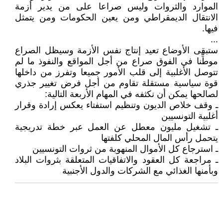
الموارد والثروات وليس صراعا على من يدير أزمة
الانتقال الديمقراطي ومن يعين الحكومات ومن يتمثل
فيها.
...
ستبقى الأوضاع تعيد إنتاج نفس الأزمة وسيظل الصراع
موطِّنا في الفوق صراع من أجل المواقع والنفوذ ما لم
تتوصل الأغلبية إلى قلب الأمور جميعا وتفرز من داخلها
قوة سياسية مستقلة تقاوم من أجل فرض تغيير جذري
لصالحها يمكن أن نكثفه في المهام الأربعة التالية:
ـ وقف خلاص الديون وتنظيم استفتاء يعكس إرادة وقرار
أغلبية التونسيين
ـ تشغيل مليون معطل عن العمل عبر خطة تدريجية
يتحمل رأس المال المحلي كلفتها
ـ استرجاع كل الأموال المنهوبة من ثروات التونسيين
ـ مراجعة كل العقود والاتفاقيات المتعلقة بثروات البلاد
وبأمنها الغذائي مع الشركات والدول الأجنبية