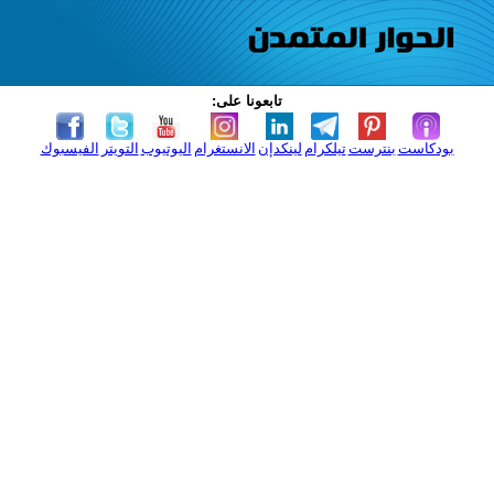
تابعونا على:
بودكاست
بنترست
تيلكرام
لينكدإن
الانستغرام
اليوتيوب
التويتر
الفيسبوك