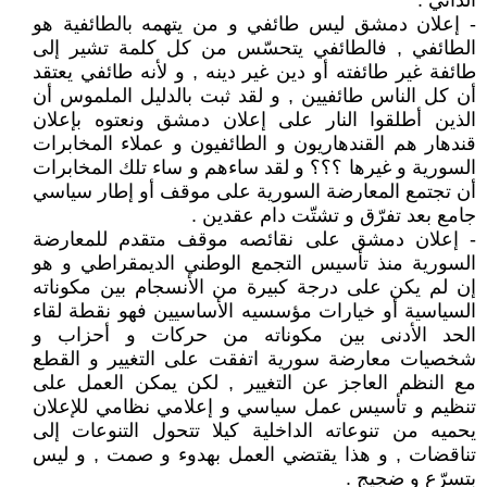
الداني .
- إعلان دمشق ليس طائفي و من يتهمه بالطائفية هو
الطائفي , فالطائفي يتحسّس من كل كلمة تشير إلى
طائفة غير طائفته أو دين غير دينه , و لأنه طائفي يعتقد
أن كل الناس طائفيين , و لقد ثبت بالدليل الملموس أن
الذين أطلقوا النار على إعلان دمشق ونعتوه بإعلان
قندهار هم القندهاريون و الطائفيون و عملاء المخابرات
السورية و غيرها ؟؟؟ و لقد ساءهم و ساء تلك المخابرات
أن تجتمع المعارضة السورية على موقف أو إطار سياسي
جامع بعد تفرّق و تشتّت دام عقدين .
- إعلان دمشق على نقائصه موقف متقدم للمعارضة
السورية منذ تأسيس التجمع الوطني الديمقراطي و هو
إن لم يكن على درجة كبيرة من الأنسجام بين مكوناته
السياسية أو خيارات مؤسسيه الأساسيين فهو نقطة لقاء
الحد الأدنى بين مكوناته من حركات و أحزاب و
شخصيات معارضة سورية اتفقت على التغيير و القطع
مع النظم العاجز عن التغيير , لكن يمكن العمل على
تنظيم و تأسيس عمل سياسي و إعلامي نظامي للإعلان
يحميه من تنوعاته الداخلية كيلا تتحول التنوعات إلى
تناقضات , و هذا يقتضي العمل بهدوء و صمت , و ليس
بتسرّع و ضجيج .