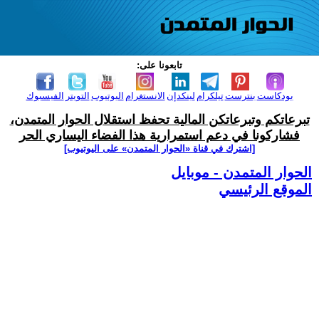
تابعونا على:
بودكاست
بنترست
تيلكرام
لينكدإن
الانستغرام
اليوتيوب
التويتر
الفيسبوك
تبرعاتكم وتبرعاتكن المالية تحفظ استقلال الحوار المتمدن،
فشاركونا في دعم استمرارية هذا الفضاء اليساري الحر
[اشترك في قناة ‫«الحوار المتمدن» على اليوتيوب]
الحوار المتمدن - موبايل
الموقع الرئيسي