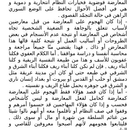
المعارضة فوضوية فخيارات النظام انتحارية و دموية و
هي في أفضل الأحوال تحافظ على الوضع السوري
الراهن في حالة التجمّد القصوى .
- إذا كان الهجوم على المعارضة من قبل معارضين
لأسباب تتعلق بالوجاهة و الضغينة الشخصية تجاه
أشخاص في المعارضة أو نتيجة عدم الأنسجام في بعض
الطروحات أو أساليب العمل أو نتيجة كلمة قالها هذا
المعارض أو ذاك , فهذا يقتضي منّا جميعاً مراجعة و
محاسبة أنفسنا و دراسة مواقفنا , أما الكلام العفوي فكلنا
عفويون للأسف و هذا من طبيعة النفسية الريفية و كلنا
أبناء ريف , فإن لم نكن كلنا أبناء ريف فكلنا أبناء الشرق و
الشرقي في طبعه حتى لو كان ابن مدينة عريقة مثل
دمشق أو حلب أو القدس أو بيروت أو بغداد إنسان ناري
و الشرق في جوهره يحمل طباع الريف و نفسيته .
- أما إذا كان قصد هؤلاء فقط الهجوم على المعارضة
كمعارضة كحامل لفعل المعارضة و ليس كأشخاص
فحسب و إذا كان هؤلاء المهاجمين قد حسموا أمرهم و
وقفوا في صف النظام أو تأقلموا معه أو أنهم نالوا شيئاً
من غنائم السلطة من شهرة أو مال أو سوى ذلك ,
فليتابعوا هجومهم لأنهم أصبحوا معروفين للقاصي و