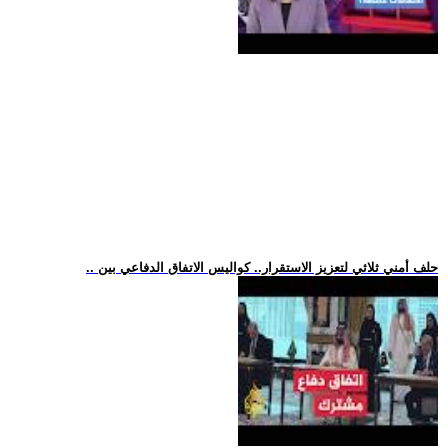
.. حلف أمني ثلاثي لتعزيز الاستقرار.. كواليس الاتفاق الدفاعي بين