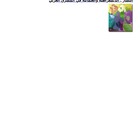
اليسار , الديمقراطية والعلمانية في المشرق العربي