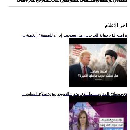
اخر الافلام
.. ترامب يلوّح بنهاية الحرب.. ..هل تستجيب إيران للصفقة؟ | تغطية
.. غزة وسلاح المقاومة.. ما الذي يخفيه الغموض ببنود سلاح المقاوم