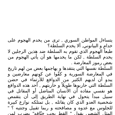
يتساءل المواطن السوري , ترى من يخدم الهجوم على
خدام و البيانوني, ألا يخدم السلطة؟
طبعاً الهجوم الذي تقوم به السلطة ضد هذين الرجلين لا
يخدم السلطة , لكن ما يخدمها هو أن يأتي الهجوم من
بعض رموز المعارضة .
السلطة نفسها التي ينتقدها و يهاجمها بعض من لهم تاريخ
في المعارضة السورية و كفّوا عن كونهم معارضين و
يبدو أن لديهم الكثير من الدوافع للأرتماء في حضن
السلطة التي حاربوها طويلاً و حاربتهم , أحد هذه الدوافع
هو نفسي مفاده أن الأنسان المناضل أو المقاتل في
سبيل مبدأ يتحول في نهاية الطريق إلى أن يتقمص
شخصية العدو الذي كان يقاتله , بل تمتلكه نوازع كبيرة
للجلوس مع عدوه و مصافحته و ربما تقبيل وجنتيه ؟ "
المثل الشعبي يقول " القط يحب خنّاقه" يضرب لمن