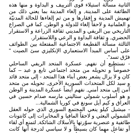
الثانية مسألة استيلاء قوى الترييف و البداوة و منها هذه
الطائفة على المدينة, و إلغاء المدينة بما يعني ذلك من
تهميش المدينة و إفقارها و من ثم إلغاءها للحالة المدنيّة
و العلمانية و لاحقاً إلغاء للدولة و الوطن, كما في الصراع
التاريخي بين الريفي و المديني ثقافة الزراعة و الاستقرار
الحضري, و ثقافة البداوة و الرعي واللاستقرار.
الثالثة مسألة القطيعة الاجتماعية المفتعلة بين الطوائف
على أساس المبدأ الاستعماري الإنكليزي سئ الصيت "
فرّق تسد".
- نستطيع أن نفهم, عسكرة المتحد الريفي الساحلي
خصوصاً و تحويله من متحد اجتماعي تابع و عبد – كما
كان و لا يزال يشعر بعض أبناء هذا المتحد - إلى متحد قائد
و سيد لكل المتحدات السورية الأخرى, تحويله من متحد
آمن إلى متحد أمني, نفهم أيضاً عسكرة المدينة و الوطن
و هو أسلوب شمولي ستاليني مارسه صدام حسين في
العراق و كيم أيل سونغ في كوريا الشمالية...
- ميشيل كيلو ينعي المجتمع السوري الذي حوله العقل
الشمولي البعثي و لاحقاً المافيا و المخابرات إلى كانتونات
طائفية و عنصرية سوّرتها بالأسلاك الشائكة, لتمنع أي لقاء
أو تفاعل مهما كان بسيطاً و لا سياسي لدرجة أنها كانت