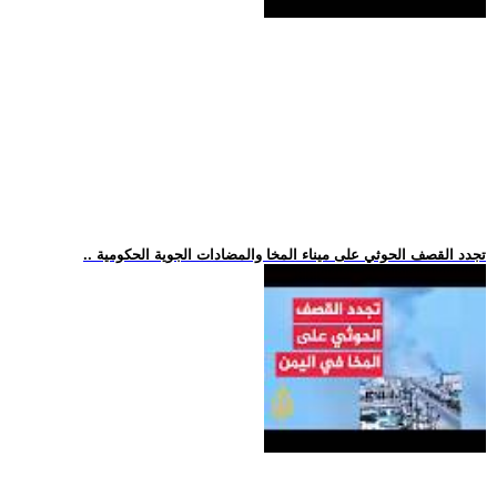
.. تجدد القصف الحوثي على ميناء المخا والمضادات الجوية الحكومية