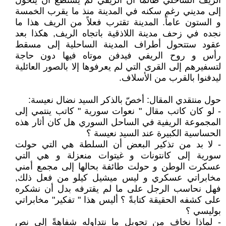
الريف الساحلي طالما أن الريفي لم يستطع أن يتحول
إلى مديني رغم سكنه في المدينة منذ ما يقرب الخمسة
و الستون عاماً. المدينة تقترب فعلاً من الريف هذا ما
نجده في زحف مدينة اللاذقية باتجاه الريف, هكذا بعد
عقود ستتحول أطراف المدينة الساحلية إلى مسقط
رأس و روح الريفي فيدفن موتاه فيها دون حاجة
لتسفيرهم إلى القرى التي لم يعرفوها إلا بالصور العائلية
ليدفنوا بالقرب من الأسلاف.
حول منتقدي المقال: أخصّ بالذكر السيد نضال نعيسة:
- لو كان كاتب مقال " نعوات سورية " كاتب ينتمي إلى
المجموعة الريفية في الساحل السوري هل كان أثار هذه
الحساسية الكبيرة عند السيد نعيسة ؟
- لا بد من تذكير البعض أن السلطة هي التي حولت
سورية إلى كانتونات و غيتوات منعزلة و هي التي
عسكرت الوطن و حولت طائفة بحالها إلى مجمع أمني
مخابراتي عسكري و ليس ميشيل كيلو من فعل ذلك,
فهل نحاسب الرجل على ما لم يقترفه بدل أن نشكره
على كشفه الحقيقة كتابةً ؟ أليس هذا " تفكير" مخابراتي
بوليسي ؟
- لماذا نخاف من تحويل ما نتداوله شفاهةً إلى نص