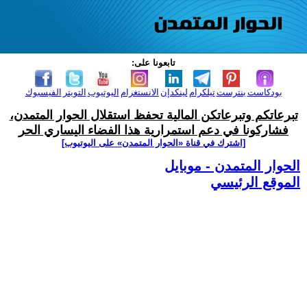
تابعونا على:
بودكاست
بنترست
تيلكرام
لينكدإن
الانستغرام
اليوتيوب
التويتر
الفيسبوك
تبرعاتكم وتبرعاتكن المالية تحفظ استقلال الحوار المتمدن،
فشاركونا في دعم استمرارية هذا الفضاء اليساري الحر
[اشترك في قناة ‫«الحوار المتمدن» على اليوتيوب]
الحوار المتمدن - موبايل
الموقع الرئيسي