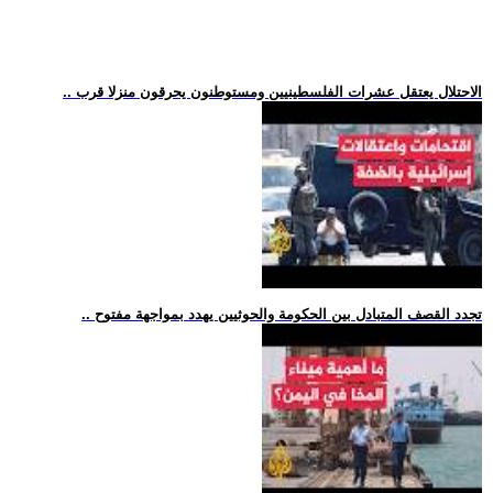
.. الاحتلال يعتقل عشرات الفلسطينيين ومستوطنون يحرقون منزلا قرب
.. تجدد القصف المتبادل بين الحكومة والحوثيين يهدد بمواجهة مفتوح