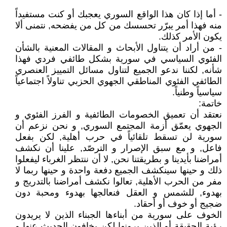
- أما إذا كان هذا الواقع السوري يعجبك أو كنت مستفيداً
منه فهذا أمر يبرّر تحسسك من كل من يفضحه, نتمنى ألا
يكون الأمر كذلك.
- من أراد أن يتناول الأبحاث و المقالات المعنية بالشأن
الفئوي السياسي في سورية بشكل طائفي فردي فهذا
شأنه, لكننا ندعو الجميع لتناول مسائل التمييز العنصري
الطائفي الفئوي المناطقي الجهوي الحزبي تناولاً اجتماعياً
سياسياً وطنياً.
خاتمة:
نعتقد أن تعميق الخصومات الطائفية و الفرز الفئوي و
الجهوي يعمّق أزمة المجتمع السوري, و نحن نزعم أن
سورية لن تسقط تلقائياً في حرب أهلية, لكن بفعل
فاعل, و مع سبق الإصرار و الترصّد, علينا أن نكشف
أمراضنا بأيدينا و بطريقتنا نحن, لا أن ننتظر الغرباء ليفعلوا
ذلك و حينها سينكشف الجميع دفعة واحدة و حينها ربما لا
مفر من الحرب الأهلية, تعالوا نكشف أمراضنا بالتدريج و
بهدوء, للشمس و العقل فنعالجها بهدوء ومحبة دون
ضجيج أو خوف أو أحقاد.
الخوف على سورية من أبناءها الجبناء الذين لا يريدون
رؤية الحقيقة أو الذين يرونها لكن يخافون الحديث عنها و