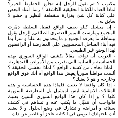
مكتوب ؟ ثم نقول للرجل إنه تجاوز الخطوط الحمر؟
لماذا العداء للكتابة الحقيقية الكاشفة ؟ ربما اعتاد البعض
على كتابة كل شئ بغزارة منقطعة النظير و حشو لا
سابق له.
- إن ميشيل كيلو يصف الواقع فقط, السلطة دمّرت
المجتمع ومارست التمييز العنصري الطائفي, الرجل يقول
ببساطة ما يعرفه الجميع و ما يتحدثون به علناً و سراً بما
فيه أبناء الساحل المحسوبين على المعارضة أو الرافضين
لهذا الوضع غير الطبيعي.
- الغريب أن تواجه مقالاً يكشف الواقع السوري بهذه
الحساسية و السلبية التي تقترب من الأمراض القندهارية.
- لماذا تخاف من كشف الواقع ؟ لماذا تخشى الحقيقة ؟
ألست مواطناً سورياً يعيش هذا الواقع أم أنك فوق الواقع
وخارجه و هو لا يعنيك؟
- إذا كان واقعنا لا يعنيك فلماذا هذه الحساسية و هذه
المقالات الاتهامية ليس لميشيل بل للمعارضة السورية
كلها ؟ و إذا كان هذا الواقع السوري السيئ يعنيك
فالواجب أن تتقبّل ما يكتب عنه و تساهم في كشف
سيئاته و أمراضه و تشارك في وضع الحلول و لا نعتقد
أنك باجتهادك اليومي في الكتابة عاجز أو قاصر عن ذلك.