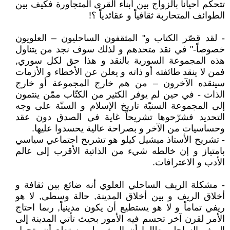
تتحكم أحياناً بالزواج بين أبناء القرى المتجاورة فكيف بين
الطوائف المتحاربة ثقافياً و عقائدياً ؟!
- لقد قصّر الكتاب و" المثقفون الساحليون – العلويون
خصوصاً-" في نقد متحدهم و لذلك سوف نجد من يتناول
هذه المجموعة السورية بالنقد و هذا حق لكل سوري,
فمن لا ينقد طائفته أو ذاته و يعلن عن الأخطاء و الأزمات
سينقده الآخرون – من هم خارج المجموعة أو خارج
الذات - في حين لم يوفر الكثير من الكتّاب ممّن ينتمون
إلى المجموعة السنيّة تاريخ الإسلام و السنّة على وجه
التحديد فشرّحوها تشريحاً غاية في الصدق دون عقد
وحساسيات من الآخر و بصراحة عالية يحسدوا عليها.
- تشريح الأستاذ ميشيل كيلو هو تشريح اجتماعي سياسي
بامتياز و إن خالطه شيء من الذاتية الأقرب إلى عالم
الأدب و الاعترافات.
- مشكلة الريف الساحلي العلوي أنه ضائع بين ثقافة و
أخلاق الريف و بين أخلاق المدينة, حالة وسطى, لا هو
ريفي تماماً و لا هو يستطيع أن يكون مدينياً, ربما احتاج
الأمر لقرن آخر تحسم فيه الأمور بحيث تأتي المدينة إلى