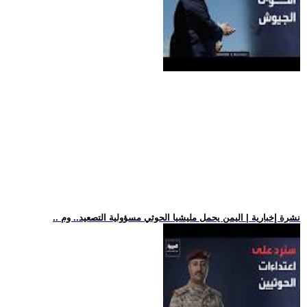
.. نشرة إخبارية | اليمن يحمل مليشيا الحوثي مسؤولية التصعيد.. وم