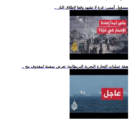
.. مسؤول أممي: غزة لا تشهد وقفا لإطلاق النار
.. هيئة عمليات التجارة البحرية البريطانية: تعرض سفينة لمقذوف مج