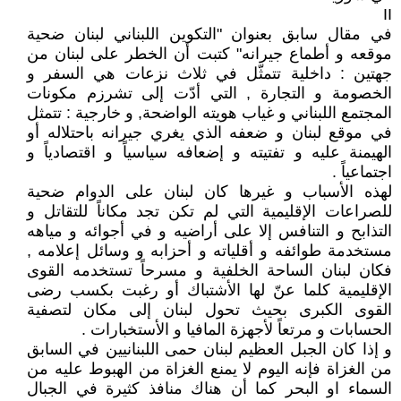
II
في مقال سابق بعنوان "التكوين اللبناني لبنان ضحية
موقعه و أطماع جيرانه" كتبت أن الخطر على لبنان من
جهتين : داخلية تتمثّل في ثلاث نزعات هي السفر و
الخصومة و التجارة , التي أدّت إلى تشرزم مكونات
المجتمع اللبناني و غياب هويته الواضحة, و خارجية : تتمثل
في موقع لبنان و ضعفه الذي يغري جيرانه باحتلاله أو
الهيمنة عليه و تفتيته و إضعافه سياسياً و اقتصادياً و
اجتماعياً .
لهذه الأسباب و غيرها كان لبنان على الدوام ضحية
للصراعات الإقليمية التي لم تكن تجد مكاناً للتقاتل و
التذابح و التنافس إلا على أراضيه و في أجوائه و مياهه
مستخدمة طوائفه و أقلياته و أحزابه و وسائل إعلامه ,
فكان لبنان الساحة الخلفية و مسرحاً تستخدمه القوى
الإقليمية كلما عنّ لها الأشتباك أو رغبت بكسب رضى
القوى الكبرى بحيث تحول لبنان إلى مكان لتصفية
الحسابات و مرتعاً لأجهزة المافيا و الأستخبارات .
و إذا كان الجبل العظيم لبنان حمى اللبنانيين في السابق
من الغزاة فإنه اليوم لا يمنع الغزاة من الهبوط عليه من
السماء او البحر كما أن هناك منافذ كثيرة في الجبال