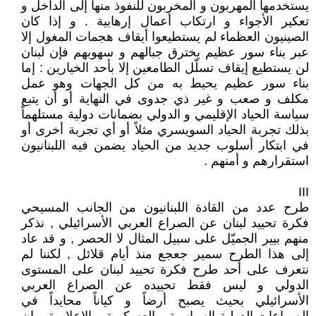
يستخدمها المهربون و المخربون للنفوذ منها إلى الداخل و
تعكير الأجواء و ارتكاب أعمال إرهابية . و إذا كان
الصينيون العظماء لم يستطيعوا أيقاف هجمات المغول إلا
عبر بناء سور عظيم يخترق جبالهم و سهوبهم فإن لبنان
لن يستطيع إيقاف تسلّل الطامعين إلا بأحد الخيارين : إما
بناء سور عظيم يحيط به من كل الجهات وهو عمل
مكلف و صعب و غير ذي جدوى في النهاية أو أن يتبع
سياسة الحياد الإقليمي و الدولي بضمانات دولية مستلهماً
بذلك تجربة الحياد السويسري مثلاً أو أي تجربة أخرى أو
في ابتكار أسلوب جديد من الحياد يضمن فيه اللبنانيون
استقرارهم و أمنهم .
III
طرح عدد من القادة اللبنانيون من الجانب المسيحي
فكرة تحييد لبنان عن الصراع العربي الأسرائيلي , نذكر
منهم بيير الجميّل على سبيل المثال لا الحصر , و قد عاد
إلى هذا الطرح سمير جعجع منذ أيام قلائل , لكننا لم
نتعرف على أحد طرح فكرة تحييد لبنان على المستوى
الدولي و ليس فقط تحييده عن الصراع العربي
الأسرائيلي بحيث يصبح أرضاً و كياناً محايداً في