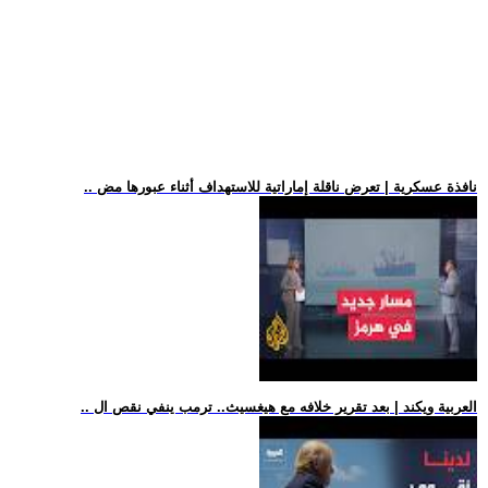
.. نافذة عسكرية | تعرض ناقلة إماراتية للاستهداف أثناء عبورها مض
.. العربية ويكند | بعد تقرير خلافه مع هيغسيث.. ترمب ينفي نقص ال