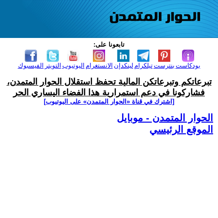
تابعونا على:
بودكاست
بنترست
تيلكرام
لينكدإن
الانستغرام
اليوتيوب
التويتر
الفيسبوك
تبرعاتكم وتبرعاتكن المالية تحفظ استقلال الحوار المتمدن،
فشاركونا في دعم استمرارية هذا الفضاء اليساري الحر
[اشترك في قناة ‫«الحوار المتمدن» على اليوتيوب]
الحوار المتمدن - موبايل
الموقع الرئيسي