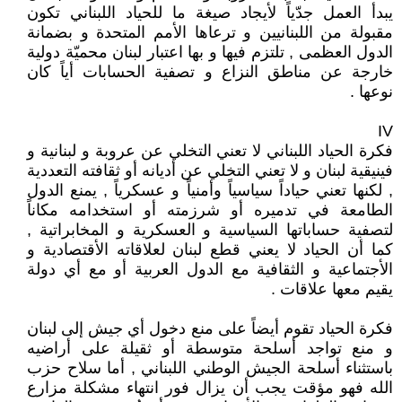
يبدأ العمل جدّياً لأيجاد صيغة ما للحياد اللبناني تكون
مقبولة من اللبنانيين و ترعاها الأمم المتحدة و بضمانة
الدول العظمى , تلتزم فيها و بها اعتبار لبنان محميّة دولية
خارجة عن مناطق النزاع و تصفية الحسابات أياً كان
نوعها .
IV
فكرة الحياد اللبناني لا تعني التخلي عن عروبة و لبنانية و
فينيقية لبنان و لا تعني التخلي عن أديانه أو ثقافته التعددية
, لكنها تعني حياداً سياسياً وأمنياً و عسكرياً , يمنع الدول
الطامعة في تدميره أو شرزمته أو استخدامه مكاناً
لتصفية حساباتها السياسية و العسكرية و المخابراتية ,
كما أن الحياد لا يعني قطع لبنان لعلاقاته الأقتصادية و
الأجتماعية و الثقافية مع الدول العربية أو مع أي دولة
يقيم معها علاقات .
فكرة الحياد تقوم أيضاً على منع دخول أي جيش إلى لبنان
و منع تواجد أسلحة متوسطة أو ثقيلة على أراضيه
باستثناء أسلحة الجيش الوطني اللبناني , أما سلاح حزب
الله فهو مؤقت يجب أن يزال فور انتهاء مشكلة مزارع