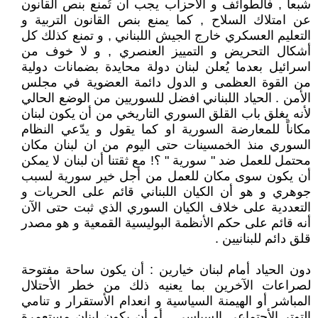
شبعا , فالطوائف و الأحزاب يجب أن تُمنع بنص القانون
عن امتلاك السلاح , كما يمنع بنص القانون التربية و
التعليم العسكري خارج الجيش اللبناني , و تمنع كذلك كل
أشكال التحريض و التمييز العنصري , و لا خوف من
اسرائيل بعدما يُعلن لبنان دولة محايدة بضمانات دولية
من القوة العظمى و الدول دائمة العضوية في مجلس
الأمن . الحياد اللبناني افضل للسوريين من الوضع الحالي
لأنه يغلق باب القلق السوري التاريخي من أن يكون لبنان
مكاناً للمعارضة السورية او كما يقول و يدّعي النظام
السوري منذ الخمسينات حتى اليوم من ان لبنان مكان
محتمل للعمل ضد " سورية " ؟! مع ثقتنا أن لبنان لا يمكن
أن يكون سوى مكان للعمل من أجل خير سورية لسبب
جوهري و هو أن الكيان اللبناني قائم على الحريات و
التعددية على خلاف الكيان السوري الذي ثبت حتى الآن
أنه قائم على حكم الأنظمة البوليسية القمعية و هو مصدر
قلق دائم للبنانيين .
دون الحياد أمام لبنان خيارين : أن يكون ساحة مفتوحة
لصراعات الآخرين بما يعنيه ذلك من خطر الأحتلال
المباشر أو الهيمنة السياسية و انعدام الأستقرار و تنامي
التوتر الأجتماعي السياسي , أو أن يكون لبنان مستعمرة