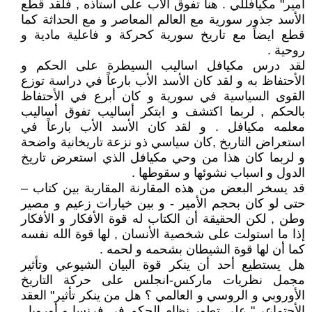
أمير" مكيافللي . هنا تفوق الأب على أستاذه , فلقد قطع
الأسد جذور سورية مع العالم المعاصر و مع الحداثة كما
قطع ايضاً مع تاريخ سورية كحركة و فاعلية مادية و
روحية .
لقد درس مكيافل اساليب السيطرة على الحكم و
الأحتفاظ به و لقد كان الأسد الأب بارعاً في دراسة توزع
القوى السياسية في سورية و كان أبرع في الأحتفاظ
بالحكم , لربما اكتشف و ابتكر أساليب تفوق أساليب
معلمه مكيافل . و لقد كان الأسد الأب بارعاً في
استعراض التاريخ ,كان سياسي ذو نزعة تاريخانية واضحة
و لربما كان هذا من وحي مكيافل الذي استعرض تاريخ
الدول و اسباب نشوئها و سقوطها .
قد يسخر البعض من هذه المقارنة المقاربة بين كتاب –
حتى لو كان بحجم الأمير - و بين خيارات زعيم و مصير
وطن , لكن الحقيقة أن الكتاب له قوة الأفكار و الأفكار
إذا ما استولت على شخصية الأنسان , لها قوة الله نفسه
كما أن لها قوة الشيطان بشحمه و لحمه .
هل يستطيع أحد أن ينكر قوة البيان الشيوعي وتأثير
مجمل نظريات ماركس-انجلس على حركة التاريخ
الأوروبي و الروسي و العالمي ؟ هل من ينكر تأثير" العقد
الأجتماعي" على تطور نظام الحكم في فرنسا و أوروبا ,