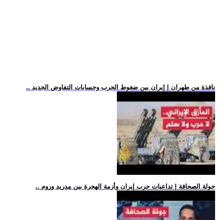
.. نافذة من طهران | إيران بين ضغوط الحرب وحسابات التفاوض الجديد
.. جولة الصحافة | تداعيات حرب إيران وأزمة الهجرة بين مدريد وروم