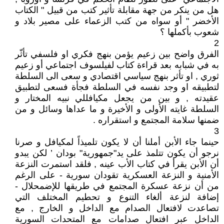
هل من ينكر من جهة مقابلة تأثير كتب من قبيل " الكتاب
الأخضر " أو سواه من كتب الزعماء على مصير بلاد و
شعوب بأكملها ؟
2
الفرق واضح بين زعيم يؤمن بنهج فكري او فلسفي تأثّر
به في شبابه بعد قراءة كتاب لفيلسوف اجتماعي أو زعيم
ثوري , او تأثر بنهج سياسي اقتصادي و سعى الى السلطة
لتطبيقه او وجد نفسه في السلطة فجأة فسعى لتطبيق
عقيدته , و بين من يجعل مكيافللي نبيه المختار و
السلطة غايته الأولى و الأخيرة و ما عداها وسائل و من
ضمنها سلامة المجتمع و استقراره .
3
حينما جاء الأبن أملنا أن لا يكون تلميذاً لمكيافل و صرنا
نرجو أن يكون تتلمذ على يد"جمهورية" بودان ’ لكن يبدو
أن الأبن يقرأ في كتاب الأب عينه , فلقد استمرت النزعة
الأمنية و النزعة العسكرية تقودان سورية - على الرغم
من أن نزعة عسكرة المجتمع في طريقها للإضمحلال -
إضافة لنزعة ألغاء التنوع و تحطيم المختلف التي
تصاعدت لافتعال الصدام مع الداخل و الخارج , مع
الداخل عبر افتعال صدامات مع المتحدات السورية