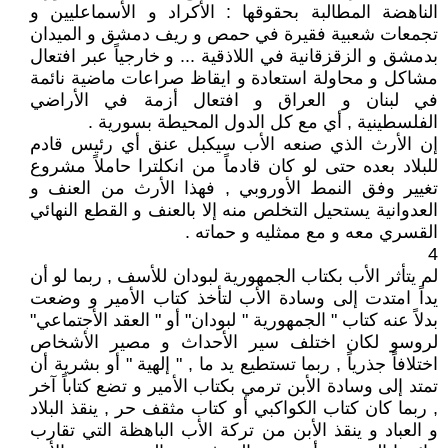
الناهضة المطالبة بحقوقها : الأكراد و الأسماعليين و
تجمعات شعبية فقيرة في حمص و ريف دمشق و الميدان
بدمشق و الزقزقانية في اللاذقية ... و خارجياً عبر افتعال
مشاكل و محاولة استعادة و ايقاظ صراعات ماضية نائمة
في لبنان و العراق و افتعال أزمة في الأراضي
الفلسطينية , أي مع كل الدول المحيطة بسورية .
إن الأرث الذي صنعه الأب سيكبل عنق أي رئيس قادم
للبلاد بعده حتى لو كان قادماً من انكلترا حاملاً مشروع
تغيير وفق النمط الأوروبي , فهذا الأرث من العنف و
العدوانية يستحيل التخلص منه إلا بالعنف و القطع النهائي
القسري معه و مع ممثليه و حماته .
4
لم يتأثر الأب بكتاب الجمهورية لبودان للأسف , ربما لو أن
يداً امتدت إلى وسادة الأب لتأخذ كتاب الأمير و وضعت
بدلاً عنه كتاب " الجمهورية " لبودان" أو " العقد الأجتماعي"
لروسو لكان اختلف سير الأحداث و مصير الأشخاص
اختلافاً جذرياً , ربما تستطيع يد ما , " إلهية " أو بشرية أن
تمتد إلى وسادة الأبن ترمي بكتاب الأمير و تضع كتاباً آخر
, ربما كان كتاب الكواكبي أو كتاب مثقف حر , ينقذ البلاد
و العباد و ينقذ الأبن من تركة الأب الباهظة التي تقارب