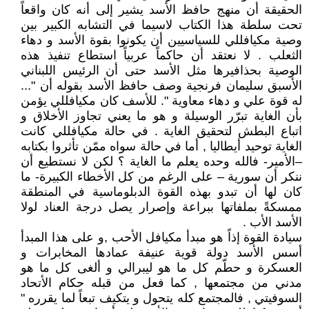
الحقيقة أن منهج حافظ الأسد يشير إلى أنه كان واقعاً
تحت سلطة هذا الكتاب لاسيما في التشابه الكبير بين
وصية مكيافللي للسياسيين أن يكونوا بقوة الأسد و دهاء
الثعلب . لا نعتقد أن حاكماً عربياً استطاع تنفيذ هذه
الوصية بحذافيرها مثل الأسد حتى أن الرئيس اللبناني
الأسبق سليمان فرنجية وصف حافظ الأسد بقوله أن "...
له قوة علي و دهاء معاوية ". للأسف كان مكيافللي يؤمن
بأن الغاية تبرّر الوسيلة و هو ما يعني تجاوز الأخلاق و
اتباع البطش لتحقيق الغاية . في حالة مكيافللي كانت
الغاية توحيد أيطاليا , أما في حالة سواه ممّن تأثروا بكتابه
–الأمير- فالله وحده يعلم ما الغاية ؟ لكن لا نستطيع أن
ننكر أن سورية – على الرغم من كل الأخطاء الكبيرة- ما
كان لها أن تبدو بهذه القوة الدبلوماسية في المنطقة
ممسكةً بملفاتها ببراعة وإصرار يصل درجة العناد لولا
الأسد الأب .
سيادة القوة إذاً هو مبدأ مكيافل الأحب ,و على هذا المبدأ
أسس الأسد دولة قوية عنيفة عمادها المخابرات و
العسكرة و حطّم كل ما هو ليبرالي و ألغى كل ما هو
مدني من مجتمعها , كما فعل من قبله حكام الأتحاد
السوفيتي , فالمجتمع كله يتحول و يتكيف تبعاً لما يقرره "