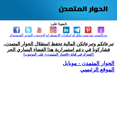
تابعونا على:
بودكاست
بنترست
تيلكرام
لينكدإن
الانستغرام
اليوتيوب
التويتر
الفيسبوك
تبرعاتكم وتبرعاتكن المالية تحفظ استقلال الحوار المتمدن،
فشاركونا في دعم استمرارية هذا الفضاء اليساري الحر
[اشترك في قناة ‫«الحوار المتمدن» على اليوتيوب]
الحوار المتمدن - موبايل
الموقع الرئيسي