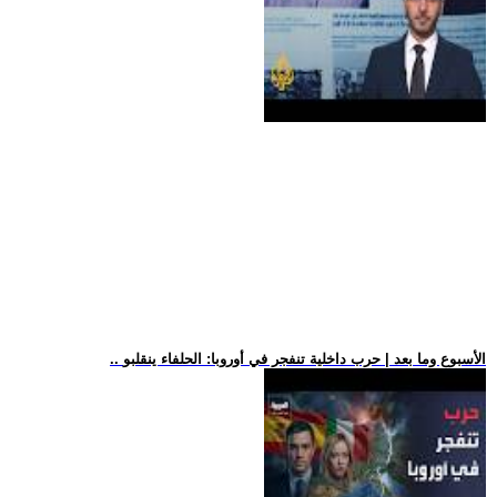
.. الأسبوع وما بعد | حرب داخلية تنفجر في أوروبا: الحلفاء ينقلبو