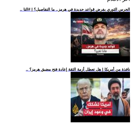
.. الحرس الثوري يفرض قواعد جديدة في هرمز.. ما التفاصيل؟ | #التا
.. نافذة من أمريكا | هل تعطل أزمة الثقة إعادة فتح مضيق هرمز؟