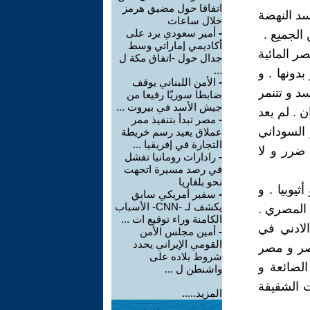
اتفاقا حول مضيق هرمز
فسد النهضة
خلال ساعات
-
أمير سعودي يرد على
الجميع .
أكاديمي إماراتي وسط
ر المائية
جدال حول -اتفاق مكة ل
...
بدونها . و
-
الأمن اللبناني يوقف
د و تتنمر
ضابطا سوريّا رفيعا من
جيش الأسد في بيروت ...
ن . لم يعد
-
مصر تبدأ بتنفيذ ممر
 السوداني
عملاق يعيد رسم خريطة
التجارة في إفريقيا ...
 ضرر و لا
-
رادارات رومانيا تفشل
في رصد مسيرة اتجهت
نحو بلغاريا
يوبيا . و
-
سفير أمريكي سابق
يكشف لـ -CNN- الأسباب
 المصري .
الكامنة وراء توقيع ات ...
لادني في
-
أمين مجلس الأمن
القومي الإيراني يحدد
صر و مصر
شروط بلاده على
لضائعة و
واشنطن ل ...
 الشقيقة
المزيد.....