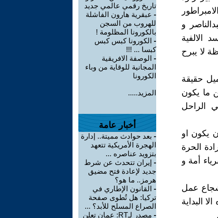
تاريخ رقمي عالمي جديد
 1933م أي أبان حكم الامبراطور
-
عبقرية هارون الفاشلة
للهروب من السجن
دالناصر و
بالكورونا المظلومة !
د الالفية
-
الكورونا كبس كبس
كبسا ... !!!
 لا يبرح
-
الوصفة الافريقية
المجانية للوقاية من وباء
الكورونا
جميل حقيقة
ن ما يكون
المزيد.....
ي الراحل
أخبار عامة
ن يكون او
-
بعد حوادث مميتة.. إدارة
الهجرة الأمريكية تتعهد
ادة الحرة
بتزويد عناصره ...
ياء أمة و
-
إيران تتحدث عن شرط
جديد لإعادة فتح مضيق
هرمز.. ما هو؟
شجاع عمل
-
القانون الإطاري في
تركيا: هل تُطوى صفحة
لا البداية
الصراع المسلح للأبد؟ ...
-
مصدر لـRT: عمان تعلن