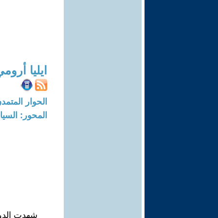
ايليا أروم
الحوار المتمدن-العدد: 6604 - 20
المحور: السيا
شهدت الدول