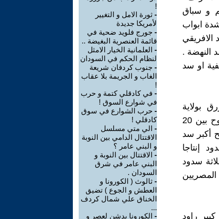
!
م و سباق
-
ثورة الامل و التغيير
لأمريكا جديدة
شدة ابواب
-
جورج فلويد ضحية في
د الافريقي
قائمة العنصرية البغيضة ..
-
العلمانية الخيار الامثل
 النهضة .
لنظام الحكم في السودان
لفية او سد
-
جنوب كردفان شريعة
الغاب و الجريمة بلا عقاب
!
-
في كادقلي كتمة و حرب
في شوارع السوق !
ق بولاية
-
حرب الشوارع في سوق
بنيشنقول-قماز بالقرب من الحدود الإثيوبية-السودانية، على مسافة تتراوح بين 20
كادقلي !
-
الي متي مسلسل
 هذا العام 2020، سوف يصبح أكبر سد
الاقتتال الدامي بين النوبة
و البني عامر ؟
ود إنتاجا
-
الاقتتال بين النوبة و
حد من ثلاثة سدود
البني عامر في شرق
السودان .
 المصريين
-
ثالوث ( الكورونا و
العطش و الجوع ) تضيق
الخناق علي شمال كردف
...
 كبير راود
-
الكورونا يدشن لعصر و