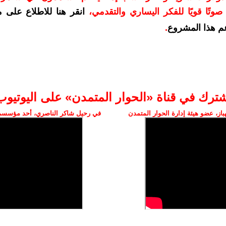
وتًا قويًا للفكر اليساري والتقدمي
،
انقر هنا للاطلاع على 
م هذا المشروع
.
شترك في قناة «الحوار المتمدن» على اليوتيوب
ز، عضو هيئة إدارة الحوار المتمدن
في رحيل شاكر الناصري، أحد مؤسسي 