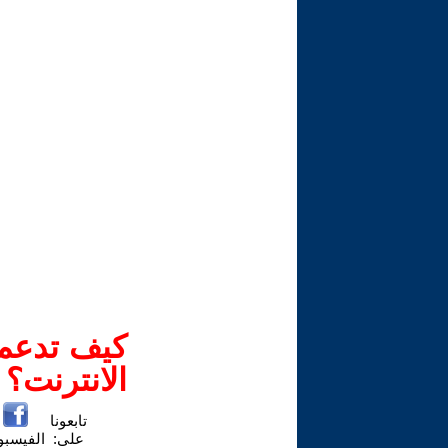
كيف تدعم-
الانترنت؟
تابعونا
على:
الفيسب