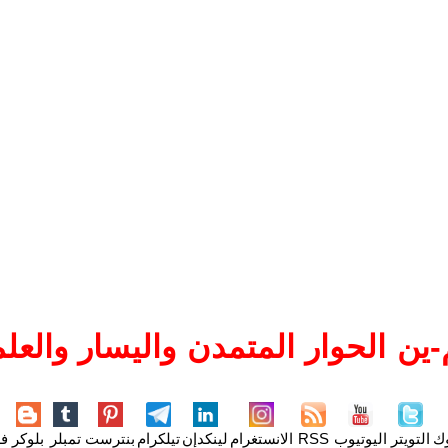
ين الحوار المتمدن واليسار والعلم
وك
التويتر
اليوتيوب
RSS
الانستغرام
لينكدإن
تيلكرام
بنترست
تمبلر
بلوكر
فل