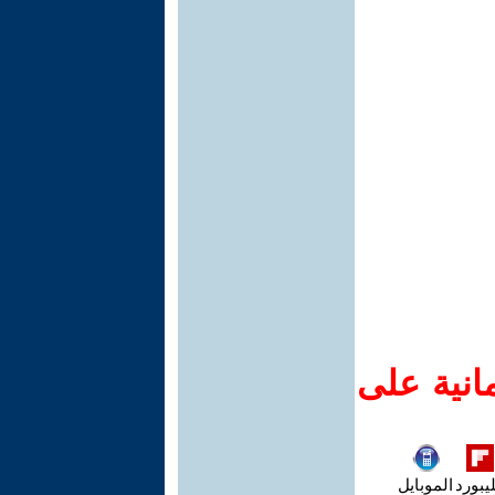
انية على
يبورد
الموبايل