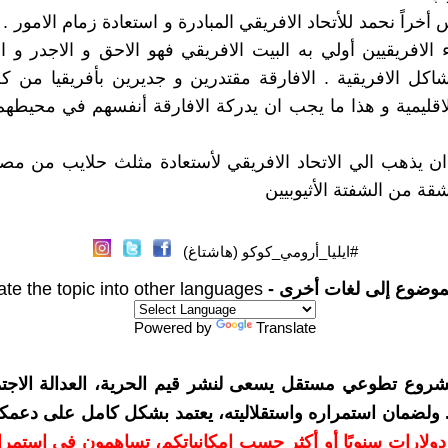
س أخراً نحمد للأتحاد الافريقي المبادرة و استعادة زمام الامور 
ء الافريقيين أولي به البيت الافريقي فهو الاحق و الاجدر و ا
اكل الافريقية . الافارقة مقتدرين و جديرين بأفريقيا من ك
الاقليمية و هذا ما يجب ان يدركة الافارقة أنفسهم في محيطهم
ن يذهب الي الاتحاد الافريقي لأستعادة مثلث حلايب من مص
قة من الشفتة الأثيوبيين
#ايليا_أرومي_كوكو (هاشتاغ)
موضوع إلى لغات أخرى -
ate the topic into other languages
Powered by
Translate
شروع تطوعي مستقل يسعى لنشر قيم الحرية، العدالة الاجتم
. ولضمان استمراره واستقلاليته، يعتمد بشكل كامل على دعمك
دعمكم بمبلغ 10 دولارات سنويًا أو أكثر حسب إمكانياتكم، تساهمون في استم