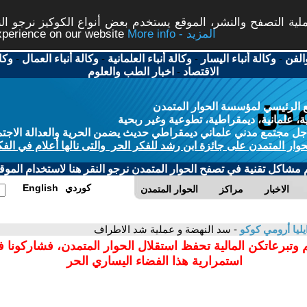
ة التصفح والنشر، الموقع يستخدم بعض أنواع الكوكيز نرجو النق
More info - المزيد
experience on our website
الفن
-
وكالة أنباء اليسار
-
وكالة أنباء العلمانية
-
وكالة أنباء العمال
-
وكا
الاقتصاد
-
اخبار الطب والعلوم
 الرئيسي لمؤسسة الحوار المتمدن
، علمانية، ديمقراطية، تطوعية وغير ربحية
ل مجتمع مدني علماني ديمقراطي حديث يضمن الحرية والعدالة الاجتم
حوار المتمدن على جائزة ابن رشد للفكر الحر والتى نالها أعلام في الفك
م مشاكل تقنية في تصفح الحوار المتمدن نرجو النقر هنا لاستخدام الموقع
كوردي
English
الاخبار
مراكز
الحوار المتمدن
يليا أرومي كوكو
- سد النهضة و عملية شد الاطراف
 وتبرعاتكن المالية تحفظ استقلال الحوار المتمدن، فشاركونا 
استمرارية هذا الفضاء اليساري الحر