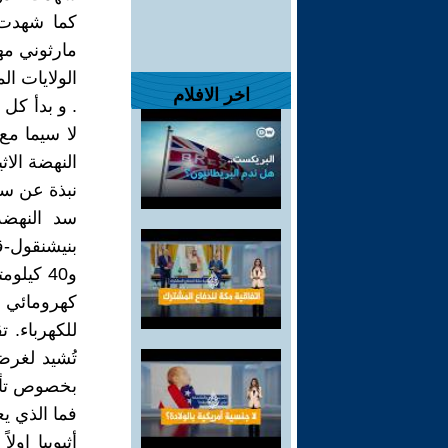
كما شهدت 
مارثوني مهم
الولايات ال
اخر الافلام
. و بدأ كل
لا سيما مع 
النهضة الاث
نبذة عن سد
سد النهضة 
كهرومائي ف
تُشيد لغرض
بخصوص تأثي
فما الذي يع
أثيوبيا اول