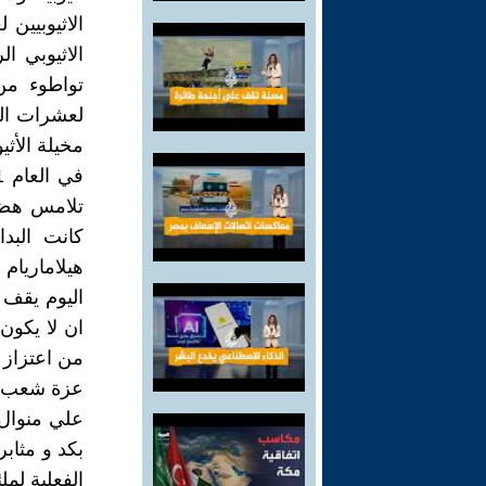
الاثيوبي ا
تواطوء من 
لعشرات ال
مخيلة الأثيو
تلامس هضاب
كانت البدا
هيلاماريام 
اليوم يقف 
ان لا يكون 
من اعتزاز 
عزة شعب 
علي منوال
بكد و مثابر
الفعلية لم