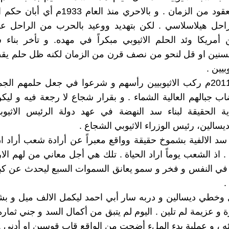
الاثيوبيين لعقود من الزمان . و بالاحري منذ العام
لراحل هيلاسلاسي . لكن بتهديد ووعيد بالحرب من الراحل عب
أمريكا وئد الحلم الاثيوبي مبكراً في مهده. و تأخر بناء س
سنين او قل لنحو من نصف قرن من الزمان لكنه ظل حلم يقظة
بيين .
في العام 2011م ركب الاثيوبيين رأسهم و شرعوا في جعل حلمهم ال
 جبالهم العالية الشماء . و بقرار شجاع لا رجعة فيه و ليك
ية الحقيقة لبناء سد النهضة في عهد دولة الرئيس الاثيوب
ديسالين، رئيس الوزراء الاثيوبي الشجاع .
سد الالفية بشموخ حقيقة وواقع معبراً عن أرادة شعب أراد ا
. اذ الشعب يوماً اراد الحياة . تلك هي أجل معاني من لهم الار
في النفس و فخر و سمو يعانق السموات السبع ليحدث عن كبر
.
 وخطي ديسالين و دربه سار أبي احمد ليكمل الالف ميل و ب
ة و عزيمة لم تلين . اليوم لم يتبق من أكمال السد و جني ثماره ا
لئه ، و عملية بدء الملء أضحت من الواقع قاب قوسين او أدني .