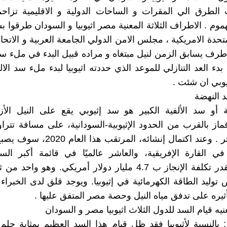
الطرق الي المقرات و الساحات الدولية و الاقليمية تزاح
وم . الاطراف الثلاثة المعنية مصر اثيوبيا و السودان طرقوا ب
متحدة الامريكية ، مجلس الامن الدولي الجامعة العربية و الاتحا
 طرف يسابق الزمن لنيل مبتغاه و مراده قبيل البدء في ملء سد
بدء العد التنازلي للموعد الذي حددته اثيوبيا لبدء ملء سد الا
يوبي ان شئت .
 النهضة
أو سد الألفية الكبير هو سد إثيوبي يقع على النيل الأزر
و40 كيلومتر . وعند اكتمال إنشائه، المرتقب
ي القارة الإفريقية، والعاشر عالميًا في قائمة أكبر السد
للكهرباء. تقدر تكلفة الإنجاز ب 4.7 مليار دولار أمريكي. وهو وا
 توليد الطاقة الكهرمائية في إثيوبيا. ويوجد قلق لدى الخبراء
ره على تدفق مياه النيل وحصة مصر المتفق عليها .
نيه قيام السد للدول الثلاث اثيوبيا مصر و السودان
اً : بالنسبة لأثيوبيا فقد ظل قيام هذا السد العظيم بمثابة حلم