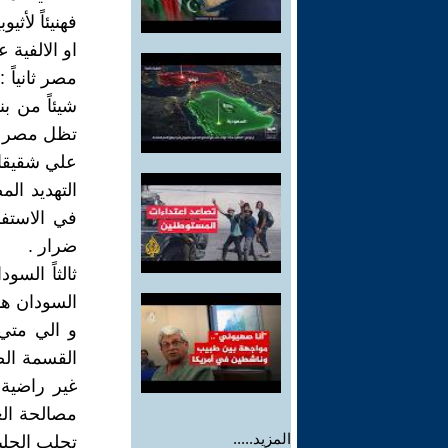
فهنيئاً لأث
او الالفية
مصر ثانياً
شيئاً من بن
تظل مصر بم
علي شقيقاته
التهديد ال
في الاستفا
ضرار .
ثالثاً الس
السودان هو
و الي متي 
القسمة ال
غير راضية
مصالحة ال
المزيد.....
تحلب الحلي