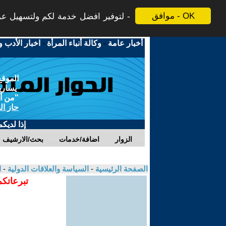
موافق - OK
لتوفير افضل خدمة لكم ولتسهيل عملي
أخبار عامة
-
وكالة أنباء المرأة
-
اخبار الأدب و
الموقع
يسارية
"من أج
حاز ال
إذا لديك
الزوار
اضافة/خدمات
بحث/الارشيف
الصفحة الرئيسية
-
السياسة والعلاقات الدولية
-
ا
تبرعاتكم