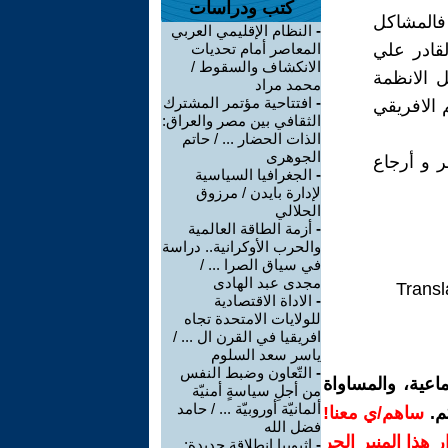
كتب ودراسات
. فالمشاكل
-
النظام الإقليمي العربي
لقادر علي
المعاصر أمام تحديات
الانكشاف والسقوط /
ل الانظمة
محمد مراد
-
افتتاحية مؤتمر المشترك
 الافريقي
الثقافي بين مصر والعراق:
الذات الحضار ... / حاتم
الجوهرى
ر و أرجاع
-
الجغرافيا السياسية
لإدارة بايدن / مرزوق
الحلالي
-
أزمة الطاقة العالمية
والحرب الأوكرانية.. دراسة
في سياق الصرا ... /
مجدى عبد الهادى
Transl
-
الاداة الاقتصادية
للولايات الامتحدة تجاه
افريقيا في القرن ال ... /
ياسر سعد السلوم
-
التّعاون وضبط النفس
اعية، والمساواة
من أجلِ سياسةٍ أمنيّة
ألمانيّة أوروبيّة ... / حامد
م.
ساهم/ي معنا!
فضل الله
رار هذا المنبر الحر
-
إثيوبيا انطلاقة جديدة: