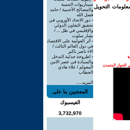
سيناريوات التنمية
معلومات التحويل
والمصالح الأجنبية / حامد
فضل الله
-
دور الاتحاد الأوروبي في
تحقيق التعاون الدولي
والإقليمي في ظل ... /
بشار سلوت
-
أثر العولمة على الاقتصاد
في دول العالم الثالث /
الاء ناصر باكير
-
اطروحة جدلية التدخل
والسيادة في عصر الامن
الحوار المتمدن
المعولم / علاء هادي
الحطاب
المزيد.....
المعجبين بنا على
الفيسبوك
3,732,970