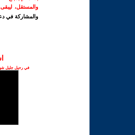
والمستقل، ليبقى ص
والمشاركة في دع
ا‫
في رحيل جليل شهبا