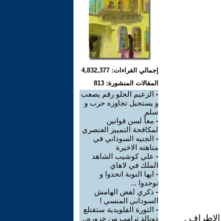
إجمالي القراءات: 4,832,377
المقالات المنشورة: 813
-
الزعيم الحلو رقم يصعب
و يستحيل تجاوزه حرب و
سلم
-
معاً لسن قوانين
لمكافحة التمييز العنصري
-
الجنيه السوداني في
متاهته الاخيرة
-
علي كوشيب الشاهد
الملك في لاهاي
-
ايها النوبة اتحدوا و
توحدوا ...
-
ذكري لفض الهامش
السوداني المنسي !
-
الثورة الفلويدية ستقتلع
الاطراف .
دونالد ترامب من جزوره..