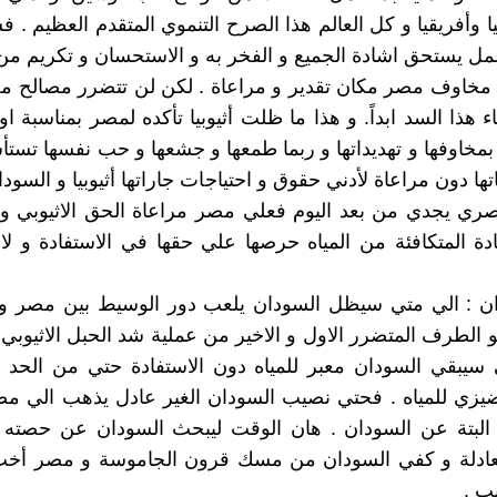
يوبيا وأفريقيا و كل العالم هذا الصرح التنموي المتقدم العظيم . 
 عمل يستحق اشادة الجميع و الفخر به و الاستحسان و تكريم من 
 : مخاوف مصر مكان تقدير و مراعاة . لكن لن تتضرر مصالح مص
اء هذا السد ابداً. و هذا ما ظلت أثيوبيا تأكده لمصر بمناسبة او 
خاوفها و تهديداتها و ربما طمعها و جشعها و حب نفسها تستأس
ا دون مراعاة لأدني حقوق و احتياجات جاراتها أثيوبيا و السودا
مصري يجدي من بعد اليوم فعلي مصر مراعاة الحق الاثيوبي و
دة المتكافئة من المياه حرصها علي حقها في الاستفادة و لا
ودان : الي متي سيظل السودان يلعب دور الوسيط بين مصر و أث
 الطرف المتضرر الاول و الاخير من عملية شد الحبل الاثيوبي
سيبقي السودان معبر للمياه دون الاستفادة حتي من الحد ا
ضيزي للمياه . فحتي نصيب السودان الغير عادل يذهب الي م
 البتة عن السودان . هان الوقت ليبحث السودان عن حصته ا
عادلة و كفي السودان من مسك قرون الجاموسة و مصر أخت
ب .