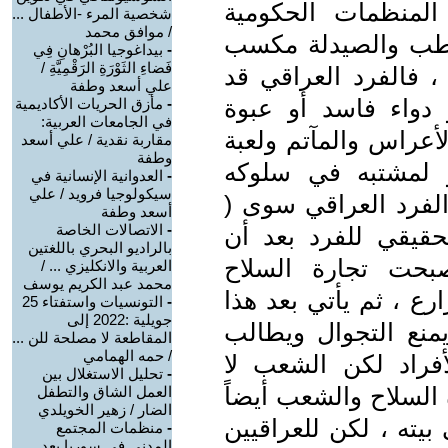
لمنظمات الحكومية
شخصية المرء -الأطفال ...
/ موافق محمد
طب والصيدلة مكسب
-
بيداغوجيا البُرْهانِ فِي
فَضاءِ الثَوْرَةِ الرَقْمِيَّةِ /
، فالفرد العراقي قد
علي أسعد وطفة
دواء فاسد أو عبوة
-
مأزق الحريات الأكاديمية
في الجامعات العربية:
أعراس والمآتم ولعبة
مقاربة نقدية / علي أسعد
وطفة
 لمشتبه في سلوكه
-
العدوانية الإنسانية في
سيكولوجيا فرويد / علي
الفرد العراقي سوى (
أسعد وطفة
-
الاتصالات الخاصة
قيقي للفرد بعد أن
بالراديو البحري باللغتين
صبحت تجارة السلاح
العربية والانكليزي ... /
محمد عبد الكريم يوسف
رع ، ثم يأتي بعد هذا
-
التونسيات واستفتاء 25
جويلية :2022 إلى
منع التجوال ويطالب
المقاطعة لا مصلحة للن ...
/ حمه الهمامي
لأفراد لكن الشعب لا
-
تحليل الاستغلال بين
 السلاح والشعب أيضاً
العمل الشاق والتطفل
الضار / زهير الخويلدي
بيته ، لكن للعراقيين
-
منظمات المجتمع
المدني في سوريا بعد