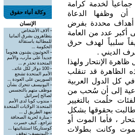
 جماعياً لخدمة كرامة
 أن وظفها الدعاة
وكالة أنباء حقوق
ح أهداف محددة بفرض
الإنسان
-
آلاف الأشخاص
 أكبر عدد من العامة
يتظاهرون بشرق ألمانيا
اً سلبياً لهدف حرق
للمطالبة باستقالة
الحكومة ...
رف الديني .
-
الحوثيون يشنون هجوماً
جديداً على مأرب، والأمم
ظاهرة الإنتحار ولهذا
المتحدة تحذر م ...
-
100 دولار لكل عائد..
ه الظاهرة قد تنقلب
الأمم المتحدة تشجع
 في كل الدول العربية
السوريين على العودة ...
-
اليونيسف تتحرك بشأن
اعية إلى أن سُحب من
موظف متهم بالتجسس
لصالح إسرائيل
ئات حلُمت بالتغيير
-
مندوب كوبا لدى الأمم
المتحدة: الولايات المتحدة
طالبت بحقوقها بشكل
تمهد الطريق ل ...
-
منارة لحرية الصحافة
ار ، فأما الموت أو
تتراجع.. كيف خسرت
لموت وكانت بطولات
كوستاريكا استثنائيتها ...
-
-اليونيسف- توقف