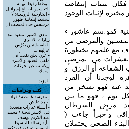
فكان شباب إنتفاضة
موظفا رفيعا بتهمة
التجسس لصالح إسرائيل
ر مخيرة لإثبات الوجود
-
الخارجية الروسية: لا
نستبعد إمكانية ظهور
مرشحين جدد لمنصب ال
ينية كمو،سم عاشوراء
...
-
نادي الأسير: تمديد منع
 المسنين والمرضى من
زيارات الأسرى
الفلسطينيين يكرّس
شرف مع علمهم بخطورة
عزلهم ...
-
عون يعلن تقدماً في
العشرات من المرضى
ملفي الحدود والأسرى
ويكشف عن تحركات
 الشفاعة أو الرزق أو
أمريك ...
رة لوجدنا أن الفرد
المزيد.....
يد عنه فهو يسخر من
كتب ودراسات
ل يوم ، فهو ما بين
-
مدرسة غامضة / فؤاد
أحمد عايش
حديد مرض السرطان
-
أسئلة خيارات متعددة
في الاستراتيجية / محمد
قي وأخيراً جاءت (
عبد الكريم يوسف
البناء الصحي يحتملان
-
أية رسالة للتنشيط
السوسيوثقافي في تكوين