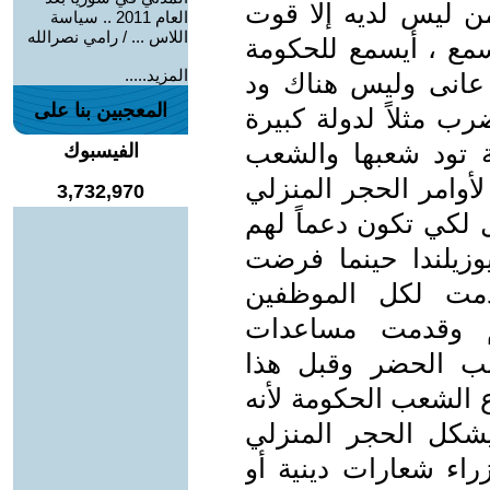
من ليس لديه إلا قوت
العام 2011 .. سياسة
اللاس ... / رامي نصرالله
سمع ، أيسمع للحكومة
المزيد.....
 عانى وليس هناك ود
المعجبين بنا على
ب مثلاً لدولة كبيرة
ة تود شعبها والشعب
الفيسبوك
 لأوامر الحجر المنزلي
3,732,970
لكي تكون دعماً لهم
زيلندا حينما فرضت
دمت لكل الموظفين
من رواتبهم وقدمت مساعدات
بب الحضر وقبل هذا
 الشعب الحكومة لأنه
 يشكل الحجر المنزلي
زراء شعارات دينية أو