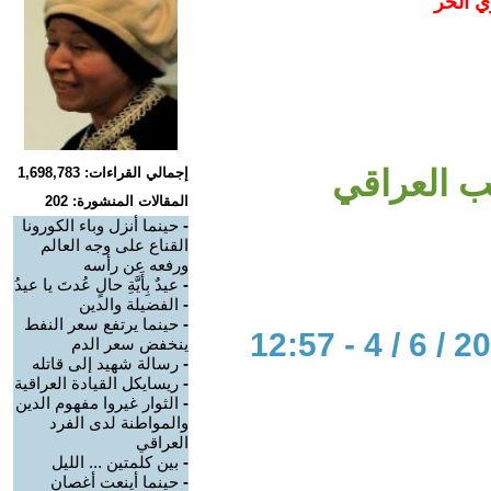
ي الحر
عب العراقي
إجمالي القراءات: 1,698,783
المقالات المنشورة: 202
-
حينما أنزل وباء الكورونا
القناع على وجه العالم
ورفعه عن رأسه
-
عيدٌ بِأَيَّةِ حالٍ عُدتَ يا عيدُ
-
الفضيلة والدين
-
حينما يرتفع سعر النفط
ينخفض سعر الدم
-
رسالة شهيد إلى قاتله
-
ريسايكل القيادة العراقية
-
الثوار غيروا مفهوم الدين
والمواطنة لدى الفرد
العراقي
-
بين كلمتين ... الليل
-
حينما أينعت أغصان