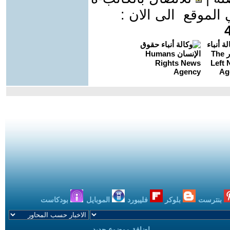
موقع الى الان :
بنترست
بلوكر
فليبورد
الموبايل
بودكاست
اضافة موضوع جديد