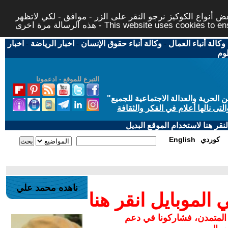
 أنواع الكوكيز نرجو النقر على الزر - موافق - لكي لاتظهر
This website uses cookies to ensure you ge
وكالة أنباء العمال
-
وكالة أنباء حقوق الإنسان
-
اخبار الرياضة
-
اخبار
لوم
التبرع للموقع - ادعمونا
حرية والعدالة الاجتماعية للجميع
"
تى نالها أعلام في الفكر والثقافة
قر هنا لاستخدام الموقع البديل
كوردي
English
ناهده محمد علي
لموبايل انقر هنا
 المتمدن، فشاركونا في دعم