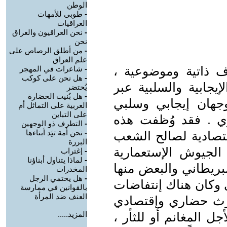
الوطن
-
طوبى للأمهات
العراقيات
-
نحن العراقيون والعراق
نحن
-
من أطلق الرصاص على
علم العراق
ذاتية وموضوعية ،
-
شاعرات في المهجر
-
هل نحن على كوكب
إيجابية والسلبية عبر
يُحتضر
-
هل بُنيت الحضارة
جهان إيجابي وسلبي
العربية على التماثل أم
على التباين
ري . فقد وُظفت هذه
-
التطرف ذو الوجهين
-
نحن أمة تئِد أبناءها
قتصادية لصالح الشعب
البررة
 الجيوش الإستعمارية
-
إغتراب
-
لماذا يتناول أبناؤنا
لبريطاني والبعض منها
المخدرات
-
هل يحتمي الرجل
 وكان هناك إنتفاضات
بالقوانين في ممارسة
العنف ضد المرأة
إرث حضاري وإقتصادي
 المغانم أو للثأر ،
المزيد.....