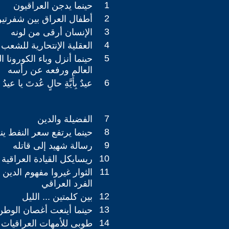
1
حينما يدجن العراقيون
2
أطفال العراق بين شفرتي
3
الإنسان أرقى من لونه
4
العقلية الإنتحارية للشعب
5
حينما أنزل وباء الكورونا 
العالم ورفعه عن رأسه
6
عيدٌ بِأَيَّةِ حالٍ عُدتَ يا عيدُ
7
الفضيلة والدين
8
حينما يرتفع سعر النفط 
9
رسالة شهيد إلى قاتله
10
ريسايكل القيادة العراقية
11
الثوار غيروا مفهوم الدين 
الفرد العراقي
12
بين كلمتين ... الليل
13
حينما أينعت أغصان الوطن
14
طوبى للأمهات العراقيات