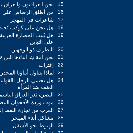
15
نحن العراقيون والعراق ن
16
من أطلق الرصاص على عل
17
شاعرات في المهجر
18
هل نحن على كوكب يُحت
19
هل بُنيت الحضارة العربية 
على التباين
20
التطرف ذو الوجهين
21
نحن أمة تئِد أبناءها البررة
22
إغتراب
23
لماذا يتناول أبناؤنا المخدر
24
هل يحتمي الرجل بالقوان
العنف ضد المرأة
25
البصرة ثغر العراق الباسم 
26
موت وردة الأقحوان البيض
27
العرب من تجارة النفط إل
28
مشاكل أبناء المهجر
29
الهبوط نحو الأسفل