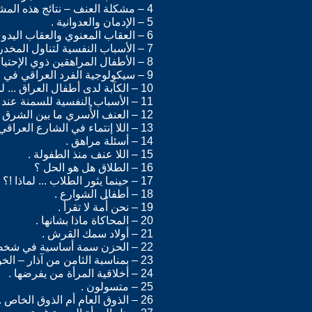
4 – مشكلة العنف – نتائج هذه المشكلة بالعالم .
5 – الإدمان والعدوانية .
6 – العقاب المعنوي والعقاب اليدوي .
7 – الأسباب النفسية لتناول المخدرات .
8 – الأطفال المراهقين ذوي الإحتياجات الخاصة – المعاقين .
9 – سيكولوجية الفرد العراقي في مراحل التغيير .
10 – الكآبة لدى أطفال العراق ... لماذا !؟
11 – الأسباب النفسية للسمنة عند النساء في البلدان العربية .
12 – العنف الأُسري ما بين الشرق والغرب .
13 – اللا إنتماء في الشارع العراقي .
14 – أسئلة مراهق .
15 – اللا عنف منذ الطفولة .
16 – الطلاق هل هو الحل ؟
17 – حينما يثور الطلاب ... لماذا !؟
18 – أطفال الشوارع .
19 – نحن أُمة لا تقرأ .
20 – المحاكاة ماذا بشانها .
21 – أولاد سمك القرش .
22 – الحزن سمة أساسية في شخصية الفرد العربي .
23 – بمناسبة الثامن من آذار – الخوف مرض أزلي لدى النساء في البلدان العربية .
24 – أخلاقية المرأة من يفرضها .
25 – متسولون .
26 – الذوق العام أم الذوق الخاص .