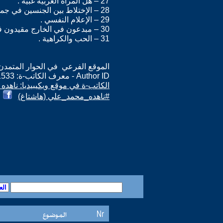
27 – هل المرأة العربية غبية .
28 – الإختلاط بين الجنسين في جميع المراحل التعليمية .
29 – الإعلام النفسي .
30 – مبدعون في الخارج مقيدون في الداخل .
31 – الحب والكراهية .
الموقع الفرعي في الحوار المتمدن: ps://www.ahewar.org/m.asp?i=1533
Author ID - معرف الكاتب-ة: 1533
الكاتب-ة في موقع ويكيبيديا: ناهد
#ناهده_محمد_علي (هاشتاغ)