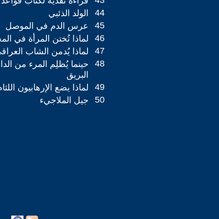
43
قراءة نقدية لكتاب قواعد 
44
الولد الذئبي
45
عرس الدم في الموصل
46
لماذا تُختن المرأة في ال
47
لماذا يُدمن الشاب العرا
48
حينما يُظلِم المرء من ا
البريق
49
لماذا يضع الإرهابيون اللثام
50
جيل الملاجيء