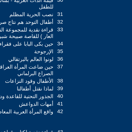
30
قيمة الذات العربية - بمناس
للطفل
31
نصب الحرية المظلم
32
أطفال التوحد هم نتاج صرا
33
قراءة نقدية للمجموعة ا
العار ) للقاصة صبيحة شبر
34
حين بكى البابا على فقراء
35
الإرجوحة
36
لونوا العالم بالبرتقالي
37
حين ضاعت المرأة العراق
الصراع البرلماني
38
الأطفال وقود النزاعات
39
لماذا نقتل أطفالنا
40
الجذور التحتية للقاعدة 
41
أمهات الدواعش
42
واقع المرأة العربية المعا