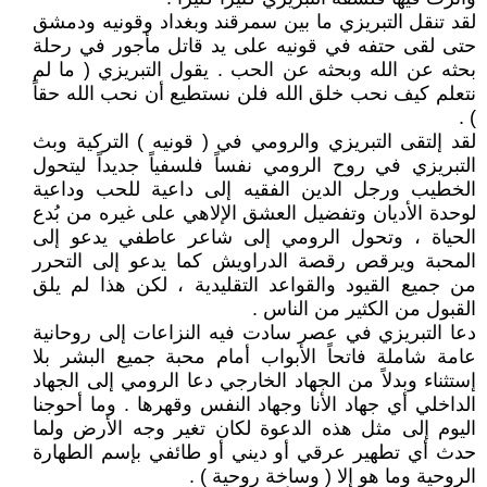
لقد تنقل التبريزي ما بين سمرقند وبغداد وقونيه ودمشق
حتى لقى حتفه في قونيه على يد قاتل مأجور في رحلة
بحثه عن الله وبحثه عن الحب . يقول التبريزي ( ما لم
نتعلم كيف نحب خلق الله فلن نستطيع أن نحب الله حقاً
) .
لقد إلتقى التبريزي والرومي في ( قونيه ) التركية وبث
التبريزي في روح الرومي نفساً فلسفياً جديداً ليتحول
الخطيب ورجل الدين الفقيه إلى داعية للحب وداعية
لوحدة الأديان وتفضيل العشق الإلاهي على غيره من بُدع
الحياة ، وتحول الرومي إلى شاعر عاطفي يدعو إلى
المحبة ويرقص رقصة الدراويش كما يدعو إلى التحرر
من جميع القيود والقواعد التقليدية ، لكن هذا لم يلق
القبول من الكثير من الناس .
دعا التبريزي في عصر سادت فيه النزاعات إلى روحانية
عامة شاملة فاتحاً الأبواب أمام محبة جميع البشر بلا
إستثناء وبدلاً من الجهاد الخارجي دعا الرومي إلى الجهاد
الداخلي أي جهاد الأنا وجهاد النفس وقهرها . وما أحوجنا
اليوم إلى مثل هذه الدعوة لكان تغير وجه الأرض ولما
حدث أي تطهير عرقي أو ديني أو طائفي بإسم الطهارة
الروحية وما هو إلا ( وساخة روحية ) .