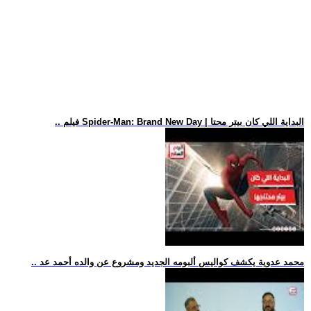
.. فيلم Spider-Man: Brand New Day | البداية اللي كان بيتر محتا
.. محمد عدوية يكشف كواليس ألبومه الجديد ومشروع عن والده أحمد عد