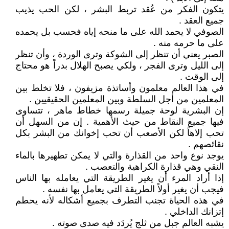
يتكون الفكر من عُقد تربط البشر ، لكن الحب يذيب
جميع العقد .
الصوفي لا يحمد الله على ما منحه إياه فحسب بل يحمده
على ما حرمه منه .
الصبر يعني أن تنظر إلى الشوكة وترى الوردة ، وأن تنظر
إلى الليل وترى الفجر ، ولكي يصبح الهلال بدراً هو محتاج
إلى الوقت .
في هذا العالم معلمون وأساتذة مزيفون ، فلا تخلط بين
المعلمين من أجل السلطة وبين المعلمين الحقيقيين .
إن البشرية لوحة جميلة رسمها خطاط ماهر ، تتساوى
فيها جميع النقاط من حيث الأهمية . إن من السهل أن
تحب إلاهاً لكن الأصعب أن تحب إخوانك من البشر بكل
نقائصهم .
يوجد نوع واحد من القذارة والتي لا يمكن تطهيرها بالماء
النقي وهي قذارة الكراهية والتعصب .
إذا أراد المرء أن يغير الطريقة التي يعامله بها الناس
فيجب أن يغير أولاً الطريقة التي يعامل بها نفسه .
في هذه الحياة تجنب التطرف بجميع أشكاله لأنه يحطم
إتزانك الداخلي .
يشبه العالم جبل من ثلج يُردَد فيه صدى صوته .