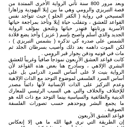
وبعد مرور 800 سنة تأتي الرواية الأخرى الممتدة من
قصة التبريزي والرومي وهي ما بين إيلا اليهودية وزاهارا
المسيحي في رواية ( الكفر الحلو ) حيث تتواجد نفس
القواعد للعشق ، وتنقلب حياة إيلا وتأخذ بمراجعة حياتها
الأسرية ورتابتها فتهدر حياتها وتلتحق بمؤلف الرواية
الجديد والذي أسلم وأصبح بإسم ( عزيز ) وأخذ يضع قلادة
الشمس على صدره كي تذكره ( بشمس التبريزي ) ،
لكن الموت داهمه بعد ذلك وأصيب بسرطان الجلد ثم
مات في قونيه ودفن بجوار قبر الرومي .
كانت قواعد العشق الأربعون نموذجاً صافياً وغريباً للعشق
البشري الإلاهي ، وسأدرج هنا بعض هذه القواعد لأن
الرواية بنيت لا على أساس السرد الدرامي بل على
أساس السرد الفلسفي لموضوع التوحد مع الذات الإلاهية
وعدم التركيز على الذات الإنسانية لأنها دائماً مصدر
للإختلاف والخلاف والتي هي السبب الرئيسي للمعارك
الدينية والطائفية والسياسية بينما التوحد مع ذات الله هو
ما يجمع البشر ويوحدهم حسب تصورات الفلسفة
الصوفية .
قواعد العشق الأربعون
إن الطريقة التي نرى فيها الله ما هي إلا إنعكاس