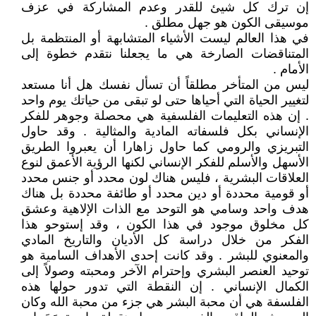
إن ترك كل شيئ للقدر وعدم المشاركة في عزف
موسيقى الكون هو جهل مطلق .
في هذا العالم ليست الأشياء المتشابهة أو المنتظمة بل
المتناقضات الصارخة هي ما يجعلنا نتقدم خطوة إلى
الأمام .
ليس من المتأخر مطلقاً أن تسأل نفسك هل أنا مستعد
لتغيير الحياة التي أحياها حتى لو تبقى من حياتك يوم واحد
. إن هذه التعليمات الفلسفية هي محصلة وجوهر للفكر
الإنساني بكل فلسفاته المادية والمثالية . وقد حاول
التبريزي والرومي كما حاول زاهارا أن يعبروا الطريق
الأسهل والأسلم للفكر الإنساني لكنها الرؤية الأعمق لنوع
العلاقات البشرية ، فليس هناك لون محدد أو جنس محدد
أو قومية محددة أو دين محدد أو طائفة محددة بل هناك
هدف واحد وسامي هو التوحد مع الذات الإلاهية وعشق
كل مخلوق موجود في هذا الكون ، وقد إستوحو هذا
الفكر من خلال دراسة كل الأديان والتاريخ المادي
والمعنوي للبشر . وقد كانت إحدى الأهداف السامية هو
توحيد العنصر البشري وإحترام الآخر ومحبته وصولاً إلى
الكمال الإنساني . إن النقطة التي تدور حولها هذه
الفلسفة هي أن محبة البشر هي جزء من محبة الله وكان