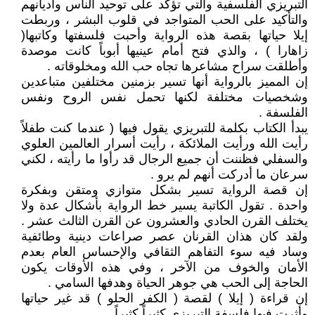
التبريزي الفلسفية والتي تؤكد على توحيد الناس وأديانهم
والتأكيد على الحب المتواجد في قلوب البشر ، وربطت
إيلا حياتها بقصة هذه الرواية وأحبت فلسفتها وكاتبها(
زاهارا ) ، والذي فتح أمام عينيها أبوباً كانت موصدة
وأطلقت سراح مشاعرها تجاه حب الله ومخلوقاته .
إن المميز بالرواية أنها تسير بزمنين مختلفين متباعدين
وشخصيات مختلفة لكنها تحمل نفس الروح ونفس
الفلسفة .
يبدأ الكتاب بكلمة للتبريزي يقول فيها ( عندما كنت طفلاً
رأيت الله ورأيت الملائكة ، رأيت أسرار العالمين العلوي
والسفلي فظننت أن جميع الرجال قد رأوا ما رأيته ، لكني
سرعان ما أدركت أنهم لم يرو .
إن قصة الرواية تسير بشكل متوازي ومتقن وبفكرة
واحدة . تقول الكاتبة يسير خط الرواية بأشكال عدة ولا
يختلف القرن الحادي والعشرون عن القرن الثالث عشر .
ولقد كان هذان القرنان عصر صراعات دينية وطائفية
وساد فيه سوء التفاهم الثقافي والإحساس العام بعدم
الأمان والخوف من الآخر ، وفي هذه الأوقات يكون
الحاجة إلى الحب هي جوهر الحياة وهدفها السامي .
إن قراءة ( إيلا ) لقصة ( الكفر الحلو ) قد غير حياتها
وأثرت فيها فلسفة التبريزي كثيراً كثيراً .