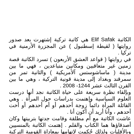
الكاتبة Elif Safak هي كاتبة تركية إشتهرت بعد صدور
روايتها ( لقيطة إسطنبول ) عن المجزرة الأرمنية في
تركيا .
في روايتها ( قواعد العشق الأربعون ) تسرد الكاتبة قصة
زمنين غير متعاقبين ومكانين متباعدين ، فهي ما بين
مدينة ( ماساشوستس آلأمريكية ) والثانية تمر من
سمرقند وبغداد إلى مدينة قونية التركية ، وهي ما بين
القرن الثالث عشر 1244- 2008 .
وبإلقاء نظرة سريعة على حياة الكاتبة نجد أنها درست
العلوم السياسية وإهتمت بدراسات حول المرأة . وهي
القائلة المرأة دائماً زوجة أحدهم أو أم أحدهم أو أخت
أحدهم ، وأنا أريد أن أكون أنا .
عاشت الكاتبة مع أم مطلقة وقامت جدتها بتربيتها وكان
أصدقاؤها هما الكتاب والقلم . إهتمت الكاتبة بالمنسيين
وبالأقليات ولذلك حُكمت لإتهامها بمعاداة القومية التركية