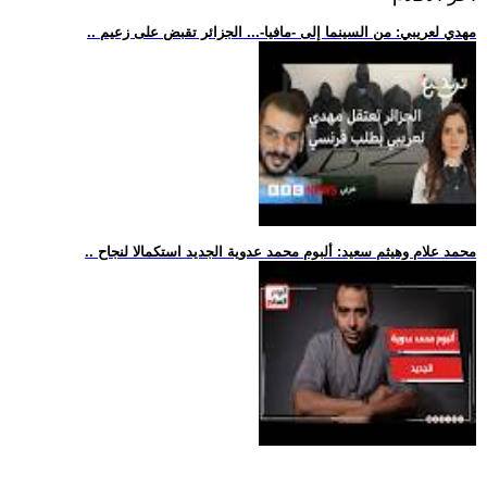
.. مهدي لعريبي: من السينما إلى -مافيا-... الجزائر تقبض على زعيم
.. محمد علام وهيثم سعيد: ألبوم محمد عدوية الجديد استكمالا لنجاح