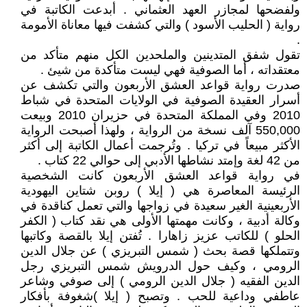
ولفضحها لمجازر العهد العثماني . أبدعت الكاتبة في
رواية ( الحليب الأسود ) والتي كشفت فيها معاناة الأمومة
.
تقول شفق المتدينين والملحدين الكل منهم متأكد من
معتقداته ، أما الصوفية فهي ليست متأكدة من شيئ .
صدرت رواية قواعد العشق الأربعون والتي تكشف عن
أسرار العقيدة الصوفية في الولايات المتحدة في شباط
2010 وفي المملكة المتحدة في حزيران 2010 وبيعت
550,000 آلف نسخة من الرواية ، ولهذا أصبحت الرواية
الأكثر مبيعاً في تركيا . وتُرجمت أعمال الكاتبة إلى أكثر
من 42 لغة وإمتد نشاطها الأدبي إلى حوالي 22 كتاب .
في رواية قواعد العشق الأربعون كانت الشخصية
الرئيسة المعاصرة هي ( إيلا ) روبن شتاين اليهودية
الأربعينية الغير سعيدة في زواجها والتي تعمل كناقدة في
وكالة أدبية ، وكانت مهمتها الأولى هي نقد كتاب ( الكفر
الحلو ) للكاتب عزيز زاهارا . تُفتن إيلا بالقصة وكاتبها
وتتملكها قصة بحث ( شمس التبريزي ) عن جلال الدين
الرومي ، وكيف حول الدرويش شمس التبريزي رجل
الدين الفقيه ( جلال الدين الرومي ) إلى صوفي وشاعر
عاطفي وداعية للحب . وتصبح ( إيلا )شغوفة بأفكار