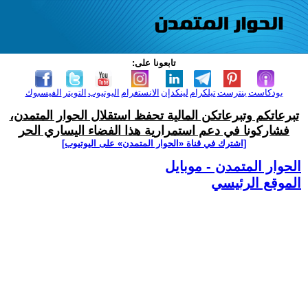
تابعونا على:
بودكاست
بنترست
تيلكرام
لينكدإن
الانستغرام
اليوتيوب
التويتر
الفيسبوك
تبرعاتكم وتبرعاتكن المالية تحفظ استقلال الحوار المتمدن،
فشاركونا في دعم استمرارية هذا الفضاء اليساري الحر
[اشترك في قناة ‫«الحوار المتمدن» على اليوتيوب]
الحوار المتمدن - موبايل
الموقع الرئيسي