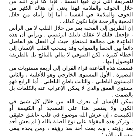
للطريقة التي نرى فيها أنفسنا . فإذا كنا نرى الله من
خلال الخوف والملامة فهذا يعنى أن هناك الكثير من
الخوف والملامة في أنفسنا ، أما إذا رأيناه من خلال
المحبة والرحمة فإننا نكون كذلك .
إن الطريق إلى المحبة يمر من خلال القلب لا من الرأس
، فإجعل قلبك لا عقلك دليلك الرئيسي . وبرأيي أن هذه
القاعدة هي مخالفة للمنطق حيث أن العقل هو الفاصل
دائماً بين الخطأ والصواب وقد يسحب القلب الإنسان إلى
أخطاء كثيرة ، لكن الصوفي لا يبالي بالنتائج بل بالطريقة
للوصول إليها .
قسمت هذه القاعدة قراء القرآن إلى أربعة مستويات من
البصيرة . الأول المستوى الخارجي وهو للأغلبية ، والثاني
المستوى الباطني ، والثالث باطن الباطني ، أما الرابع فهو
مستوى العمق والذي لا يمكن الإعراب عنه بالكلمات بل
بالصمت .
يمكن للإنسان أن يعرف الله من خلال كل شيئ في
الكون ولا يقتصر هذا على المسجد أو الكنيسة أو
الكنيست ، إن عرش الله موضوع في قلب عاشق حقيقي
، وتركز هذه المقولة على نوع الصلة بالله ( لم يعش أحد
بعد رؤيته ، ولم يمت أحد بعد رؤيته ، ومن يجده يبقى
معه إلى الأبد ) .