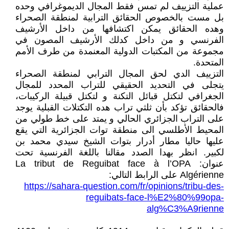
عملية التزييف لم تمس فقط المجال الديموغرافي وحده
بل مست بالخصوص الحقائق الترابية لمنطقة الصحراء
وهده الحقائق يمكن اكتشافها من داخل الأرشيف
الفرنسي و من داخل كدلك الأرشيف المصون في
مجموعة من المكتبات الدولية المعنمدة من طرف الأمم
المتحدة.
التزييف الدي لحق المجال الترابي لمنطقة الصحراء
يتجلى في التحديد الحقيقي للتراب المحدد للمجال
الجغرافي لتكتل قبائل التكنة و لتكتل قبيلة الركيبات،
فالحقائق تؤكد بأن ثلثي تراب هده التكتلات القبلية يوجد
على التراب الجزائري الحالي و يمتد على خط طولي من
المحيط الأطلسي الى منطقة توات الجزائرية التي يقع
عليها حاليا مطار أدرار بتوات الشيخ سيدي محمد بن
لكبير. انظر بهدا الصدد مقالنا باللغة الفرنسية تحت
عنوان: La tribut de Reguibat face à l’OPA
Algérienne على الرابط التالي:
https://sahara-question.com/fr/opinions/tribu-des-
reguibats-face-l%E2%80%99opa-
alg%C3%A9rienne