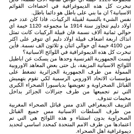
تبخرت كل هذه الديموغرافية في احصاءات القوائم
الاسبانية؟ ان ما بني على باطل هو دائما باطل.
نفس الشيء بالنسبة لقبيلة الركيبات، فاذا كان عدد خيم
اولاد دليم تتجاوز سنة 1914 ما مجموعه 1120 خيمة اي
حوالي ثمانية ألاف نسمة فان قبيلة الركيبات كانت تمثل
انذاك اربعة اضعاف قبيلة اولاد دليم اي تتوفر على اكثر
من 4100 خيمة أي حوالي اثنان و ثلاثون الف نسمة. فأين
تبخرت كل هذه الديموغرافية في اللوائح الاسبانية؟
ليست الجمهورية الفرنسية وحدها من يسكت عن اباطيل
اللوائح الاسبانية المزيفة، بل حتى بعض المعاهد الاوروبية
الممولة من طرف الجمهورية الجزائرية تضغط على
مؤسسات الاتحاد الاوروبي الرسمية لكي تقوم بتهميش
القبائل الصحراوية و تعويضها بدياسبورا الصحراء الكبرى
التي تم تجميعها من طرف جنرالات الجزائر بداخل
مخيمات تندوف.
التزييف الديمغرافي الذي مس قبائل الصحراء المغربية
من طرف السلطات الاسبانية مس جميع القبائل
الصحراوية بدون استثناء و هذه اللوائح هي التي تم
اعتمادها من طرف الامم المتحدة كمحدد اساسي لتحديد
ديموغرافية اهل الصحراء.