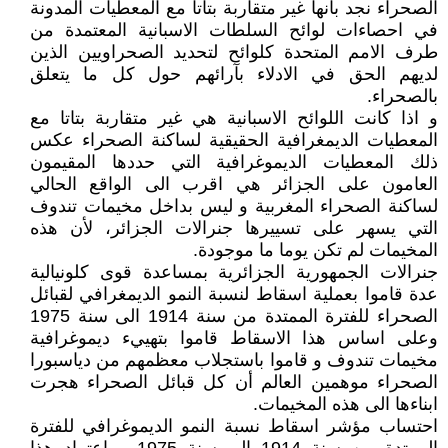
الصحراء نجد بأنها غير متقاربة بتاتا مع المعطيات المدونة
في احصاءات لوائح السلطات الاسبانية المعتمدة من
طرف الامم المتحدة كلوائح لتحديد الصحراويين الذين
لديهم الحق في الادلاء بآرائهم حول كل ما يتعلق
بالصحراء.
و اذا كانت اللوائح الاسبانية هي غير متقاربة بتاتا مع
المعطيات الديمغرافية الحقيقية لساكنة الصحراء عكس
ذلك المعطيات الديموغرافية التي حددها المقيمون
العامون على الجزائر هي اقرب الى الواقع الحالي
لساكنة الصحراء المغربية و ليس بداخل مخيمات تندوف
التي يسهر على تسييرها جنرالات الجزائر، لأن هذه
المخيمات لم تكن يوما ما موجودة.
جنرالات الجمهورية الجزائرية بمساعدة قوى كلونيالية
عدة قاموا بعملية اسقاط لنسبة النمو الديمغرافي لقبائل
الصحراء للفترة الممتدة من سنة 1914 الى سنة 1975
وعلى اساس هذا الاسقاط قاموا بتهييء ديموغرافية
مخيمات تندوف و قاموا باستجلاب معظمهم من دياسبورا
الصحراء موهمين العالم أن كل قبائل الصحراء هجرت
ابناءها الى هذه المخيمات.
احتساب مؤشر اسقاط نسبة النمو الديموغرافي للفترة