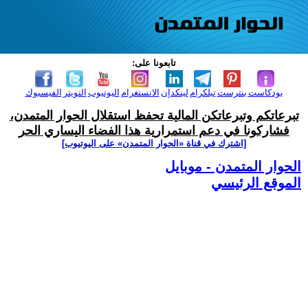
تابعونا على:
بودكاست
بنترست
تيلكرام
لينكدإن
الانستغرام
اليوتيوب
التويتر
الفيسبوك
تبرعاتكم وتبرعاتكن المالية تحفظ استقلال الحوار المتمدن،
فشاركونا في دعم استمرارية هذا الفضاء اليساري الحر
[اشترك في قناة ‫«الحوار المتمدن» على اليوتيوب]
الحوار المتمدن - موبايل
الموقع الرئيسي