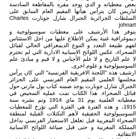
بعض معطياته و الدي يوجد مقره بالمقاطعة السادسة
لباريس كان يترأس هيأتها المقيم العام السابق على
السلطات الجزائرية الجنرال شارل جونارت Charles
johnart
يتوفر هدا الأرشيف على معطيات سوسيولوجية و
ديموغرافية غنية يمكن الاطلاع عليها من اجل الاستئناس
لفهم طبيعة التعدد و التنوع الديمغرافي الحالي لقبائل
الصحراء، عكس اللوائح الاسبانية الادارية التي لم تحترم
لا علم التاريخ و لا علم الأجناس و لا قيم و مبادئ علم
السوسيولوجية و علوم اخرى.
ارشيف هذه "اللجنة الافريقية الفرنسية" التي كان يرأس
مجلسها العلمي المقيم العام الفرنسي على الجزائر
الجنرال شارل جونارت يوجد ضمنه كتاب بول مارتي حول
قبائل الصحراء. هذا الكتاب تمت عملية التمحيص في
معطياته العلمية يوم 31 ماي 1914 وتم نشره سنة
1915، و هذه الفترة هي الفترة التي تؤرخ للمعطيات
السوسيولوجية الحقيقية لأهم التكتلات القبلية لمنطقة
الصحراء المغربية قبل تغلغل الاستعمار الفرنسي بداخل
المملكة المغربية و حتى قبل صياغة اللوائح الاسبانية
الانتقائية.