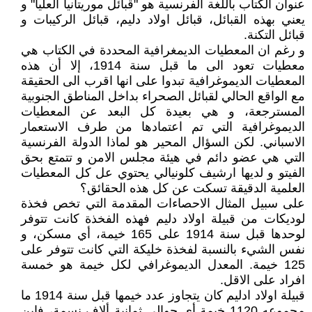
عنوان الكتاب باللغة الفرنسية هو "قبائل موريتانيا العليا" و
يعني بهذه القبائل، قبائل اولاد دليم، قبائل الركيبات و
قبائل التكنة.
و رغم ان المعطيات الديمغرافية المحددة في الكتاب هي
معطيات تعود الى ما قبل سنة 1914، إلا أن هذه
المعطيات الديموغرافية تبدوا على انها اقرب الى الحقيقة
مع الواقع الحالي لقبائل الصحراء بداخل المناطق الجنوبية
المسترجعة، و هي بعيدة كل البعد عن المعطيات
الديموغرافية التي تم اعتمادها من طرف الاستعمار
الاسباني. لكن السؤال المحير هو لماذا الدولة الفرنسية
التي هي عضو دائم في هيئة مجلس الامن و تتمتع بحق
الفيتو و لديها ارشيف كلونيالي يحتوي عل كل المعطيات
العلمية الدقيقة تسكت عن كل هذه الحقائق؟
على سبيل المثال الاحصاءات المقدمة التي تخص فخذة
لوديكات من قبيلة اولاد دليم فهذه الفخذة كانت تتوفر
لوحدها قبل سنة 1914 على 165 خيمة، أي مسكن، و
نفس الشيء بالنسبة لفخذة خليكة التي كانت تتوفر على
125 خيمة. المعدل الديموغرافي لكل خيمة هو خمسة
افراد على الاقل.
قبيلة اولاد ادليم كان يتجاوز عدد خيمها قبل سنة 1914 ما
مجموعه 1120 خيمة أي حوالي ثمانية ألاف نسمة، فاين