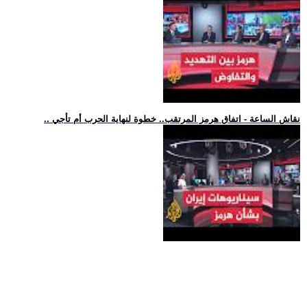
.. نقاش الساعة - اتفاق هرمز المرتقب.. خطوة لنهاية الحرب أم تأجي