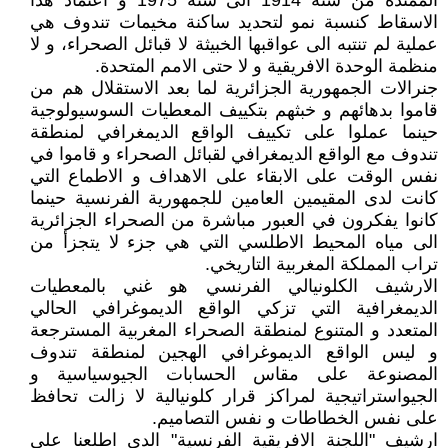
الممتدة من سنة 1914 الى سنة 1975 و اعتماد هذا
الاسقاط كنسبة نمو لتحديد ساكنة مخيمات تندوف هي
عملية لم تنتبه الى عواقبها الخبيثة لا قبائل الصحراء، و لا
منظمة الوحدة الافريقية و لا حتى الامم المتحدة.
جنرالات الجمهورية الجزائرية لما بعد الاستقلال هم من
قاموا بدهائهم و خبثهم بتكييف المعطيات السوسيولوجية
حينما عملوا على تكييف الواقع الديمغرافي لمنطقة
تندوف مع الواقع الديمغرافي لقبائل الصحراء و قاموا في
نفس الوقت على الابقاء على الاهداف و الاطماع التي
كانت لدى المقيمين العامين للجمهورية الفرنسية حينما
كانوا يفكرون في العبور مباشرة من الصحراء الجزائرية
الى مياه المحيط الاطلسي التي هي جزء لا يتجزأ من
تراب المملكة المغربية التاريخي.
الارشيف الكلونيالي الفرنسي هو غني بالمعطيات
الديمغرافية التي تزكي الواقع الديموغرافي الحالي
المتعدد و المتنوع لمنطقة الصحراء المغربية المسترجعة
و ليس الواقع الديموغرافي الهجين لمنطقة تندوف
المصنوعة على مقاس الحسابات الجيوسياسية و
الجيواستراتيجية لمراكز قرار كلونيالية لا زالت تحافظ
على نفس الخطاطات و نفس التصاميم.
ارشيف "اللجنة الافريقية الفرنسية" الدي اطلعنا على