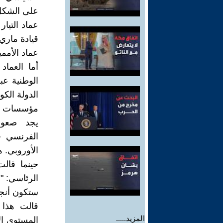
على الشكل 
عماد التيار
قيادة ماري 
عماد الأمم
أما العماد
الوطنية عبر
الدولة الكو
مؤسسات الا
يجد صعوب
الفرنسي خ
الأوروبي. 
حينما قالت
الرئاسي: "ع
ستكون أنجي
قالت هذا 
المزيد.....
المستوى ال