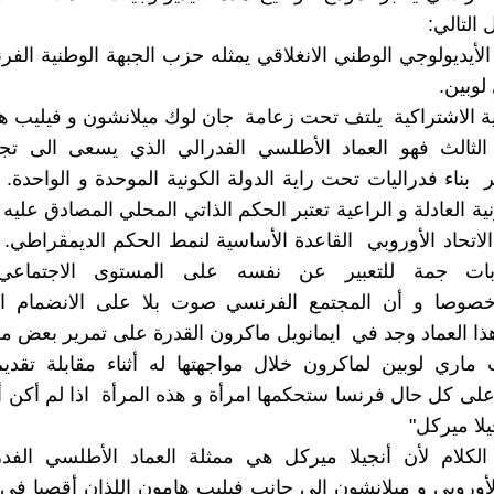
التالي:
 الأيديولوجي الوطني الانغلاقي يمثله حزب الجبهة الوطنية الف
لوبين.
ية الاشتراكية يلتف تحت زعامة جان لوك ميلانشون و فيليب ه
 الثالث فهو العماد الأطلسي الفدرالي الذي يسعى الى تجا
 بناء فدراليات تحت راية الدولة الكونية الموحدة و الواحدة. 
نية العادلة و الراعية تعتبر الحكم الذاتي المحلي المصادق عل
تحاد الأوروبي القاعدة الأساسية لنمط الحكم الديمقراطي. ه
ات جمة للتعبير عن نفسه على المستوى الاجتماعي
صوصا و أن المجتمع الفرنسي صوت بلا على الانضمام الى
هذا العماد وجد في ايمانويل ماكرون القدرة على تمرير بعض من
 ماري لوبين لماكرون خلال مواجهتها له أثناء مقابلة تقديم
لى كل حال فرنسا ستحكمها امرأة و هذه المرأة اذا لم أكن أنا 
لا ميركل"
الكلام لأن أنجيلا ميركل هي ممثلة العماد الأطلسي الفد
أوروبي و ميلانشون الى جانب فيليب هامون اللذان أقصيا في ا