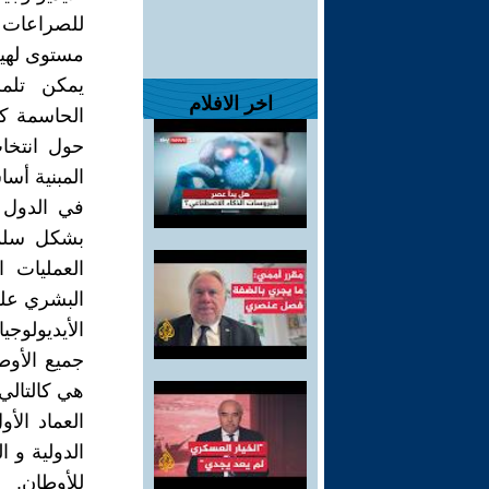
للصراعات 
مستوى لهيب
يمكن تلم
اخر الافلام
الحاسمة ك
حول انتخا
المبنية أسا
في الدول 
بشكل سلمي
العمليات ا
البشري عل
الأيديولو
جميع الأو
هي كالتالي:
العماد الأ
الدولية و 
للأوطان.