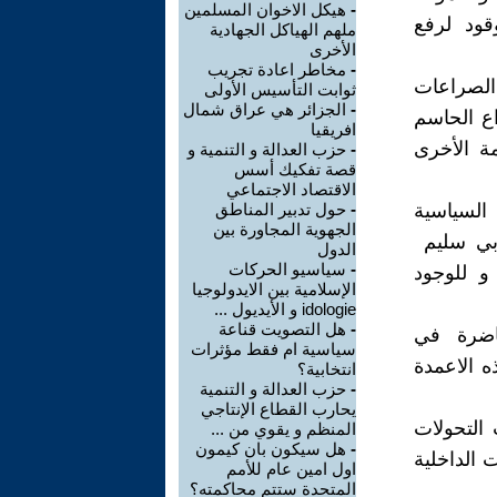
-
هيكل الاخوان المسلمين
قود لرفع
ملهم الهياكل الجهادية
الأخرى
-
مخاطر اعادة تجريب
لصراعات
ثوابت التأسيس الأولى
-
الجزائر هي عراق شمال
ع الحاسم
افريقيا
ة الأخرى
-
حزب العدالة و التنمية و
قصة تفكيك أسس
الاقتصاد الاجتماعي
السياسية
-
حول تدبير المناطق
الجهوية المجاورة بين
ابي سليم
الدول
-
سياسيو الحركات
 و للوجود
الإسلامية بين الايدولوجيا
idologie و الأيديول ...
-
هل التصويت قناعة
حاضرة في
سياسية ام فقط مؤثرات
 الاعمدة
انتخابية؟
-
حزب العدالة و التنمية
يحارب القطاع الإنتاجي
 التحولات
المنظم و يقوي من ...
-
هل سيكون بان كيمون
 الداخلية
اول امين عام للأمم
المتحدة ستتم محاكمته؟