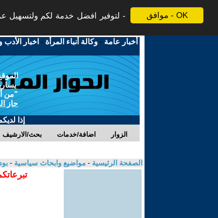
موافق - OK
لتوفير افضل خدمة لكم ولتسهيل عملي
أخبار عامة
-
وكالة أنباء المرأة
-
اخبار الأدب و
الموقع
يسارية
"من أج
حاز ال
إذا لديك
الزوار
اضافة/خدمات
بحث/الارشيف
الصفحة الرئيسية
-
مواضيع وابحاث سياسية
-
بو
تبرعاتكم