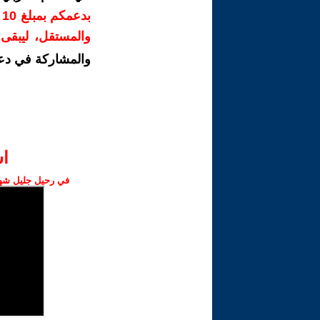
ب
والمستقل، ليبقى ص
والمشاركة في دع
ا‫
في رحيل جليل شهبا