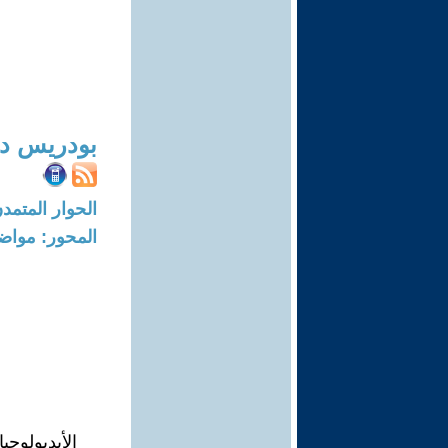
بودريس د
الحوار المتمدن-العدد: 5512 - 7
المحور: مواض
الأيديولوج