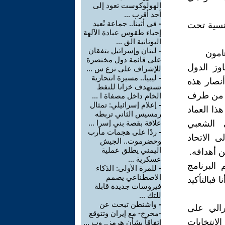
الهولوكوست تعود إلى
أحد أقرب ...
-
في أثينا.. جماعة تُعيد
رنسية تحت
إحياء طقوس عبادة الآلهة
اليونانية الق ...
-
لبنان وإسرائيل يتفقان
امون
على قائمة دول مختصرة
وز الدول
للإشراف على نزع س ...
-
ليبيا.. مسيرة انتحارية
أنصار هذه
تستهدف خزانا للنفط
يه من طرف
الخام داخل مصفاة ا ...
-
إعلام إسرائيلي: تمثال
ذا العماد
رمسيس الثاني تربطه
 الشعبي
علاقة بقصة بني إسرا ...
-
ردًا على هجمات مأرب
 الاتحاد
وحضرموت.. الجيش
اليمني يطلق عملية
 أهدافه.
عسكرية ...
 البرنامج
-
للمرة الأولى: الذكاء
الاصطناعي يصمم
فبالتأكيد
فيروسات جديدة قابلة
للتك ...
-
واشنطن تبحث عن
رالي على
-مخرج- مع إيران وتتوقع
لانتخابات
اتفاقاً بشأن هرمز.. وب ...