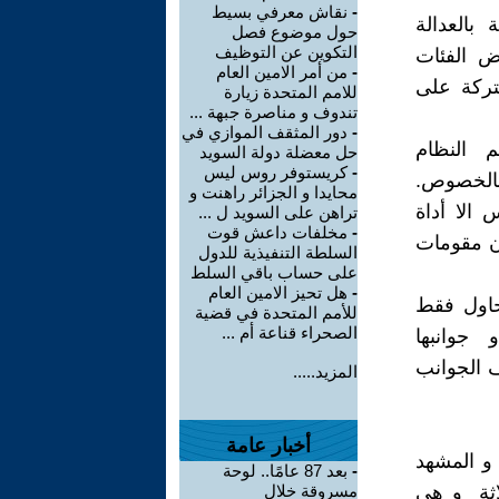
-
نقاش معرفي بسيط
 بالعدالة
حول موضوع فصل
التكوين عن التوظيف
ض الفئات
-
من أمر الامين العام
شتركة على
للامم المتحدة زيارة
تندوف و مناصرة جبهة ...
-
دور المثقف الموازي في
م النظام
حل معضلة دولة السويد
-
كريستوفر روس ليس
بالخصوص.
محايدا و الجزائر راهنت و
 الا أداة
تراهن على السويد ل ...
-
مخلفات داعش قوت
ون مقومات
السلطة التنفيذية للدول
على حساب باقي السلط
-
هل تحيز الامين العام
حاول فقط
للأمم المتحدة في قضية
الصحراء قناعة أم ...
 جوانبها
ف الجوانب
المزيد.....
أخبار عامة
و المشهد
-
بعد 87 عامًا.. لوحة
لاثة و هي
مسروقة خلال