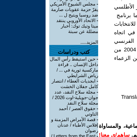
-
مجلس الشيوخ الأمريكي
ر الأطلسي
يقرّ حزمة عقوبات صارمة
ما برنامج
ضد روسيا ويتيح ل ...
-
الاتحاد الأوروبي ينتقد
لانتخابات
ميتا وتيك توك: أخبار
مضللة عن سبتة
 في اتجاه
 الفرنسي
المزيد.....
الحالي فرانسوا هولاند هو أطلسي التوجه و سبق أن تم اختياره سنة 2004 من
كتب ودراسات
يكية المعروفة FAF كواحد من الزعماء
-
حين استيقظ رأس المال
داخل الإنسان .. قراءة
ماركسية ثورية في ... /
رياض الشرايطي
-
ابجديات العطاء / انتصار
كامل جفلان الخشت
-
مجلة سلاح النقد، عدد
Transl
جوان-جويلية-اوت 2026 /
مجلة سلاح النقد
-
حقوق العصر / أحمد
التاوتي
-
قصة الأمراض المزمنة و
إفلاس الأطباء / عدنان
اعية، والمساواة
رضوان
م.
ساهم/ي معنا!
Letters from the East /
-