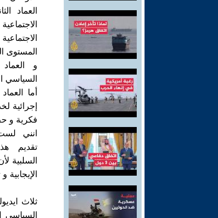
العماد الث
الاجتماعي
الاجتماعية
المستوى ال
و العماد 
السياسي ال
أما العماد
إجرائية لخ
فكرية و حض
انني لست ه
تقديم هذه
السلبية لأ
الإيجابية و
ثلاث ايديو
السياسي ال