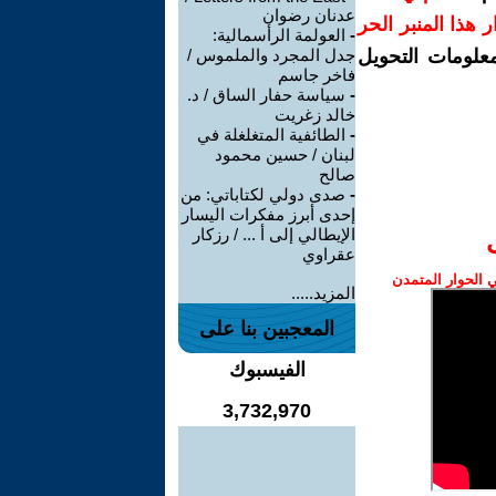
عدنان رضوان
رار هذا المنبر الحر
-
العولمة الرأسمالية:
معلومات التحويل
جدل المجرد والملموس /
فاخر جاسم
-
سياسة حفار الساق / د.
خالد زغريت
-
الطائفية المتغلغلة في
لبنان / حسين محمود
صالح
-
صدى دولي لكتاباتي: من
إحدى أبرز مفكرات اليسار
الإيطالي إلى أ ... / رزكار
عقراوي
الحوار المتمدن
المزيد.....
المعجبين بنا على
الفيسبوك
3,732,970