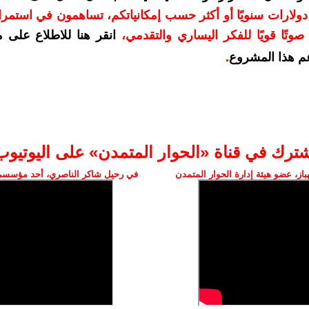
دعمكم بمبلغ 10 دولارات سنويًا أو أكثر حسب إمكانياتكم، تساهمون في استم
وتًا قويًا للفكر اليساري والتقدمي
،
انقر هنا للاطلاع على 
م هذا المشروع
.
شترك في قناة «الحوار المتمدن» على اليوتيوب
ز، عضو هيئة إدارة الحوار المتمدن
في رحيل شاكر الناصري، أحد مؤسسي 