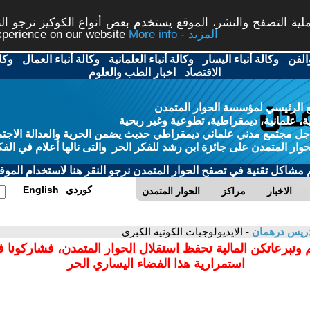
ة التصفح والنشر، الموقع يستخدم بعض أنواع الكوكيز نرجو النق
More info - المزيد
experience on our website
الفن
-
وكالة أنباء اليسار
-
وكالة أنباء العلمانية
-
وكالة أنباء العمال
-
وكا
الاقتصاد
-
اخبار الطب والعلوم
 الرئيسي لمؤسسة الحوار المتمدن
، علمانية، ديمقراطية، تطوعية وغير ربحية
ل مجتمع مدني علماني ديمقراطي حديث يضمن الحرية والعدالة الاجتم
حوار المتمدن على جائزة ابن رشد للفكر الحر والتى نالها أعلام في الفك
م مشاكل تقنية في تصفح الحوار المتمدن نرجو النقر هنا لاستخدام الموقع
كوردي
English
الاخبار
مراكز
الحوار المتمدن
دريس درهمان
- الايديولوجيات الكونية الكبرى
 وتبرعاتكن المالية تحفظ استقلال الحوار المتمدن، فشاركونا 
استمرارية هذا الفضاء اليساري الحر