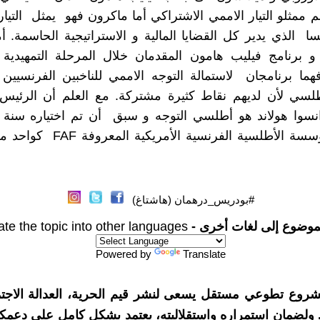
هم ممثلو التيار الاممي الاشتراكي أما ماكرون فهو يمثل التيا
ا الذي يدير كل القضايا المالية و الاستراتيجية الحاسمة. أ
 برنامج فيليب هامون المقدمان خلال المرحلة التمهيدية ل
هما برنامجان لاستمالة التوجه الاممي للناخبين الفرنسيين
أطلسي لأن لديهم نقاط كثيرة مشتركة. مع العلم أن الرئيس
طرف المؤسسة الأطلسية الفرنسية الأمر
#بودريس_درهمان (هاشتاغ)
موضوع إلى لغات أخرى -
ate the topic into other languages
Powered by
Translate
شروع تطوعي مستقل يسعى لنشر قيم الحرية، العدالة الاجتم
. ولضمان استمراره واستقلاليته، يعتمد بشكل كامل على دعمك