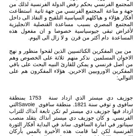
المجتمع الفرنسي بحكم رفض الدولة الفرنسية لذلك من
جهة و مناعة المجتمع الفرنسي من جهة ثانية استطاعت
أفكار هؤلاء و هياكلهم السياسية التلقيح و النفاذ الى داخل
المجتمع المصري بسبب مساعدة القنصلية الانجليزية
لأغراض تبقى جيوسياسية خصوصا و ان مفعول هذه
المساعدة دام أكثر من قرن و لا زال الى اليوم.
من بين المفكرين الكنائسيين الذين لقحوا منظور و نهج
الاخوان المسلمين نذكر منهم ثلاثة على الخصوص وهم
من أصل فرنسي و يمكن للقارئ النبيه البحث على باقي
المفكرين الاوروبيين الاخرين. هؤلاء المفكرون هم على
التوالي:
جوزيف دي ميستر الذي ازداد سنة 1753 بمنطقة
سافوى و توفي سنة 1821. منطقة سافوى Savoieالتي
ازداد فيها جوزيف دي ميستر لم تكن تابعة آنذاك للتراب
الفرنسي. و كان جوزيف دي ميستر آنذاك يتقلد منصب
سيناتور في امارة السافوى. ساند في البداية أفكار الثورة
الفرنسية لكن لما قامت هذه الأخيرة بالمس بأركان