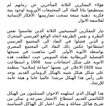
هؤلاء المفكرين الثلاثة المتأخرين عن زمانهم لم
يستطيعوا بتاتا النفاذ الى المجتمعات الأوروبية لوجود بنية
فكرية ذهنية منيعة نسجت تضاريسها الأفكار الإنسانية
لفلاسفة الانوار.
تيار المفكرين المسيحيين الثلاثة الذين تقاسموا نفس
النظرة و نفس الطريقة اتجاه الواقع الفرنسي المتحرك
و الذين فشلوا في النفاذ الى المجتمع الفرنسي
استطاعوا عكس ذلك النفاذ الى المجتمع المصري
بواسطة الأنوية الأولى التي ساهمت في نسيجها
القنصلية البريطانية بقناة السويس حيث انطلقت هذه
الانوية على شكل احتجاجات سنة 1906 و استطاعت
سنة 1928 الاعلان عن نفسها "جماعة إسلامية" منظمة
على شكل هيكل شبيه بالهيكل الروماني القديم. يوجد
على رأس هذا الهيكل مرشدا عالميا عاما و هيئة عامة
للإرشاد.
هذا الهيكل الذي استلهمه الاخوان المسلمون من الهيكل
الكنائسي القديم، استطاع الانتشار بسرعة و تمكن من
تفريخ هياكل مماثلة و يمكن اعتبار كل الهياكل السياسية