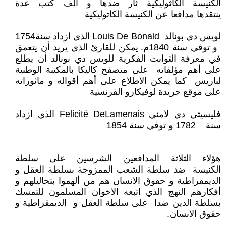
الكنيسة الكاثوليكية ثار ضدها و الف كتب عدة
ينتقدها مدافعا عن الكنيسة الكاتوليكية
لويس دي بونالد Louis De Bonald الذي ازداد سنة1754
و توفي سنة 1840م. يمكن للقارئ الذي يريد أن يتعمق
في معرفة الثوابت الفكرية للويس دي بونالد أن يطلع
على أهم مؤلفاته على متصفح كاليكا بالمكتبة الوطنية
لباريس كما يمكن الاطلاع على أهم أقواله و ماثوراته
على موقع جريدة لوفيكارو الفرنسية
فليسيتي دي لامني Felicité DeLamenais الذي ازداد
سنة 1782 و توفي سنة 1854
هؤلاء الثلاثة المدافعين الشرسين على سلطة
الكنيسة ضد سلطة الشعب الممزوجة بسلطة العقل و
الديمقراطية و حقوق الانسان هم من ألهموا بتحاليلهم و
أفكارهم النهج الذي اتبعه الاخوان المسلمون للتمسك
بسلطة الدين ضدا على سلطة العقل و الديمقراطية و
حقوق الانسان.