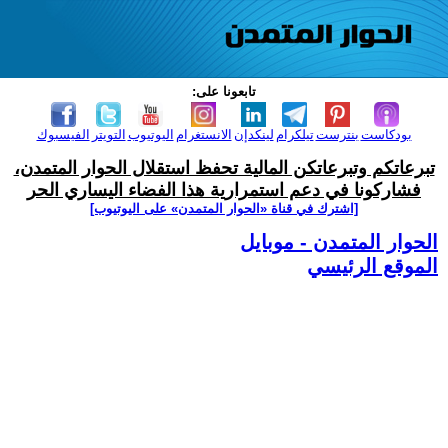
تابعونا على:
بودكاست
بنترست
تيلكرام
لينكدإن
الانستغرام
اليوتيوب
التويتر
الفيسبوك
تبرعاتكم وتبرعاتكن المالية تحفظ استقلال الحوار المتمدن،
فشاركونا في دعم استمرارية هذا الفضاء اليساري الحر
[اشترك في قناة ‫«الحوار المتمدن» على اليوتيوب]
الحوار المتمدن - موبايل
الموقع الرئيسي