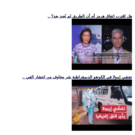
.. هل اقترب اتفاق هرمز أم أن الطريق لم يُعبد بعد؟
.. تفشي إيبولا في الكونغو الديمقراطية يثير مخاوف من انتشار الفي