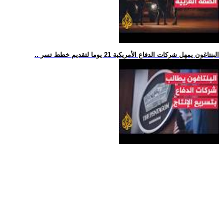
.. البنتاغون يمهل شركات الدفاع الأمريكية 21 يوما لتقديم خطط تسر