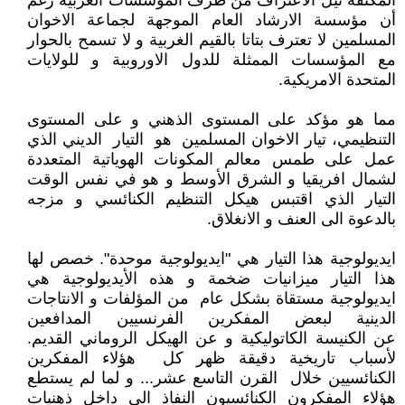
المكثفة نيل الاعتراف من طرف المؤسسات الغربية رغم
أن مؤسسة الارشاد العام الموجهة لجماعة الاخوان
المسلمين لا تعترف بتاتا بالقيم الغربية و لا تسمح بالحوار
مع المؤسسات الممثلة للدول الاوروبية و للولايات
المتحدة الامريكية.
مما هو مؤكد على المستوى الذهني و على المستوى
التنظيمي، تيار الاخوان المسلمين هو التيار الديني الذي
عمل على طمس معالم المكونات الهوياتية المتعددة
لشمال افريقيا و الشرق الأوسط و هو في نفس الوقت
التيار الذي اقتبس هيكل التنظيم الكنائسي و مزجه
بالدعوة الى العنف و الانغلاق.
ايديولوجية هذا التيار هي "ايديولوجية موحدة". خصص لها
هذا التيار ميزانيات ضخمة و هذه الأيديولوجية هي
ايديولوجية مستقاة بشكل عام من المؤلفات و الانتاجات
الدينية لبعض المفكرين الفرنسيين المدافعين
عن الكنيسة الكاتوليكية و عن الهيكل الروماني القديم.
لأسباب تاريخية دقيقة ظهر كل هؤلاء المفكرين
الكنائسيين خلال القرن التاسع عشر... و لما لم يستطع
هؤلاء المفكرون الكنائسيون النفاذ الى داخل ذهنيات