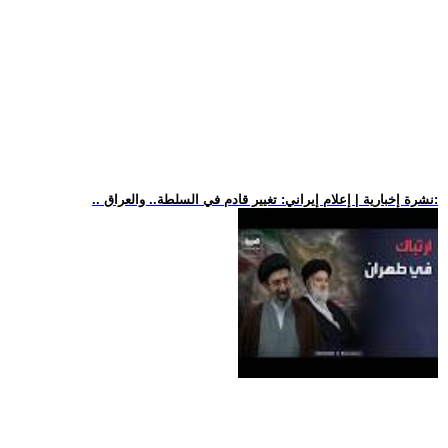
.. نشرة إخبارية | إعلام إيراني: تغيير قادم في السلطة.. والعراق: